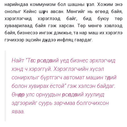
нарийндаа коммунизм бол шашны үзэл. Хожим энэ
онолыг Кейнс шүүрч авсан. Мөнгийг нь өгөөд байя,
хэрэглэгчид хэрэглээд байг, бид буюу төр
хуваарилаад байя гэж харсан. Төр мөнгө хэвлээд
байя, бизнесээ ингэж дэмжье, та нар маш их хэрэглэ
гэчихээр эцсийн дүндээ инфляц гаардаг.
Найт “Төгс өрсөлдөөний үед бизнес эрхлэгчид
хэнд ч хэрэггүй. Хэрэглэгчийн хүсэл
сонирхлыг бүртгэгч автомат машин төдий
болон хувирах ёстой” гэж хэлсэн байдаг.
Өнөөдөр улс орнуудын өрсөлдөөний хуулиуд
эдгээрийг суурь зарчмаа болгочихсон
яваа.