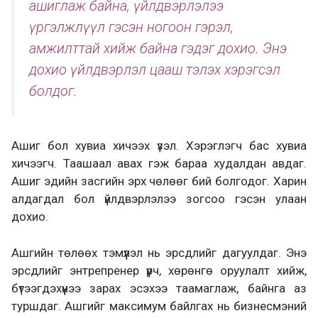
ашиглаж байна, үйлдвэрлэлээ
үргэлжлүүл гэсэн ногоон гэрэл,
амжилттай хийж байна гэдэг дохио. Энэ
дохио үйлдвэрлэл цааш тэлэх хэрэгсэл
болдог.
Ашиг бол хувиа хичээх үзэл. Хэрэглэгч бас хувиа
хичээгч. Таашаал авах гэж бараа худалдан авдаг.
Ашиг эдийн засгийн эрх чөлөөг бий болгодог. Харин
алдагдал бол үйлдвэрлэлээ зогсоо гэсэн улаан
дохио.
Ашгийн төлөөх тэмүүлэл нь эрсдлийг дагуулдаг. Энэ
эрсдлийг энтрепренер үүрч, хөрөнгө оруулалт хийж,
бүтээгдэхүүнээ зарах эсэхээ таамаглаж, байнга аз
туршдаг. Ашгийг максимум байлгах нь бизнесмэний