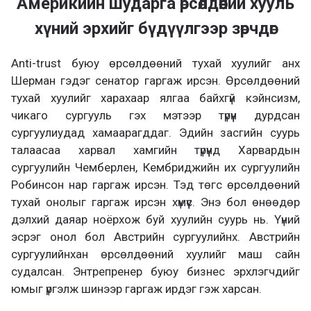
Америкийн шударга өрсөлдөөний хууль
хүний эрхийг бүдүүлгээр зөрчдөг
Anti-trust буюу өрсөлдөөний тухай хуулийг анх
Шерман гэдэг сенатор гаргаж ирсэн. Өрсөлдөөний
тухай хуулийг харахаар ялгаа байхгүй кэйнсизм,
чикаго сургууль гэх мэтээр түрүүн дурдсан
сургуулиудад хамаарагддаг. Эдийн засгийн суурь
талаасаа харвал хамгийн түрүүнд Харвардын
сургуулийн Чемберлен, Кембриджийн их сургуулийн
Робинсон нар гаргаж ирсэн. Тэд төгс өрсөлдөөний
тухай онолыг гаргаж ирсэн хүмүүс. Энэ бол өнөөдөр
дэлхий даяар ноёрхож буй хуулийн суурь нь. Үүний
эсрэг онол бол Австрийн сургуулийнх. Австрийн
сургуулийнхан өрсөлдөөний хуулийг маш сайн
судалсан. Энтрепренер буюу бизнес эрхлэгчдийг
юмыг үргэлж шинээр гаргаж ирдэг гэж харсан.