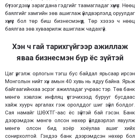
бүтээгдэхүүн зарагдана гэдгийг таамагладаг хүмүүс. Нөөц
баялгийг хамгийн зөв ашиглаж үйлдвэрлэлд оруулдаг
хүмүүс бол төр биш бизнесмэнүүд. Төр хэзээ ч нөөц
баялгаа зөв хуваарилж ашиглаж чадахгүй.
Хэн ч гай тарихгүйгээр ажиллаж
яваа бизнесмэн бүр ёс зүйтэй
Цаг үргэлж орлогын тэгш бус байдал ярьсаар ирсэн
Монголын нийт хүн амын 40 хувь нь ядуу байна. Ярьж
байгаагийнхаа эсрэг ажилладаг учраас тэр. Төв банк
мөнгө хэвлэж инфляц үүсгэчихээд бурууг бусдаас
хайж хуурч аргалах гэж оролддог шиг зүйл болдог.
Сая намайг ШӨХТГ-аас ёс зүйтэй бай гэсэн. Банк
дээрэмдэж мөнгө олсон нөхөр үйлдвэрлэл явуулж
мөнгө олсон бид хоёр хоёулаа ашиг хийх
сонирхолтой. Гэхдээ банк дээрэмдсэн нөхөр бол