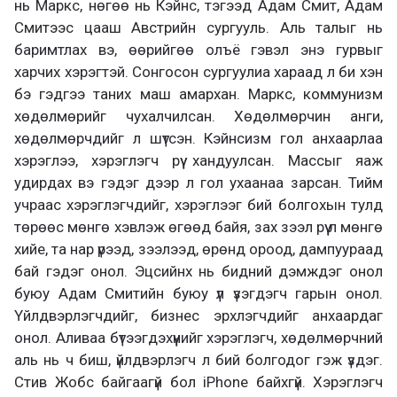
нь Маркс, нөгөө нь Кэйнс, тэгээд Адам Смит, Адам
Смитээс цааш Австрийн сургууль. Аль талыг нь
баримтлах вэ, өөрийгөө олъё гэвэл энэ гурвыг
харчих хэрэгтэй. Сонгосон сургуулиа хараад л би хэн
бэ гэдгээ таних маш амархан. Маркс, коммунизм
хөдөлмөрийг чухалчилсан. Хөдөлмөрчин анги,
хөдөлмөрчдийг л шүтсэн. Кэйнсизм гол анхаарлаа
хэрэглээ, хэрэглэгч рүү хандуулсан. Массыг яаж
удирдах вэ гэдэг дээр л гол ухаанаа зарсан. Тийм
учраас хэрэглэгчдийг, хэрэглээг бий болгохын тулд
төрөөс мөнгө хэвлэж өгөөд байя, зах зээл рүү л мөнгө
хийе, та нар үрээд, зээлээд, өрөнд ороод, дампуураад
бай гэдэг онол. Эцсийнх нь бидний дэмждэг онол
буюу Адам Смитийн буюу үл үзэгдэгч гарын онол.
Үйлдвэрлэгчдийг, бизнес эрхлэгчдийг анхаардаг
онол. Аливаа бүтээгдэхүүнийг хэрэглэгч, хөдөлмөрчний
аль нь ч биш, үйлдвэрлэгч л бий болгодог гэж үздэг.
Стив Жобс байгаагүй бол iPhone байхгүй. Хэрэглэгч