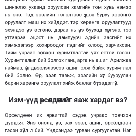
шинжлэх ухаанд оруулсан хамгийн том хувь нэмэр
нь энэ. Тэд зээлийн тэлэлтээс үүдэж буруу хөрөнгө
оруулалт маш их хийддэг, тэр хөрөнгө оруулалтууд
эхэндээ үнэ өсгөнө, дараа нь үнэ буухад хүргэнэ, тэр
утгаараа эцэст нь дампуурч эдийн засгийг их
хэмжээгээр хохироодог гэдгийг олоод харчихсан.
Тийм учраас зөвхөн хуримтлалтай уях ёстой гэсэн.
Хуримтлалыг бий болгох ганц арга нь ашиг. Арилжаа
наймаа, үйлдвэрлэлээсээ ашиг олж байж хуримтлал
бий болно. Өр, зээл тавьж, зээлийн хүүг бууруулан
барин хөрөнгө оруулалт хийж баялаг бүтээдэггүй.
Изм-үүд өрсөлдөөнийг яаж хардаг вэ?
Өрсөлдөөн их ярвигтай сэдэв учраас товчхон
дурдъя. Энэ онолд үнэ, зах зээл, ашиг, өрсөлдөөн
гэсэн зүйл л бий. Үндсэндээ гурван сургуультай. Нэг