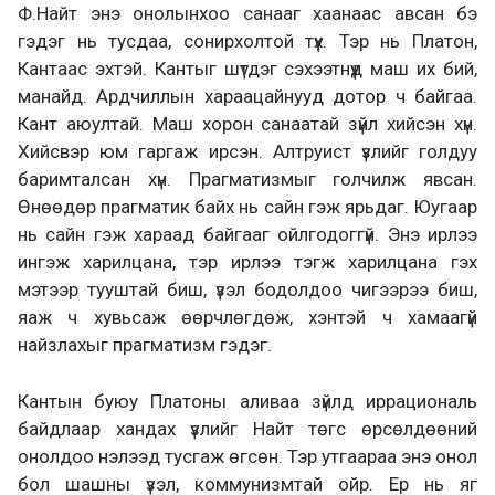
Ф.Найт энэ онолынхоо санааг хаанаас авсан бэ
гэдэг нь тусдаа, сонирхолтой түүх. Тэр нь Платон,
Кантаас эхтэй. Кантыг шүтдэг сэхээтнүүд маш их бий,
манайд. Ардчиллын хараацайнууд дотор ч байгаа.
Кант аюултай. Маш хорон санаатай зүйл хийсэн хүн.
Хийсвэр юм гаргаж ирсэн. Алтруист үзлийг голдуу
баримталсан хүн. Прагматизмыг голчилж явсан.
Өнөөдөр прагматик байх нь сайн гэж ярьдаг. Юугаар
нь сайн гэж хараад байгааг ойлгодоггүй. Энэ ирлээ
ингэж харилцана, тэр ирлээ тэгж харилцана гэх
мэтээр тууштай биш, үзэл бодолдоо чигээрээ биш,
яаж ч хувьсаж өөрчлөгдөж, хэнтэй ч хамаагүй
найзлахыг прагматизм гэдэг.
Кантын буюу Платоны аливаа зүйлд иррациональ
байдлаар хандах үзлийг Найт төгс өрсөлдөөний
онолдоо нэлээд тусгаж өгсөн. Тэр утгаараа энэ онол
бол шашны үзэл, коммунизмтай ойр. Ер нь яг