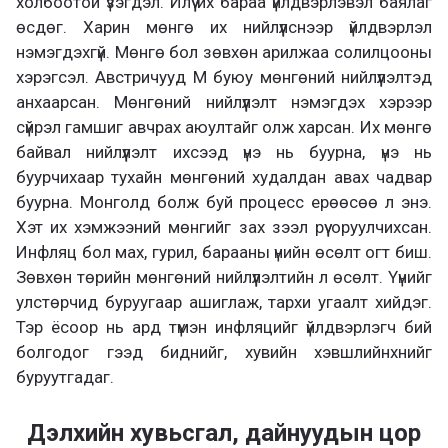
холбоотой үзэгдэл. Илүү их бараа үйлдвэрлэвэл баялаг
өсдөг. Харин мөнгө их нийлүүлснээр үйлдвэрлэл
нэмэгдэхгүй. Мөнгө бол зөвхөн арилжаа солилцооны
хэрэгсэл. Австричууд М буюу мөнгөний нийлүүлэлтэд
анхаарсан. Мөнгөний нийлүүлэлт нэмэгдэх хэрээр
сүйрэл гамшиг авчрах аюултайг олж харсан. Их мөнгө
байвал нийлүүлэлт ихсээд үнэ нь буурна, үнэ нь
буурчихаар тухайн мөнгөний худалдан авах чадвар
буурна. Монголд болж буй процесс ерөөсөө л энэ.
Хэт их хэмжээний мөнгийг зах зээл рүү оруулчихсан.
Инфляц бол мах, гурил, барааны үнийн өсөлт огт биш.
Зөвхөн төрийн мөнгөний нийлүүлэлтийн л өсөлт. Үүнийг
улстөрчид буруугаар ашиглаж, тархи угаалт хийдэг.
Тэр ёсоор нь ард түмэн инфляцийг үйлдвэрлэгч бий
болгодог гээд биднийг, хувийн хэвшлийнхнийг
буруутгадаг.
Дэлхийн хувьсгал, дайнуудын цор