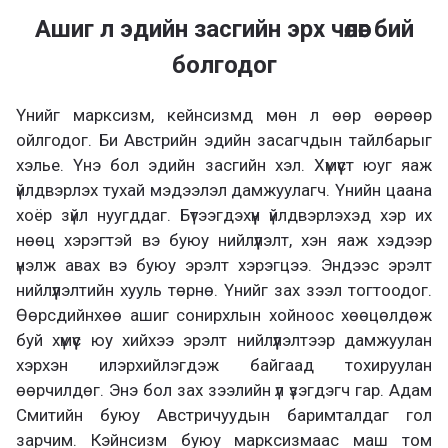
Ашиг л эдийн засгийн эрх чөлөөг бий
болгодог
Үнийг марксизм, кейнсизмд мөн л өөр өөрөөр
ойлгодог. Би Австрийн эдийн засагчдын тайлбарыг
хэлье. Үнэ бол эдийн засгийн хэл. Хүмүүст юуг яаж
үйлдвэрлэх тухай мэдээлэл дамжуулагч. Үнийн цаана
хоёр зүйл нуугддаг. Бүтээгдэхүүн үйлдвэрлэхэд хэр их
нөөц хэрэгтэй вэ буюу нийлүүлэлт, хэн яаж хэдээр
үнэлж авах вэ буюу эрэлт хэрэгцээ. Эндээс эрэлт
нийлүүлэлтийн хууль төрнө. Үнийг зах зээл тогтоодог.
Өөрсдийнхөө ашиг сонирхлын хойноос хөөцөлдөж
буй хүмүүс юу хийхээ эрэлт нийлүүлэлтээр дамжуулан
хэрхэн илэрхийлэгдэж байгаад тохируулан
өөрчилдөг. Энэ бол зах зээлийн үл үзэгдэгч гар. Адам
Смитийн буюу Австричуудын баримталдаг гол
зарчим. Кэйнсизм буюу марксизмаас маш том