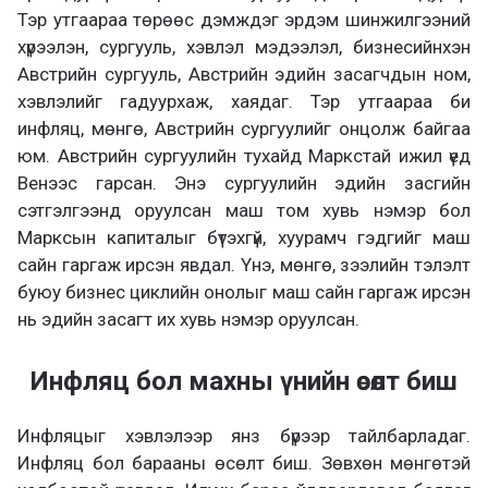
Тэр утгаараа төрөөс дэмждэг эрдэм шинжилгээний
хүрээлэн, сургууль, хэвлэл мэдээлэл, бизнесийнхэн
Австрийн сургууль, Австрийн эдийн засагчдын ном,
хэвлэлийг гадуурхаж, хаядаг. Тэр утгаараа би
инфляц, мөнгө, Австрийн сургуулийг онцолж байгаа
юм. Австрийн сургуулийн тухайд Маркстай ижил үед
Венээс гарсан. Энэ сургуулийн эдийн засгийн
сэтгэлгээнд оруулсан маш том хувь нэмэр бол
Марксын капиталыг бүтэхгүй, хуурамч гэдгийг маш
сайн гаргаж ирсэн явдал. Үнэ, мөнгө, зээлийн тэлэлт
буюу бизнес циклийн онолыг маш сайн гаргаж ирсэн
нь эдийн засагт их хувь нэмэр оруулсан.
Инфляц бол махны үнийн өсөлт биш
Инфляцыг хэвлэлээр янз бүрээр тайлбарладаг.
Инфляц бол барааны өсөлт биш. Зөвхөн мөнгөтэй