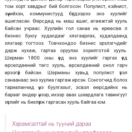
том хорт хавдрыг бий болгосон. Популист, кэйнист,
зүүнийхэн, коммунистууд бүгдээрээ энэ хуулийг
ашигласан. Өөрсдөд нь маш ашиг, өгөөжтэй хууль
байсан учраас. Хуулийн гол санаа нь ерөөсөө л
бизнес буюу худалдааг хязгаарлах, худалдаанд
хязгаар тогтоох. Товчхондоо бизнес эрхлэгчдийг
дарж нухаж, гартаа оруулах зорилготой хууль.
Шерман 1800 оны үед энэ хуулийг гаргах үед
өрсөлдөөний төгс хууль, өрсөлдөөний онол гарч
ирээгүй байсан. Шерманы хувьд популист үзэл
санаанаас энэ хуулиа гаргаж ирсэн. Сонгогчид болох
тариаланчид үнэ буулгахыг, эсвэл өөрсдийнх нь
барааг өндөр үнээр, ихээр авах шаардлага тавингуут
хүслийг нь биелүүлж гаргасан хууль байгаа юм.
Харамсалтай нь түүний дараа