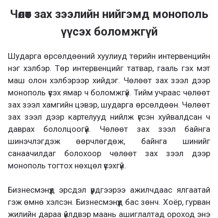
Чөлөөт зах зээлийн нийгэмд монополь
үүсэх боломжгүй
Шударга өрсөлдөөний хуулиуд төрийн интервенцийн
нэг хэлбэр. Төр интервенцийг татвар, гааль гэх мэт
маш олон хэлбэрээр хийдэг. Чөлөөт зах зээл дээр
монополь үүсэх ямар ч боломжгүй. Тийм учраас чөлөөт
зах зээл хамгийн цэвэр, шударга өрсөлдөөн. Чөлөөт
зах зээл дээр картелууд нийлж үгсэн хуйвалдсан ч
даврах бололцоогүй. Чөлөөт зах зээл байнга
шинэчлэгдэж өөрчлөгдөж, байнга шинийг
санаачилдаг болохоор чөлөөт зах зээл дээр
монополь тогтох нөхцөл үүсэхгүй.
Бизнесмэнүүд эрсдэл үүрдгээрээ ажилчдаас ялгаатай
гэж өмнө хэлсэн. Бизнесмэнүүд бас зөнч. Хоёр, гурван
жилийн дараа үйлдвэр маань ашиглалтад ороход энэ