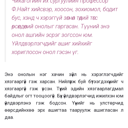
Чикагогийн их сургуулийн профессор
Ф.Найт хийсвэр, хоосон, зохиомол, бодит
бус, хэнд ч хэрэггүй зөгнөл төдий төгс
өрсөлдөөний онолыг гаргасан. Түүний энэ
онол ашгийн эсрэг зогссон юм.
Үйлдвэрлэгчдийг ашиг хийхийг
хориглосон онол гэсэн үг.
Энэ онолын нэг хачин зүйл нь хэрэглэгчдийг
хязгааргүй гэж харсан. Нийлүүлж буй бүтээгдэхүүнийг ч
хязгааргүй гэж үзсэн. Түүхий эдийн хязгаарлагдмал
байдлыг огт тооцоогүй. Бүх үйлдвэрлэгчид ижилхэн юм
үйлдвэрлэнэ гэж бодсон. Үүнийг нь улстөрчид
өөрсдийнхөө эрх ашигтаа тааруулж ашигласан л
даа.