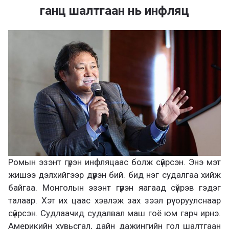
ганц шалтгаан нь инфляц
Ромын эзэнт гүрэн инфляцаас болж сүйрсэн. Энэ мэт
жишээ дэлхийгээр дүүрэн бий. бид нэг судалгаа хийж
байгаа. Монголын эзэнт гүрэн яагаад сүйрэв гэдэг
талаар. Хэт их цаас хэвлэж зах зээл рүү оруулснаар
сүйрсэн. Судлаачид судалвал маш гоё юм гарч ирнэ.
Америкийн хувьсгал, дайн дажингийн гол шалтгаан