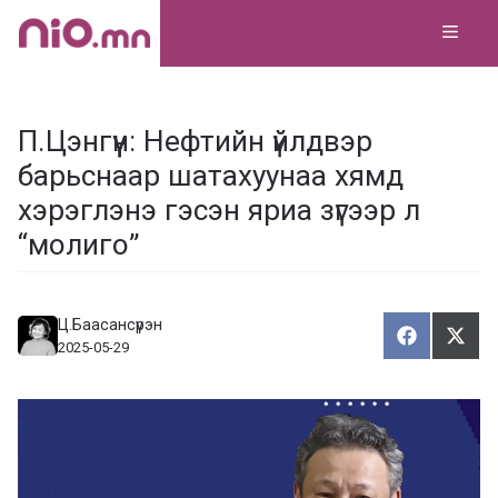
Skip
MEN
to
content
П.Цэнгүүн: Нефтийн үйлдвэр
барьснаар шатахуунаа хямд
хэрэглэнэ гэсэн яриа зүгээр л
“молиго”
Ц.Баасансүрэн
Хуваалца
Түгэ
Х
Т
2025-05-29
у
в
г
а
э
а
э
л
х
ц
а
х