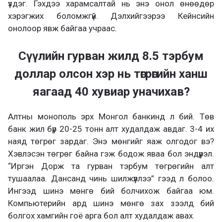
үздэг. Гэхдээ харамсалтай нь энэ онол өнөөдөр
хэрэгжих боломжгүй. Дэлхийгээрээ Кейнсийн
онолоор явж байгаа учраас.
Сүүлийн гурван жилд 8.5 тэрбум
доллар олсон хэр нь төгрөгийн ханш
яагаад 40 хувиар уначихав?
Алтны монополь эрх Монгол банкинд л бий. Төв
банк жил бүр 20-25 тонн алт худалдаж авдаг. 3-4 их
наяд төгрөг зардаг. Энэ мөнгийг яаж олгодог вэ?
Хэвлэсэн төгрөг байна гэж бодож яваа бол эндүүрэл.
“Иргэн Дорж та гурван тэрбум төгрөгийн алт
тушаалаа. Дансанд чинь шилжүүллээ” гээд л болоо.
Ингээд шинэ мөнгө бий болчихож байгаа юм.
Компьютерийн ард шинэ мөнгө зах зээлд бий
болгох хамгийн гоё арга бол алт худалдаж авах.