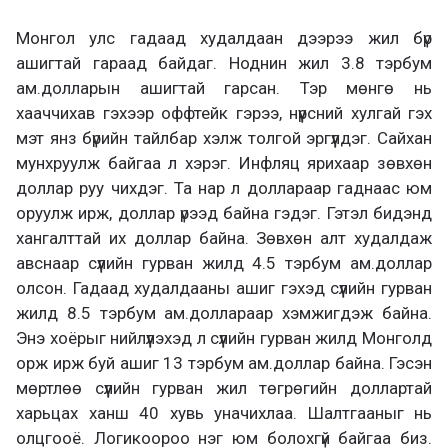
Монгол улс гадаад худалдаан дээрээ жил бүр
ашигтай гараад байдаг. Ноднин жил 3.8 тэрбум
ам.долларын ашигтай гарсан. Тэр мөнгө нь
хааччихав гэхээр оффтейк гэрээ, нүүрсний хулгай гэх
мэт янз бүрийн тайлбар хэлж толгой эргүүлдэг. Сайхан
мунхруулж байгаа л хэрэг. Инфляц ярихаар зөвхөн
доллар руу чихдэг. Та нар л доллараар гаднаас юм
оруулж ирж, доллар үрээд байна гэдэг. Гэтэл бидэнд
хангалттай их доллар байна. Зөвхөн алт худалдаж
авснаар сүүлийн гурван жилд 4.5 тэрбум ам.доллар
олсон. Гадаад худалдааны ашиг гэхэд сүүлийн гурван
жилд 8.5 тэрбум ам.доллараар хэмжигдэж байна.
Энэ хоёрыг нийлүүлэхэд л сүүлийн гурван жилд Монголд
орж ирж буй ашиг 13 тэрбум ам.доллар байна. Гэсэн
мөртлөө сүүлийн гурван жил төгрөгийн доллартай
харьцах ханш 40 хувь уначихлаа. Шалтгааныг нь
олцгооё. Логикоороо нэг юм болохгүй байгаа биз.