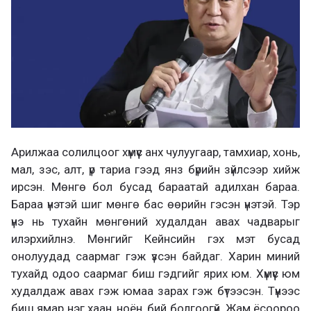
Арилжаа солилцоог хүмүүс анх чулуугаар, тамхиар, хонь,
мал, зэс, алт, үр тариа гээд янз бүрийн зүйлсээр хийж
ирсэн. Мөнгө бол бусад бараатай адилхан бараа.
Бараа үнэтэй шиг мөнгө бас өөрийн гэсэн үнэтэй. Тэр
үнэ нь тухайн мөнгөний худалдан авах чадварыг
илэрхийлнэ. Мөнгийг Кейнсийн гэх мэт бусад
онолуудад саармаг гэж үзсэн байдаг. Харин миний
тухайд одоо саармаг биш гэдгийг ярих юм. Хүмүүс юм
худалдаж авах гэж юмаа зарах гэж бүтээсэн. Түүнээс
биш ямар нэг хаан, ноён, бий болгоогүй. Жам ёсоороо