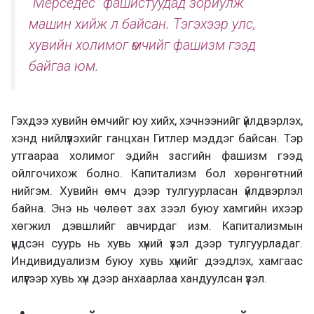
“Мерседес” фашистуудад зориулж
машин хийж л байсан. Тэгэхээр улс,
хувийн холимог өмчийг фашизм гээд
байгаа юм.
Гэхдээ хувийн өмчийг юу хийх, хэчнээнийг үйлдвэрлэх,
хэнд нийлүүлэхийг ганцхан Гитлер мэддэг байсан. Тэр
утгаараа холимог эдийн засгийн фашизм гээд
ойлгочихож болно. Капитализм бол хөрөнгөтний
нийгэм. Хувийн өмч дээр тулгуурласан үйлдвэрлэл
байна. Энэ нь чөлөөт зах зээл буюу хамгийн ихээр
хөгжил дэвшлийг авчирдаг изм. Капитализмын
үндсэн суурь нь хувь хүний үзэл дээр тулгуурладаг.
Индивидуализм буюу хувь хүнийг дээдлэх, хамгаас
илүүгээр хувь хүн дээр анхаарлаа хандуулсан үзэл.