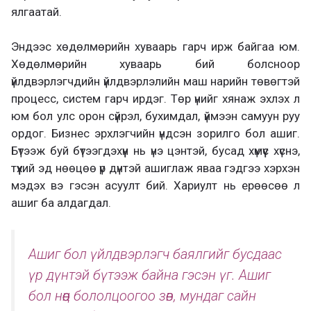
ялгаатай.
Эндээс хөдөлмөрийн хуваарь гарч ирж байгаа юм.
Хөдөлмөрийн хуваарь бий болсноор
үйлдвэрлэгчдийн үйлдвэрлэлийн маш нарийн төвөгтэй
процесс, систем гарч ирдэг. Төр үнийг хянаж эхлэх л
юм бол улс орон сүйрэл, бухимдал, үймээн самуун руу
ордог. Бизнес эрхлэгчийн үндсэн зорилго бол ашиг.
Бүтээж буй бүтээгдэхүүн нь үнэ цэнтэй, бусад хүмүүс хүснэ,
түүхий эд нөөцөө үр дүнтэй ашиглаж яваа гэдгээ хэрхэн
мэдэх вэ гэсэн асуулт бий. Хариулт нь ерөөсөө л
ашиг ба алдагдал.
Ашиг бол үйлдвэрлэгч баялгийг бусдаас
үр дүнтэй бүтээж байна гэсэн үг. Ашиг
бол нөөц бололцоогоо зөв, мундаг сайн