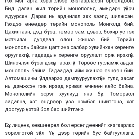
гэх мэт арга хэрэгслээр хязгаарласан өрсөлдөөн.
Бид далан жил төрийн монопольд амьдарч үгүйрч
ядуурсан. Дараа нь ардчилал зах зээлд шилжсэн.
Гэхдээ өнөөдөр төрийн монополь Монголд бий.
Цахилгаан, дэд бүтэц, төмөр зам, цэвэр, бохир ус гэх
мэтчилэн дурдвал олон жишээ бий. Төрийн
монополь байсан цагт энэ салбар хувийнхан хөрөнгө
оруулахгүй, гадаадын хөрөнгө оруулалт орж ирэхгүй.
Шинэчлэл бүтээгдэхүүн гарахгүй. Төрөөс тусламж авдаг
монополь байна. Гадаадад ийм жишээ өчнөөн бий.
Автомашины үйлдвэрээ дампууруулахгүйн тулд засаг
нь дэмжсэн гэж ирээд яривал өчнөөн кейс байна.
Монополийн эсрэг хуулиуд янз бүр. Томорвол
задална, хэт өндрөөр үнээ нэмбэл шийтгэнэ, хэт
доогуур үнэтэй бол бас шийтгэнэ.
Бүх лиценз, зөвшөөрөл бол өрсөлдөөнийг хязгаарлах
зорилготой зүйл. Үүн дээр төрийн бус байгууллага,