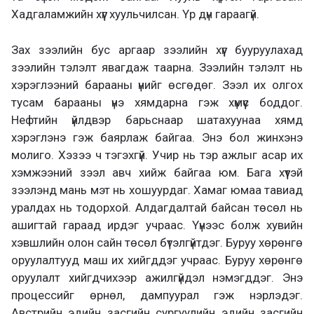
Хадгаламжийн хүүг хуульчилсан. Үр дүн гараагүй.
Зах зээлийн бус аргаар зээлийн хүүг бууруулахад
зээлийн тэлэлт явагдаж таарна. Зээлийн тэлэлт нь
хэрэглээний барааны үнийг өсгөдөг. Зээл их олгох
тусам барааны үнэ хямдарна гэж хүмүүс боддог.
Нефтийн үйлдвэр барьснаар шатахуунаа хямд
хэрэглэнэ гэж баярлаж байгаа. Энэ бол жинхэнэ
молиго. Хэзээ ч тэгэхгүй. Учир нь тэр ажлыг асар их
хэмжээний зээл авч хийж байгаа юм. Бага хүүтэй
зээлэнд мань мэт нь хошуурдаг. Хамаг юмаа тавиад
уралдах нь тодорхой. Алдагдалтай байсан төсөл нь
ашигтай гараад ирдэг учраас. Үүнээс болж хувийн
хэвшлийн олон сайн төсөл бүтэлгүйтдэг. Буруу хөрөнгө
оруулалтууд маш их хийгддэг учраас. Буруу хөрөнгө
оруулалт хийгдчихээр ажилгүйдэл нэмэгддэг. Энэ
процессийг өрнөл, дампуурал гэж нэрлэдэг.
Австрийн эдийн засгийн сургуулийн эдийн засгийн