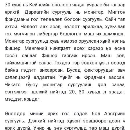
70 хувь нь Кейнсийн онолоор явдаг учраас би талаар
ярихгүй. Дараагийн сургууль нь монитар. Милтон
Фридманы гол төлөөлөл болсон сургууль. Сайн тал
ихтэй. Чөлөөт зах зээл, чөлөөт арилжаа, хувьчлал
гэх мэтчилэн либертар бодлогыг маш их дэмждэг.
Монитар сургуульд хувь нэмрээ оруулсан хүний нэг нь
Фишер. Мөнгөний нийлүүлэлт өсөх хэрээр үнэ өснө
гэсэн санааг Фишер гаргаж ирсэн. Маш зөв,
гайхамшигтай санаа. Гэхдээ тэр зөвхөн үнэ л өсөөд
байна гэдэгт анхаарсан. Бусад факторуудыг авч
хэлэлцээгүй алдаатай. Үүнийг нь Фридман зассан.
Чикаго буюу монитар сургуулийн үзэл санаа,
сэтгэлгээг дэлхий нийтэд 20, 30 хувьд л заадаг,
мэддэг, ярьдаг.
Өнөөдөр миний ярих гол сэдэв бол Австрийн
сургууль. Дэлхий нийтэд хүлээн зөвшөөрөгдсөн ч
ярих дургүй. Учир нь энэ сургуульд төр маш дургүй.