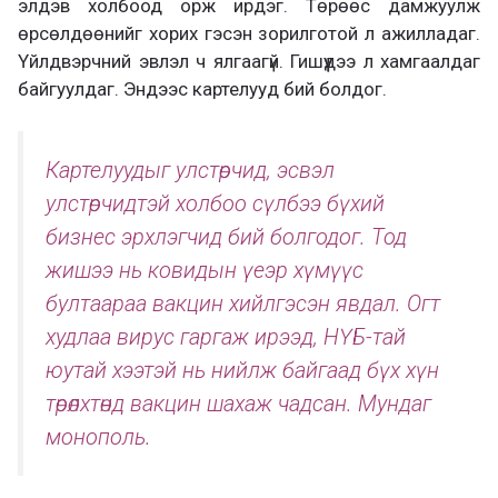
элдэв холбоод орж ирдэг. Төрөөс дамжуулж
өрсөлдөөнийг хорих гэсэн зорилготой л ажилладаг.
Үйлдвэрчний эвлэл ч ялгаагүй. Гишүүдээ л хамгаалдаг
байгуулдаг. Эндээс картелууд бий болдог.
Картелуудыг улстөрчид, эсвэл
улстөрчидтэй холбоо сүлбээ бүхий
бизнес эрхлэгчид бий болгодог. Тод
жишээ нь ковидын үеэр хүмүүс
бултаараа вакцин хийлгэсэн явдал. Огт
худлаа вирус гаргаж ирээд, НҮБ-тай
юутай хээтэй нь нийлж байгаад бүх хүн
төрөлхтөнд вакцин шахаж чадсан. Мундаг
монополь.