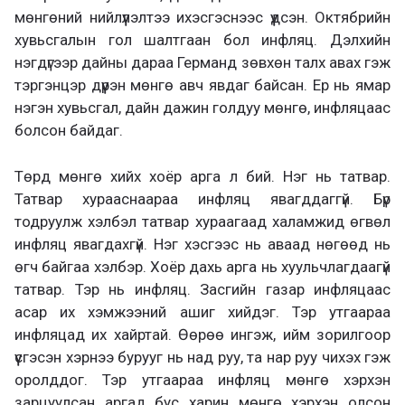
мөнгөний нийлүүлэлтээ ихэсгэснээс үүдсэн. Октябрийн
хувьсгалын гол шалтгаан бол инфляц. Дэлхийн
нэгдүгээр дайны дараа Германд зөвхөн талх авах гэж
тэргэнцэр дүүрэн мөнгө авч явдаг байсан. Ер нь ямар
нэгэн хувьсгал, дайн дажин голдуу мөнгө, инфляцаас
болсон байдаг.
Төрд мөнгө хийх хоёр арга л бий. Нэг нь татвар.
Татвар хурааснаараа инфляц явагддаггүй. Бүр
тодруулж хэлбэл татвар хураагаад халамжид өгвөл
инфляц явагдахгүй. Нэг хэсгээс нь аваад нөгөөд нь
өгч байгаа хэлбэр. Хоёр дахь арга нь хуульчлагдаагүй
татвар. Тэр нь инфляц. Засгийн газар инфляцаас
асар их хэмжээний ашиг хийдэг. Тэр утгаараа
инфляцад их хайртай. Өөрөө ингэж, ийм зорилгоор
үүсгэсэн хэрнээ бурууг нь над руу, та нар руу чихэх гэж
оролддог. Тэр утгаараа инфляц мөнгө хэрхэн
зарцуулсан аргад бус харин мөнгө хэрхэн олсон