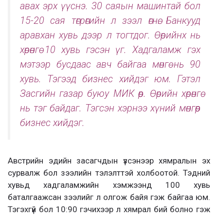
авах эрх үүснэ. 30 саяын машинтай бол
15-20 сая төгрөгийн л зээл өгнө. Банкууд
аравхан хувь дээр л тогтдог. Өөрийнх нь
хөрөнгө 10 хувь гэсэн үг. Хадгаламж гэх
мэтээр бусдаас авч байгаа мөнгө нь 90
хувь. Тэгээд бизнес хийдэг юм. Гэтэл
Засгийн газар буюу МИК өөр. Өөрийн хөрөнгө
нь тэг байдаг. Тэгсэн хэрнээ хүний мөнгөөр
бизнес хийдэг.
Австрийн эдийн засагчдын үзсэнээр хямралын эх
сурвалж бол зээлийн тэлэлттэй холбоотой. Тэдний
хувьд хадгаламжийн хэмжээнд 100 хувь
баталгаажсан зээлийг л олгож байя гэж байгаа юм.
Тэгэхгүй бол 10:90 гэчихээр л хямрал бий болно гэж