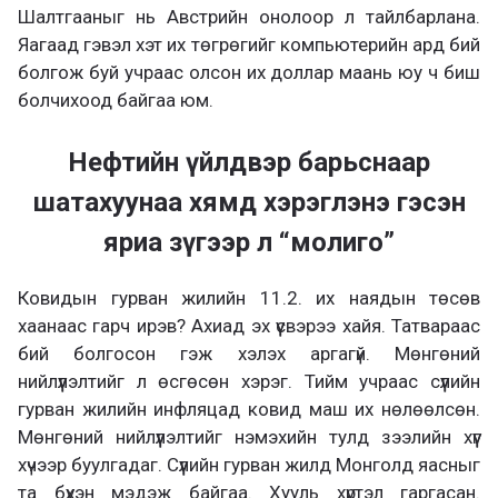
Шалтгааныг нь Австрийн онолоор л тайлбарлана.
Яагаад гэвэл хэт их төгрөгийг компьютерийн ард бий
болгож буй учраас олсон их доллар маань юу ч биш
болчихоод байгаа юм.
Нефтийн үйлдвэр барьснаар
шатахуунаа хямд хэрэглэнэ гэсэн
яриа зүгээр л “молиго”
Ковидын гурван жилийн 11.2. их наядын төсөв
хаанаас гарч ирэв? Ахиад эх үүсвэрээ хайя. Татвараас
бий болгосон гэж хэлэх аргагүй. Мөнгөний
нийлүүлэлтийг л өсгөсөн хэрэг. Тийм учраас сүүлийн
гурван жилийн инфляцад ковид маш их нөлөөлсөн.
Мөнгөний нийлүүлэлтийг нэмэхийн тулд зээлийн хүүг
хүчээр буулгадаг. Сүүлийн гурван жилд Монголд яасныг
та бүхэн мэдэж байгаа. Хууль хүртэл гаргасан.