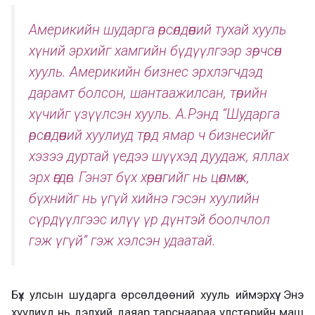
Америкийн шударга өрсөлдөөний тухай хууль
хүний эрхийг хамгийн бүдүүлгээр зөрчсөн
хууль. Америкийн бизнес эрхлэгчдэд
дарамт болсон, шантаажилсан, төрийн
хүчийг үзүүлсэн хууль. А.Рэнд “Шударга
өрсөлдөөний хуулиуд төрд ямар ч бизнесийг
хэзээ дуртай үедээ шүүхэд дуудаж, яллах
эрх өгдөг. Гэнэт бүх хөрөнгийг нь цөлмөж,
бүхнийг нь үгүй хийнэ гэсэн хуулийн
сүрдүүлгээс илүү үр дүнтэй боолчлол
гэж үгүй” гэж хэлсэн удаатай.
Бүх улсын шударга өрсөлдөөний хууль иймэрхүү. Энэ
хуулиуд нь дэлхий даяар тарснаараа улстөрийн маш