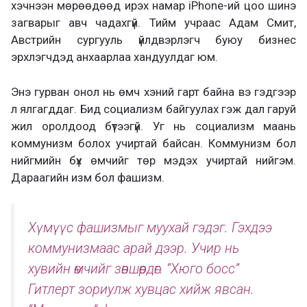
хэчнээн мөрөөдөөд ирэх намар iPhone-ий цоо шинэ
загварыг авч чадахгүй. Тийм учраас Адам Смит,
Австрийн сургууль үйлдвэрлэгч буюу бизнес
эрхлэгчдэд анхаарлаа хандуулдаг юм.
Энэ гурван онол нь өмч хэний гарт байна вэ гэдгээр
л ялгагддаг. Бид социализм байгуулах гэж дал гаруй
жил оролдоод бүтээгүй. Уг нь социализм маань
коммунизм болох учиртай байсан. Коммунизм бол
нийгмийн бүх өмчийг төр мэдэх учиртай нийгэм.
Дараагийн изм бол фашизм.
Хүмүүс фашизмыг муухай гэдэг. Гэхдээ
коммунизмаас арай дээр. Учир нь
хувийн өмчийг зөвшөөрдөг. “Хюго босс”
Гитлерт зориулж хувцас хийж явсан.