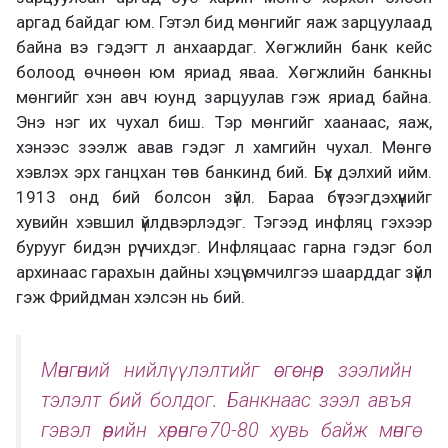
аргад байдаг юм. Гэтэл бид мөнгийг яаж зарцуулаад
байна вэ гэдэгт л анхаардаг. Хөгжлийн банк кейс
болоод өчнөөн юм яриад яваа. Хөгжлийн банкны
мөнгийг хэн авч юунд зарцуулав гэж яриад байна.
Энэ нэг их чухал биш. Тэр мөнгийг хаанаас, яаж,
хэнээс зээлж авав гэдэг л хамгийн чухал. Мөнгө
хэвлэх эрх ганцхан төв банкинд бий. Бүх дэлхий ийм.
1913 онд бий болсон зүйл. Бараа бүтээгдэхүүнийг
хувийн хэвшил үйлдвэрлэдэг. Тэгээд инфляц гэхээр
бурууг бидэн рүү чихдэг. Инфляцаас гарна гэдэг бол
архинаас гарахын дайны хэцүү эмчилгээ шаарддаг зүйл
гэж Фрийдман хэлсэн нь бий.
Мөнгөний нийлүүлэлтийг өсгөснөөр зээлийн
тэлэлт бий болдог. Банкнаас зээл авъя
гэвэл өөрийн хөрөнгө 70-80 хувь байж мөнгө