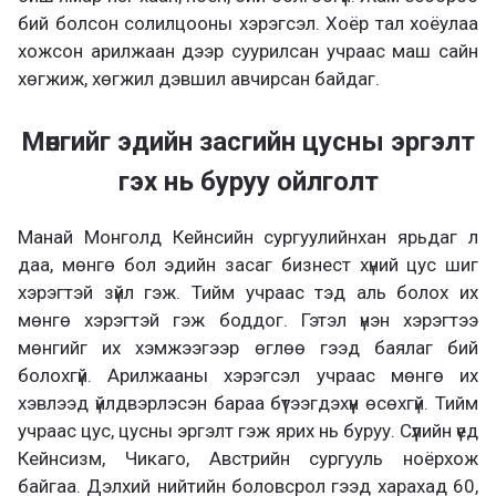
бий болсон солилцооны хэрэгсэл. Хоёр тал хоёулаа
хожсон арилжаан дээр суурилсан учраас маш сайн
хөгжиж, хөгжил дэвшил авчирсан байдаг.
Мөнгийг эдийн засгийн цусны эргэлт
гэх нь буруу ойлголт
Манай Монголд Кейнсийн сургуулийнхан ярьдаг л
даа, мөнгө бол эдийн засаг бизнест хүний цус шиг
хэрэгтэй зүйл гэж. Тийм учраас тэд аль болох их
мөнгө хэрэгтэй гэж боддог. Гэтэл үнэн хэрэгтээ
мөнгийг их хэмжээгээр өглөө гээд баялаг бий
болохгүй. Арилжааны хэрэгсэл учраас мөнгө их
хэвлээд үйлдвэрлэсэн бараа бүтээгдэхүүн өсөхгүй. Тийм
учраас цус, цусны эргэлт гэж ярих нь буруу. Сүүлийн үед
Кейнсизм, Чикаго, Австрийн сургууль ноёрхож
байгаа. Дэлхий нийтийн боловсрол гээд харахад 60,