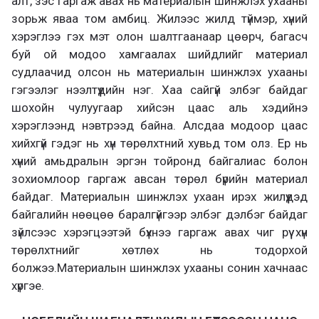
алт, зэс гаргаж авах нь материалын шинжлэх ухааны
зорьж яваа том амбиц. Жилээс жилд түймэр, хүний
хэрэглээ гэх мэт олон шалтгаанаар цөөрч, багасч
буй ой модоо хамгаалах шийдлийг материал
судлаачид олсон нь материалын шинжлэх ухааны
гэгээлэг нээлтүүдийн нэг. Хаа сайгүй элбэг байдаг
шохойн чулуугаар хийсэн цаас аль хэдийнэ
хэрэглээнд нэвтрээд байна. Алсдаа модоор цаас
хийхгүй гэдэг нь хүн төрөлхтний хувьд том олз. Ер нь
хүний амьдралын эргэн тойронд байгалиас болон
зохиомлоор гаргаж авсан төрөл бүрийн материал
байдаг. Материалын шинжлэх ухаан ирэх жилүүдэд
байгалийн нөөцөө баралгүйгээр элбэг дэлбэг байдаг
зүйлсээс хэрэгцээтэй бүхнээ гаргаж авах чиг рүү хүн
төрөлхтнийг хөтлөх нь тодорхой
болжээ.Материалын шинжлэх ухааны сонин хачнаас
хүргэе.