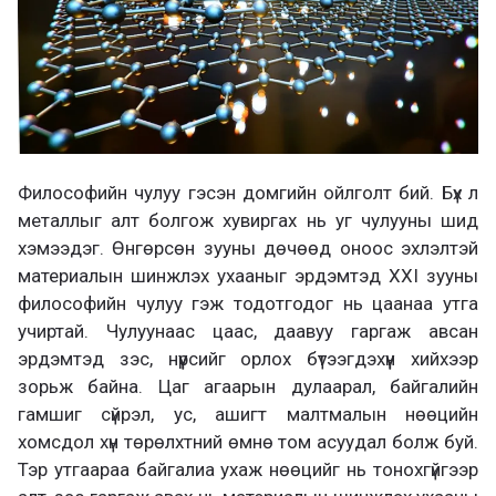
Философийн чулуу гэсэн домгийн ойлголт бий. Бүх л
металлыг алт болгож хувиргах нь уг чулууны шид
хэмээдэг. Өнгөрсөн зууны дөчөөд оноос эхлэлтэй
материалын шинжлэх ухааныг эрдэмтэд XXI зууны
философийн чулуу гэж тодотгодог нь цаанаа утга
учиртай. Чулуунаас цаас, даавуу гаргаж авсан
эрдэмтэд зэс, нүүрсийг орлох бүтээгдэхүүн хийхээр
зорьж байна. Цаг агаарын дулаарал, байгалийн
гамшиг сүйрэл, ус, ашигт малтмалын нөөцийн
хомсдол хүн төрөлхтний өмнө том асуудал болж буй.
Тэр утгаараа байгалиа ухаж нөөцийг нь тонохгүйгээр