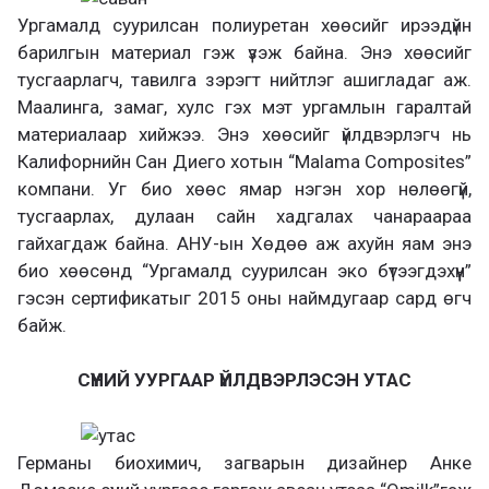
Ургамалд суурилсан полиуретан хөөсийг ирээдүйн
барилгын материал гэж үзэж байна. Энэ хөөсийг
тусгаарлагч, тавилга зэрэгт нийтлэг ашигладаг аж.
Маалинга, замаг, хулс гэх мэт ургамлын гаралтай
материалаар хийжээ. Энэ хөөсийг үйлдвэрлэгч нь
Калифорнийн Сан Диего хотын “Malama Composites”
компани. Уг био хөөс ямар нэгэн хор нөлөөгүй,
тусгаарлах, дулаан сайн хадгалах чанараараа
гайхагдаж байна. АНУ-ын Хөдөө аж ахуйн яам энэ
био хөөсөнд “Ургамалд суурилсан эко бүтээгдэхүүн”
гэсэн сертификатыг 2015 оны наймдугаар сард өгч
байж.
СҮҮНИЙ УУРГААР ҮЙЛДВЭРЛЭСЭН УТАС
Германы биохимич, загварын дизайнер Анке