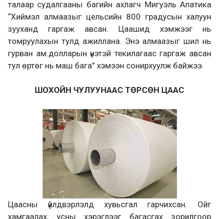
талаар судалгааны багийн ахлагч Мигуэль Апатика
“Хиймэл алмаазыг цельсийн 800 градусын халуун
зууханд гаргаж авсан. Цаашид хэмжээг нь
томруулахын тулд ажиллана. Энэ алмаазыг шил нь
гурван ам.долларын үнэтэй текилагаас гаргаж авсан
тул өртөг нь маш бага” хэмээн сонирхуулж байжээ.
ШОХОЙН ЧУЛУУНААС ТӨРСӨН ЦААС
Цаасны үйлдвэрлэлд хувьсгал гарчихсан. Ойг
хамгаалах, усны хэрэглээг багасгах зорилгоор