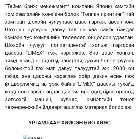
“Таймс бриж менежмэнт” компани, Японы хамгийн
том хэвлэлийн компани болох “Топпан принтинг”-тэй
хамтран шохойн чулуунаас цаас гаргаж авсан юм.
Шохойн чулууны давуу тал нь хаа сайгүй байдаг
хэмээн тус компанийн төлөөлөл онцолсон удаатай.
Шохойн чулууг полиэтилентэй хольж гаргасан
цаасаа “LIMEX” гэж нэрлэжээ. Энэ цаас хөнгөн,
хямд, усанд нордоггүй, чанартай, дахин боловсруулах
боломжтой гэх мэт давуу талуудтай аж. 2030 он
гэхэд энэ цаасны хэрэглээ хоёр дахин өснө гэж
үйлдвэрлэгчид нь үзэж байна.“LIMEX” цаасны тухайд
модноос гаргаж авдаг цаасыг ирээдүйд бүрэн орлоод
зогсохгүй машин, хувцас, эмнэлгийн тоног
төхөөрөмжийн үйлдвэрт ашиглах материал болох аж.
УРГАМЛААР ХИЙСЭН БИО ХӨӨС