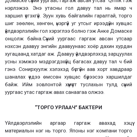
Домаске сүүний уургаас гаргаж авсан утсаа “Qmilk”гэж
нэрлэжээ. Энэ утасны гол давуу тал нь ямар ч
харшил үүсгэхгүй. Зуун хувь байгалийн гаралтай, торго
шиг зөөлөн, хөнгөн, үнэргүй уг утсыг ирээдүйн хувцас
үйлдвэрлэлийн гол хэрэглээ болно гэж Анке Домаске
онцолж байна.Сүүний уургаас гаргаж авсан утсаар
нэхсэн даавуу энгийн даавуунаас хоёр дахин хурдан
хугацаанд хатдаг аж. Даавуу үйлдвэрлэхэд зарцуулах
усны хэмжээ мэдрэгдэхүйц багасах давуу тал ч бий
гэнэ. Сонирхуулж хэлэхэд бүсгүйн аав хорт хавдраар
шаналах үедээ өмссөн хувцас бүрээсээ харшилдаг
байж. Ийм зовлонтой хүмүүст туслахын тулд сүүний
уургаас утас гаргаж авах санаагаа олжээ.
“ТОРГО УРЛААЧ” БАКТЕРИ
Үйлдвэрлэлийн аргаар гаргаж авахад хэцүү
материалын нэг нь торго. Японы нэг компани торго