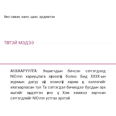
а
э
л
х
ц
а
био саван
, 
нано
, 
цаас
, 
эрдэмтэн
х
ТӨСТЭЙ МЭДЭЭ
АНХААРУУЛГА: Уншигчдын бичсэн сэтгэгдэлд
NIO.mn хариуцлага хүлээхгүй болно. Бид ХХЗХ-ын
журмын дагуу зүй зохисгүй зарим үг, хэллэгийг
хязгаарласан тул Та сэтгэгдэл бичихдээ бусдын эрх
ашгийг хүндэтгэн үзнэ үү. Хэм хэмжээ зөрчсөн
сэтгэгдлийг NIO.mn устгах эрхтэй.