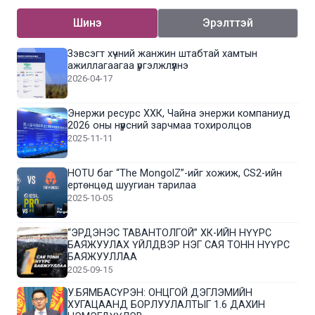
Шинэ
Эрэлттэй
Зэвсэгт хүчний жанжин штабтай хамтын
ажиллагаагаа үргэлжлүүлнэ
2026-04-17
Энержи ресурс ХХК, Чайна энержи компаниуд
2026 оны нүүрсний зарчмаа тохиролцов
2025-11-11
HOTU баг “The MongolZ”-ийг хожиж, CS2-ийн
ертөнцөд шуугиан тарилаа
2025-10-05
“ЭРДЭНЭС ТАВАНТОЛГОЙ” ХК-ИЙН НҮҮРС
БАЯЖУУЛАХ ҮЙЛДВЭР НЭГ САЯ ТОНН НҮҮРС
БАЯЖУУЛЛАА
2025-09-15
У.БЯМБАСҮРЭН: ОНЦГОЙ ДЭГЛЭМИЙН
ХУГАЦААНД БОРЛУУЛАЛТЫГ 1.6 ДАХИН