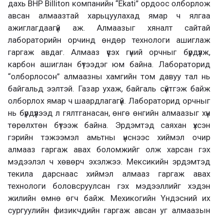
дахь BHP Billiton компанийн “Eka­ti” ордоос олборлож
авсан алмаазтай харьцуулахад ямар ч ялгаа
ажиглагдаагүй аж. Алмаазыг хяналт сайтай
лабораторийн орчинд өндөр технологи ашиглаж
гаргаж авдаг. Алмааз үүсэх гүний орчныг бүрдүүлж,
карбон ашиглан бүтээдэг юм байна. Лабораторид
“олборлосон” алмаазны хамгийн том давуу тал нь
байгальд ээлтэй. Газар ухаж, байгаль сүйтгэж байж
олборлох ямар ч шаардлагагүй. Лабораторид орчныг
нь бүрдүүлээд л гялтганасан, өнгө өнгийн алмаазыг хүн
төрөлхтөн бүтээж байна. Эрдэмтэд саяхан үхсэн
гэрийн тэжээмэл амьтны үнснээс хиймэл очир
алмааз гаргаж авах боломжийг олж харсан гэх
мэдээлэл ч хөвөрч эхэлжээ. Мексикийн эрдэмтэд
текила дарснаас хиймэл алмааз гаргаж авах
технологи боловсруулсан гэх мэдээллийг хэдэн
жилийн өмнө өгч байж. Мехикогийн Үндэсний их
сургуулийн физикчдийн гаргаж авсан уг алмаазын