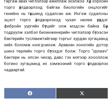
гаргаж авах чиглэлээр ажиллаж эхэлжээ. Хүр хорхойн
торго үйлдвэрлээд байгаа биологийн онцлогийг
генийнх нь түвшинд судалсан аж. Ингэж судалсны
эцэст торго үйлдвэрлэхэд чухал нөлөө үзүүлдэг
фибройн уургийн бүтцийг олж мэдсэн байна. Бүр
тодруулж хэлбэл биоинженерийн чиглэлээр бүтээсэн
бактерийн тусламжтайгаар торгыг хурдан хугацаанд
хийх боломж нээгдчихэж. Аравхан хоногийн дотор
шинэ төрлийн торго бүтээдэг болж. Торго “урлаач”
бактери нь элсэн чихэр, давс гэх мэтээр хоооллож
богино хугацаанд их хэмжээний торго үйлдвэрлэх
чадвартай.
Хуваалцах:
Түгээх:
Х
Т
у
в
г
а
э