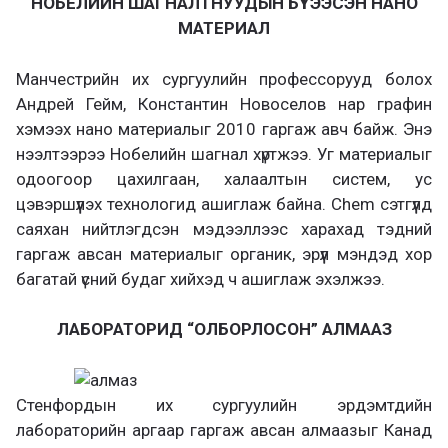
НОБЕЛИЙН ШАГНАЛТНУУДЫН БҮТЭЭСЭН НАНО
МАТЕРИАЛ
Манчестрийн их сургуулийн профессорууд болох
Андрей Гейм, Константин Новоселов нар графин
хэмээх нано материалыг 2010 гаргаж авч байж. Энэ
нээлтээрээ Нобелийн шагнал хүртжээ. Уг материалыг
одоогоор цахилгаан, халаалтын систем, ус
цэвэршүүлэх технологид ашиглаж байна. Chem сэтгүүлд
саяхан нийтлэгдсэн мэдээллээс харахад тэдний
гаргаж авсан материалыг органик, эрүүл мэндэд хор
багатай үсний будаг хийхэд ч ашиглаж эхэлжээ.
ЛАБОРАТОРИД “ОЛБОРЛОСОН” АЛМААЗ
Стенфордын их сургуулийн эрдэмтдийн
лабораторийн аргаар гаргаж авсан алмаазыг Канад