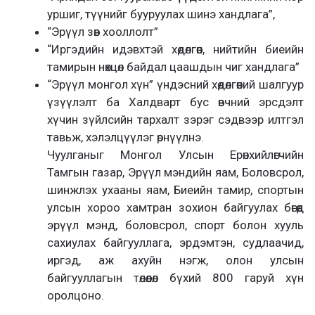
уршиг, түүнийг бууруулах шинэ хандлага”,
“Эрүүл зөв хооллолт”
“Иргэдийн идэвхтэй хөдөлгөөн, нийтийн биеийн
тамирын нөхцөл байдал цаашдын чиг хандлага”
“Эрүүл монгол хүн” үндэсний хөдөлгөөний шалгуур
үзүүлэлт ба Халдварт бус өвчний эрсдэлт
хүчин зүйлсийн тархалт зэрэг сэдвээр илтгэл
тавьж, хэлэлцүүлэг өрнүүлнэ.
Чуулганыг Монгол Улсын Ерөнхийлөгчийн
Тамгын газар, Эрүүл мэндийн яам, Боловсрол,
шинжлэх ухааны яам, Биеийн тамир, спортын
улсын хороо хамтран зохион байгуулах бөгөөд
эрүүл мэнд, боловсрол, спорт болон хууль
сахиулах байгууллага, эрдэмтэн, судлаачид,
иргэд, аж ахуйн нэгж, олон улсын
байгууллагын төлөөлөл бүхий 800 гаруй хүн
оролцоно.