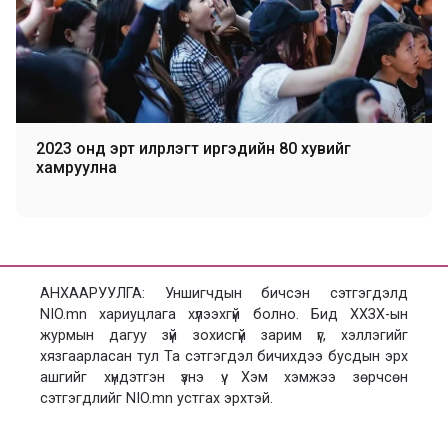
2023 онд эрт илрүүлэгт иргэдийн 80 хувийг
хамруулна
АНХААРУУЛГА: Уншигчдын бичсэн сэтгэгдэлд
NIO.mn хариуцлага хүлээхгүй болно. Бид ХХЗХ-ын
журмын дагуу зүй зохисгүй зарим үг, хэллэгийг
хязгаарласан тул Та сэтгэгдэл бичихдээ бусдын эрх
ашгийг хүндэтгэн үзнэ үү. Хэм хэмжээ зөрчсөн
сэтгэгдлийг NIO.mn устгах эрхтэй.