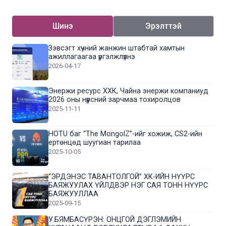
Шинэ
Эрэлттэй
Зэвсэгт хүчний жанжин штабтай хамтын
ажиллагаагаа үргэлжлүүлнэ
2026-04-17
Энержи ресурс ХХК, Чайна энержи компаниуд
2026 оны нүүрсний зарчмаа тохиролцов
2025-11-11
HOTU баг “The MongolZ”-ийг хожиж, CS2-ийн
ертөнцөд шуугиан тарилаа
2025-10-05
“ЭРДЭНЭС ТАВАНТОЛГОЙ” ХК-ИЙН НҮҮРС
БАЯЖУУЛАХ ҮЙЛДВЭР НЭГ САЯ ТОНН НҮҮРС
БАЯЖУУЛЛАА
2025-09-15
У.БЯМБАСҮРЭН: ОНЦГОЙ ДЭГЛЭМИЙН