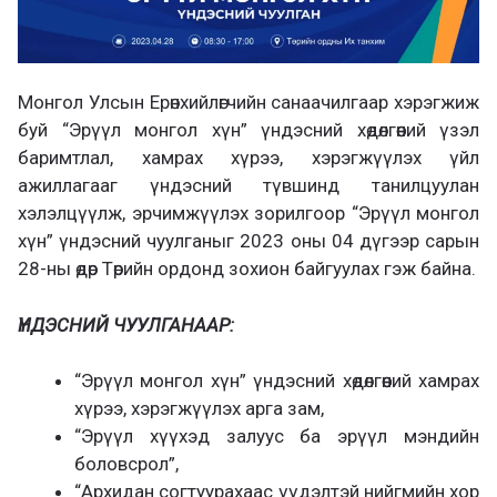
Монгол Улсын Ерөнхийлөгчийн санаачилгаар хэрэгжиж
буй “Эрүүл монгол хүн” үндэсний хөдөлгөөний үзэл
баримтлал, хамрах хүрээ, хэрэгжүүлэх үйл
ажиллагааг үндэсний түвшинд танилцуулан
хэлэлцүүлж, эрчимжүүлэх зорилгоор “Эрүүл монгол
хүн” үндэсний чуулганыг 2023 оны 04 дүгээр сарын
28-ны өдөр Төрийн ордонд зохион байгуулах гэж байна.
ҮНДЭСНИЙ ЧУУЛГАНААР:
“Эрүүл монгол хүн” үндэсний хөдөлгөөний хамрах
хүрээ, хэрэгжүүлэх арга зам,
“Эрүүл хүүхэд залуус ба эрүүл мэндийн
боловсрол”,
“Архидан согтуурахаас үүдэлтэй нийгмийн хор