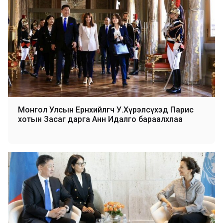
Монгол Улсын Ерөнхийлөгч У.Хүрэлсүхэд Парис
хотын Засаг дарга Анн Идалго бараалхлаа