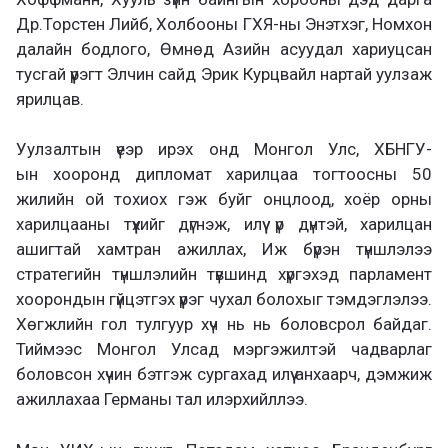
Др.Торстен Лийб, Холбооны ГХЯ-ны Энэтхэг, Номхон
далайн бодлого, Өмнөд Азийн асуудал хариуцсан
тусгай үүрэгт Элчин сайд Эрик Курцвайл нартай уулзаж
ярилцав.
Уулзалтын үеэр ирэх онд Монгол Улс, ХБНГУ-
ын хооронд дипломат харилцаа тогтоосны 50
жилийн ой тохиох гэж буйг онцлоод, хоёр орны
харилцааны түүхийг дүгнэж, илүү үр дүнтэй, харилцан
ашигтай хамтран ажиллах, Иж бүрэн түншлэлээ
стратегийн түншлэлийн түвшинд хүргэхэд парламент
хоорондын гүйцэтгэх үүрэг чухал болохыг тэмдэглэлээ.
Хөгжлийн гол тулгуур хүч нь нь боловсрол байдаг.
Тиймээс Монгол Улсад мэргэжилтэй чадварлаг
боловсон хүчин бэтгэж сургахад илүү анхаарч, дэмжиж
ажиллахаа Германы тал илэрхийллээ.