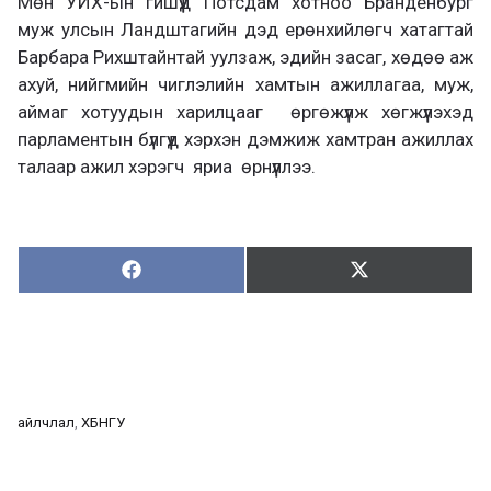
Мөн УИХ-ын гишүүд Потсдам хотноо Бранденбург
муж улсын Ландштагийн дэд ерөнхийлөгч хатагтай
Барбара Рихштайнтай уулзаж, эдийн засаг, хөдөө аж
ахуй, нийгмийн чиглэлийн хамтын ажиллагаа, муж,
аймаг хотуудын харилцааг өргөжүүлж хөгжүүлэхэд
парламентын бүлгүүд хэрхэн дэмжиж хамтран ажиллах
талаар ажил хэрэгч яриа өрнүүллээ.
Хуваалцах:
Түгээх:
Х
Т
у
в
г
а
э
а
э
л
х
ц
а
айлчлал
, 
ХБНГУ
х