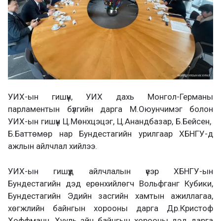
УИХ-ын гишүүн, УИХ дахь Монгол-Германы
парламентын бүлгийн дарга М.Оюунчимэг болон
УИХ-ын гишүүн Ц.Мөнхцэцэг, Ц.Анандбазар, Б.Бейсен,
Б.Баттөмөр нар Бундестагийн урилгаар ХБНГУ-д
ажлын айлчлал хийлээ.
УИХ-ын гишүүд айлчлалын үеэр ХБНГУ-ын
Бундестагийн дэд ерөнхийлөгч Вольфганг Кубики,
Бундестагийн Эдийн засгийн хамтын ажиллагаа,
хөгжлийн байнгын хорооны дарга Др.Кристоф
Хоффманн, Хууль зүйн байнгын хорооны дэд дарга