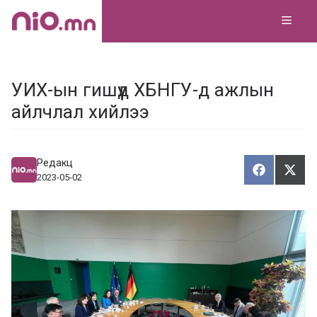
Skip
MEN
to
content
УИХ-ын гишүүд ХБНГУ-д ажлын
айлчлал хийлээ
Редакц
Хуваалца
Түгэ
Х
Т
2023-05-02
у
в
г
а
э
а
э
л
х
ц
а
х