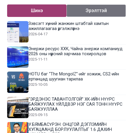
Шинэ
Эрэлттэй
Зэвсэгт хүчний жанжин штабтай хамтын
ажиллагаагаа үргэлжлүүлнэ
2026-04-17
Энержи ресурс ХХК, Чайна энержи компаниуд
2026 оны нүүрсний зарчмаа тохиролцов
2025-11-11
HOTU баг “The MongolZ”-ийг хожиж, CS2-ийн
ертөнцөд шуугиан тарилаа
2025-10-05
“ЭРДЭНЭС ТАВАНТОЛГОЙ” ХК-ИЙН НҮҮРС
БАЯЖУУЛАХ ҮЙЛДВЭР НЭГ САЯ ТОНН НҮҮРС
БАЯЖУУЛЛАА
2025-09-15
У.БЯМБАСҮРЭН: ОНЦГОЙ ДЭГЛЭМИЙН
ХУГАЦААНД БОРЛУУЛАЛТЫГ 1.6 ДАХИН