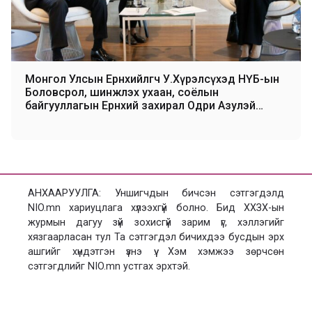
Монгол Улсын Ерөнхийлөгч У.Хүрэлсүхэд НҮБ-ын
Боловсрол, шинжлэх ухаан, соёлын
байгууллагын Ерөнхий захирал Одри Азулэй
бараалхав
АНХААРУУЛГА: Уншигчдын бичсэн сэтгэгдэлд
NIO.mn хариуцлага хүлээхгүй болно. Бид ХХЗХ-ын
журмын дагуу зүй зохисгүй зарим үг, хэллэгийг
хязгаарласан тул Та сэтгэгдэл бичихдээ бусдын эрх
ашгийг хүндэтгэн үзнэ үү. Хэм хэмжээ зөрчсөн
сэтгэгдлийг NIO.mn устгах эрхтэй.