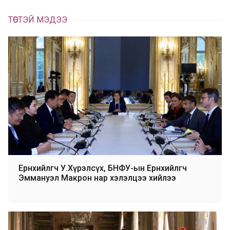
ТӨСТЭЙ МЭДЭЭ
Ерөнхийлөгч У.Хүрэлсүх, БНФУ-ын Ерөнхийлөгч
Эммануэл Макрон нар хэлэлцээ хийлээ