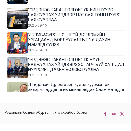
“ЭРДЭНЭС ТАВАНТОЛГОЙ” ХК-ИЙН НҮҮРС
БАЯЖУУЛАХ ҮЙЛДВЭР НЭГ САЯ ТОНН НҮҮРС
БАЯЖУУЛЛАА
2025-09-15
У.БЯМБАСҮРЭН: ОНЦГОЙ ДЭГЛЭМИЙН
ХУГАЦААНД БОРЛУУЛАЛТЫГ 1.6 ДАХИН
НЭМЭГДҮҮЛЭВ
2025-09-10
“ЭРДЭНЭС ТАВАНТОЛГОЙ” ХК НҮҮРС
БАЯЖУУЛАХ ҮЙЛДВЭРЭЭС ГАРЧ БУЙ ХАЯГДАЛ
НҮҮРСИЙГ ДАХИН БОЛОВСРУУЛНА
2025-09-10
Л.Гүндалай: Дүр эсгэсэн худал хуурмагтай
эвлэрч чаддаггүй нь миний алдаа байж магадгүй
2025-09-05
ЦОГТЦЭЦИЙ СУМЫН ЦАГААН-ОВОО, СИЙРСТ
Редакцын бодлого
Сурталчилгаа
Холбоо барих
БАГИЙН ИРГЭДИЙН ТӨЛӨӨЛӨЛ НҮҮРС
БАЯЖУУЛАХ ҮЙЛДВЭРТЭЙ ТАНИЛЦЛАА
2025-09-01