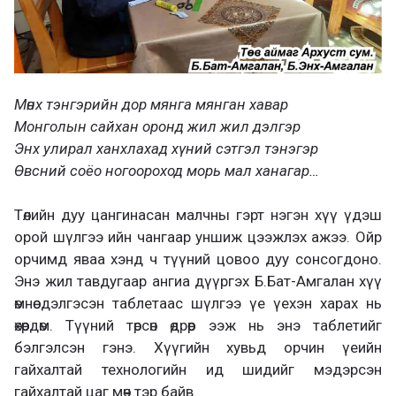
Мөнх тэнгэрийн дор мянга мянган хавар
Монголын сайхан оронд жил жил дэлгэр
Энх улирал ханхлахад хүний сэтгэл тэнэгэр
Өвсний соёо ногоороход морь мал ханагар…
Төлийн дуу цангинасан малчны гэрт нэгэн хүү үдэш
орой шүлгээ ийн чангаар уншиж цээжлэх ажээ. Ойр
орчимд яваа хэнд ч түүний цовоо дуу сонсогдоно.
Энэ жил тавдугаар ангиа дүүргэх Б.Бат-Амгалан хүү
өмнөө дэлгэсэн таблетаас шүлгээ үе үехэн харах нь
өхөөрдөм. Түүний төрсөн өдрөөр ээж нь энэ таблетийг
бэлгэлсэн гэнэ. Хүүгийн хувьд орчин үеийн
гайхалтай технологийн ид шидийг мэдэрсэн
гайхалтай цаг мөч тэр байв.