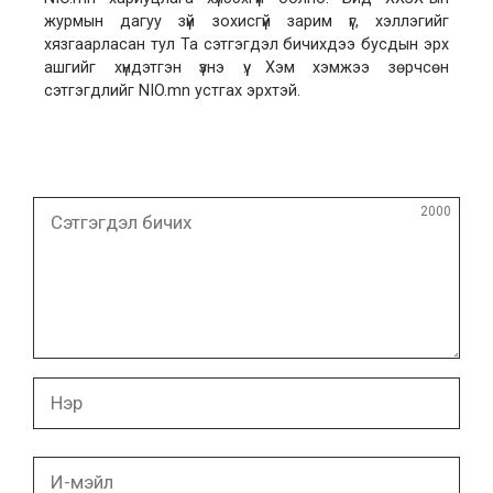
журмын дагуу зүй зохисгүй зарим үг, хэллэгийг
хязгаарласан тул Та сэтгэгдэл бичихдээ бусдын эрх
ашгийг хүндэтгэн үзнэ үү. Хэм хэмжээ зөрчсөн
сэтгэгдлийг NIO.mn устгах эрхтэй.
Сэтгэгдэл
2000
бичих
Нэр
И-