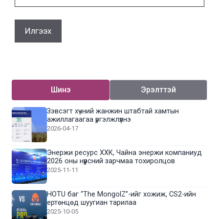
мэйл
Шинэ
Эрэлттэй
Зэвсэгт хүчний жанжин штабтай хамтын
ажиллагаагаа үргэлжлүүлнэ
2026-04-17
Энержи ресурс ХХК, Чайна энержи компаниуд
2026 оны нүүрсний зарчмаа тохиролцов
2025-11-11
HOTU баг “The MongolZ”-ийг хожиж, CS2-ийн
ертөнцөд шуугиан тарилаа
2025-10-05