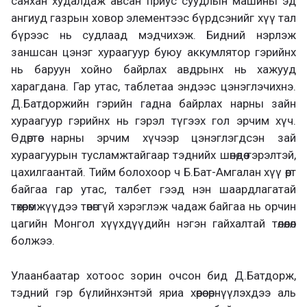
саяхан худалдаж авсан приус суудлын машины эд
ангиуд газрын ховор элементээс бүрдсэнийг хүү тал
бүрээс нь судлаад мэдчихэж. Бидний нэрлэж
заншсан цэнэг хураагуур буюу аккумлятор гэрийнх
нь баруун хойно байрлах авдрынх нь хажууд
харагдана. Гар утас, таблетаа эндээс цэнэглэчихнэ.
Д.Батдоржийн гэрийн гадна байрлах нарны зайн
хураагуур гэрийнх нь гэрэл түгээх гол эрчим хүч.
Өдөртөө нарны эрчим хүчээр цэнэглэгдсэн зай
хураагуурын тусламжтайгаар тэднийх шөнөдөө гэрэлтэй,
цахилгаантай. Тийм болохоор ч Б.Бат-Амгалан хүү өөрт
байгаа гар утас, талбет гээд нэн шаардлагатай
төхөөрөмжүүдээ төвөггүй хэрэглэж чадаж байгаа нь орчин
цагийн Монгол хүүхдүүдийн нэгэн гайхалтай төлөөлөл
болжээ.
Улаанбаатар хотоос зорин очсон бид Д.Батдорж,
тэдний гэр бүлийнхэнтэй яриа хөөрөө өрнүүлэхдээ аль