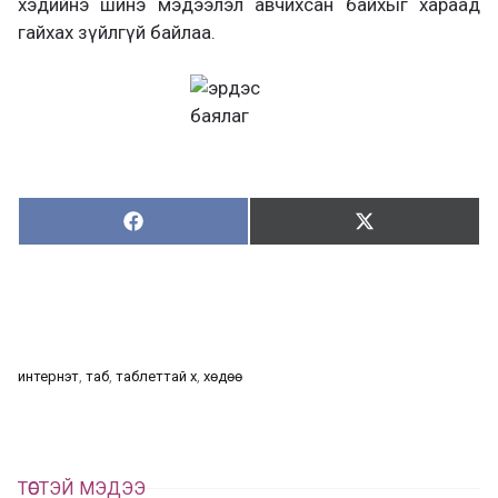
хэдийнэ шинэ мэдээлэл авчихсан байхыг хараад
гайхах зүйлгүй байлаа.
Хуваалцах:
Түгээх:
Х
Т
у
ү
в
г
а
э
а
э
л
х
ц
а
интернэт
, 
таб
, 
таблеттай хүү
, 
хөдөө
х
ТӨСТЭЙ МЭДЭЭ