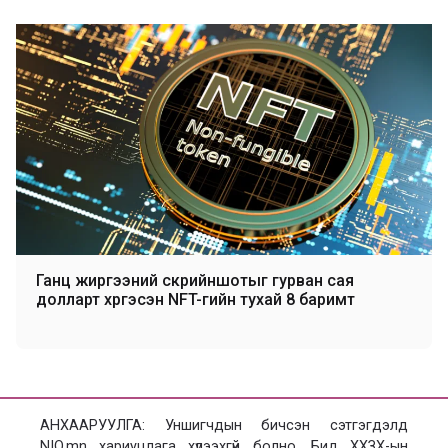
Ганц жиргээний скрийншотыг гурван сая
долларт хүргэсэн NFT-гийн тухай 8 баримт
АНХААРУУЛГА: Уншигчдын бичсэн сэтгэгдэлд
NIO.mn хариуцлага хүлээхгүй болно. Бид ХХЗХ-ын