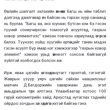
Өвлийн шалгалт эхлэхийн өмнөхөн багш нь ийм таблет
дэлгээд даалгавар өгч байсан нь тэрхэн зуур санаанд
нь буулаа. “Багш аа, энэ юунаас бүтсэн юм бэ гэсэн
түүний сониучирхсан томоогүй асуултад, газрын
ховор элементээс” хэмээн товчхон хариулаад өнгөрсөн
билээ. Түүнээс хойш хүүгийн ертөнцийг танин мэдэх
гэсэн асуулт бүр ямар нэг хэмжээгээр “газрын ховор
элемент” хэмээх урьд өмнө огт сонсож байгаагүй
зүйлтэй холбогдох болсон аж.
Ирж яваа цагийн өнгө хөдөө нутагт гэрэлтэй, гэгээтэй.
Жаврын үзүүр уярч цагийн сайхан наашилсныг
малчин Д.Батдоржийн хаваржаан дахь эгэл
амьдралын төрх илтгэнэ. Улаанбаатар хотоос 100
гаруй километрийн зайд Архустад нутаглах тэднийх
ойрдоо зочдын хөл хөдөлгөөн ихтэй байгаа гэнэ.