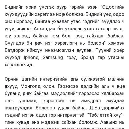
Биднийг яриа үүсгэх зуур гэрийн эзэн “Одоогийн
хүүхдүүдийн хэрэглээ их өөр болжээ. Бидний үед одоо
энэ нэрлээд байгаа ухаалаг утас гэдгийг зүүдлээ ч
үгүй явжээ. Анхандаа би ухаалаг утас гэхээр нь яг
юу хэлээд байгаа юм бол гээд гайхдаг байлаа.
Сүүлдээ би өөрөө ч нэг хэрэглэгч нь болсон” хэмээн
Батдорж ийнхүү инээмсэглэн өгүүлэв. Түүний хоёр
хүүхэд Iphone, Samsung гээд брэнд гар утасны
хэрэглэгчид.
Орчин цагийн интернэтийн өргөн сүлжээтэй малчин
өрхүүд Монголд олон. Гэрээсээ дэлхийн аль ч өнцөг
буланд өрнөж байгаа мэдээллийг гэрээсээ хялбархан
олж уншаад, хэрэгтэйг нь амьдрал ахуйдаа
нэвтрүүлдэг болсоор удаж байна. Д.Батдоржийнх
тэдний нэгэн адил гэр интернэттэй. “Таблеттай хүү”-
гийн хувьд энэ мэдээж сайхан боломж. Аавынх нь