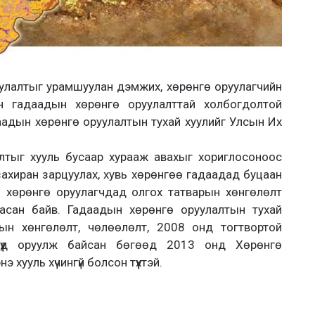
улалтыг урамшуулан дэмжих, хөрөнгө оруулагчийн
н гадаадын хөрөнгө оруулалттай холбогдолтой
аадын хөрөнгө оруулалтын тухай хуулийг Улсын Их
лтыг хууль бусаар хурааж авахыг хориглосоноос
ахиран зарцуулах, хувь хөрөнгөө гадаадад буцаан
н хөрөнгө оруулагчдад олгох татварын хөнгөлөлт
гасан байв. Гадаадын хөрөнгө оруулалтын тухай
ын хөнгөлөлт, чөлөөлөлт, 2008 онд тогтвортой
түүд оруулж байсан бөгөөд 2013 онд Хөрөнгө
 хууль хүчингүй болсон түүхтэй.