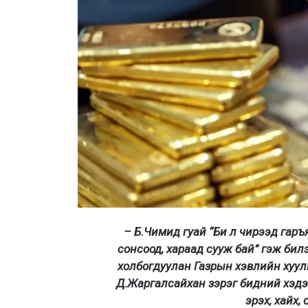
– Б.Чимид гуай “Би л чирээд гаръя
сонсоод, хараад сууж бай” гэж би
холбогдуулан Газрын хэвлийн хуул
Д.Жаргалсайхан зэрэг бидний хэдэ
эрэх, хайх,