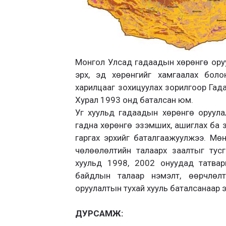
Монгол Улсад гадаадын хөрөнгө ору
эрх, эд хөрөнгийг хамгаалах боло
харилцааг зохицуулах зорилгоор Гад
Хурал 1993 онд баталсан юм.
Уг хуульд гадаадын хөрөнгө оруула
гадна хөрөнгө эзэмших, ашиглах ба з
гаргах эрхийг баталгаажуулжээ. Мө
чөлөөлөлтийн талаарх заалтыг тус
хуульд 1998, 2002 онуудад татвар
байдлын талаар нэмэлт, өөрчлөл
оруулалтын тухай хууль баталсанаар энэ
ДУРСАМЖ: