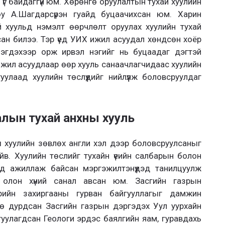
үг байдаггүй юм. Хөрөнгө оруулалтын тухай хуулийн
у А.Шагдарсүрэн гуайд буцаачихсан юм. Харин
 хуульд нэмэлт өөрчлөлт оруулах хуулийн тухай
ан билээ. Тэр үед УИХ ижил асуудал хөндсөн хоёр
цэгдэхээр орж ирвэл нэгийг нь буцаадаг дэгтэй
 ижил асуудлаар өөр хууль санаачлагчидаас хуулийн
лаад хуулийн төслүүдийг нийлүүлж боловсруулдаг
лын тухай анхны хууль
 хуулийн зөвлөх англи хэл дээр боловсруулсаныг
йв. Хуулийн төслийг тухайн үеийн салбарын болон
ад ажиллаж байсан мэргэжилтэнүүдэд танилцуулж
д олон хүний санал авсан юм. Засгийн газрын
төрийн захиргааны гурван байгууллагыг дамжин
мнө дурдсан Засгийн газрын дэргэдэх Уул уурхайн
уулагдсан Геологи эрдэс баялгийн яам, гуравдахь