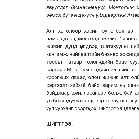
явуулдаг бизнесменүүд Монголын х
оёмол бүтээгдэхүүн үйлдвэрлэж Аме
Алт хөтөлбөр харин юу өгсөн вэ г
нэмэгдүүлсэн, монголд хувийн бизнес 
жижиг дунд үйлдвэр, шатахууны нийл
хангамж, нийлүүлэлтийн бизнес эрхэлд
төсөвт татвар төлөгчдийн бааз суури
зэргээр Монголын эдийн засгийг хөгжү
хэрэгжих явцад олон жижиг алт олб
сэргээлт хийхгүй байх, зарим нь сан
байдлаар ажилласанаас болж, байгал
ус бохирдуулах зэргээр хариуцлагагүй
уул уурхайг эсэргүүцэх нийтлэг хандлаг
ШИГТГЭЭ: