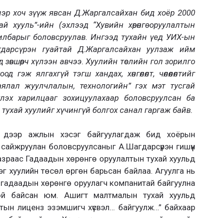
” нэр хоч зүүж явсан Д.Жаргалсайхан бид хоёр 2000
ай хууль”-ийн (эхлээд “Хувийн хөрөнгө оруулалтын
вилбарыг боловсруулав. Ингээд тухайн үед УИХ-ын
гдарсүрэн гуайтай Д.Жаргалсайхан уулзаж ийм
нд зөвшөөрч хүлээн авчээ. Хуулийн төслийн гол зорилго
од гэж ялгахгүй тэгш хандах, хөнгөлөлт, чөлөөлөлтийг
 аялал жуулчлалын, технологийн” гэх мэт тусгай
үлэх харилцааг зохицуулахаар боловсруулсан ба
н тухай хуулийг хүчингүй болгох санал гаргаж байв.
 дээр ажлын хэсэг байгуулагдаж бид хоёрын
сайжруулан боловсруулсаныг А.Шагдарсүрэн гишүүн
газраас Гадаадын хөрөнгө оруулалтын тухай хуульд
эг хуулийн төсөл өргөн барьсан байлаа. Агуулга нь
 гадаадын хөрөнгө оруулагч компанитай байгуулна
той байсан юм. Ашигт малтмалын тухай хуульд
тын лиценз эзэмшигч хүсвэл… байгуулж…” байхаар