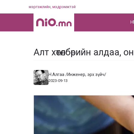
Skip
мэргэжлийн, мэдрэмжтэй
to
content
НҮ
Алт хөтөлбөрийн алдаа, о
Н.Алгаа /Инженер, эрх зүйч/
2023-09-13