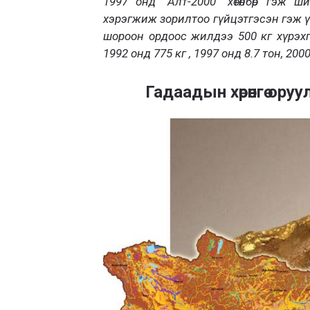
1997 онд “Алт-2000” хөтөлбөр гэж ш
хэрэгжиж зорилтоо гүйцэтгэсэн гэж үзэ
шороон ордоос жилдээ 500 кг хүрэхгү
1992 онд 775 кг , 1997 онд 8.7 тон, 20
Гадаадын хөрөнгө ору