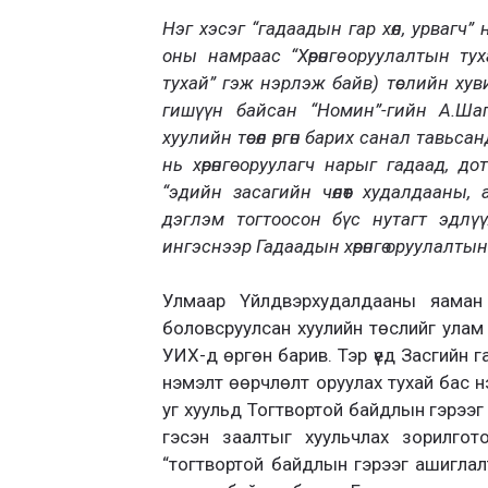
Нэг хэсэг “гадаадын гар хөл, урвагч
оны намраас “Хөрөнгө оруулалтын тух
тухай” гэж нэрлэж байв) төслийн ху
гишүүн байсан “Номин”-гийн А.Ша
хуулийн төсөл өргөн барих санал тавьса
нь хөрөнгө оруулагч нарыг гадаад, дото
“эдийн засагийн чөлөөт худалдааны,
дэглэм тогтоосон бүс нутагт эдлү
ингэснээр Гадаадын хөрөнгө оруулалты
Улмаар Үйлдвэрхудалдааны яаман
боловсруулсан хуулийн төслийг улам 
УИХ-д өргөн барив. Тэр үед Засгийн 
нэмэлт өөрчлөлт оруулах тухай бас н
уг хуульд Тогтвортой байдлын гэрээг
гэсэн заалтыг хуульчлах зорилго
“тогтвортой байдлын гэрээг ашиглал