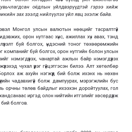
увьчлагдсан оёдлын үйлдвэрүүдтэй гэрээ хийж
рикийн зах
зээлд нийлүүлэх үйл явц эхэлж байв.
эвэл Монгол улсын валютын нөөцийг тасралтгүй
идэвжих, орон нутгаас хүнс, ажиллах хүч авах, тэнд
үүлэлт буй болгох, үндэсний тоног төхөөрөмжийн
эг компанийг буй болгох, орон нутгийн болон улсын
йг нэмэгдүүлэх, чанартай ажлын байр нэмэгдүүлэх
үлэхэд чухал үүрэг гүйцэтгэсэн билээ. Алт хөтөлбөр
орлох аж ахуйн нэгжүүд бий болж ихэнх нь нөхөн
хүүгийн чадавхигүй болж дампуурах, мэрэгжлийн бус
ь орчны төлөв байдлыг ихээхэн доройтуулах, гол
 хандсанаас иргэд олон нийтийн итгэлийг хөсөрдүүлж
а бий болгов.