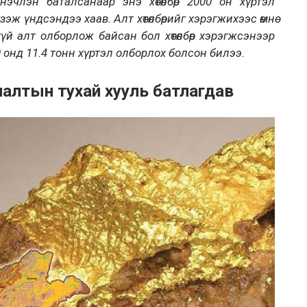
инэчлэн баталсанаар энэ хөтөлбөр 2000 он хүртэл
ж үндсэндээ хаав. Алт хөтөлбөрийг хэрэгжихээс өмнө
й алт олборлож байсан бол хөтөлбөр хэрэгжсэнээр
00 онд 11.4 тонн хүртэл олборлох болсон билээ.
улалтын тухай хууль батлагдав