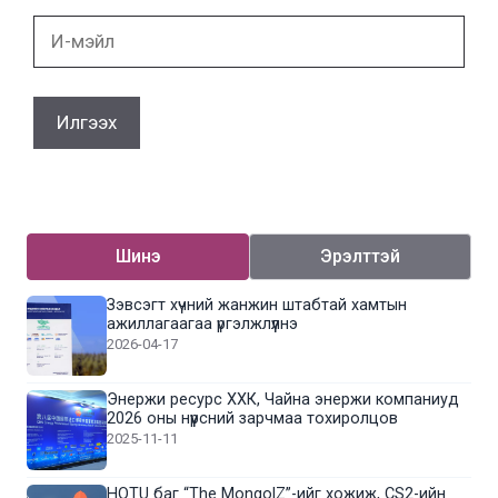
И-
мэйл
Шинэ
Эрэлттэй
Зэвсэгт хүчний жанжин штабтай хамтын
ажиллагаагаа үргэлжлүүлнэ
2026-04-17
Энержи ресурс ХХК, Чайна энержи компаниуд
2026 оны нүүрсний зарчмаа тохиролцов
2025-11-11
HOTU баг “The MongolZ”-ийг хожиж, CS2-ийн