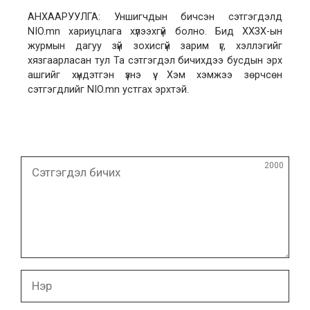
АНХААРУУЛГА: Уншигчдын бичсэн сэтгэгдэлд
NIO.mn хариуцлага хүлээхгүй болно. Бид ХХЗХ-ын
журмын дагуу зүй зохисгүй зарим үг, хэллэгийг
хязгаарласан тул Та сэтгэгдэл бичихдээ бусдын эрх
ашгийг хүндэтгэн үзнэ үү. Хэм хэмжээ зөрчсөн
сэтгэгдлийг NIO.mn устгах эрхтэй.
Сэтгэгдэл
2000
бичих
Нэр