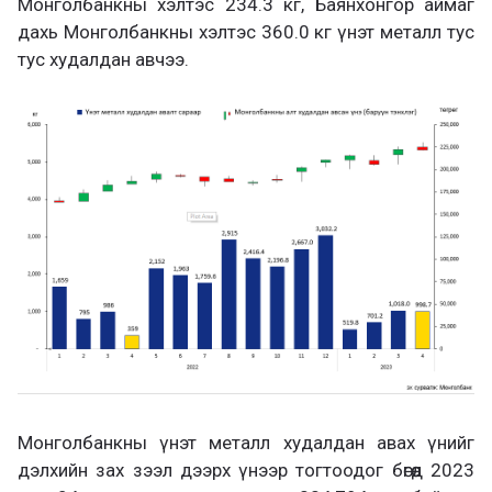
Монголбанкны хэлтэс 234.3 кг, Баянхонгор аймаг
дахь Монголбанкны хэлтэс 360.0 кг үнэт металл тус
тус худалдан авчээ.
Монголбанкны үнэт металл худалдан авах үнийг
дэлхийн зах зээл дээрх үнээр тогтоодог бөгөөд 2023