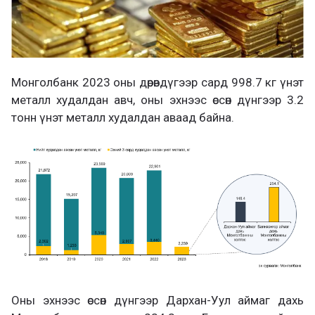
Монголбанк 2023 оны дөрөвдүгээр сард 998.7 кг үнэт
металл худалдан авч, оны эхнээс өссөн дүнгээр 3.2
тонн үнэт металл худалдан аваад байна.
Оны эхнээс өссөн дүнгээр Дархан-Уул аймаг дахь