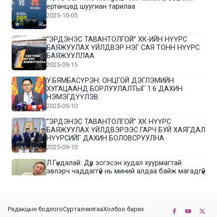
ертөнцөд шуугиан тарилаа
2025-10-05
“ЭРДЭНЭС ТАВАНТОЛГОЙ” ХК-ИЙН НҮҮРС
БАЯЖУУЛАХ ҮЙЛДВЭР НЭГ САЯ ТОНН НҮҮРС
БАЯЖУУЛЛАА
2025-09-15
У.БЯМБАСҮРЭН: ОНЦГОЙ ДЭГЛЭМИЙН
ХУГАЦААНД БОРЛУУЛАЛТЫГ 1.6 ДАХИН
НЭМЭГДҮҮЛЭВ
2025-09-10
“ЭРДЭНЭС ТАВАНТОЛГОЙ” ХК НҮҮРС
БАЯЖУУЛАХ ҮЙЛДВЭРЭЭС ГАРЧ БУЙ ХАЯГДАЛ
НҮҮРСИЙГ ДАХИН БОЛОВСРУУЛНА
2025-09-10
Л.Гүндалай: Дүр эсгэсэн худал хуурмагтай
эвлэрч чаддаггүй нь миний алдаа байж магадгүй
2025-09-05
ЦОГТЦЭЦИЙ СУМЫН ЦАГААН-ОВОО, СИЙРСТ
Редакцын бодлого
Сурталчилгаа
Холбоо барих
БАГИЙН ИРГЭДИЙН ТӨЛӨӨЛӨЛ НҮҮРС