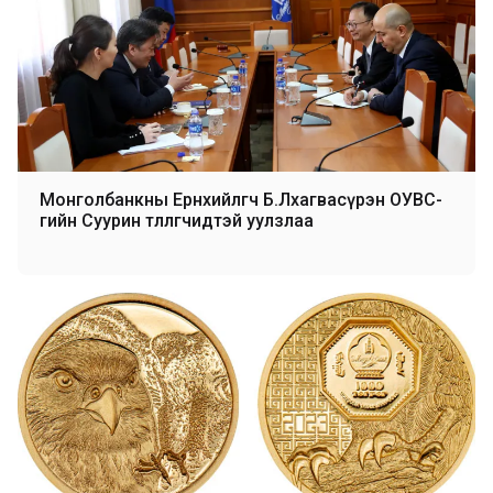
Монголбанкны Ерөнхийлөгч Б.Лхагвасүрэн ОУВС-
гийн Суурин төлөөлөгчидтэй уулзлаа