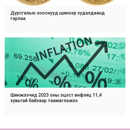
Дурсгалын зооснууд шинээр худалдаанд
гарлаа
Шинжээчид 2023 оны эцэст инфляц 11,4
хувьтай байхаар таамаглажээ