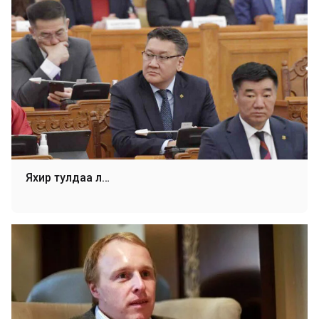
Яхир тулдаа л…