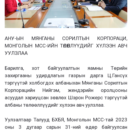
АНУ-ЫН МЯНГАНЫ СОРИЛТЫН КОРПОРАЦИ,
МОНГОЛЫН МСС-ИЙН ТӨЛӨӨЛЛҮҮДИЙГ ХҮЛЭЭН АВЧ
УУЛЗЛАА
Барилга, хот байгуулалтын яамны Төрийн
захиргааны удирдлагын газрын дарга Ц.Гансүх
тэргүүтэй холбогдох албаныхан Мянганы Сорилтын
Корпорацийн Нийгэм, жендэрийн оролцооны
асуудал хариуцсан зөвлөх Шэрон Рожерс тэргүүтэй
албаны төлөөллүүдийг хүлээн авч уулзлаа.
Уулзалтаар Талууд БХБЯ, Монголын МСС-тай 2023
оны 3 дугаар сарын 31-ний өдөр байгуулсан