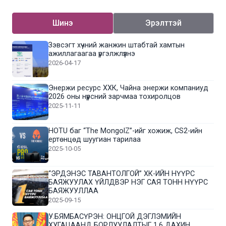
Шинэ
Эрэлттэй
Зэвсэгт хүчний жанжин штабтай хамтын
ажиллагаагаа үргэлжлүүлнэ
2026-04-17
Энержи ресурс ХХК, Чайна энержи компаниуд
2026 оны нүүрсний зарчмаа тохиролцов
2025-11-11
HOTU баг “The MongolZ”-ийг хожиж, CS2-ийн
ертөнцөд шуугиан тарилаа
2025-10-05
“ЭРДЭНЭС ТАВАНТОЛГОЙ” ХК-ИЙН НҮҮРС
БАЯЖУУЛАХ ҮЙЛДВЭР НЭГ САЯ ТОНН НҮҮРС
БАЯЖУУЛЛАА
2025-09-15
У.БЯМБАСҮРЭН: ОНЦГОЙ ДЭГЛЭМИЙН
ХУГАЦААНД БОРЛУУЛАЛТЫГ 1.6 ДАХИН