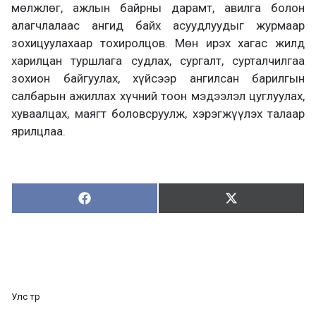
мөлжлөг, ажлын байрны дарамт, авилга болон
алагчлалаас ангид байх асуудлуудыг журмаар
зохицуулахаар тохиролцов. Мөн ирэх хагас жилд
харилцан туршлага судлах, сургалт, сурталчилгаа
зохион байгуулах, хүйсээр ангилсан барилгын
салбарын ажиллах хүчний тоон мэдээлэл цуглуулах,
хуваалцах, маягт боловсруулж, хэрэгжүүлэх талаар
ярилцлаа.
Хуваалцах:
Түгээх:
Х
Т
у
ү
в
г
а
э
а
э
л
х
ц
а
Улс төр
х