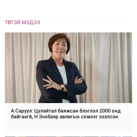
ТӨСТЭЙ МЭДЭЭ
А.Саруул: Цулайтал баяжсан бүлэглэл 2000 онд
байгаагүй, Н.Энхбаяр авлигын сүлжээг эхлүүлсэн