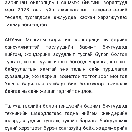
Харилцан ойлголцлын санамж бичгийн зорилтууд
мөн 2023 оны үйл ажиллагааны төлөвлөгөөний
төсөлд тусгагдсан ажлуудаа хэрхэн хэрэгжүүлэх
талаар зөвлөлдөв.
АНУ-ын Мянганы сорилтын корпораци нь өөрийн
санхүүжилттэй төслүүдийн баримт бичгүүдэд
нийгэм, жендэрийн асуудлыг тусгай бүлэг болгон
тусгаж, хэрэгжүүлж ирсэн бөгөөд Барилга, хот хот
байгуулалтын яамтай энэ талын сайн туршлагаа
хуваалцаж, жендэрийн зохистой тогтолцоог Монгол
Улсын барилгын салбарт бий болгохоор ажиллаж
байгаа нь сайн жишиг гэдгийг онцлов.
Талууд төслийн болон тендэрийн баримт бичгүүдэд
техникийн шаардлагаас гадна нийгэм, жендэрийн
шаардлагуудыг тусгаж, тухайн барилга байгууламж
хүний хэрэгцээг бүрэн хангахуйц байх, хөдөлмөрийн