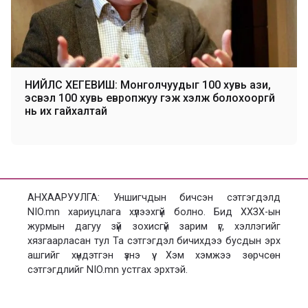
НИЙЛС ХЕГЕВИШ: Монголчуудыг 100 хувь ази,
эсвэл 100 хувь европжуу гэж хэлж болохооргүй
нь их гайхалтай
АНХААРУУЛГА: Уншигчдын бичсэн сэтгэгдэлд
NIO.mn хариуцлага хүлээхгүй болно. Бид ХХЗХ-ын
журмын дагуу зүй зохисгүй зарим үг, хэллэгийг
хязгаарласан тул Та сэтгэгдэл бичихдээ бусдын эрх
ашгийг хүндэтгэн үзнэ үү. Хэм хэмжээ зөрчсөн
сэтгэгдлийг NIO.mn устгах эрхтэй.