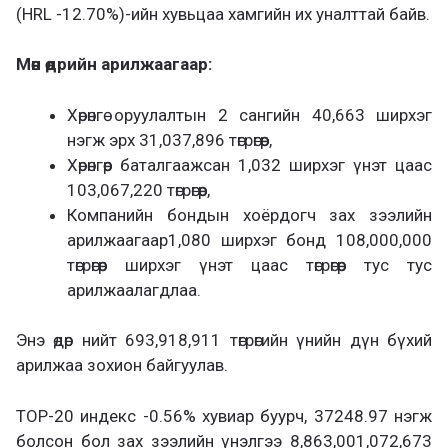
(HRL -12.70%)-ийн хувьцаа хамгийн их уналттай байв.
Мөн өдрийн арилжаагаар:
Хөрөнгө оруулалтын 2 сангийн 40,663 ширхэг
нэгж эрх 31,037,896 төгрөгөөр,
Хөрөнгөөр баталгаажсан 1,032 ширхэг үнэт цаас
103,067,220 төгрөгөөр,
Компанийн бондын хоёрдогч зах зээлийн
арилжаагаар1,080 ширхэг бонд 108,000,000
төгрөгөөр ширхэг үнэт цаас төгрөгөөр тус тус
арилжаалагдлаа.
Энэ өдөр нийт 693,918,911 төгрөгийн үнийн дүн бүхий
арилжаа зохион байгуулав.
ТOP-20 индекс -0.56% хувиар буурч, 37248.97 нэгж
болсон бол зах зээлийн үнэлгээ 8,863,001,072,673