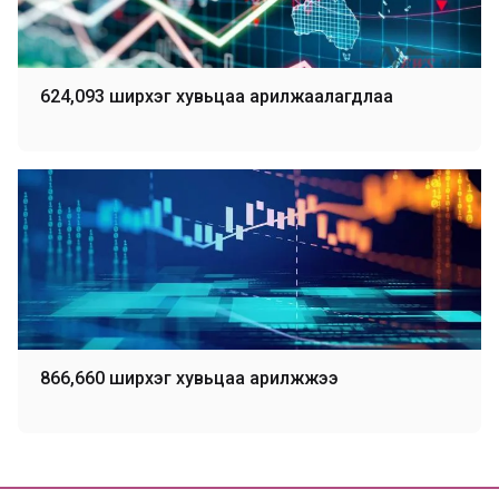
624,093 ширхэг хувьцаа арилжаалагдлаа
866,660 ширхэг хувьцаа арилжжээ