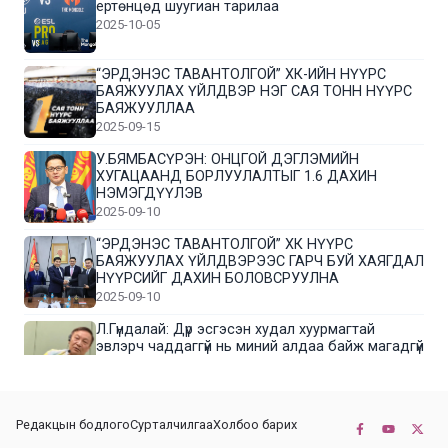
ертөнцөд шуугиан тарилаа
2025-10-05
“ЭРДЭНЭС ТАВАНТОЛГОЙ” ХК-ИЙН НҮҮРС
БАЯЖУУЛАХ ҮЙЛДВЭР НЭГ САЯ ТОНН НҮҮРС
БАЯЖУУЛЛАА
2025-09-15
У.БЯМБАСҮРЭН: ОНЦГОЙ ДЭГЛЭМИЙН
ХУГАЦААНД БОРЛУУЛАЛТЫГ 1.6 ДАХИН
НЭМЭГДҮҮЛЭВ
2025-09-10
“ЭРДЭНЭС ТАВАНТОЛГОЙ” ХК НҮҮРС
БАЯЖУУЛАХ ҮЙЛДВЭРЭЭС ГАРЧ БУЙ ХАЯГДАЛ
НҮҮРСИЙГ ДАХИН БОЛОВСРУУЛНА
2025-09-10
Л.Гүндалай: Дүр эсгэсэн худал хуурмагтай
эвлэрч чаддаггүй нь миний алдаа байж магадгүй
2025-09-05
ЦОГТЦЭЦИЙ СУМЫН ЦАГААН-ОВОО, СИЙРСТ
Редакцын бодлого
Сурталчилгаа
Холбоо барих
БАГИЙН ИРГЭДИЙН ТӨЛӨӨЛӨЛ НҮҮРС