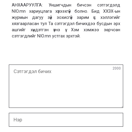
АНХААРУУЛГА: Уншигчдын бичсэн сэтгэгдэлд
NIO.mn хариуцлага хүлээхгүй болно. Бид ХХЗХ-ын
журмын дагуу зүй зохисгүй зарим үг, хэллэгийг
хязгаарласан тул Та сэтгэгдэл бичихдээ бусдын эрх
ашгийг хүндэтгэн үзнэ үү. Хэм хэмжээ зөрчсөн
сэтгэгдлийг NIO.mn устгах эрхтэй.
Сэтгэгдэл
2000
бичих
Нэр