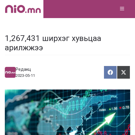
Skip
MEN
to
content
1,267,431 ширхэг хувьцаа
арилжжээ
Редакц
Хуваалца
Түг
Х
Т
2023-05-11
у
ү
в
г
а
э
а
э
л
х
ц
а
х