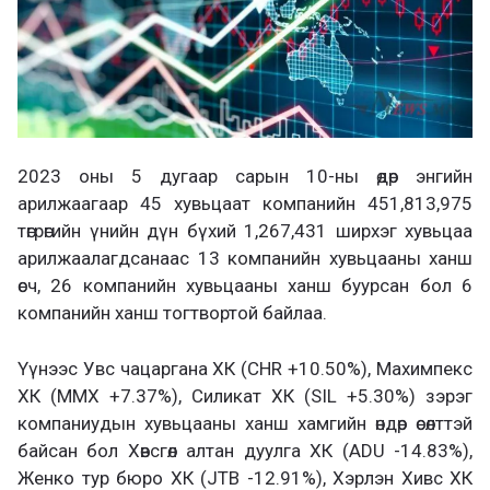
2023 оны 5 дугаар сарын 10-ны өдөр энгийн
арилжаагаар 45 хувьцаат компанийн 451,813,975
төгрөгийн үнийн дүн бүхий 1,267,431 ширхэг хувьцаа
арилжаалагдсанаас 13 компанийн хувьцааны ханш
өсч, 26 компанийн хувьцааны ханш буурсан бол 6
компанийн ханш тогтвортой байлаа.
Үүнээс Увс чацаргана ХК (CHR +10.50%), Махимпекс
ХК (MMX +7.37%), Силикат ХК (SIL +5.30%) зэрэг
компаниудын хувьцааны ханш хамгийн өндөр өсөлттэй
байсан бол Хөвсгөл алтан дуулга ХК (ADU -14.83%),
Женко тур бюро ХК (JTB -12.91%), Хэрлэн Хивс ХК