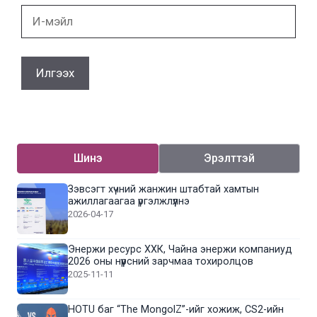
И-
мэйл
Шинэ
Эрэлттэй
Зэвсэгт хүчний жанжин штабтай хамтын
ажиллагаагаа үргэлжлүүлнэ
2026-04-17
Энержи ресурс ХХК, Чайна энержи компаниуд
2026 оны нүүрсний зарчмаа тохиролцов
2025-11-11
HOTU баг “The MongolZ”-ийг хожиж, CS2-ийн