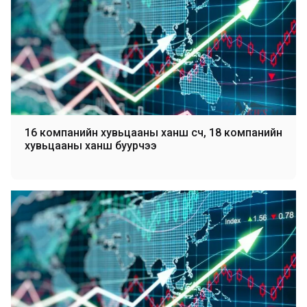
16 компанийн хувьцааны ханш өсч, 18 компанийн
хувьцааны ханш буурчээ