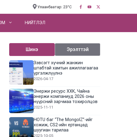
Улаанбаатар: 23°C
OM
НИЙТЛЭЛ
Шинэ
Эрэлттэй
Зэвсэгт хүчний жанжин
штабтай хамтын ажиллагаагаа
үргэлжлүүлнэ
2026-04-17
Энержи ресурс ХХК, Чайна
энержи компаниуд 2026 оны
нүүрсний зарчмаа тохиролцов
2025-11-11
HOTU баг “The MongolZ”-ийг
хожиж, CS2-ийн ертөнцөд
шуугиан тарилаа
2025-10-05