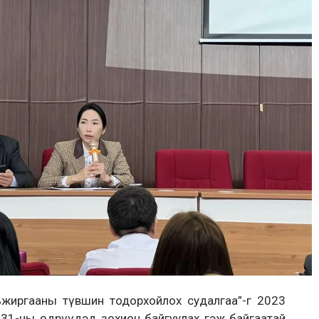
ьжиргааны түвшин тодорхойлох судалгаа”-г 2023
31-ны өдрүүдэд зохион байгуулах гэж байгаатай