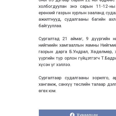
холбогдуулан энэ сарын 11-12-н
ерөнхий газрын хурлын зааланд судал
ажилтнууд, судалгааны багийн ахл
байгууллаа.
Сургалтад 21 аймаг, 9 дүүргийн 
нийгмийн хамгааллын яамны Нийгми
газрын дарга Б.Ундрал, Хөдөлмөр,
үүргийн түр орлон гүйцэтгэгч Т.Бад
хүсэн үг хэллээ.
Сургалтаар судалгааны зорилго, а
хангамж, санхүү төслийн талаар дэл
өгөх юм.
Хуваалцах:
Хуваалцах