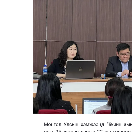
Монгол Улсын хэмжээнд “Өрхийн ам
оны 05 дугаар сарын 22-ны өдрөөс 