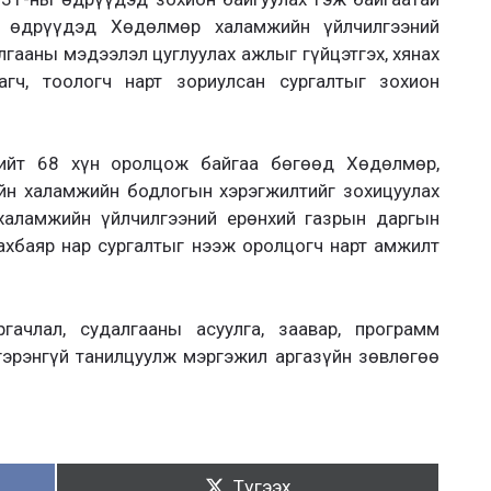
ы өдрүүдэд Хөдөлмөр халамжийн үйлчилгээний
гааны мэдээлэл цуглуулах ажлыг гүйцэтгэх, хянах
агч, тоологч нарт зориулсан сургалтыг зохион
нийт 68 хүн оролцож байгаа бөгөөд Хөдөлмөр,
йн халамжийн бодлогын хэрэгжилтийг зохицуулах
 халамжийн үйлчилгээний ерөнхий газрын даргын
рахбаяр нар сургалтыг нээж оролцогч нарт амжилт
ргачлал, судалгааны асуулга, заавар, программ
гэрэнгүй танилцуулж мэргэжил аргазүйн зөвлөгөө
Түгээх:
Түгээх