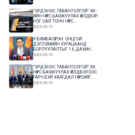
“ЭРДЭНЭС ТАВАНТОЛГОЙ” ХК-
ИЙН НҮҮРС БАЯЖУУЛАХ ҮЙЛДВЭР
НЭГ САЯ ТОНН НҮҮРС
БАЯЖУУЛЛАА
2025-09-15
У.БЯМБАСҮРЭН: ОНЦГОЙ
ДЭГЛЭМИЙН ХУГАЦААНД
БОРЛУУЛАЛТЫГ 1.6 ДАХИН
НЭМЭГДҮҮЛЭВ
2025-09-10
“ЭРДЭНЭС ТАВАНТОЛГОЙ” ХК
НҮҮРС БАЯЖУУЛАХ ҮЙЛДВЭРЭЭС
ГАРЧ БУЙ ХАЯГДАЛ НҮҮРСИЙГ
ДАХИН БОЛОВСРУУЛНА
2025-09-10
Л.Гүндалай: Дүр эсгэсэн худал
хуурмагтай эвлэрч чаддаггүй
нь миний алдаа байж магадгүй
2025-09-05
ЦОГТЦЭЦИЙ СУМЫН ЦАГААН-
ОВОО, СИЙРСТ БАГИЙН
ИРГЭДИЙН ТӨЛӨӨЛӨЛ НҮҮРС