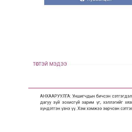
ТӨСТЭЙ МЭДЭЭ
АНХААРУУЛГА: Уншигчдын бичсэн сэтгэгдэлд
дагуу зүй зохисгүй зарим үг, хэллэгийг х
хүндэтгэн үзнэ үү. Хэм хэмжээ зөрчсөн сэтгэ