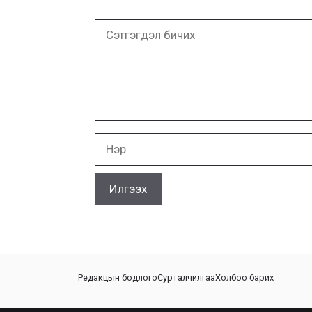
Сэтгэгдэл
бичих
Нэр
Редакцын бодлого
Сурталчилгаа
Холбоо барих