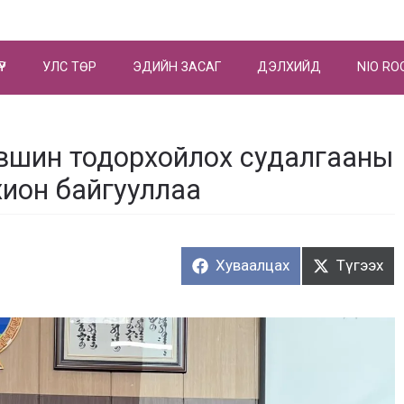
ҮР
УЛС ТӨР
ЭДИЙН ЗАСАГ
ДЭЛХИЙД
NIO RO
үвшин тодорхойлох судалгааны
хион байгууллаа
Хуваалцах:
Түгээх:
Хуваалцах
Түгээх