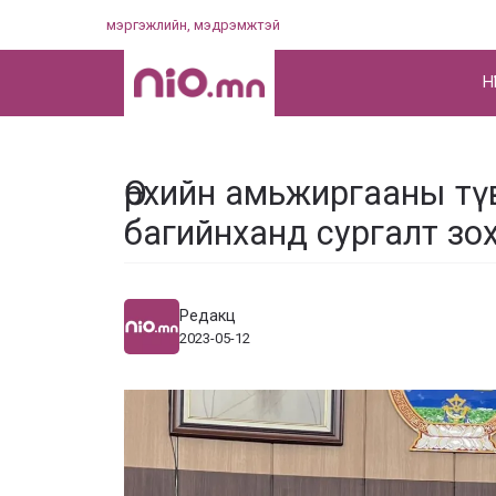
Skip
мэргэжлийн, мэдрэмжтэй
to
content
НҮ
Өрхийн амьжиргааны т
багийнханд сургалт зо
Редакц
2023-05-12