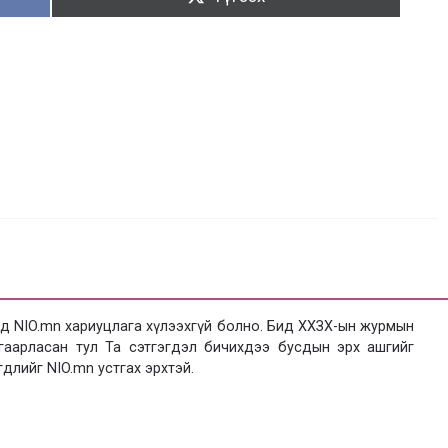
 NIO.mn хариуцлага хүлээхгүй болно. Бид ХХЗХ-ын журмын
язгаарласан тул Та сэтгэгдэл бичихдээ бусдын эрх ашгийг
гдлийг NIO.mn устгах эрхтэй.