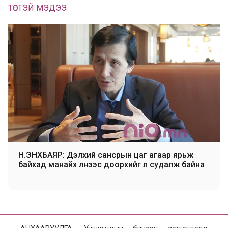
ТӨСТЭЙ МЭДЭЭ
Н.ЭНХБАЯР: Дэлхий сансрын цаг агаар ярьж
байхад манайх үүлнээс доорхийг л судалж байна