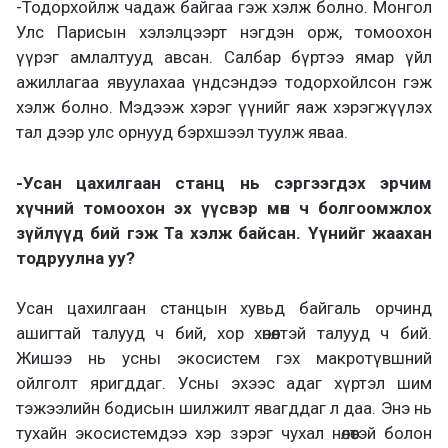
-Тодорхойлж чадаж байгаа гэж хэлж болно. Монгол
Улс Парисын хэлэлцээрт нэгдэн орж, томоохон
үүрэг амлалтууд авсан. Салбар бүртээ ямар үйл
ажиллагаа явуулахаа үндсэндээ тодорхойлсон гэж
хэлж болно. Мэдээж хэрэг үүнийг яаж хэрэгжүүлэх
тал дээр улс орнууд бэрхшээл туулж яваа.
-Усан цахилгаан станц нь сэргээгдэх эрчим
хүчний томоохон эх үүсвэр мөн ч болгоомжлох
зүйлүүд бий гэж Та хэлж байсан. Үүнийг жаахан
тодруулна уу?
Усан цахилгаан станцын хувьд байгаль орчинд
ашигтай талууд ч бий, хор хөнөөлтэй талууд ч бий.
Жишээ нь усны экосистем гэх макротүвшний
ойлголт яригддаг. Усны эхээс адаг хүртэл шим
тэжээлийн бодисын шилжилт явагддаг л даа. Энэ нь
тухайн экосистемдээ хэр зэрэг чухал нөлөөтэй болон