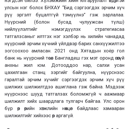
нэгдсэн билээ. Хүлэмжийн хийн ялгаруулалт өндөртэй
улсын нэг болох БНХАУ “Бид сэргээгдэх эрчим хүч
рүү эргэлт буцалтгүй тэмүүлнэ” гэж зарлалаа.
Нүүрсний (болон бусад чулуужсан түлш)
нийлүүлэлтийг нэмэгдүүлэх стратегиасаа
татгалзсаныг илтгэх нэг хэлбэр нь хилийн чанадад
нүүрсний эрчим хүчний үйлдвэр барих санхүүжилтээ
зогсоохоо амласан. 2021 онд Хятадын хоёр гол
банк нь нүүрсний төсөл Бангладеш гэх мэт оронд өгөөгүй
анхны жил юм. Дотооддоо нар, салхи усан
цахилгаан станц зэргийг байгуулна, нүүрснээс
гаралтай эрчим хүчийг сэргээгдэх эрчим хүч рүү
шилжих шилжилтдээ ашиглана гэж байна. Мэдээж
нүүрснээс шууд татгалзах боломжгүй ч аажмаар
шилжилт хийх шаардлага тулгарч байгаа. Улс орон
бүр өөр өөрийн хөгжлийн нөхцөл байдлаас хамааран
шилжилтийг хийхээс өөр аргагүй.