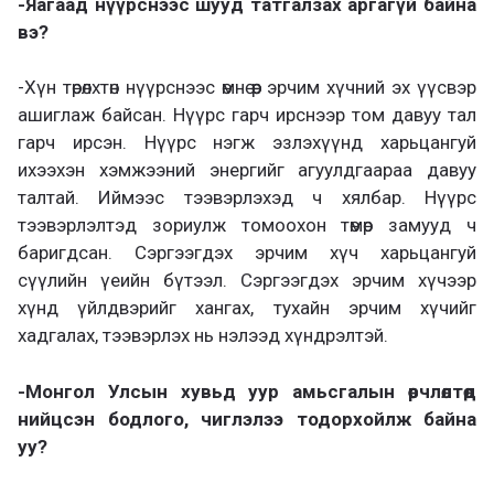
-Яагаад нүүрснээс шууд татгалзах аргагүй байна
вэ?
-Хүн төрөлхтөн нүүрснээс өмнө өөр эрчим хүчний эх үүсвэр
ашиглаж байсан. Нүүрс гарч ирснээр том давуу тал
гарч ирсэн. Нүүрс нэгж эзлэхүүнд харьцангуй
ихээхэн хэмжээний энергийг агуулдгаараа давуу
талтай. Иймээс тээвэрлэхэд ч хялбар. Нүүрс
тээвэрлэлтэд зориулж томоохон төмөр замууд ч
баригдсан. Сэргээгдэх эрчим хүч харьцангуй
сүүлийн үеийн бүтээл. Сэргээгдэх эрчим хүчээр
хүнд үйлдвэрийг хангах, тухайн эрчим хүчийг
хадгалах, тээвэрлэх нь нэлээд хүндрэлтэй.
-Монгол Улсын хувьд уур амьсгалын өөрчлөлтөд
нийцсэн бодлого, чиглэлээ тодорхойлж байна
уу?