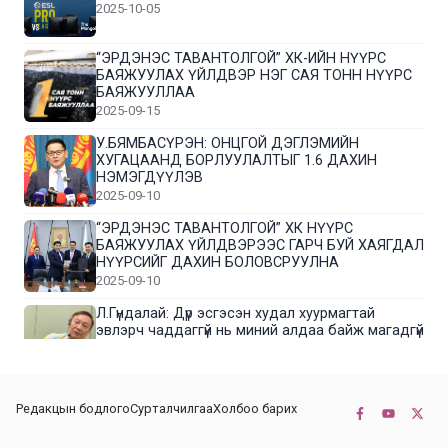
2025-10-05
“ЭРДЭНЭС ТАВАНТОЛГОЙ” ХК-ИЙН НҮҮРС
БАЯЖУУЛАХ ҮЙЛДВЭР НЭГ САЯ ТОНН НҮҮРС
БАЯЖУУЛЛАА
2025-09-15
У.БЯМБАСҮРЭН: ОНЦГОЙ ДЭГЛЭМИЙН
ХУГАЦААНД БОРЛУУЛАЛТЫГ 1.6 ДАХИН
НЭМЭГДҮҮЛЭВ
2025-09-10
“ЭРДЭНЭС ТАВАНТОЛГОЙ” ХК НҮҮРС
БАЯЖУУЛАХ ҮЙЛДВЭРЭЭС ГАРЧ БУЙ ХАЯГДАЛ
НҮҮРСИЙГ ДАХИН БОЛОВСРУУЛНА
2025-09-10
Л.Гүндалай: Дүр эсгэсэн худал хуурмагтай
эвлэрч чаддаггүй нь миний алдаа байж магадгүй
2025-09-05
ЦОГТЦЭЦИЙ СУМЫН ЦАГААН-ОВОО, СИЙРСТ
Редакцын бодлого
Сурталчилгаа
Холбоо барих
БАГИЙН ИРГЭДИЙН ТӨЛӨӨЛӨЛ НҮҮРС
БАЯЖУУЛАХ ҮЙЛДВЭРТЭЙ ТАНИЛЦЛАА