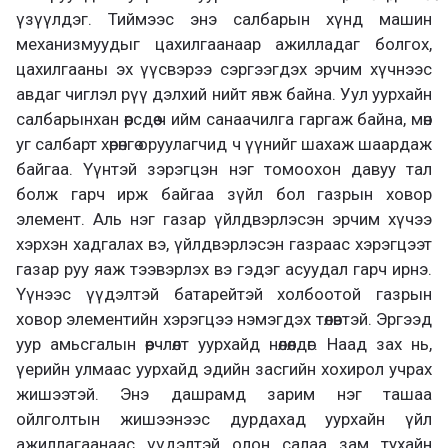
үзүүлдэг. Тиймээс энэ салбарын хүнд машин
механизмуудыг цахилгаанаар ажилладаг болгох,
цахилгааны эх үүсвэрээ сэргээгдэх эрчим хүчнээс
авдаг чиглэл рүү дэлхий нийт явж байна. Уул уурхайн
салбарынхан өөрсдөө ч ийм санаачилга гаргаж байна, мөн
уг салбарт хөрөнгө оруулагчид ч үүнийг шахаж шаардаж
байгаа. Үүнтэй зэрэгцэн нэг томоохон давуу тал
болж гарч ирж байгаа зүйл бол газрын ховор
элемент. Аль нэг газар үйлдвэрлэсэн эрчим хүчээ
хэрхэн хадгалах вэ, үйлдвэрлэсэн газраас хэрэгцээт
газар руу яаж тээвэрлэх вэ гэдэг асуудал гарч ирнэ.
Үүнээс үүдэлтэй батарейтэй холбоотой газрын
ховор элементийн хэрэгцээ нэмэгдэх төлөвтэй. Эргээд
уур амьсгалын өөрчлөлт уурхайд нөлөөлдөг. Наад зах нь,
үерийн улмаас уурхайд эдийн засгийн хохирол учрах
жишээтэй. Энэ дашрамд зарим нэг ташаа
ойлголтын жишээнээс дурдахад уурхайн үйл
ажиллагаанаас үүдэлтэй олон салаа зам тухайн