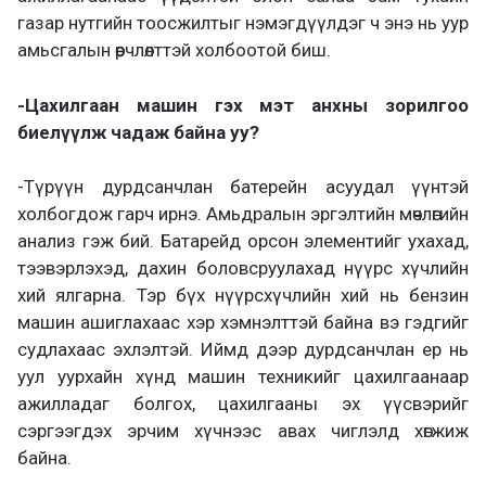
газар нутгийн тоосжилтыг нэмэгдүүлдэг ч энэ нь уур
амьсгалын өөрчлөлттэй холбоотой биш.
-Цахилгаан машин гэх мэт анхны зорилгоо
биелүүлж чадаж байна уу?
-Түрүүн дурдсанчлан батерейн асуудал үүнтэй
холбогдож гарч ирнэ. Амьдралын эргэлтийн мөчлөгийн
анализ гэж бий. Батарейд орсон элементийг ухахад,
тээвэрлэхэд, дахин боловсруулахад нүүрс хүчлийн
хий ялгарна. Тэр бүх нүүрсхүчлийн хий нь бензин
машин ашиглахаас хэр хэмнэлттэй байна вэ гэдгийг
судлахаас эхлэлтэй. Иймд дээр дурдсанчлан ер нь
уул уурхайн хүнд машин техникийг цахилгаанаар
ажилладаг болгох, цахилгааны эх үүсвэрийг
сэргээгдэх эрчим хүчнээс авах чиглэлд хөгжиж
байна.