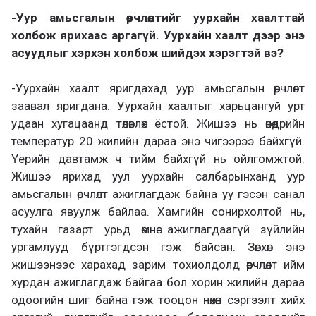
-Уур амьсгалын өөрчлөлтийг уурхайн хаалттай
холбож ярихаас аргагүй. Уурхайн хаалт дээр энэ
асуудлыг хэрхэн холбож шийдэх хэрэгтэй вэ?
-Уурхайн хаалт яригдахад уур амьсгалын өөрчлөлт
заавал яригдана. Уурхайн хаалтыг харьцангуй урт
удаан хугацаанд төлөвлөх ёстой. Жишээ нь өнөөдрийн
температур 20 жилийн дараа энэ чигээрээ байхгүй.
Үерийн давтамж ч тийм байхгүй нь ойлгомжтой.
Жишээ ярихад уул уурхайн салбарынханд уур
амьсгалын өөрчлөлт ажиглагдаж байна уу гэсэн санал
асуулга явуулж байлаа. Хамгийн сонирхолтой нь,
тухайн газарт урьд өмнө ажиглагдаагүй зүйлийн
ургамлууд бүртгэгдсэн гэж байсан. Зөвхөн энэ
жишээнээс харахад зарим тохиолдолд өөрчлөлт ийм
хурдан ажиглагдаж байгаа бол хорин жилийн дараа
одоогийн шиг байна гэж тооцон нөхөн сэргээлт хийх