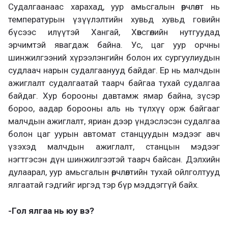
Судалгаанаас харахад, уур амьсгалын өөрчлөлт нь
температурын үзүүлэлтийн хувьд хувьд говийн
бүсээс илүүтэй Хангай, Хөвсгөлийн нутгуудад
эрчимтэй явагдаж байна. Ус, цаг уур орчны
шинжилгээний хүрээлэнгийн болон их сургуулиудын
судлаач нарын судалгаанууд байдаг. Ер нь малчдын
ажиглалт судалгаатай таарч байгаа тухай судалгаа
байдаг. Хур борооны давтамж ямар байна, зүсэр
бороо, аадар борооны аль нь түлхүү орж байгааг
малчдын ажиглалт, яриан дээр үндэслэсэн судалгаа
болон цаг уурын автомат станцуудын мэдээг авч
үзэхэд малчдын ажиглалт, станцын мэдээг
нэгтгэсэн дүн шинжилгээтэй таарч байсан. Дэлхийн
дулаарал, уур амьсгалын өөрчлөлтийн тухай ойлголтууд
ялгаатай гэдгийг иргэд тэр бүр мэддэггүй байх.
-Гол ялгаа нь юу вэ?