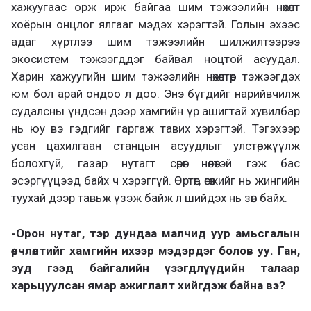
хажуугаас орж ирж байгаа шим тэжээлийн нөхөлт
хоёрын онцлог ялгааг мэдэх хэрэгтэй. Голын эхээс
адаг хүртлээ шим тэжээлийн шилжилтээрээ
экосистем тэжээгддэг байвал ноцтой асуудал.
Харин хажуугийн шим тэжээлийн нөхөлтөөр тэжээгдэх
юм бол арай ондоо л доо. Энэ бүгдийг нарийвчилж
судалсны үндсэн дээр хамгийн үр ашигтай хувилбар
нь юу вэ гэдгийг гаргаж тавих хэрэгтэй. Тэгэхээр
усан цахилгаан станцын асуудлыг улстөржүүлж
болохгүй, газар нутагт сөрөг нөлөөтэй гэж бас
эсэргүүцээд байх ч хэрэггүй. Өртөг, өгөөжийг нь жингийн
туухай дээр тавьж үзэж байж л шийдэх нь зөв байх.
-Орон нутаг, тэр дундаа малчид уур амьсгалын
өөрчлөлтийг хамгийн ихээр мэдэрдэг болов уу. Ган,
зуд гээд байгалийн үзэгдлүүдийн талаар
харьцуулсан ямар ажиглалт хийгдэж байна вэ?