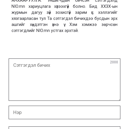
АНХААРУУЛГА: Уншигчдын бичсэн сэтгэгдэлд
NIO.mn хариуцлага хүлээхгүй болно. Бид ХХЗХ-ын
журмын дагуу зүй зохисгүй зарим үг, хэллэгийг
хязгаарласан тул Та сэтгэгдэл бичихдээ бусдын эрх
ашгийг хүндэтгэн үзнэ үү. Хэм хэмжээ зөрчсөн
сэтгэгдлийг NIO.mn устгах эрхтэй.
Сэтгэгдэл
2000
бичих
Нэр