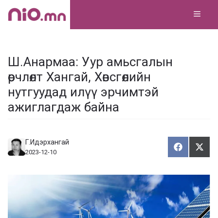
Skip
MEN
to
content
Ш.Анармаа: Уур амьсгалын
өөрчлөлт Хангай, Хөвсгөлийн
нутгуудад илүү эрчимтэй
ажиглагдаж байна
Г.Идэрхангай
Хуваалца
Түг
Х
Т
2023-12-10
у
ү
в
г
а
э
а
э
л
х
ц
а
х