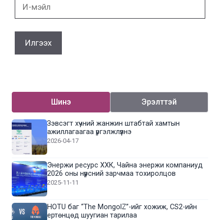
И-
мэйл
Шинэ
Эрэлттэй
Зэвсэгт хүчний жанжин штабтай хамтын
ажиллагаагаа үргэлжлүүлнэ
2026-04-17
Энержи ресурс ХХК, Чайна энержи компаниуд
2026 оны нүүрсний зарчмаа тохиролцов
2025-11-11
HOTU баг “The MongolZ”-ийг хожиж, CS2-ийн
ертөнцөд шуугиан тарилаа