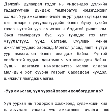
Дэлхийн дулаарал гэдэг нь үндсэндээ дэлхийн
гадаргуугийн дундаж температур нэмэгдэхийг
хэлдэг. Уур амьсгалын өөрчлөлт нь урт удаан хугацааны
цаг агаарын үзүүлэлтүүдийн өөрчлөлт буюу тухайн
газар нутгийн уур амьсгалын бодитой өөрчлөлт юм.
Зөвхөн температур бус, хур тунадас гэх мэт
үзүүлэлтүүд үүнд багтана. Сүүлийн үеийн
ажиглалтуудаас харахад, Монгол улсад яалт ч үгүй
уур амьсгалын өөрчлөлт явагдаж байна. Үүнтэй
холбоотой зудын давтамж ч мөн нэмэгдэж байна.
Зудын давтамж нэмэгдсэнээр малаа алдсан
малчдын хот суурин газрыг бараадсан нүүдэл,
шилжилт явагдаж байгаа.
-Уур амьсгал, уул уурхай хэрхэн холбогддог вэ?
Уул уурхай нь тодорхой хэмжээнд хүлэмжийн хий
ялгаруулдаг учраас уур амьсгалын өөрчлөлтөд нөлөө