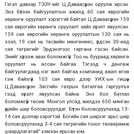
Гэтэл давхар ТЭЗҮ-ийг Ц.Даваасүрэн оруулж ирсэн.
Энэ бүтээн байгуулалтын ажилд 60 сая еврогийн
хөрөнгө оруулалт хэрэгтэй байтал Ц.Даваасүрэн 159
сая еврогийн хөрөнгө оруулалт хийх хүсэлт явуулсан.
159 сая еврогийн хөрөнгө оруулалтын 130 сая нь
зээл, 19 сая нь төсвийн мөнгөнөөс, үлдсэн 30-иад
сая төгрөгийг Эрдэнэтээс гаргана гэсэн байсан.
Энийг хүлээж авах боломжгүй. Тоо нь буураад хөрөнгө
оруулалт нь өссөн байгаа. Тэгээд ч дөнгөж
байгуулагдаад нэг жил байгаа компанид ажил өгнө
гэж байхгүй. 103 сая евро дээр УИХ-ын гишүүн
Ц.Даваасүрэн Засгийн газрын баталгаа гаргуулъя
гээд хүсэлт явуулсан байна. Энэ бол батлах
боломжгүй төсөв. Монгол улсад жилдээ 650 мянган
үхрийн шир боловсруулдаг. Бүтэн боловсруулахад 13-
14 сая доллар хэрэгтэй. Богийн сая ширхэг арьс шир
боловсруулахад 3-4 сая төгрөгийн тоног төхөөрөмж
шаардлагатай” хэмээн ярьсан юм.