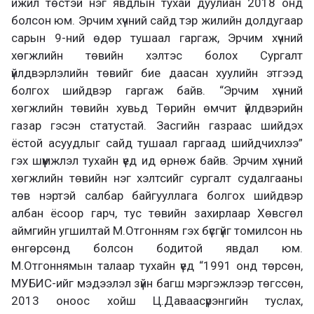
ижил төстэй нэг явдлын тухай дуулиан 2018 онд
болсон юм. Эрчим хүчний сайд тэр жилийн долдугаар
сарын 9-ний өдөр тушаал гаргаж, Эрчим хүчний
хөгжлийн төвийн хэлтэс болох Сургалт
үйлдвэрлэлийн төвийг бие даасан хуулийн этгээд
болгох шийдвэр гаргаж байв. “Эрчим хүчний
хөгжлийн төвийн хувьд Төрийн өмчит үйлдвэрийн
газар гэсэн статустай. Засгийн газраас шийдэх
ёстой асуудлыг сайд тушаал гаргаад шийдчихлээ”
гэх шүүмжлэл тухайн үед ид өрнөж байв. Эрчим хүчний
хөгжлийн төвийн нэг хэлтсийг сургалт судалгааны
төв нэртэй салбар байгууллага болгох шийдвэр
албан ёсоор гарч, тус төвийн захирлаар Хөвсгөл
аймгийн угшилтай М.Отгонням гэх бүсгүйг томилсон нь
өнгөрсөнд болсон бодитой явдал юм.
М.Отгоннямын талаар тухайн үед “1991 онд төрсөн,
МУБИС-ийг мэдээлэл зүйн багш мэргэжлээр төгссөн,
2013 оноос хойш Ц.Даваасүрэнгийн туслах,