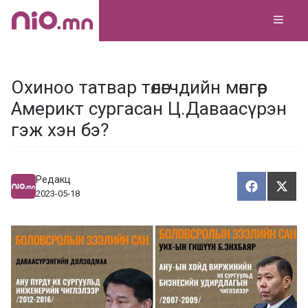
Skip
MEN
to
content
Охиноо татвар төлөгчдийн мөнгөөр
Америкт сургасан Ц.Даваасүрэн
гэж хэн бэ?
Редакц
Хуваалца
Түгэ
Х
Т
2023-05-18
у
в
г
а
э
а
э
л
х
ц
а
х