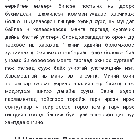
өөрийгөө өмөөрч бичсэн постынх нь доорх
бухимдсан, шүүмжилсэн комментуудаас харчихаж
болно. Ц.Даваасүрэн гишүүний хувьд хүүхэд нь мундаг
байлаа ч халааснаасаа мөнгө гаргаад сургачих
дайны бэлтэй улстөрч. Олонд харагддаг эх оронч дүр
төрхөөс нь харахад “Түмний хүүхдийн боломжоос
хулгайлахгүй. Охиныхоо төлбөрийг төлөх боломж бий
учраас би өөрөөсөө мөнгө гаргаад охиноо сургана”
гэж хэлээд сууж байх учиртай улстөрчдийн нэг.
Харамсалтай нь мань эр тэгсэнгүй. Миний охин
тэтгэлгээр сурсан учраас зээлийн өр байхгүй гэж
мэдэгдсэн шигээ данайж сууна. Сүүлийн хэдэн
парламентад тойргоос торойж гарч ирсэн, ирэх
сонгуулиар ч тойргоосоо торох юмгүй гарч ирэх
гишүүдийн тоонд багтаж буй түүний өнгөрсөн цаг руу
хамтдаа өнгийе.