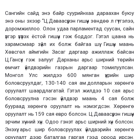
Сангийн сайд энэ байр суурийнхаа дараахан буюу
энэ оны эхээр “Ц.Даваасүрэн гишүүн зөндөө л гүтгэлээ,
доромжиллоо. Олон удаа парламентад суусан, сайн
үлгэр үзүүлэх ёстой гишүүн гэж боддог. Гэтэл цаана нь
харамсмаар зүйл их болж байгаа шүү. Гишүүн маань
Хөвсгөл аймгийн Засаг даргаар ажиллаж байсан
Ц.Гансүх гэж залууг Дарханы арьс ширний төрийн
өмчит үйлдвэрийн газрын даргаар томилуулсан.
Монгол Улс жилдээ 600 мянган үхрийн шир
боловсруулдаг, 130-140 сая ам.долларын хөрөнгө
оруулалт шаардлагатай. Гэтэл жилдээ 10 сая арьс
боловсруулна гэсэн үйлдвэр маань 4 сая болж
буураад хөрөнгө оруулалт нь нэмэгдсэн. Хөрөнгө
оруулалт нь 159 сая евро болсон. Ц.Даваасүрэн гишүүн
эрчим хүчний хүн. Одоо гэнэт арьс ширний хүн болсон.
Энэхүү арьс шир боловсруулах үйлдвэрийн хөрөнгө
оруулалт дээр баталгаа гаргая гээд ороод ирсэн.