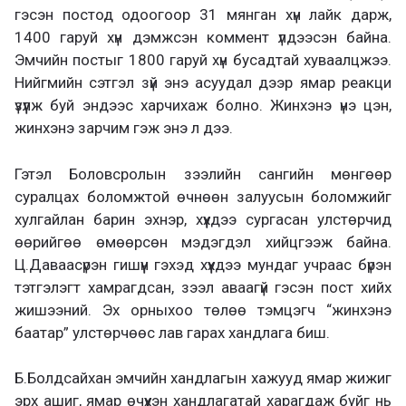
гэсэн постод одоогоор 31 мянган хүн лайк дарж,
1400 гаруй хүн дэмжсэн коммент үлдээсэн байна.
Эмчийн постыг 1800 гаруй хүн бусадтай хуваалцжээ.
Нийгмийн сэтгэл зүй энэ асуудал дээр ямар реакци
үзүүлж буй эндээс харчихаж болно. Жинхэнэ үнэ цэн,
жинхэнэ зарчим гэж энэ л дээ.
Гэтэл Боловсролын зээлийн сангийн мөнгөөр
суралцах боломжтой өчнөөн залуусын боломжийг
хулгайлан барин эхнэр, хүүхдээ сургасан улстөрчид
өөрийгөө өмөөрсөн мэдэгдэл хийцгээж байна.
Ц.Даваасүрэн гишүүн гэхэд хүүхдээ мундаг учраас бүрэн
тэтгэлэгт хамрагдсан, зээл аваагүй гэсэн пост хийх
жишээний. Эх орныхоо төлөө тэмцэгч “жинхэнэ
баатар” улстөрчөөс лав гарах хандлага биш.
Б.Болдсайхан эмчийн хандлагын хажууд ямар жижиг
эрх ашиг, ямар өчүүхэн хандлагатай харагдаж буйг нь