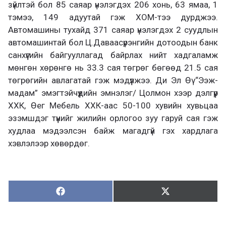
зүйлтэй бол 85 саяар үнэлэгдэх 206 хонь, 63 ямаа, 1
тэмээ, 149 адуутай гэж ХОМ-тээ дурджээ.
Автомашины тухайд 371 саяар үнэлэгдэх 2 суудлын
автомашинтай бол Ц.Даваасүрэнгийн дотоодын банк
санхүүгийн байгууллагад байрлах нийт хадгаламж
мөнгөн хөрөнгө нь 33.3 сая төгрөг бөгөөд 21.5 сая
төгрөгийн авлагатай гэж мэдүүлжээ. Ди Эл Өү “Ээж-
мадам” эмэгтэйчүүдийн эмнэлэг/ Цолмон хээр дэлгүүр
ХХК, Өег Мебель ХХК-аас 50-100 хувийн хувьцаа
эзэмшдэг түүнийг жилийн орлогоо зуу гаруй сая гэж
худлаа мэдээлсэн байж магадгүй гэх хардлага
хэвлэлээр хөвөрдөг.
Хуваалцах:
Түгээх:
Х
Т
у
в
г
а
э