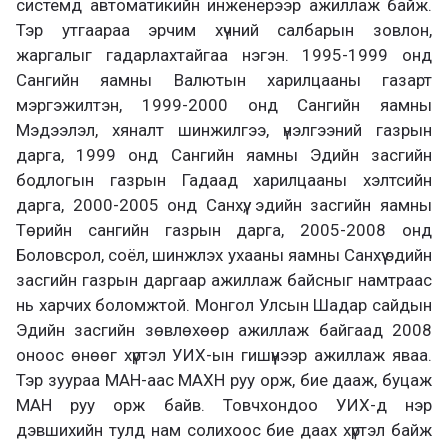
системд автоматикийн инженерээр ажиллаж байж.
Тэр утгаараа эрчим хүчний салбарын зовлон,
жаргалыг гадарлахтайгаа нэгэн. 1995-1999 онд
Сангийн яамны Валютын харилцааны газарт
мэргэжилтэн, 1999-2000 онд Сангийн яамны
Мэдээлэл, хяналт шинжилгээ, үнэлгээний газрын
дарга, 1999 онд Сангийн яамны Эдийн засгийн
бодлогын газрын Гадаад харилцааны хэлтсийн
дарга, 2000-2005 онд Санхүү, эдийн засгийн яамны
Төрийн сангийн газрын дарга, 2005-2008 онд
Боловсрол, соёл, шинжлэх ухааны яамны Санхүү эдийн
засгийн газрын даргаар ажиллаж байсныг намтраас
нь харчих боломжтой. Монгол Улсын Шадар сайдын
Эдийн засгийн зөвлөхөөр ажиллаж байгаад 2008
оноос өнөөг хүртэл УИХ-ын гишүүнээр ажиллаж яваа.
Тэр зуураа МАН-аас МАХН руу орж, бие дааж, буцаж
МАН руу орж байв. Товчхондоо УИХ-д нэр
дэвшихийн тулд нам солихоос бие даах хүртэл байж