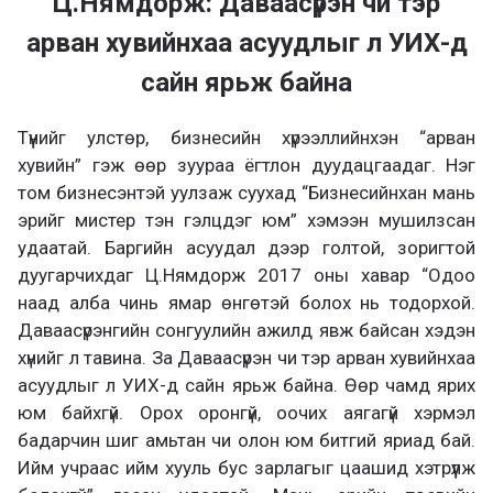
Ц.Нямдорж: Даваасүрэн чи тэр
арван хувийнхаа асуудлыг л УИХ-д
сайн ярьж байна
Түүнийг улстөр, бизнесийн хүрээллийнхэн “арван
хувийн” гэж өөр зуураа ёгтлон дуудацгаадаг. Нэг
том бизнесэнтэй уулзаж суухад “Бизнесийнхан мань
эрийг мистер тэн гэлцдэг юм” хэмээн мушилзсан
удаатай. Баргийн асуудал дээр голтой, зоригтой
дуугарчихдаг Ц.Нямдорж 2017 оны хавар “Одоо
наад алба чинь ямар өнгөтэй болох нь тодорхой.
Даваасүрэнгийн сонгуулийн ажилд явж байсан хэдэн
хүнийг л тавина. За Даваасүрэн чи тэр арван хувийнхаа
асуудлыг л УИХ-д сайн ярьж байна. Өөр чамд ярих
юм байхгүй. Орох оронгүй, оочих аягагүй хэрмэл
бадарчин шиг амьтан чи олон юм битгий яриад бай.
Ийм учраас ийм хууль бус зарлагыг цаашид хэтрүүлж