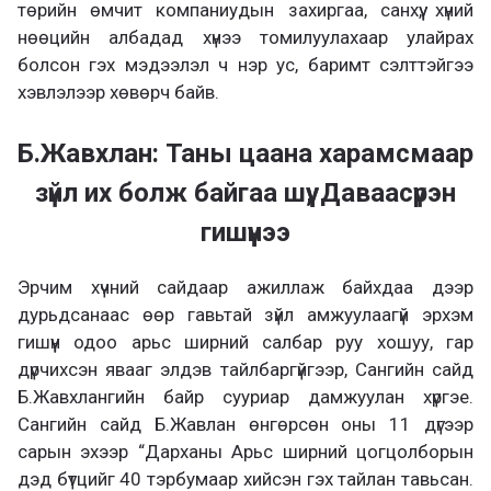
төрийн өмчит компаниудын захиргаа, санхүү, хүний
нөөцийн албадад хүнээ томилуулахаар улайрах
болсон гэх мэдээлэл ч нэр ус, баримт сэлттэйгээ
хэвлэлээр хөвөрч байв.
Б.Жавхлан: Таны цаана харамсмаар
зүйл их болж байгаа шүү, Даваасүрэн
гишүүнээ
Эрчим хүчний сайдаар ажиллаж байхдаа дээр
дурьдсанаас өөр гавьтай зүйл амжуулаагүй эрхэм
гишүүн одоо арьс ширний салбар руу хошуу, гар
дүрчихсэн явааг элдэв тайлбаргүйгээр, Сангийн сайд
Б.Жавхлангийн байр сууриар дамжуулан хүргэе.
Сангийн сайд Б.Жавлан өнгөрсөн оны 11 дүгээр
сарын эхээр “Дарханы Арьс ширний цогцолборын
дэд бүтцийг 40 тэрбумаар хийсэн гэх тайлан тавьсан.