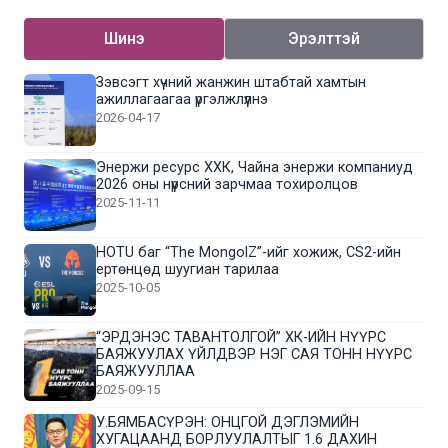
Шинэ
Эрэлттэй
Зэвсэгт хүчний жанжин штабтай хамтын
ажиллагаагаа үргэлжлүүлнэ
2026-04-17
Энержи ресурс ХХК, Чайна энержи компаниуд
2026 оны нүүрсний зарчмаа тохиролцов
2025-11-11
HOTU баг “The MongolZ”-ийг хожиж, CS2-ийн
ертөнцөд шуугиан тарилаа
2025-10-05
“ЭРДЭНЭС ТАВАНТОЛГОЙ” ХК-ИЙН НҮҮРС
БАЯЖУУЛАХ ҮЙЛДВЭР НЭГ САЯ ТОНН НҮҮРС
БАЯЖУУЛЛАА
2025-09-15
У.БЯМБАСҮРЭН: ОНЦГОЙ ДЭГЛЭМИЙН
ХУГАЦААНД БОРЛУУЛАЛТЫГ 1.6 ДАХИН