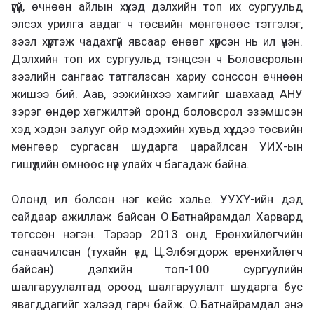
үгүй, өчнөөн айлын хүүхэд дэлхийн топ их сургуульд
элсэх урилга авдаг ч төсвийн мөнгөнөөс тэтгэлэг,
зээл хүртэж чадахгүй явсаар өнөөг хүрсэн нь ил үнэн.
Дэлхийн топ их сургуульд тэнцсэн ч Боловсролын
зээлийн сангаас татгалзсан хариу сонссон өчнөөн
жишээ бий. Аав, ээжийнхээ хамгийг шавхаад АНУ
зэрэг өндөр хөгжилтэй оронд боловсрол эзэмшсэн
хэд хэдэн залууг ойр мэдэхийн хувьд хүүхдээ төсвийн
мөнгөөр сургасан шударга царайлсан УИХ-ын
гишүүдийн өмнөөс нүүр улайх ч багадаж байна.
Олонд ил болсон нэг кейс хэлье. УУХҮ-ийн дэд
сайдаар ажиллаж байсан О.Батнайрамдал Харвард
төгссөн нэгэн. Тэрээр 2013 онд Ерөнхийлөгчийн
санаачилсан (тухайн үед Ц.Элбэгдорж ерөнхийлөгч
байсан) дэлхийн топ-100 сургуулийн
шалгаруулалтад ороод шалгаруулалт шударга бус
явагддагийг хэлээд гарч байж. О.Батнайрамдал энэ