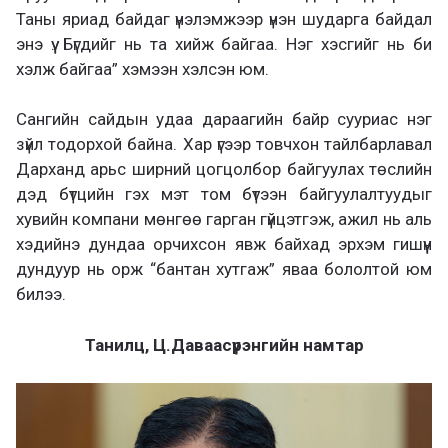
Таны яриад байдаг үнэлэмжээр үнэн шударга байдал
энэ үү. Бүгдийг нь та хийж байгаа. Нэг хэсгийг нь би
хэлж байгаа” хэмээн хэлсэн юм.
Сангийн сайдын удаа дараагийн байр сууриас нэг
зүйл тодорхой байна. Хар үгээр товчхон тайлбарлавал
Дарханд арьс ширний цогцолбор байгуулах төслийн
дэд бүтцийн гэх мэт том бүтээн байгуулалтуудыг
хувийн компани мөнгөө гарган гүйцэтгэж, ажил нь аль
хэдийнэ дундаа орчихсон явж байхад эрхэм гишүүн
дундуур нь орж “бантан хутгаж” яваа бололтой юм
билээ.
Танилц, Ц.Даваасүрэнгийн намтар