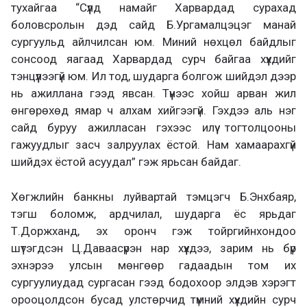
тухайгаа “Сүүлд намайг Харвардад сурахад
боловсролын дэд сайд Б.Ургамалцэцэг манай
сургуульд айлчилсан юм. Миний нөхцөл байдлыг
сонсоод яагаад Харвардад сурч байгаа хүүхдийг
тэнцүүлээгүй юм. Ил тод, шударга болгож шийдэл дээр
нь ажиллана гээд явсан. Түүнээс хойш арван жил
өнгөрөхөд ямар ч алхам хийгээгүй. Гэхдээ аль нэг
сайд буруу ажилласан гэхээс илүү тогтолцооны
гажуудлыг засч залруулах ёстой. Нам хамаарахгүй
шийдэх ёстой асуудал” гэж ярьсан байдаг.
Хөгжлийн банкны луйвартай тэмцэгч Б.Энхбаяр,
тэгш боломж, ардчилал, шударга ёс ярьдаг
Т.Доржханд, эх оронч гэж тойргийнхондоо
шүтэгдсэн Ц.Даваасүрэн нар хүүхдээ, зарим нь бүр
эхнэрээ улсын мөнгөөр гадаадын том их
сургуулиудад сургасан гээд бодохоор элдэв хэрэгт
орооцолдсон бусад улстөрчид түмний хүүхдийн сурч