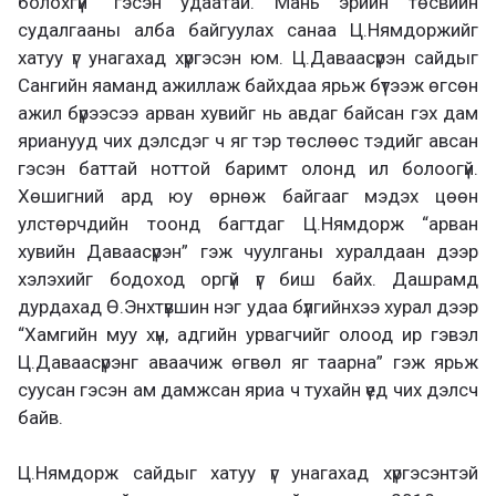
болохгүй” гэсэн удаатай. Мань эрийн төсвийн
судалгааны алба байгуулах санаа Ц.Нямдоржийг
хатуу үг унагахад хүргэсэн юм. Ц.Даваасүрэн сайдыг
Сангийн яаманд ажиллаж байхдаа ярьж бүтээж өгсөн
ажил бүрээсээ арван хувийг нь авдаг байсан гэх дам
ярианууд чих дэлсдэг ч яг тэр төслөөс тэдийг авсан
гэсэн баттай ноттой баримт олонд ил болоогүй.
Хөшигний ард юу өрнөж байгааг мэдэх цөөн
улстөрчдийн тоонд багтдаг Ц.Нямдорж “арван
хувийн Даваасүрэн” гэж чуулганы хуралдаан дээр
хэлэхийг бодоход оргүй үг биш байх. Дашрамд
дурдахад Ө.Энхтүвшин нэг удаа бүлгийнхээ хурал дээр
“Хамгийн муу хүн, адгийн урвагчийг олоод ир гэвэл
Ц.Даваасүрэнг аваачиж өгвөл яг таарна” гэж ярьж
суусан гэсэн ам дамжсан яриа ч тухайн үед чих дэлсч
байв.
Ц.Нямдорж сайдыг хатуу үг унагахад хүргэсэнтэй