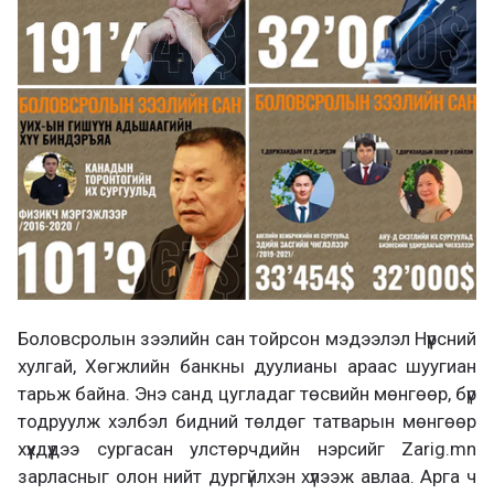
Боловсролын зээлийн сан тойрсон мэдээлэл Нүүрсний
хулгай, Хөгжлийн банкны дуулианы араас шуугиан
тарьж байна. Энэ санд цугладаг төсвийн мөнгөөр, бүр
тодруулж хэлбэл бидний төлдөг татварын мөнгөөр
хүүхдүүдээ сургасан улстөрчдийн нэрсийг Zarig.mn
зарласныг олон нийт дургүйлхэн хүлээж авлаа. Арга ч