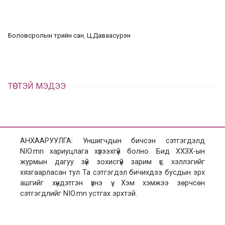
а
э
л
х
ц
а
Боловсролын төрийн сан
, 
Ц.Даваасүрэн
х
ТӨСТЭЙ МЭДЭЭ
АНХААРУУЛГА: Уншигчдын бичсэн сэтгэгдэлд
NIO.mn хариуцлага хүлээхгүй болно. Бид ХХЗХ-ын
журмын дагуу зүй зохисгүй зарим үг, хэллэгийг
хязгаарласан тул Та сэтгэгдэл бичихдээ бусдын эрх
ашгийг хүндэтгэн үзнэ үү. Хэм хэмжээ зөрчсөн
сэтгэгдлийг NIO.mn устгах эрхтэй.