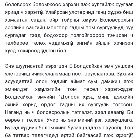
боловсрох боломжоос хэрхэн яаж хулгайлж суугааг
яриад ч хэрэггүй. Улайрсан улстөрчид ганц хүүхдээ биш
хамаатан садан, ойр тойрны хүмүүсээ Боловсролын
зээлийн сангийн мөнгөөр гадны том сургуулиуд руу
сургадаг гээд бодохоор толгойгоороо тэнцсэн ч
төлбөрөө төлөх чадамжгүй энгийн айлын хэчнээн
хүүхэд хохироод үлдсэн бол.
Энэ шуугиантай зэрэгцэн Б.Болдсайхан эмч уншсан
улстөрчид ичиж улалзмаар пост оруулаатхав. Зүрхний
асуудалтай олон хүүхдийг аймаг сум дамжин явж
эмчилдэг хүмүүнлэгийн том төсөл хэрэгжүүлдэг
Болдсайхан эмчийн “Долоон хүүхэд минь дэлхийн
эхний хорьд ордог гадны их сургууль төгссөн.
Нэгэнд нь ч боловсролын тэтгэлэг, зээл аваагүй. Би
өөрөө л төлсөн. Учир нь энэ миний үүрэг, хариуцлага.
Бусад хүүхдийн боломжийг булаацалдахыг хүсээгүй. Төр
ба татвар төлөгчдөд өртэй байгаасай гэж хүсээгүй”