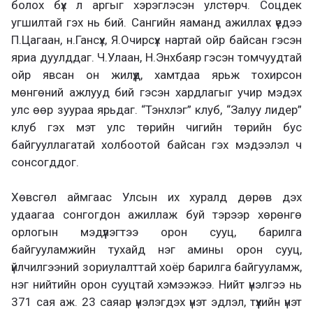
болох бүх л аргыг хэрэглэсэн улстөрч. Соцдек
угшилтай гэх нь бий. Сангийн яаманд ажиллах үедээ
П.Цагаан, н.Гансүх, Я.Очирсүх нартай ойр байсан гэсэн
яриа дуулддаг. Ч.Улаан, Н.Энхбаяр гэсэн томчуудтай
ойр явсан он жилүүд, хамтдаа ярьж тохирсон
мөнгөний ажлууд бий гэсэн хардлагыг учир мэдэх
улс өөр зуураа ярьдаг. “Тэнхлэг” клуб, “Залуу лидер”
клуб гэх мэт улс төрийн чигийн төрийн бус
байгууллагатай холбоотой байсан гэх мэдээлэл ч
сонсогддог.
Хөвсгөл аймгаас Улсын их хуралд дөрөв дэх
удаагаа сонгогдон ажиллаж буй тэрээр хөрөнгө
орлогын мэдүүлэгтээ орон сууц, барилга
байгууламжийн тухайд нэг амины орон сууц,
үйлчилгээний зориулалттай хоёр барилга байгууламж,
нэг нийтийн орон сууцтай хэмээжээ. Нийт үнэлгээ нь
371 сая аж. 23 саяар үнэлэгдэх үнэт эдлэл, түүхийн үнэт