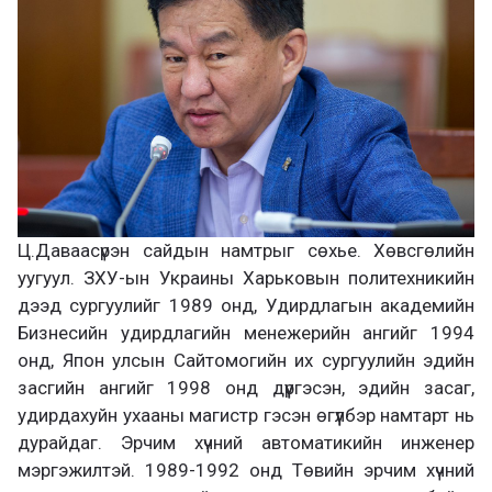
Ц.Даваасүрэн сайдын намтрыг сөхье. Хөвсгөлийн
уугуул. ЗХУ-ын Украины Харьковын политехникийн
дээд сургуулийг 1989 онд, Удирдлагын академийн
Бизнесийн удирдлагийн менежерийн ангийг 1994
онд, Япон улсын Сайтомогийн их сургуулийн эдийн
засгийн ангийг 1998 онд дүүргэсэн, эдийн засаг,
удирдахуйн ухааны магистр гэсэн өгүүлбэр намтарт нь
дурайдаг. Эрчим хүчний автоматикийн инженер
мэргэжилтэй. 1989-1992 онд Төвийн эрчим хүчний