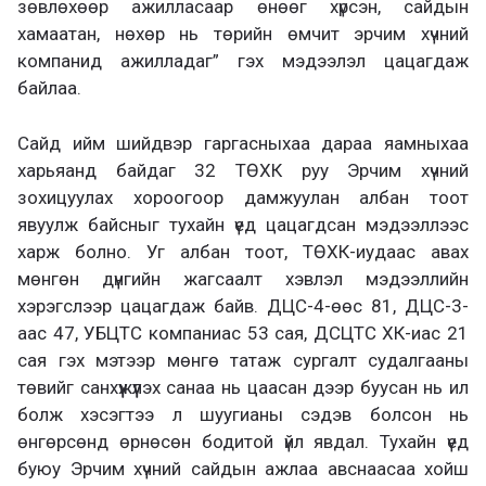
зөвлөхөөр ажилласаар өнөөг хүрсэн, сайдын
хамаатан, нөхөр нь төрийн өмчит эрчим хүчний
компанид ажилладаг” гэх мэдээлэл цацагдаж
байлаа.
Сайд ийм шийдвэр гаргасныхаа дараа яамныхаа
харьяанд байдаг 32 ТӨХК руу Эрчим хүчний
зохицуулах хороогоор дамжуулан албан тоот
явуулж байсныг тухайн үед цацагдсан мэдээллээс
харж болно. Уг албан тоот, ТӨХК-иудаас авах
мөнгөн дүнгийн жагсаалт хэвлэл мэдээллийн
хэрэгслээр цацагдаж байв. ДЦС-4-өөс 81, ДЦС-3-
аас 47, УБЦТС компаниас 53 сая, ДСЦТС ХК-иас 21
сая гэх мэтээр мөнгө татаж сургалт судалгааны
төвийг санхүүжүүлэх санаа нь цаасан дээр буусан нь ил
болж хэсэгтээ л шуугианы сэдэв болсон нь
өнгөрсөнд өрнөсөн бодитой үйл явдал. Тухайн үед
буюу Эрчим хүчний сайдын ажлаа авснаасаа хойш