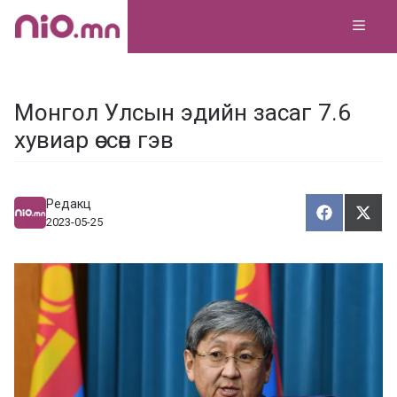
Skip
MEN
to
content
Монгол Улсын эдийн засаг 7.6
хувиар өссөн гэв
Редакц
Хуваалца
Түгэ
Х
Т
2023-05-25
у
в
г
а
э
а
э
л
х
ц
а
х