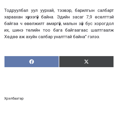
Тодруулбал уул уурхай, тээвэр, барилгын салбарт
хараахан хүрээгүй байна. Эдийн засаг 7,9 өсөлттэй
байгаа ч өвөлжилт амаргүй, малын зүй бус хорогдол
их, шинэ төлийн тоо бага байгаагаас шалтгаалж
Хөдөө аж ахуйн салбар уналттай байна” гэлээ.
Хуваалцах:
Түгээх:
Х
Т
у
в
г
а
э
а
э
л
х
ц
а
Хүрэлбаатар
х