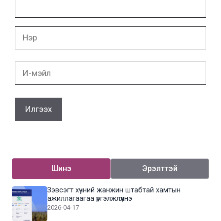
Нэр
И-
мэйл
Шинэ
Эрэлттэй
Зэвсэгт хүчний жанжин штабтай хамтын
ажиллагаагаа үргэлжлүүлнэ
2026-04-17