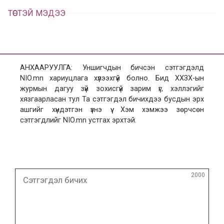
ТӨСТЭЙ МЭДЭЭ
АНХААРУУЛГА: Уншигчдын бичсэн сэтгэгдэлд
NIO.mn хариуцлага хүлээхгүй болно. Бид ХХЗХ-ын
журмын дагуу зүй зохисгүй зарим үг, хэллэгийг
хязгаарласан тул Та сэтгэгдэл бичихдээ бусдын эрх
ашгийг хүндэтгэн үзнэ үү. Хэм хэмжээ зөрчсөн
сэтгэгдлийг NIO.mn устгах эрхтэй.
Сэтгэгдэл
2000
бичих