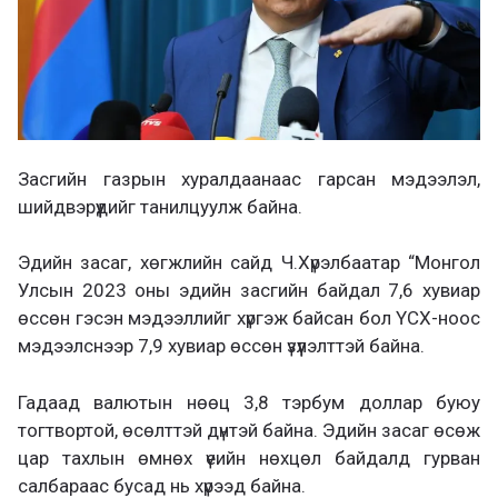
Засгийн газрын хуралдаанаас гарсан мэдээлэл,
шийдвэрүүдийг танилцуулж байна.
Эдийн засаг, хөгжлийн сайд Ч.Хүрэлбаатар “Монгол
Улсын 2023 оны эдийн засгийн байдал 7,6 хувиар
өссөн гэсэн мэдээллийг хүргэж байсан бол ҮСХ-ноос
мэдээлснээр 7,9 хувиар өссөн үзүүлэлттэй байна.
Гадаад валютын нөөц 3,8 тэрбум доллар буюу
тогтвортой, өсөлттэй дүнтэй байна. Эдийн засаг өсөж
цар тахлын өмнөх үеийн нөхцөл байдалд гурван
салбараас бусад нь хүрээд байна.