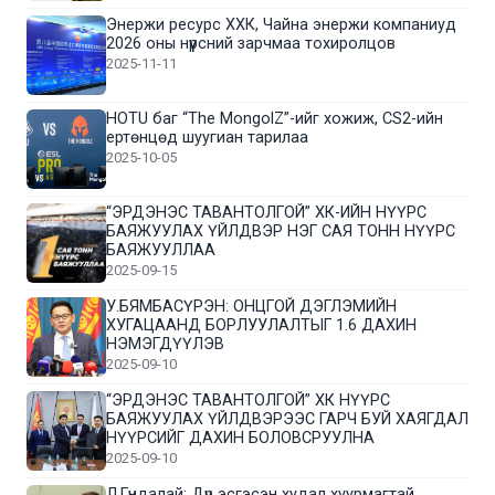
Энержи ресурс ХХК, Чайна энержи компаниуд
2026 оны нүүрсний зарчмаа тохиролцов
2025-11-11
HOTU баг “The MongolZ”-ийг хожиж, CS2-ийн
ертөнцөд шуугиан тарилаа
2025-10-05
“ЭРДЭНЭС ТАВАНТОЛГОЙ” ХК-ИЙН НҮҮРС
БАЯЖУУЛАХ ҮЙЛДВЭР НЭГ САЯ ТОНН НҮҮРС
БАЯЖУУЛЛАА
2025-09-15
У.БЯМБАСҮРЭН: ОНЦГОЙ ДЭГЛЭМИЙН
ХУГАЦААНД БОРЛУУЛАЛТЫГ 1.6 ДАХИН
НЭМЭГДҮҮЛЭВ
2025-09-10
“ЭРДЭНЭС ТАВАНТОЛГОЙ” ХК НҮҮРС
БАЯЖУУЛАХ ҮЙЛДВЭРЭЭС ГАРЧ БУЙ ХАЯГДАЛ
НҮҮРСИЙГ ДАХИН БОЛОВСРУУЛНА
2025-09-10
Л.Гүндалай: Дүр эсгэсэн худал хуурмагтай