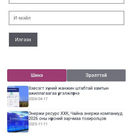
И-
мэйл
Шинэ
Эрэлттэй
Зэвсэгт хүчний жанжин штабтай хамтын
ажиллагаагаа үргэлжлүүлнэ
2026-04-17
Энержи ресурс ХХК, Чайна энержи компаниуд
2026 оны нүүрсний зарчмаа тохиролцов
2025-11-11