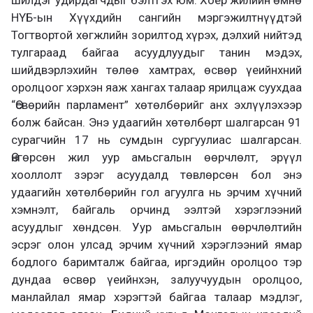
шилдэг удирдагчдыг бэлтгэх юм. Хоёр жилийн өмнө
НҮБ-ын Хүүхдийн сангийн мэргэжилтнүүдтэй
Тогтвортой хөгжлийн зорилтод хүрэх, дэлхий нийтэд
тулгараад байгаа асуудлуудыг танин мэдэх,
шийдвэрлэхийн төлөө хамтрах, өсвөр үеийнхний
оролцоог хэрхэн яаж хангах талаар ярилцаж суухдаа
“Өсвөрийн парламент” хөтөлбөрийг анх эхлүүлэхээр
болж байсан. Энэ удаагийн хөтөлбөрт шалгарсан 91
сурагчийн 17 нь сумдын сургуулиас шалгарсан.
Өнгөрсөн жил уур амьсгалын өөрчлөлт, эрүүл
хооллолт зэрэг асуудалд төвлөрсөн бол энэ
удаагийн хөтөлбөрийн гол агуулга нь эрчим хүчний
хэмнэлт, байгаль орчинд ээлтэй хэрэглээний
асуудлыг хөндсөн. Уур амьсгалын өөрчлөлтийн
эсрэг олон улсад эрчим хүчний хэрэглээний ямар
бодлого баримталж байгаа, иргэдийн оролцоо тэр
дундаа өсвөр үеийнхэн, залуучуудын оролцоо,
манлайлал ямар хэрэгтэй байгаа талаар мэдлэг,