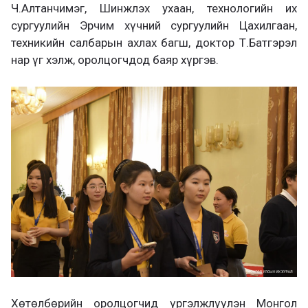
Ч.Алтанчимэг, Шинжлэх ухаан, технологийн их
сургуулийн Эрчим хүчний сургуулийн Цахилгаан,
техникийн салбарын ахлах багш, доктор Т.Батгэрэл
нар үг хэлж, оролцогчдод баяр хүргэв.
Хөтөлбөрийн оролцогчид үргэлжлүүлэн Монгол