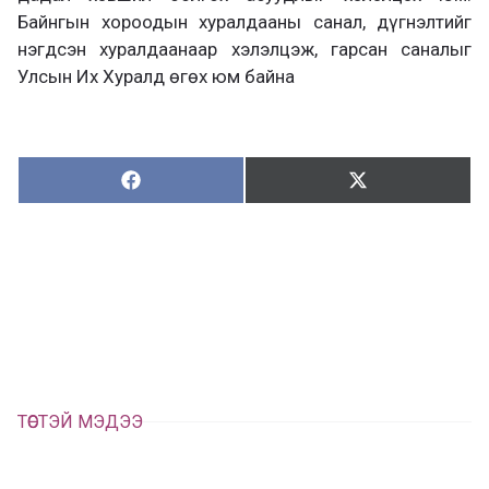
Байнгын хороодын хуралдааны санал, дүгнэлтийг
нэгдсэн хуралдаанаар хэлэлцэж, гарсан саналыг
Улсын Их Хуралд өгөх юм байна
Хуваалцах:
Түгээх:
Х
Т
у
ү
в
г
а
э
а
э
л
х
ц
а
х
ТӨСТЭЙ МЭДЭЭ