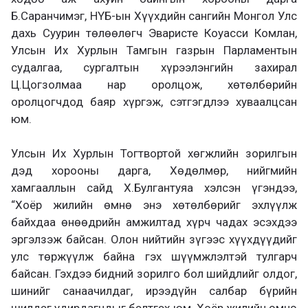
Б.Саранчимэг, НҮБ-ын Хүүхдийн сангийн Монгол Улс
дахь Суурин төлөөлөгч Эваристе Коуасси Комлан,
Улсын Их Хурлын Тамгын газрын Парламентын
судалгаа, сургалтын хүрээлэнгийн захирал
Ц.Цогзолмаа нар оролцож, хөтөлбөрийн
оролцогчдод баяр хүргэж, сэтгэгдлээ хуваалцсан
юм.
Улсын Их Хурлын Тогтвортой хөгжлийн зорилгын
дэд хорооны дарга, Хөдөлмөр, нийгмийн
хамгааллын сайд Х.Булгантуяа хэлсэн үгэндээ,
“Хоёр жилийн өмнө энэ хөтөлбөрийг эхлүүлж
байхдаа өнөөдрийн амжилтад хүрч чадах эсэхдээ
эргэлзэж байсан. Олон нийтийн зүгээс хүүхдүүдийг
улс төржүүлж байна гэх шүүмжлэлтэй тулгарч
байсан. Гэхдээ бидний зорилго бол шийдлийг олдог,
шинийг санаачилдаг, ирээдүйн салбар бүрийн