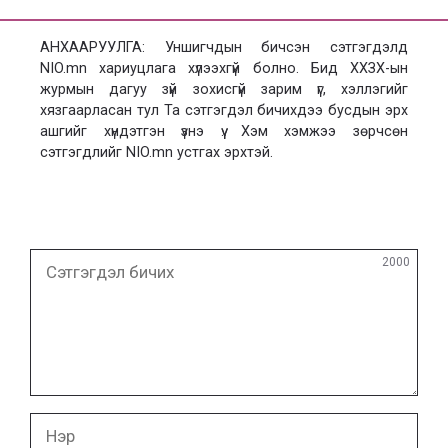
АНХААРУУЛГА: Уншигчдын бичсэн сэтгэгдэлд
NIO.mn хариуцлага хүлээхгүй болно. Бид ХХЗХ-ын
журмын дагуу зүй зохисгүй зарим үг, хэллэгийг
хязгаарласан тул Та сэтгэгдэл бичихдээ бусдын эрх
ашгийг хүндэтгэн үзнэ үү. Хэм хэмжээ зөрчсөн
сэтгэгдлийг NIO.mn устгах эрхтэй.
Сэтгэгдэл
2000
бичих
Нэр