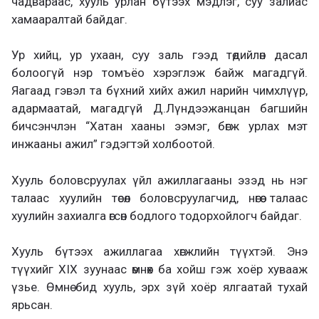
чадвараас, хууль урлан бүтээх мэдлэг, суу залиас
хамааралтай байдаг.
Ур хийц, ур ухаан, суу заль гээд төдийлөн дасал
болоогүй нэр томъёо хэрэглэж байж магадгүй.
Яагаад гэвэл та бүхний хийх ажил нарийн чимхлүүр,
адармаатай, магадгүй Д.Лүндээжанцан багшийн
бичсэнчлэн “Хатан хааны ээмэг, бөгж урлах мэт
инжааны ажил” гэдэгтэй холбоотой.
Хууль боловсруулах үйл ажиллагааны эзэд нь нэг
талаас хуулийн төсөл боловсруулагчид, нөгөө талаас
хуулийн захиалга өгсөн бодлого тодорхойлогч байдаг.
Хууль бүтээх ажиллагаа хөгжлийн түүхтэй. Энэ
түүхийг XIX зуунаас өмнөх ба хойш гэж хоёр хувааж
үзье. Өмнө бид хууль, эрх зүй хоёр ялгаатай тухай
ярьсан.