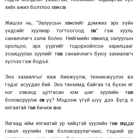
хийх ажил болтлоо хөгжсөн.
Жишээ нь, “Залуусын хөгжлийг дэмжих эрх зүйн
үндсийг хуулиар тогтоогоод өгөөч” гэж хууль
санаачлагч хэлж болно. Нийгмийн хөгжилд залуусын
оролцоо, эрх үүргийг тодорхойлсон харилцааг
зохицуулах хуулийг төсөл санаачлагч буюу захиалагч
хүсчээ гэж бодъё.
Энэ захиалгыг яаж биежүүлж, техникжүүлэх вэ
гэдэг асуудал бий. Энэ танхимд байгаа та бүхэн яг
нэг хэвэнд цутгасан юм шиг хуулийн төсөл
боловсруулж өгөх үү? Мэдээж үгүй шүү дээ. Бүгд л
ялгаатай төсөл бичиж өгнө.
Яагаад ийм ялгаатай ур хийцтэй хуулийн төсөл өгөгддөг
гэвэл хуулийн төсөл боловсруулагчаас, тэдний ур