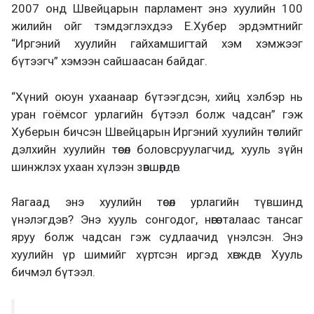
2007 онд Швейцарын парламент энэ хуулийн 100
жилийн ойг тэмдэглэхдээ Е.Хубер эрдэмтнийг
“Иргэний хуулийн гайхамшигтай хэм хэмжээг
бүтээгч” хэмээн сайшаасан байдаг.
“Хүний оюун ухаанаар бүтээгдсэн, хийц хэлбэр нь
уран гоёмсог урлагийн бүтээл болж чадсан” гэж
Хуберын бичсэн Швейцарын Иргэний хуулийн төслийг
дэлхийн хуулийн төсөл боловсруулагчид, хууль зүйн
шинжлэх ухаан хүлээн зөвшөөрдөг.
Яагаад энэ хуулийн төсөл урлагийн түвшинд
үнэлэгдэв? Энэ хууль сонгодог, нөгөө талаас тансаг
яруу болж чадсан гэж судлаачид үнэлсэн. Энэ
хуулийн үр шимийг хүртсэн иргэд хөгждөг. Хууль
бичмэл бүтээл.