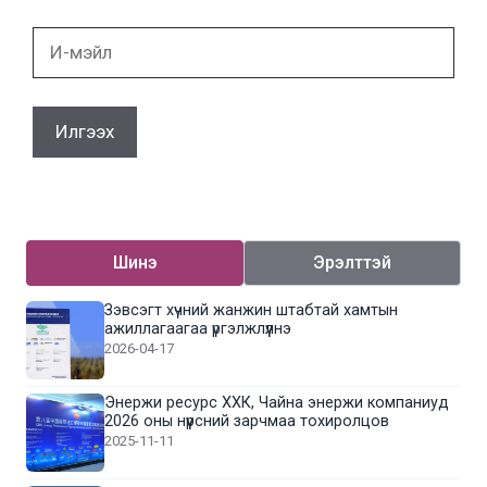
И-
мэйл
Шинэ
Эрэлттэй
Зэвсэгт хүчний жанжин штабтай хамтын
ажиллагаагаа үргэлжлүүлнэ
2026-04-17
Энержи ресурс ХХК, Чайна энержи компаниуд
2026 оны нүүрсний зарчмаа тохиролцов
2025-11-11