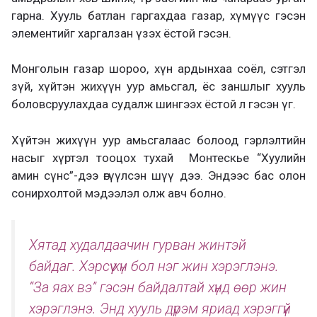
гарна. Хууль батлан гаргахдаа газар, хүмүүс гэсэн
элементийг харгалзан үзэх ёстой гэсэн.
Монголын газар шороо, хүн ардынхаа соёл, сэтгэл
зүй, хүйтэн жихүүн уур амьсгал, ёс заншлыг хууль
боловсруулахдаа судалж шингээх ёстой л гэсэн үг.
Хүйтэн жихүүн уур амьсгалаас болоод гэрлэлтийн
насыг хүртэл тооцох тухай Монтескье “Хуулийн
амин сүнс”-дээ өгүүлсэн шүү дээ. Эндээс бас олон
сонирхолтой мэдээлэл олж авч болно.
Хятад худалдаачин гурван жинтэй
байдаг. Хэрсүү хүн бол нэг жин хэрэглэнэ.
“За яах вэ” гэсэн байдалтай хүнд өөр жин
хэрэглэнэ. Энд хууль дүрэм яриад хэрэггүй