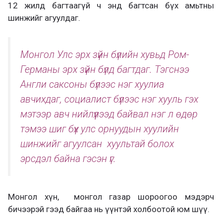
12 жилд багтаагүй ч энд багтсан бүх амьтны
шинжийг агуулдаг.
Монгол Улс эрх зүйн бүлийн хувьд Ром-
Германы эрх зүйн бүлд багтдаг. Тэгснээ
Англи саксоны бүлээс нэг хуулиа
авчихдаг, социалист бүлээс нэг хууль гэх
мэтээр авч нийлүүлээд байвал нэг л өдөр
тэмээ шиг бүх улс орнуудын хуулийн
шинжийг агуулсан хуультай болох
эрсдэл байна гэсэн үг.
Монгол хүн, монгол газар шороогоо мэдэрч
бичээрэй гээд байгаа нь үүнтэй холбоотой юм шүү.