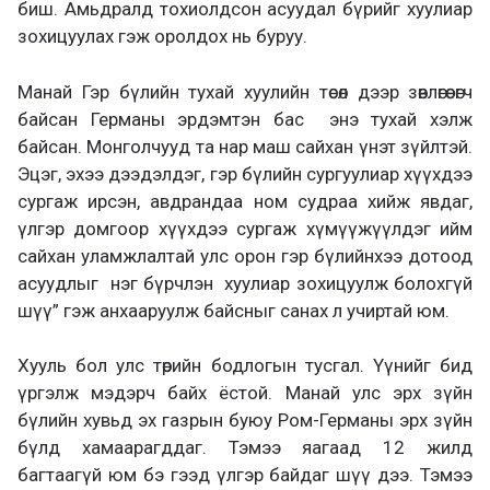
биш. Амьдралд тохиолдсон асуудал бүрийг хуулиар
зохицуулах гэж оролдох нь буруу.
Манай Гэр бүлийн тухай хуулийн төсөл дээр зөвлөгөө өгч
байсан Германы эрдэмтэн бас энэ тухай хэлж
байсан. Монголчууд та нар маш сайхан үнэт зүйлтэй.
Эцэг, эхээ дээдэлдэг, гэр бүлийн сургуулиар хүүхдээ
сургаж ирсэн, авдрандаа ном судраа хийж явдаг,
үлгэр домгоор хүүхдээ сургаж хүмүүжүүлдэг ийм
сайхан уламжлалтай улс орон гэр бүлийнхээ дотоод
асуудлыг нэг бүрчлэн хуулиар зохицуулж болохгүй
шүү” гэж анхааруулж байсныг санах л учиртай юм.
Хууль бол улс төрийн бодлогын тусгал. Үүнийг бид
үргэлж мэдэрч байх ёстой. Манай улс эрх зүйн
бүлийн хувьд эх газрын буюу Ром-Германы эрх зүйн
бүлд хамаарагддаг. Тэмээ яагаад 12 жилд
багтаагүй юм бэ гээд үлгэр байдаг шүү дээ. Тэмээ