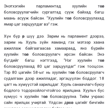
Энэтхэгийн парламентад хуулийн төсөл
боловсруулагчийн сургалтад сууж байхад багш
маань асууж байсан. “Хуулийн төсөл боловсруулахад
ямар цаг зарцуулдаг вэ” гэж.
Хүн бүр өөр шүү дээ. Зарим нь парламент дээрээ,
зарим нь Хууль зүйн яаманд гэх мэтээр хаана
ажиллаж байгаагаасаа хамаараад, янз бүрийн
хуулийн төсөл боловсруулагч ирсэн байсан. Энэ
бүгдийг багш нэгтгээд, “Нэг хуулийн төсөл
боловсруулахад 80 цаг зарцуулдаг” гэж тооцсон.
Тэр 80 цагийн 58-ыг нь хуулийн төсөл боловсруулагч
судалгаан дээр ажилладаг, эргэцүүлэн боддог. 18
цагт нь хүмүүстэй харилцдаг. Хууль санаачлагч буюу
бодлого тодорхойлогчтойгоо ярилцана. Хуульч бус
хүмүүс ч хуулийн төсөл боловсруулна. Тийм учраас
сайн ярилцах учиртай. Үлдсэн дөрвөн цагийг бичгийн