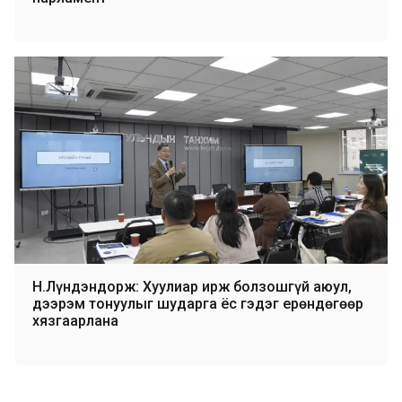
Н.Лүндэндорж: Хуулиар ирж болзошгүй аюул,
дээрэм тонуулыг шударга ёс гэдэг ерөндөгөөр
хязгаарлана