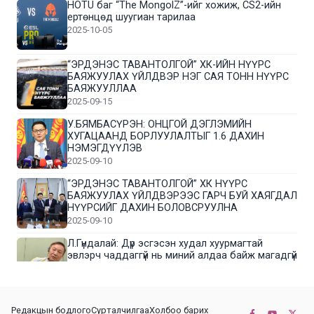
HOTU баг “The MongolZ”-ийг хожиж, CS2-ийн
ертөнцөд шуугиан тарилаа
2025-10-05
“ЭРДЭНЭС ТАВАНТОЛГОЙ” ХК-ИЙН НҮҮРС
БАЯЖУУЛАХ ҮЙЛДВЭР НЭГ САЯ ТОНН НҮҮРС
БАЯЖУУЛЛАА
2025-09-15
У.БЯМБАСҮРЭН: ОНЦГОЙ ДЭГЛЭМИЙН
ХУГАЦААНД БОРЛУУЛАЛТЫГ 1.6 ДАХИН
НЭМЭГДҮҮЛЭВ
2025-09-10
“ЭРДЭНЭС ТАВАНТОЛГОЙ” ХК НҮҮРС
БАЯЖУУЛАХ ҮЙЛДВЭРЭЭС ГАРЧ БУЙ ХАЯГДАЛ
НҮҮРСИЙГ ДАХИН БОЛОВСРУУЛНА
2025-09-10
Л.Гүндалай: Дүр эсгэсэн худал хуурмагтай
эвлэрч чаддаггүй нь миний алдаа байж магадгүй
2025-09-05
ЦОГТЦЭЦИЙ СУМЫН ЦАГААН-ОВОО, СИЙРСТ
Редакцын бодлого
Сурталчилгаа
Холбоо барих