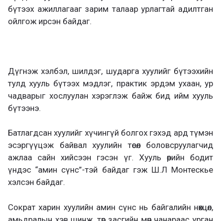
бүтээх ажиллагааг зарим талаар урлагтай адилтган
ойлгож ирсэн байдаг.
Дүгнэж хэлбэл, шилдэг, шударга хуулийг бүтээхийн
тулд хууль бүтээх мэдлэг, практик эрдэм ухаан, ур
чадварыг хослуулан хэрэглэж байж бид ийм хууль
бүтээнэ.
Батлагдсан хуулийг хүчингүй болгох гэхэд ард түмэн
эсэргүүцэж байвал хуулийн төсөл боловсруулагчид
ажлаа сайн хийсээн гэсэн үг. Хууль өөрийн бодит
үндэс “амин сүнс”-тэй байдаг гэж Ш.Л Монтескье
хэлсэн байдаг.
Сократ харин хуулийн амин сүнс нь байгалийн нөхцөл,
амьдралын хэв шинж, төр засгийн мөн чанараас урган