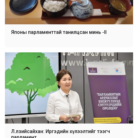
Японы парламенттай танилцсан минь -II
Л.Өлзийсайхан: Иргэдийн хүлээлтийг тээгч
парламент