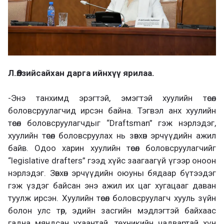
Л.Өлзийсайхан дарга ийнхүү ярилаа.
-Энэ танхимд эрэгтэй, эмэгтэй хуулийн төсөл
боловсруулагчид ирсэн байна. Тэгвэл анх хуулийн
төсөл боловсруулагчдыг “Draftsman” гэж нэрлэдэг,
хуулийн төсөл боловсруулах нь зөвхөн эрчүүдийн ажил
байв. Одоо харин хуулийн төсөл боловсруулагчийг
“legislative drafters” гээд хүйс заагаагүй үгээр оноон
нэрлэдэг. Зөвхөн эрчүүдийн оюуны бядаар бүтээдэг
гэж үздэг байсан энэ ажил их цаг хугацааг даван
туулж ирсэн. Хуулийн төсөл боловсруулагч хууль зүйн
болон улс төр, эдийн засгийн мэдлэгтэй байхаас
гадна мяндсан ухаантай, техникийн чадвартай хүн