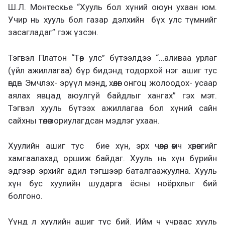
Ш.Л. Монтескье “Хууль бол хүний оюун ухаан юм.
Учир нь хууль бол газар дэлхийн бүх улс түмнийг
засагладаг” гэж үзсэн.
Тэгвэл Платон “Төр улс” бүтээлдээ “…аливаа урлаг
(үйл ажиллагаа) бүр бидэнд тодорхой нэг ашиг тус
өгдөг. Эмчлэх- эрүүл мэнд, хөлөг онгоц жолоодох- усаар
аялах явцад аюулгүй байдлыг хангах” гэх мэт.
Тэгвэл хууль бүтээх ажиллагаа бол хүний сайн
сайхны төлөө зориулагдсан мэдлэг ухаан.
Хуулийн ашиг тус бие хүн, эрх чөлөө, өмч хөрөнгийг
хамгаалахад оршиж байдаг. Хууль нь хүн бүрийн
эдгээр эрхийг адил тэгшээр баталгаажуулна. Хууль
хүн бус хуулийн шударга ёсны ноёрхлыг бий
болгоно.
Үүнд л хуулийн ашиг тус бий. Ийм ч учраас хууль