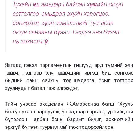
Тухайн үед амьдарч байсан хүмүүсийн оюун
сэтгэлгээ, амьдрал ахуйн хэрэгцээ,
сонирхол, хүсэл эрмэлзлийг тусгасан
оюун санааны бүтээл. Гэхдээ энэ бүтээл
нь зохиогчгүй.
Яагаад гэвэл парламентын гишүүд ард түмний элч
төлөөлөгч. Тэдгээр элч төлөөлөгчдийг иргэд бид сонгож,
бидний сайн сайхны төлөө, шударга ёсыг тогтоох
хуулиудыг батал гэж илгээдэг.
Тийм учраас академич Ж.Амарсанаа багш “Хууль
бол ур ухаан зарцуулж, ур чадвар гаргаж, ур хийцтэй
бүтээсэн албан ёсны баримт бичиг, зохиогчийн
эрхгүй бүтээл туурвил мөн” гэж тодорхойлсон.