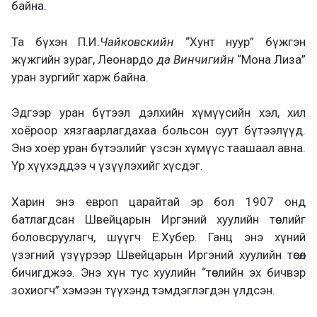
байна.
Та бүхэн П.И.
Чайковскийн
“Хунт нуур” бүжгэн
жүжгийн зураг, Леонардо
да Винчигийн
“Мона Лиза”
уран зургийг харж байна.
Эдгээр уран бүтээл дэлхийн хүмүүсийн хэл, хил
хоёроор хязгаарлагдахаа больсон суут бүтээлүүд.
Энэ хоёр уран бүтээлийг үзсэн хүмүүс таашаал авна.
Үр хүүхэддээ ч үзүүлэхийг хүсдэг.
Харин энэ европ царайтай эр бол 1907 онд
батлагдсан Швейцарын Иргэний хуулийн төслийг
боловсруулагч, шүүгч Е.Хубер. Ганц энэ хүний
үзэгний үзүүрээр Швейцарын Иргэний хуулийн төсөл
бичигджээ. Энэ хүн тус хуулийн “төслийн эх бичвэр
зохиогч” хэмээн түүхэнд тэмдэглэгдэн үлдсэн.