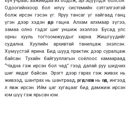
хүн учраас аажимдаа их бодож, эргэцүүлдэг болсон.
Одоогийнхоор бол илүү системийн сэтгэлгээтэй
болж ирсэн гэсэн үг. Яруу тансаг үг хайгаад ганц
үгэн дээр хэдэн өдөр гацна. Алхам алхмаар зүгээ,
замаа олно гэдэг шиг уншиж эхэллээ. Бусад улс
орны хууль тогтоомжуудыг харна. Жишгүүдийг
судална. Хуулийн архивтай танилцаж эхэлсэн.
Хүмүүстэй ярина. Бид шууд практик дээр суралцаж
байсан. Тухайн байгууллагын соёлоос хамаараад
“Чадна гэж ирсэн бол чад” гээд далай руу шидчих
шиг явдаг байсан. Эрэгт дээр гарах гэж живэх нь
живээд, шантрах нь шантраад, өргөдлөө өгөх нь өгөөд, ингээд
л явж ирсэн. Ийм цаг хугацааг бид дамжиж ирсэн
юм шүү гэж ярьсан юм.