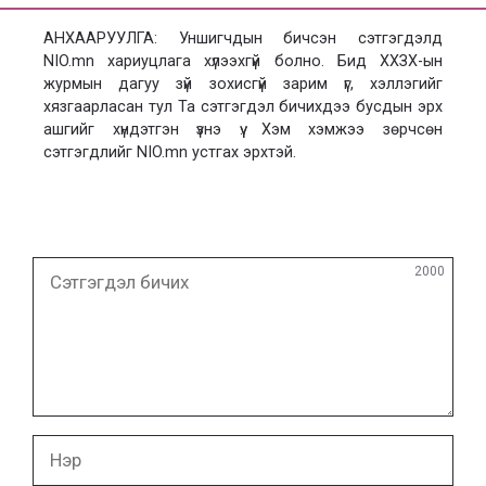
АНХААРУУЛГА: Уншигчдын бичсэн сэтгэгдэлд
NIO.mn хариуцлага хүлээхгүй болно. Бид ХХЗХ-ын
журмын дагуу зүй зохисгүй зарим үг, хэллэгийг
хязгаарласан тул Та сэтгэгдэл бичихдээ бусдын эрх
ашгийг хүндэтгэн үзнэ үү. Хэм хэмжээ зөрчсөн
сэтгэгдлийг NIO.mn устгах эрхтэй.
Сэтгэгдэл
2000
бичих
Нэр