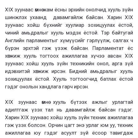
XIX зуунаас өмнө жам ёсны эрхийн онолчид хууль зүйн
шинжлэх ухаанд давамгайлж байсан. Харин XIX
зуунаас хойш бүхнийг хуулиар зохицуулах ёстой,
чиний амьдралыг хууль мэдэх ёстой. Тэр байтугай
Английн парламентыг хүмүүсийг гэрлүүлж, салгах ч
бүрэн эрхтэй гэж үзэж байсан. Парламентат ёс
хөгжиж хууль тогтоох ажиллагаа хүчээ авсан XIX
зуунаас хойш хууль зүйн техникийн онол, арга зүй
идэвхитэй хөгжиж ирсэн. Бидний амьдралыг хууль
зохицуулах ёстой. Хууль тогтоогчид батлах ёстой
гэдэг онолын хандлага гарч ирсэн.
XIX зуунаас өмнө хууль бүтээх ажлыг урлагтай
адилтгаж үзэх тал нь давамгайлж байсан гэдэг.
Харин XIX зуунаас хойш хууль зүйн техник ажиллагаа
гэж үзэх болсон. Орчин цагт энэ урлаг юм уу, техник
ажиллагаа юу гэдэг асуулт зүй ёсоор тавигдаж