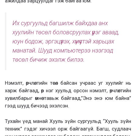
ажилдаа зарцуулдаг гэж байгаа юм.
Их сургуульд багшилж байхдаа анх
хуулийн төсөл боловсруулах үүрэг аваад,
юун бодож, эргэцүүлэх, хүмүүстэй харьцах
манатай. Шууд компьютерээ нээгээд
төсөл бичиж эхэлж билээ.
Нэмэлт, өөрчлөлтийн төсөл байсан учраас уг хуулийг нь
харж байгаад, өөр нэг хуульд орсон нэмэлт, өөрчлөлтийн
хувилбарыг өмнөө тавьж байгаад,”Энэ энэ юм байна”
гээд шууд бичээд эхэлсэн.
Тухайн үед манай Хууль зүйн сургуульд “Хууль зүйн
техник” гэдэг хичээл орж байгаагүй. Багш, судлаач