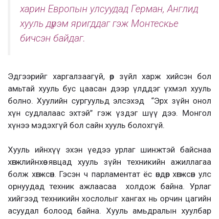
харин Европын улсуудад Герман, Англид
хууль дүрэм яригддаг гэж Монтескье
бичсэн байдаг.
Эдгээрийг харгалзаагүй, өөр зүйл харж хийсэн бол
амьтай хууль бус цаасан дээр үлддэг үхмэл хууль
болно. Хуулийн сургуульд элсэхэд “Эрх зүйн онол
хүн судлалаас эхтэй” гэж үздэг шүү дээ. Монгол
хүнээ мэдэхгүй бол сайн хууль болохгүй.
Хууль ийнхүү эхэн үедээ урлаг шинжтэй байснаа
хөгжлийнхөө явцад хууль зүйн техникийн ажиллагаа
болж хөгжсөн. Гэсэн ч парламентат ёс өндөр хөгжсөн улс
орнуудад техник ажлаасаа холдож байна. Урлаг
хийгээд техникийн хослолыг хангах нь орчин цагийн
асуудал болоод байна. Хууль амьдралын хуулбар