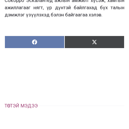
Сокорро Эскалантед ажлын амжилт хүсэж, хамтын
ажиллагааг нягт, үр дүнтэй байлгахад бүх талын
дэмжлэг үзүүлэхэд бэлэн байгаагаа хэлэв.
Хуваалцах:
Түгээх:
Х
Т
у
ү
в
г
а
э
а
э
л
х
ц
а
х
ТӨСТЭЙ МЭДЭЭ