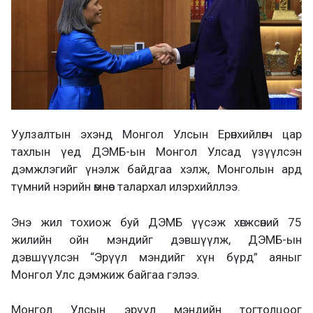
Уулзалтын эхэнд Монгол Улсын Ерөнхийлөгч цар
тахлын үед ДЭМБ-ын Монгол Улсад үзүүлсэн
дэмжлэгийг үнэлж байдгаа хэлж, Монголын ард
түмний нэрийн өмнөөс талархал илэрхийллээ.
Энэ жил тохиож буй ДЭМБ үүсэж хөгжсөний 75
жилийн ойн мэндийг дэвшүүлж, ДЭМБ-ын
дэвшүүлсэн “Эрүүл мэндийг хүн бүрд” аяныг
Монгол Улс дэмжиж байгаа гэлээ.
Монгол Улсын эрүүл мэндийн тогтолцоог