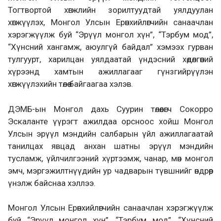
Тогтвортой хөгжлийн зорилтуудтай уялдуулан
хөгжүүлэх, Монгол Улсын Ерөнхийлөгчийн санаачлан
хэрэгжүүлж буй “Эрүүл монгол хүн”, “Тэрбум мод”,
“Хүнсний хангамж, аюулгүй байдал” хэмээх гурван
тулгуурт, харилцан уялдаатай үндэсний хөдөлгөөний
хүрээнд хамтын ажиллагааг гүнзгийрүүлэн
хөгжүүлэхийн төлөө байгаагаа хэлэв.
ДЭМБ-ын Монгол дахь Суурин төлөөлөгч Сокорро
Эскаланте үүрэгт ажилдаа орсноос хойш Монгол
Улсын эрүүл мэндийн салбарын үйл ажиллагаатай
танилцах явцад анхан шатны эрүүл мэндийн
тусламж, үйлчилгээний хүртээмж, чанар, мөн монгол
эмч, мэргэжилтнүүдийн ур чадварын түвшнийг өндрөөр
үнэлж байснаа хэллээ.
Монгол Улсын Ерөнхийлөгчийн санаачлан хэрэгжүүлж
буй “Эрүүл монгол хүн”, “Тэрбум мод”, “Хүнсний