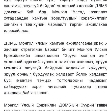
хангамж, аюулгүй байдал” үндэсний хөдөлгөөнийг ДЭМБ
дэмжиж буй бөгөөд Монгол Улсад ажиллах
хугацаандаа хамтын зорилтуудын хэрэгжилтийг
хангахын төлөө хүчин чармайлт гарган ажиллахаа
илэрхийллээ.
ДЭМБ, Монгол Улсын хамтын ажиллагааны ирэх 5
жилийн стратегийн баримт бичигт Монгол Улсын
Ерөнхийлөгчийн санаачилсан “Эрүүл монгол хүн”
үндэсний хөдөлгөөний хүрээнд хамтран ажиллах, эрүүл
мэндийн аюулгүй байдлын чадавхыг хөгжүүлэх,
эрүүл орчныг бүрдүүлэх, халдварт болон халдварт
бус өвчинтэй тэмцэх тогтолцооны чадавхыг
сайжруулах зэрэг чиглэлийг тусгахаар төлөвлөн
ажиллаж байгаа гэлээ.
Монгол Улсын Ерөнхийлөгч ДЭМБ-ын Суурин төлөөлөгч