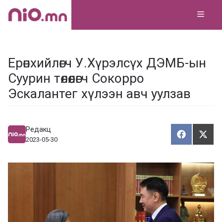
Skip
MEN
to
content
Ерөнхийлөгч У.Хүрэлсүх ДЭМБ-ын
Суурин төлөөлөгч Сокорро
Эскалантег хүлээн авч уулзав
Редакц
Хуваалца
Түг
Х
Т
2023-05-30
у
ү
в
г
а
э
а
э
л
х
ц
а
х