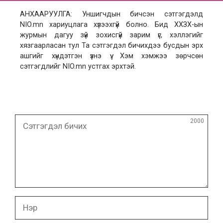
АНХААРУУЛГА: Уншигчдын бичсэн сэтгэгдэлд
NIO.mn хариуцлага хүлээхгүй болно. Бид ХХЗХ-ын
журмын дагуу зүй зохисгүй зарим үг, хэллэгийг
хязгаарласан тул Та сэтгэгдэл бичихдээ бусдын эрх
ашгийг хүндэтгэн үзнэ үү. Хэм хэмжээ зөрчсөн
сэтгэгдлийг NIO.mn устгах эрхтэй.
Сэтгэгдэл
2000
бичих
Нэр