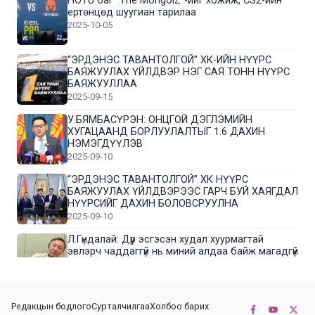
HOTU баг “The MongolZ”-ийг хожиж, CS2-ийн
ертөнцөд шуугиан тарилаа
2025-10-05
“ЭРДЭНЭС ТАВАНТОЛГОЙ” ХК-ИЙН НҮҮРС
БАЯЖУУЛАХ ҮЙЛДВЭР НЭГ САЯ ТОНН НҮҮРС
БАЯЖУУЛЛАА
2025-09-15
У.БЯМБАСҮРЭН: ОНЦГОЙ ДЭГЛЭМИЙН
ХУГАЦААНД БОРЛУУЛАЛТЫГ 1.6 ДАХИН
НЭМЭГДҮҮЛЭВ
2025-09-10
“ЭРДЭНЭС ТАВАНТОЛГОЙ” ХК НҮҮРС
БАЯЖУУЛАХ ҮЙЛДВЭРЭЭС ГАРЧ БУЙ ХАЯГДАЛ
НҮҮРСИЙГ ДАХИН БОЛОВСРУУЛНА
2025-09-10
Л.Гүндалай: Дүр эсгэсэн худал хуурмагтай
эвлэрч чаддаггүй нь миний алдаа байж магадгүй
2025-09-05
ЦОГТЦЭЦИЙ СУМЫН ЦАГААН-ОВОО, СИЙРСТ
Редакцын бодлого
Сурталчилгаа
Холбоо барих
БАГИЙН ИРГЭДИЙН ТӨЛӨӨЛӨЛ НҮҮРС