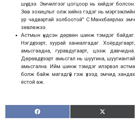
шүү дээ. Эмчилгээг цогцоор нь хийдэг болсон.
Зөв зохицлыг олж хийнэ гэдэг нь мэргэжлийн
ур чадвартай холбоотой” С.Мөнхбаярлах эмч
зөвлөжээ.
Астмын үндсэн дөрвөн шинж тэмдэг байдаг.
Нэгдүгээрт, хуурай ханиалгадаг. Хоёрдугаарт,
амьсгаадна, гуравдугаарт, цээж давчидна.
Дөрөвдүгээрт амьсгал нь шуугина, шуугиантай
амьсгална. Ийм шинж тэмдэг илэрвэл астма
болж байж магадгүй гэж үзээд эмчид хандах
ёстой аж.
Хуваалцах:
Түгээх:
Х
Т
у
в
г
а
э
а
э