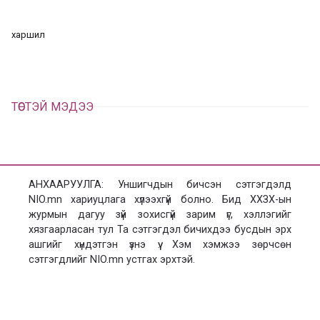
л
х
ц
а
харшил
х
ТӨСТЭЙ МЭДЭЭ
АНХААРУУЛГА: Уншигчдын бичсэн сэтгэгдэлд
NIO.mn хариуцлага хүлээхгүй болно. Бид ХХЗХ-ын
журмын дагуу зүй зохисгүй зарим үг, хэллэгийг
хязгаарласан тул Та сэтгэгдэл бичихдээ бусдын эрх
ашгийг хүндэтгэн үзнэ үү. Хэм хэмжээ зөрчсөн
сэтгэгдлийг NIO.mn устгах эрхтэй.