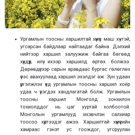
Ургамлын тоосны харшилтай хүмүүс маш хүчтэй,
угсарсан байдлаар найтаадаг байна. Дэлхий
нийтээр харшил залуужиж байгаа бөгөөд
хүүхдүүд илүү ихээр харшилд өртөх болжээ.
Дөрөвдүгээр сарын аравдаас бургас гөлөглөх
үеэс авахуулаад харшил эхэлдэг аж. Зун удаан
үргэлжлэх үед ургамлын тоосны харшил хоёр
удаа ч үзэгдэх хандлагатай болж. Ургамлын
тоосны харшил Монголд зонхилон
тохиолддог нь цаг ууртай холбоотой.
Монголын ургамлууд ихэвчлэн салхиар
тоосоо хүртээдэг ажээ. Харшилтай хүмүүсийн
хамраас гэнэт ус гоождог, угсруулан