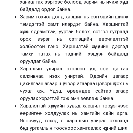
ханиалгах зэргээс болоод зарим нь ичиж хүнд
байдалд ордог байна.
Зарим тохиолдолд харшил нь сэтгэцийн шинж
тэмдэгтэй хамт илэрдэг байна. Харшилтай
хүмүүс ядрамтгай, ууртай болох, сэтгэл гутралд
орох зэрэг нь сэтгэцийн өөрчлөлттэй
холбоотой гэнэ. Харшилтай хүмүүсийн дэргэд
тамхи татах нь тэднийг хэцүүхэн байдалд
оруулдаг байна.
Харшлын улирал эхэлсэн үед зөв цагтаа
салхивчаа нээх учиртай. Өдрийн цагаар
цахилгаан агаар шүүгчээр агаараа цэвэршүүлэх нь
чухал аж. Үдэш өрөөндөө сайтар агаар
оруулах хэрэгтэй гэж эмч зөвлөж байна.
Харшилтай хүмүүсийн хувьд харшил төрүүлэгчээс
өөрийгөө холдуулах нь хамгийн сайн арга.
Япончууд гэхэд л харшлын улирал эхлэхэд
бүгд ургамлын тоосноос хамгаалах нүдний шил,