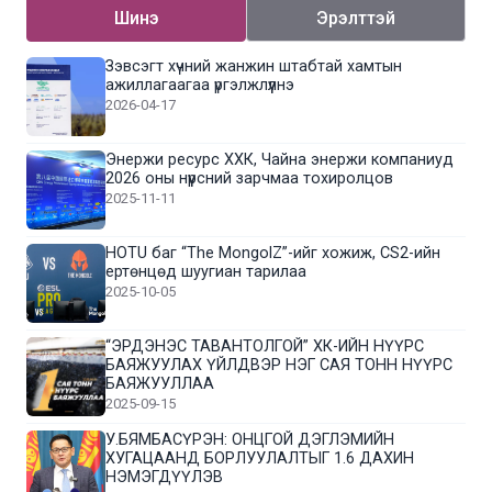
Шинэ
Эрэлттэй
Зэвсэгт хүчний жанжин штабтай хамтын
ажиллагаагаа үргэлжлүүлнэ
2026-04-17
Энержи ресурс ХХК, Чайна энержи компаниуд
2026 оны нүүрсний зарчмаа тохиролцов
2025-11-11
HOTU баг “The MongolZ”-ийг хожиж, CS2-ийн
ертөнцөд шуугиан тарилаа
2025-10-05
“ЭРДЭНЭС ТАВАНТОЛГОЙ” ХК-ИЙН НҮҮРС
БАЯЖУУЛАХ ҮЙЛДВЭР НЭГ САЯ ТОНН НҮҮРС
БАЯЖУУЛЛАА
2025-09-15
У.БЯМБАСҮРЭН: ОНЦГОЙ ДЭГЛЭМИЙН
ХУГАЦААНД БОРЛУУЛАЛТЫГ 1.6 ДАХИН
НЭМЭГДҮҮЛЭВ