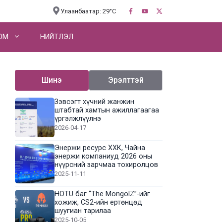
Улаанбаатар: 29°C
OM
НИЙТЛЭЛ
Шинэ
Эрэлттэй
Зэвсэгт хүчний жанжин
штабтай хамтын ажиллагаагаа
үргэлжлүүлнэ
2026-04-17
Энержи ресурс ХХК, Чайна
энержи компаниуд 2026 оны
нүүрсний зарчмаа тохиролцов
2025-11-11
HOTU баг “The MongolZ”-ийг
хожиж, CS2-ийн ертөнцөд
шуугиан тарилаа
2025-10-05