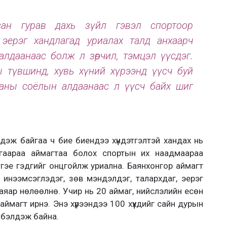
сан гурав дахь зүйл гэвэл спортоор
 эерэг хандлагад уриалах талд анхаарч
лдаанаас болж л зөрчил, тэмцэл үүсдэг.
 түвшинд, хувь хүний хүрээнд үүсч буй
ааны соёлын алдаанаас л үүсч байх шиг
дэж байгаа ч бие биендээ хүндэтгэлтэй хандах нь
гаараа аймагтаа болох спортын их наадмаараа
гэе гэдгийг онцгойлж уриална. Баянхонгор аймагт
д инээмсэглэдэг, зөв мэндэлдэг, талархдаг, эерэг
аяар нөлөөлнө. Учир нь 20 аймаг, нийслэлийн есөн
й аймагт ирнэ. Энэ хүрээндээ 100 хүүхдийг сайн дурын
 бэлдэж байна.