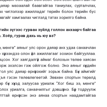
аяар мазаалай баавгайгаа таниулах, сурталчлах,
ах чиглэлээр ажилладаг төрийн болон төрийн бус
вгайг хамгаалах чиглэлд татах зорилго байна.
ийн зүгээс гурван зүйлд голлон анхаарч байгаа
. Хоёр, гурав дахь нь юу вэ?
, мөнгө” аяныг улс орон даяар анх удаа санаачлан
 хүрээндээ олон үйл ажиллагааг зохион байгууллаа.
олцсон. Хог хаягдалгүй аймаг болохын төлөө хаясан
ү орж эхэлсэн гэж ойлгож болно. Энэ аяныг хүүхдийн
 улс даяар өрнүүлэхийг зорьж байна. Бүх аймгийг
ъя гэсэн төлөвлөгөөтэй. Зөвхөн спортын төрөлд
эр бүх хүүхэд залуусаа уриалж “Хог биш ээ, мөнгө”
олох уриалга, санаачилгыг дэвшүүлнэ. Бүр тодруулж
ттай өрнүүлсэн энэ аянаа спортын наадамтайгаа