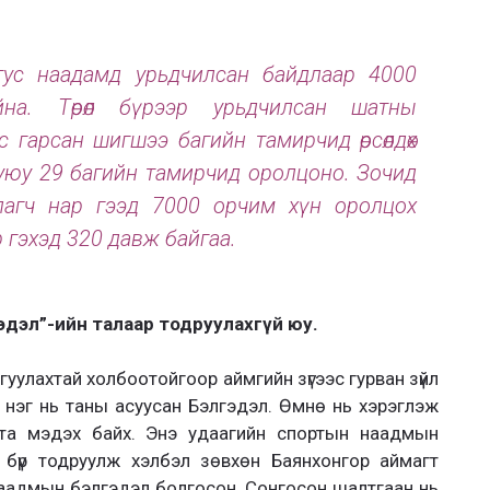
х тус наадамд урьдчилсан байдлаар 4000
байна. Төрөл бүрээр урьдчилсан шатны
 гарсан шигшээ багийн тамирчид өрсөлдөх
буюу 29 багийн тамирчид оролцоно. Зочид
гуулагч нар гээд 7000 орчим хүн оролцох
р гэхэд 320 давж байгаа.
дэл”-ийн талаар тодруулахгүй юу.
гуулахтай холбоотойгоор аймгийн зүгээс гурван зүйл
 нэг нь таны асуусан Бэлгэдэл. Өмнө нь хэрэглэж
г та мэдэх байх. Энэ удаагийн спортын наадмын
 бүр тодруулж хэлбэл зөвхөн Баянхонгор аймагт
аадмын бэлгэдэл болгосон. Сонгосон шалтгаан нь