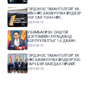
“ЭРДЭНЭС ТАВАНТОЛГОЙ” ХК-
ИЙН НҮҮРС БАЯЖУУЛАХ ҮЙЛДВЭР
НЭГ САЯ ТОНН НҮҮРС
БАЯЖУУЛЛАА
2025-09-15
У.БЯМБАСҮРЭН: ОНЦГОЙ
ДЭГЛЭМИЙН ХУГАЦААНД
БОРЛУУЛАЛТЫГ 1.6 ДАХИН
НЭМЭГДҮҮЛЭВ
2025-09-10
“ЭРДЭНЭС ТАВАНТОЛГОЙ” ХК
НҮҮРС БАЯЖУУЛАХ ҮЙЛДВЭРЭЭС
ГАРЧ БУЙ ХАЯГДАЛ НҮҮРСИЙГ
ДАХИН БОЛОВСРУУЛНА
2025-09-10
Л.Гүндалай: Дүр эсгэсэн худал
хуурмагтай эвлэрч чаддаггүй
нь миний алдаа байж магадгүй
2025-09-05
ЦОГТЦЭЦИЙ СУМЫН ЦАГААН-
ОВОО, СИЙРСТ БАГИЙН
ИРГЭДИЙН ТӨЛӨӨЛӨЛ НҮҮРС