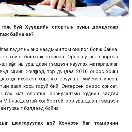
ох гэж буй Хүүхдийн спортын зуны долдугаар
гаж байна вэ?
йгаа гэдэг нь энэ наадмын том онцлог болж байна.
ос хойш бэлтгэж эхэлсэн. Орон нутагт спортын
ал зүйл нь уралдаан тэмцээн явуулах материаллаг
ьд сүүлийн жилүүдэд, тэр дундаа 2016 оноос хойш
үлэхэд ихээхэн хөрөнгө оруулалт хийсээр ирсэн.
тын заал хорь гаруй бий. Өнгөрсөн оноос крикет,
н гэх мэт спортын зориулалтын хүүхдийн задгай
ы VII наадамтай холбоотойгоор уралдаан тэмцээн
бай гурвыг бэлдээд байна.
удыг шалгаруулах вэ? Хэчнээн баг тамирчин