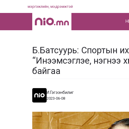
Skip
мэргэжлийн, мэдрэмжтэй
to
content
НҮ
Б.Батсуурь: Спортын 
“Инээмсэглэе, нэгнээ х
байгаа
И.Гэгээнбилиг
2023-06-08