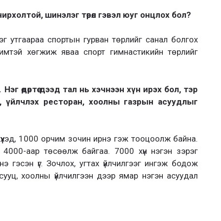
рхолтой, шинэлэг төрөл гэвэл юуг онцлох бол?
эг утгаараа спортын гурван төрлийг санал болгох
эрчимтэй хөгжиж яваа спорт гимнастикийн төрлийг
эг өдөртөө дээд тал нь хэчнээн хүн ирэх бол, тэр
, үйлчлэх ресторан, хоолны газрын асуудлыг
үүхэд, 1000 орчим зочин ирнэ гэж тооцоолж байна.
 4000-аар төсөөлж байгаа. 7000 хүн нэгэн зэрэг
нэ гэсэн үг. Зочлох, угтах үйлчилгээг ингэж бодож
сууц, хоолны үйлчилгээн дээр ямар нэгэн асуудал