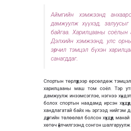
Аймгийн хэмжээнд анхаар
дамжуулж хүүхэд, залуусыг
байгаа. Харилцааны соёлын а
Дэлхийн хэмжээнд, улс орны
зөрчил тэмцэл бүхэн харилц
санагддаг.
Спортын төрлүүдээр өрсөлдөж тэмцэл
харилцааны маш том соёл. Тэр ут
дамжуулж инээмсэглэе, нэгнээ хүндэт
болох спортын наадамд ирсэн хүүхдүү
хандлагатай байх нь эргээд нийгэм д
дүүргийн төлөөлөл болсон хүүхдүүд мана
хөтөч үйлчилгээнд сонгон шалгаруулж