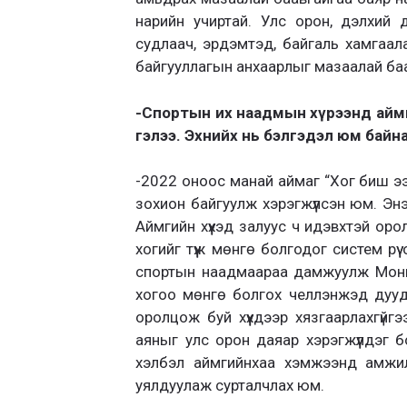
нарийн учиртай. Улс орон, дэлхий д
судлаач, эрдэмтэд, байгаль хамгаал
байгууллагын анхаарлыг мазаалай баа
-Спортын их наадмын хүрээнд аймг
гэлээ. Эхнийх нь бэлгэдэл юм байна
-2022 оноос манай аймаг “Хог биш ээ
зохион байгуулж хэрэгжүүлсэн юм. Энэ
Аймгийн хүүхэд залуус ч идэвхтэй ор
хогийг түүж мөнгө болгодог систем рү
спортын наадмаараа дамжуулж Монгол
хогоо мөнгө болгох челлэнжэд дууд
оролцож буй хүүхдээр хязгаарлахгүйгэ
аяныг улс орон даяар хэрэгжүүлдэг б
хэлбэл аймгийнхаа хэмжээнд амжил
уялдуулаж сурталчлах юм.