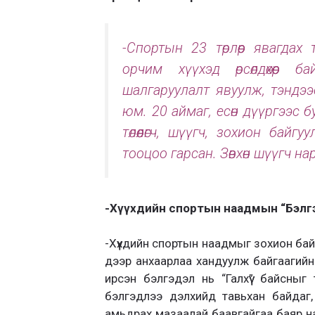
-Спортын 23 төрлөөр явагда
орчим хүүхэд өрсөлдөхөөр 
шалгаруулалт явуулж, тэндээс
юм. 20 аймаг, есөн дүүргээс 
төлөөлөгч, шүүгч, зохион бай
тооцоо гарсан. Зөвхөн шүүгч на
-Хүүхдийн спортын наадмын “Бэлгэ
-Хүүхдийн спортын наадмыг зохион бай
дээр анхаарлаа хандуулж байгаагийн
ирсэн бэлгэдэл нь “Галхүү” байсны
бэлгэдлээ дэлхийд тавьхан байдаг,
амьдрах мазаалай баавгайгаа баяр н