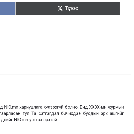
Түгээх:
Түгээх
 NIO.mn хариуцлага хүлээхгүй болно. Бид ХХЗХ-ын журмын
язгаарласан тул Та сэтгэгдэл бичихдээ бусдын эрх ашгийг
гдлийг NIO.mn устгах эрхтэй.