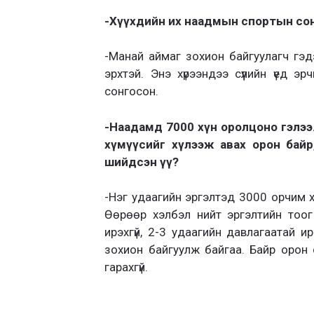
-Хүүхдийн их наадмын спортын сони
-Манай аймаг зохион байгуулагч гэд
эрхтэй. Энэ хүрээндээ сүүлийн үед 
сонгосон.
-Наадамд 7000 хүн оролцоно гэлээ. Н
хүмүүсийг хүлээж авах орон байр
шийдсэн үү?
-Нэг удаагийн эргэлтэд 3000 орчим х
Өөрөөр хэлбэл нийт эргэлтийн тоог
ирэхгүй, 2-3 удаагийн давлагаатай ир
зохион байгуулж байгаа. Байр орон 
гарахгүй.