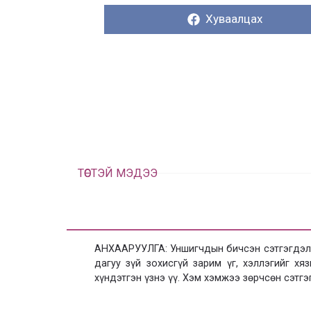
Хуваалцах:
Хуваалцах
ТӨСТЭЙ МЭДЭЭ
АНХААРУУЛГА: Уншигчдын бичсэн сэтгэгдэлд
дагуу зүй зохисгүй зарим үг, хэллэгийг х
хүндэтгэн үзнэ үү. Хэм хэмжээ зөрчсөн сэтгэ