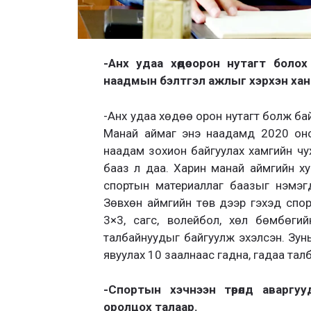
-Анх удаа хөдөө орон нутагт бол
наадмын бэлтгэл ажлыг хэрхэн хан
-Анх удаа хөдөө орон нутагт болж ба
Манай аймаг энэ наадамд 2020 оно
наадам зохион байгуулах хамгийн чух
бааз л даа. Харин манай аймгийн хув
спортын материаллаг баазыг нэмэгдү
Зөвхөн аймгийн төв дээр гэхэд спор
3×3, сагс, волейбол, хөл бөмбөгий
талбайнуудыг байгуулж эхэлсэн. Зун
явуулах 10 заалнаас гадна, гадаа тал
-Спортын хэчнээн төрөлд аваргу
оролцох талаар.