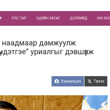
ҮР
УЛС ТӨР
ЭДИЙН ЗАСАГ
ДЭЛХИЙД
NIO RO
их наадмаар дамжуулж
үндэтгэе” уриалгыг дэвшүүлж
Хуваалцах:
Түгээх:
Хуваалцах
Түгээх