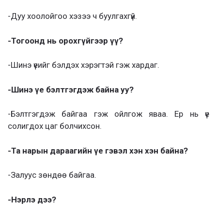
-Дуу хоолойгоо хэзээ ч буулгахгүй.
-Тогоонд нь орохгүйгээр үү?
-Шинэ үеийг бэлдэх хэрэгтэй гэж хардаг.
-Шинэ үе бэлтгэгдэж байна уу?
-Бэлтгэгдэж байгаа гэж ойлгож яваа. Ер нь үе
солигдох цаг болчихсон.
-Та нарын дараагийн үе гэвэл хэн хэн байна?
-Залуус зөндөө байгаа.
-Нэрлэ дээ?