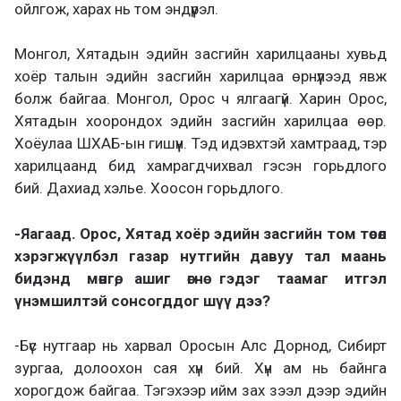
ойлгож, харах нь том эндүүрэл.
Монгол, Хятадын эдийн засгийн харилцааны хувьд
хоёр талын эдийн засгийн харилцаа өрнүүлээд явж
болж байгаа. Монгол, Орос ч ялгаагүй. Харин Орос,
Хятадын хоорондох эдийн засгийн харилцаа өөр.
Хоёулаа ШХАБ-ын гишүүн. Тэд идэвхтэй хамтраад, тэр
харилцаанд бид хамрагдчихвал гэсэн горьдлого
бий. Дахиад хэлье. Хоосон горьдлого.
-Яагаад. Орос, Хятад хоёр эдийн засгийн том төсөл
хэрэгжүүлбэл газар нутгийн давуу тал маань
бидэнд мөнгө, ашиг өгнө гэдэг таамаг итгэл
үнэмшилтэй сонсогддог шүү дээ?
-Бүс нутгаар нь харвал Оросын Алс Дорнод, Сибирт
зургаа, долоохон сая хүн бий. Хүн ам нь байнга
хорогдож байгаа. Тэгэхээр ийм зах зээл дээр эдийн