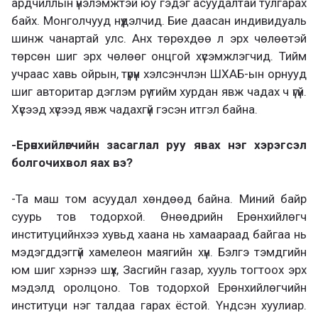
ардчиллын үнэлэмжтэй юу гэдэг асуудалтай тулгарах
байх. Монголчууд нүүдэлчид. Бие даасан индивидуаль
шинж чанартай улс. Анх төрөхдөө л эрх чөлөөтэй
төрсөн шиг эрх чөлөөг онцгой хүсэмжлэгчид. Тийм
учраас хавь ойрын, түрүүн хэлсэнчлэн ШХАБ-ын орнууд
шиг авторитар дэглэм рүү тийм хурдан явж чадах ч үгүй.
Хүсээд хүсээд явж чадахгүй гэсэн итгэл байна.
-Ерөнхийлөгчийн засаглал руу явах нэг хэрэгсэл
болгочихвол яах вэ?
-Та маш том асуудал хөндөөд байна. Миний байр
суурь тов тодорхой. Өнөөдрийн Ерөнхийлөгч
институцийнхээ хувьд хаана нь хамаараад байгаа нь
мэдэгддэггүй хамелеон маягийн хүн. Бэлгэ тэмдгийн
юм шиг хэрнээ шүүх, Засгийн газар, хууль тогтоох эрх
мэдэлд оролцоно. Тов тодорхой Ерөнхийлөгчийн
институци нэг талдаа гарах ёстой. Үндсэн хуулиар.