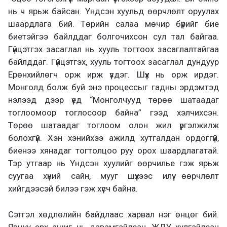
нь ч ярьж байсан. Үндсэн хуульд өөрчлөлт оруулах
шаардлага бий. Төрийн салаа мөчир бүрийг бие
биетэйгээ байлддаг болгочихсон сул тал байгаа.
Гүйцэтгэх засаглал нь хууль тогтоох засаглалтайгаа
байлддаг. Гүйцэтгэх, хууль тогтоох засаглал дундуур
Ерөнхийлөгч орж ирж үздэг. Шүүх нь орж ирдэг.
Монголд болж буй энэ процессыг гадны эрдэмтэд
нэлээд дээр үед “Монголчууд төрөө шатаадаг
тоглоомоор тоглосоор байна” гээд хэлчихсэн.
Төрөө шатаадаг тоглоом олон жил үргэлжилж
болохгүй. Хэн хэнийхээ ажилд хутгалдан ордоггүй,
биенээ хянадаг тогтолцоо руу орох шаардлагатай.
Тэр утгаар нь Үндсэн хуулийг өөрчилье гэж ярьж
суугаа хүний сайн, мууг шүүхээс илүү өөрчлөлт
хийгдээсэй билээ гэж хүсч байна.
Сэтгэл хөдлөлийн байдлаас харвал нэг өнцөг бий.
Явцуу эрх ашиг нь давамгайлсан, ЖДҮ хулгайлсан