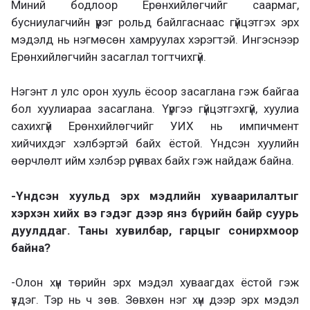
Миний бодлоор Ерөнхийлөгчийг саармаг,
бусниулагчийн үүрэг рольд байлгаснаас гүйцэтгэх эрх
мэдэлд нь нэгмөсөн хамруулах хэрэгтэй. Ингэснээр
Ерөнхийлөгчийн засаглал тогтчихгүй.
Нэгэнт л улс орон хууль ёсоор засаглана гэж байгаа
бол хуулиараа засаглана. Үүргээ гүйцэтгэхгүй, хуулиа
сахихгүй Ерөнхийлөгчийг УИХ нь импичмент
хийчихдэг хэлбэртэй байх ёстой. Үндсэн хуулийн
өөрчлөлт ийм хэлбэр рүү явах байх гэж найдаж байна.
-Үндсэн хуульд эрх мэдлийн хуваарилалтыг
хэрхэн хийх вэ гэдэг дээр янз бүрийн байр суурь
дуулддаг. Таны хувилбар, гарцыг сонирхмоор
байна?
-Олон хүн төрийн эрх мэдэл хуваагдах ёстой гэж
үздэг. Тэр нь ч зөв. Зөвхөн нэг хүн дээр эрх мэдэл