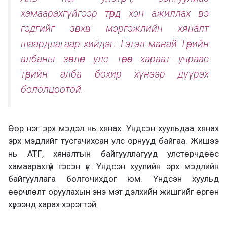
хамаарахгүйгээр төрд хэн ажиллах вэ
гэдгийг зөвхөн мэргэжлийн хяналт
шаардлагаар хийдэг. Гэтэл манай Төрийн
албаны зөвлөл улс төрөөс хараат учраас
төрийн алба бохир хүнээр дүүрэх
бололцоотой.
Өөр нэг эрх мэдэл нь хянах. Үндсэн хуульдаа хянах
эрх мэдлийг тусгачихсан улс орнууд байгаа. Жишээ
нь АТГ, хяналтын байгууллагууд улстөрчдөөс
хамаарахгүй гэсэн үг. Үндсэн хуулийн эрх мэдлийн
байгууллага болгочихдог юм. Үндсэн хуульд
өөрчлөлт оруулахын энэ мэт дэлхийн жишгийг өргөн
хүрээнд харах хэрэгтэй.