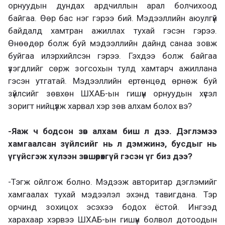
орнуудын дундах ардчиллын арал болчихоод
байгаа. Өөр бас нэг гэрээ бий. Мэдээллийн аюулгүй
байдалд хамтран ажиллах тухай гэсэн гэрээ.
Өнөөдөр болж буй мэдээллийн дайнд санаа зовж
буйгаа илэрхийлсэн гэрээ. Гэхдээ болж байгаа
үзэгдлийг сөрж зогсохын тулд хамтарч ажиллана
гэсэн утгатай. Мэдээллийн ертөнцөд өрнөж буй
зүйлсийг зөвхөн ШХАБ-ын гишүүн орнуудын хүсэл
зоригт нийцүүлж харвал хэр зөв алхам болох вэ?
-Яаж ч бодсон зөв алхам биш л дээ. Дэглэмээ
хамгаалсан зүйлсийг нь л дэмжинэ, бусдыг нь
үгүйсгэж хүлээн зөвшөөрөхгүй гэсэн үг биз дээ?
-Тэгж ойлгож болно. Мэдээж авторитар дэглэмийг
хамгаалах тухай мэдээлэл эхэнд тавигдана. Тэр
орчинд зохицох эсэхээ бодох ёстой. Ингээд
харахаар хэрвээ ШХАБ-ын гишүүн болвол дотоодын