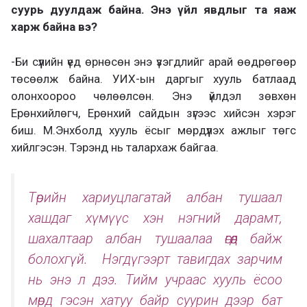
суурь дуулдаж байна. Энэ үйл явдлыг та яаж
харж байна вэ?
-Би сүүлийн үед өрнөсөн энэ үзэгдлийг арай өөдрөгөөр
төсөөлж байна. УИХ-ын даргыг хууль батлаад
олонхоороо чөлөөлсөн. Энэ үйлдэл зөвхөн
Ерөнхийлөгч, Ерөнхий сайдын зүгээс хийсэн хэрэг
биш. М.Энхболд хууль ёсыг мөрдүүлэх ажлыг төгс
хийлгэсэн. Тэрэнд нь талархаж байгаа.
Төрийн хариуцлагатай албан тушаал
хашдаг хүмүүс хэн нэгний дарамт,
шахалтаар албан тушаалаа өгөөд байж
болохгүй. Нэгдүгээрт тавигдах зарчим
нь энэ л дээ. Тийм учраас хууль ёсоо
мөрд гэсэн хатуу байр суурин дээр бат