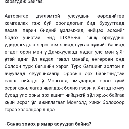
харагдаж байгаа.
Авторитар дэглэмтэй улсуудын өөрсдийгөө
хамгаалах гэж буй оролдлогыг бид буруутгаад
яахав. Харин бидний үнэлэмжид нийцэх эсэхийг
бодох учиртай. Бид ШХАБ-ын гишүүн орнуудын
удирдагчдын эсрэг юм яриад суугаа хүмүүсийг бариад
өгдөг орон мөн үү. Дамжуулаад явдаг улс мөн үү. Яг
үүнтэй адил үйл явдал гэвэл манайд өнгөрсөн онд
болсон турк багшийн хэрэг. Турк багшийг золтой л
ачуулаад явуулчихаагүй. Оросын эрх баригчидтай
санал нийлдэггүй Монголд амьдардаг орос хүний
эсрэг ажиллагаа явагдаж болно гэсэн үг. Хятад юмуу
бусад улс орны эрх ашигт нийцэхгүй зүйл ярьж байгаа
хүний эсрэг үйл ажиллагааг Монголд хийж болохоор
гэрээ хэлэлцээр л дээ.
-Санаа зовох өөр ямар асуудал байна?