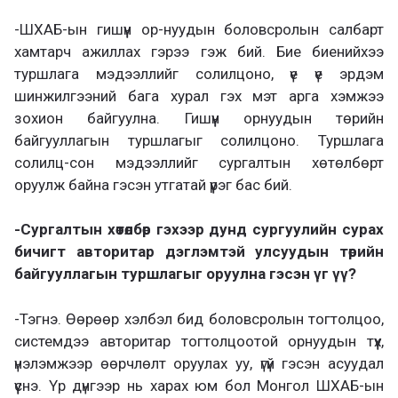
-ШХАБ-ын гишүүн ор-нуудын боловсролын салбарт
хамтарч ажиллах гэрээ гэж бий. Бие биенийхээ
туршлага мэдээллийг солилцоно, үе үе эрдэм
шинжилгээний бага хурал гэх мэт арга хэмжээ
зохион байгуулна. Гишүүн орнуудын төрийн
байгууллагын туршлагыг солилцоно. Туршлага
солилц-сон мэдээллийг сургалтын хөтөлбөрт
оруулж байна гэсэн утгатай үүрэг бас бий.
-Сургалтын хөтөлбөр гэхээр дунд сургуулийн сурах
бичигт авторитар дэглэмтэй улсуудын төрийн
байгууллагын туршлагыг оруулна гэсэн үг үү?
-Тэгнэ. Өөрөөр хэлбэл бид боловсролын тогтолцоо,
системдээ авторитар тогтолцоотой орнуудын түүх,
үнэлэмжээр өөрчлөлт оруулах уу, үгүй гэсэн асуудал
үүснэ. Үр дүнгээр нь харах юм бол Монгол ШХАБ-ын