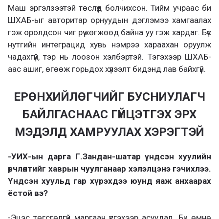
Маш эргэлзээтэй төслүүд болчихсон. Тийм учраас би
ШХАБ-ыг авторитар орнуудын дэглэмээ хамгаалах
гэж оролдсон чиг рүү хөгжөөд байна уу гэж хардаг. Бүс
нутгийн интеграцид хувь нэмрээ хараахан оруулж
чадахгүй, тэр нь лоозон хэлбэртэй. Тэгэхээр ШХАБ-
аас ашиг, өгөөж горьдох хүлээлт бидэнд лав байхгүй.
ЕРӨНХИЙЛӨГЧИЙГ БУСНИУЛАГЧ
БАЙЛГАСНААС ГҮЙЦЭТГЭХ ЭРХ
МЭДЭЛД ХАМРУУЛАХ ХЭРЭГТЭЙ
-УИХ-ын дарга Г.Зандан-шатар үндсэн хуулийн
өөрчлөлтийг хаврын чуулганаар хэлэлцэнэ гэчихлээ.
Үндсэн хуульд гар хүрэхдээ юунд яаж анхаарах
ёстой вэ?
-Эцэс төгсгөлгүй маргаан үүсгэхээр асуудал. Би өмнө