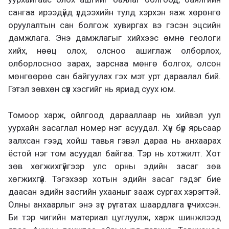
сангаа ирээдүйд үлдээхийн тулд хэрхэн яаж хөрөнгө
оруулалтын сан болгож хувиргах вэ гэсэн эцсийн
дамжлага. Энэ дамжлагыг хийхээс өмнө геологи
хийх, нөөц олох, олсноо ашиглаж олборлох,
олборлосноо зарах, зарснаа мөнгө болгох, олсон
мөнгөөрөө сан байгуулах гэх мэт урт дараалал бий.
Гэтэл зөвхөн сүүл хэсгийг нь яриад суух юм.
Томоор харж, ойлгоод дарааллаар нь хийвэл уул
уурхайн засаглал номер нэг асуудал. Хүн бүр ярьсаар
залхсан гээд хойш тавья гэвэл дараа нь анхаарах
ёстой нэг том асуудал байгаа. Тэр нь хотжилт. Хот
зөв хөгжихгүйгээр улс орны эдийн засаг зөв
хөгжихгүй. Тэгэхээр хотын эдийн засаг гэдэг бие
даасан эдийн засгийн ухааныг зааж сургах хэрэгтэй.
Олны анхаарлыг энэ зүг рүү татах шаардлага үүсчихсэн.
Би тэр чигийн материал цуглуулж, харж шинжлээд