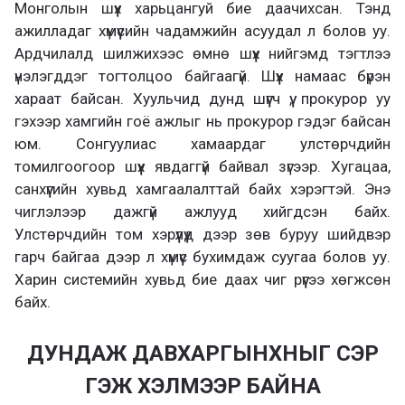
Монголын шүүх харьцангуй бие даачихсан. Тэнд
ажилладаг хүмүүсийн чадамжийн асуудал л болов уу.
Ардчилалд шилжихээс өмнө шүүх нийгэмд тэгтлээ
үнэлэгддэг тогтолцоо байгаагүй. Шүүх намаас бүрэн
хараат байсан. Хуульчид дунд шүүгч үү, прокурор уу
гэхээр хамгийн гоё ажлыг нь прокурор гэдэг байсан
юм. Сонгуулиас хамаардаг улстөрчдийн
томилгоогоор шүүх явдаггүй байвал зүгээр. Хугацаа,
санхүүгийн хувьд хамгаалалттай байх хэрэгтэй. Энэ
чиглэлээр дажгүй ажлууд хийгдсэн байх.
Улстөрчдийн том хэрүүлүүд дээр зөв буруу шийдвэр
гарч байгаа дээр л хүмүүс бухимдаж суугаа болов уу.
Харин системийн хувьд бие даах чиг рүүгээ хөгжсөн
байх.
ДУНДАЖ ДАВХАРГЫНХНЫГ СЭР
ГЭЖ ХЭЛМЭЭР БАЙНА