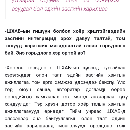
асуудал бол эдийн засгийн харилцаа.
-ШХАБ-ын гишүүн болбол хоёр хөрштэйгөө эдийн
засгийн интеграцид орох давуу талтай, том
төслүүд хэрэгжих магадлалтай гэсэн горьдлого
бий. Энэ горьдлого хэр ортой вэ?
-Хоосон горьдлого. ШХАБ-ын хүрээнд тусгайлан
хэрэгжүүлдэг олон талт эдийн засгийн хамтын
ажиллагаа, том арга хэмжээ үндсэндээ байхгүй. Улс
төр, оюун санаа, авторитар дэглэмүүд өөрөө
өөрсдийгөө хамгаалах гэх мэтэд анхаарлаа түлхүү
хандуулдаг. Тэр хүрээн дотор хоёр талын хамтын
ажиллагаанууд өрнөдөг. Тийм учраас ШХАБ-д
элссэнээр энэ байгууллагын олон талт эдийн
засгийн харилцаанд монголчууд оролцоно гэж