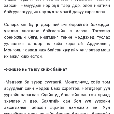
харсан. Намуудын нэр хүнд тээр дор, олон нийтийн
байгууллагуудын нэр хүнд хамаагүй давуу харагдсан.
Сонирхлын бүлгүүд дээр нийгэм өөрийгөө бэхжүүлдэг
үзэгдэл явагдаж байгаагийн л илрэл. Тэгэхээр
сонирхлын бүлгүүд нийгмийг танин мэдүүлэхэд туслах
уулзалтыг олноор нь хийх хэрэгтэй. Ардчиллыг,
Монголыг аваад явж байсан хүмүүс ийм чиглэлээр маш
их ажил хийх ёстой.
-Жишээ нь та юу хийж байна?
-Мэдээж би зүгээр суугаагүй. Монголчууд хоёр том
асуудлыг сайн мэдэж байх хэрэгтэй. Нэгдүгээрт уул
уурхайн засаглал. Сүүлийн үед баялгийн сан гэж яриад
эхэллээ л дээ. Баялгийн сан бол уул уурхайн
засаглалын зөвхөн эцсийн дамжлага нь. Уул
уурхайгаас олох ашгийг баялаг болгоод, баялгийн