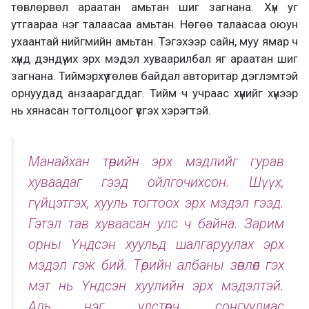
төвлөрвөл араатан амьтан шиг загнана. Хүн уг
утгаараа нэг талаасаа амьтан. Нөгөө талаасаа оюун
ухаантай нийгмийн амьтан. Тэгэхээр сайн, муу ямар ч
хүнд дэндүү их эрх мэдэл хуваарилбал яг араатан шиг
загнана. Тиймэрхүү төлөв байдал авторитар дэглэмтэй
орнуудад анзаарагддаг. Тийм ч учраас хүнийг хүнээр
нь хянасан тогтолцоог үүсгэх хэрэгтэй.
Манайхан төрийн эрх мэдлийг гурав
хуваадаг гээд ойлгочихсон. Шүүх,
гүйцэтгэх, хууль тогтоох эрх мэдэл гээд.
Гэтэл тав хуваасан улс ч байна. Зарим
орны Үндсэн хуульд шалгаруулах эрх
мэдэл гэж бий. Төрийн албаны зөвлөл гэх
мэт нь Үндсэн хуулийн эрх мэдэлтэй.
Аль нэг улстөрч, сонгуулиас