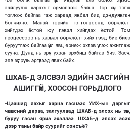
-Би болж байгаа үйл явдлыг аль болох хүнээс
зайлуулж харахыг эрмэлзэж байна. Тэр хүн тэгж
тоглож байгаа гэж хараад явбал бид дэндүү явган
болчихно. Манай төрийн тогтолцоонд өөрчлөлт
хийгдэх ёстой юу гэвэл хийгдэх ёстой. Том
процессоор нь харвал өөрчлөлт хийх гээд бие биеэ
буруутгаж байгаа үйл явц өрнөж эхлэв үү гэж ажиглаж
сууна. Дунд нь эрүүл ухаан эрхбиш байгаа биз. Засч,
зөв зүг рүү нь эргүүлээд явах байх.
ШХАБ-Д ЭЛСВЭЛ ЭДИЙН ЗАСГИЙН
АШИГГҮЙ, ХООСОН ГОРЬДЛОГО
-Цаашид яахыг харна гэснээс УИХ-ын даргыг
чөлөөлсний дараа, залгуулаад ШХАБ-д элсэх нь зөв,
буруу гэсэн яриа эхэллээ. ШХАБ-д элсэх эсэх
дээр таны байр суурийг сонсъё?