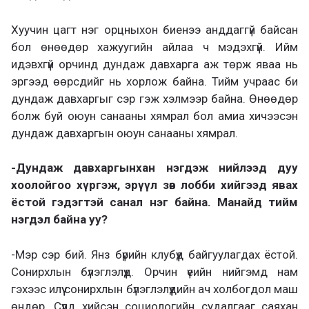
Хуучин цагт нэг орцныхон биенээ анддаггүй байсан
бол өнөөдөр хажуугийн айлаа ч мэдэхгүй. Ийм
идэвхгүй орчинд дундаж давхарга аж төрж яваа нь
эргээд өөрсдийг нь хорлож байна. Тийм учраас би
дундаж давхаргыг сэр гэж хэлмээр байна. Өнөөдөр
болж буй оюун санааны хямрал бол амиа хичээсэн
дундаж давхаргын оюун санааны хямрал.
-Дундаж давхаргынхан нэгдэж нийлээд дуу
хоолойгоо хүргэж, эрүүл зөв лобби хийгээд явах
ёстой гэдэгтэй санал нэг байна. Манайд тийм
нэгдэл байна уу?
-Мэр сэр бий. Янз бүрийн клубүүд байгуулагдах ёстой.
Сонирхлын бүлэглэлүүд. Орчин үеийн нийгэмд нам
гэхээс илүү сонирхлын бүлэглэлүүдийн ач холбогдол маш
өндөр. Сүүлд хийсэн социологийн судалгааг саяхан