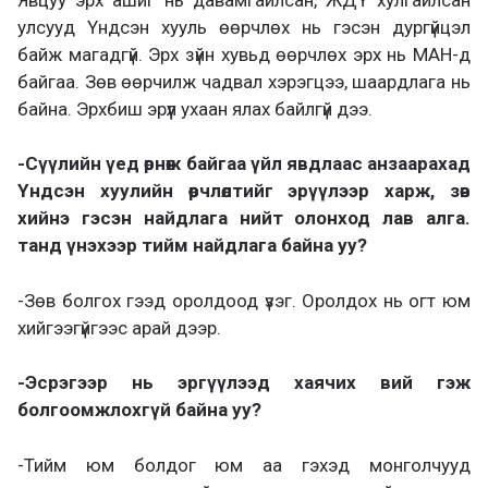
улсууд Үндсэн хууль өөрчлөх нь гэсэн дургүйцэл
байж магадгүй. Эрх зүйн хувьд өөрчлөх эрх нь МАН-д
байгаа. Зөв өөрчилж чадвал хэрэгцээ, шаардлага нь
байна. Эрхбиш эрүүл ухаан ялах байлгүй дээ.
-Сүүлийн үед өрнөж байгаа үйл явдлаас анзаарахад
Үндсэн хуулийн өөрчлөлтийг эрүүлээр харж, зөв
хийнэ гэсэн найдлага нийт олонход лав алга.
танд үнэхээр тийм найдлага байна уу?
-Зөв болгох гээд оролдоод үзэг. Оролдох нь огт юм
хийгээгүйгээс арай дээр.
-Эсрэгээр нь эргүүлээд хаячих вий гэж
болгоомжлохгүй байна уу?
-Тийм юм болдог юм аа гэхэд монголчууд