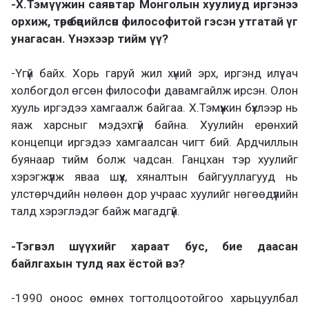
-Х.Тэмүүжин саявтар Монголын хуулиуд иргэнээ
орхиж, төрөө бөөцийлсөн философитой гэсэн утгатай үг
унагасан. Үнэхээр тийм үү?
-Үгүй байх. Хорь гаруй жил хүний эрх, иргэнд илүү ач
холбогдол өгсөн философи давамгайлж ирсэн. Олон
хууль иргэдээ хамгаалж байгаа. Х.Тэмүүжин бүхлээр нь
яаж харсныг мэдэхгүй байна. Хуулийн ерөнхий
концепци иргэдээ хамгаалсан чигт бий. Ардчиллын
буянаар тийм болж чадсан. Ганцхан тэр хуулийг
хэрэгжүүлж яваа шүүх, хяналтын байгууллагууд нь
улстөрчдийн нөлөөн дор учраас хуулийг нөгөөдүүлийн
талд хэрэглэдэг байж магадгүй.
-Тэгвэл шүүхийг хараат бус, бие даасан
байлгахын тулд яах ёстой вэ?
-1990 оноос өмнөх тогтолцоотойгоо харьцуулбал