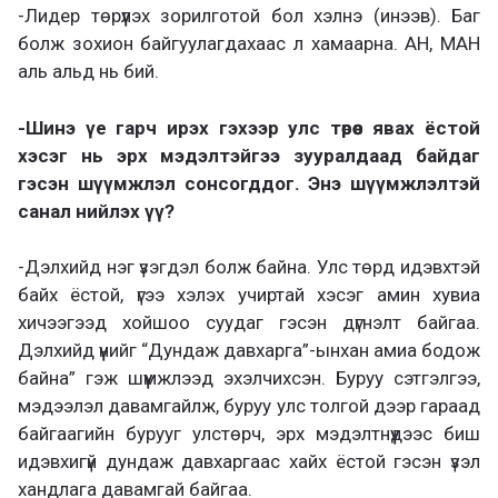
-Лидер төрүүлэх зорилготой бол хэлнэ (инээв). Баг
болж зохион байгуулагдахаас л хамаарна. АН, МАН
аль альд нь бий.
-Шинэ үе гарч ирэх гэхээр улс төрөөс явах ёстой
хэсэг нь эрх мэдэлтэйгээ зууралдаад байдаг
гэсэн шүүмжлэл сонсогддог. Энэ шүүмжлэлтэй
санал нийлэх үү?
-Дэлхийд нэг үзэгдэл болж байна. Улс төрд идэвхтэй
байх ёстой, үгээ хэлэх учиртай хэсэг амин хувиа
хичээгээд хойшоо суудаг гэсэн дүгнэлт байгаа.
Дэлхийд үүнийг “Дундаж давхарга”-ынхан амиа бодож
байна” гэж шүүмжлээд эхэлчихсэн. Буруу сэтгэлгээ,
мэдээлэл давамгайлж, буруу улс толгой дээр гараад
байгаагийн бурууг улстөрч, эрх мэдэлтнүүдээс биш
идэвхигүй дундаж давхаргаас хайх ёстой гэсэн үзэл
хандлага давамгай байгаа.