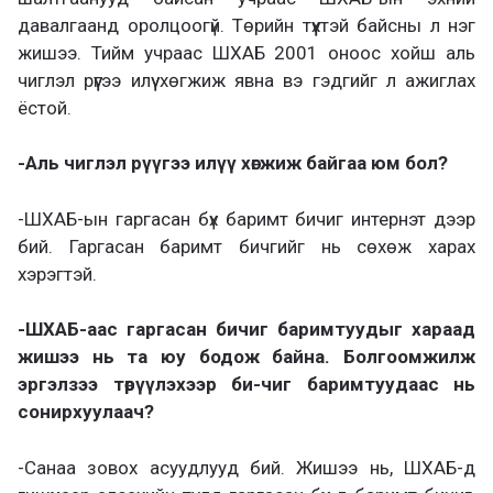
давалгаанд оролцоогүй. Төрийн түүхтэй байсны л нэг
жишээ. Тийм учраас ШХАБ 2001 оноос хойш аль
чиглэл рүүгээ илүү хөгжиж явна вэ гэдгийг л ажиглах
ёстой.
-Аль чиглэл рүүгээ илүү хөгжиж байгаа юм бол?
-ШХАБ-ын гаргасан бүх баримт бичиг интернэт дээр
бий. Гаргасан баримт бичгийг нь сөхөж харах
хэрэгтэй.
-ШХАБ-аас гаргасан бичиг баримтуудыг хараад
жишээ нь та юу бодож байна. Болгоомжилж
эргэлзээ төрүүлэхээр би-чиг баримтуудаас нь
сонирхуулаач?
-Санаа зовох асуудлууд бий. Жишээ нь, ШХАБ-д