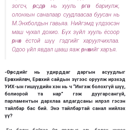
зогсч, өөрсдөөр нь хууль өргөн бариулж,
олонхын саналаар суудлаасаа буусан нь
М.Энхболдын гавьяа. Нийгэмд үлдээсэн
маш чухал дохио. Бүх зүйл хууль ёсоор
өрнөх ёстой шүү гэдгийг харуулчихлаа.
Одоо үйл явдал цааш яаж өрнөхийг харъя.
-Өөрсдийг нь удирддаг даргын асуудлыг
Ерөнхийлөгч, Ерөнхий сайдын зүгээс оруулж ирэхэд
УИХ-ын гишүүдийн хэн нь ч “Ингэж болохгүй шүү,
болиорой та нар” гэж дуугарсангүй,
парламентын дархлаа алдагдсаны илрэл гэсэн
тайлбар бас бий. Энэ тайлбартай санал нийлэх
үү?