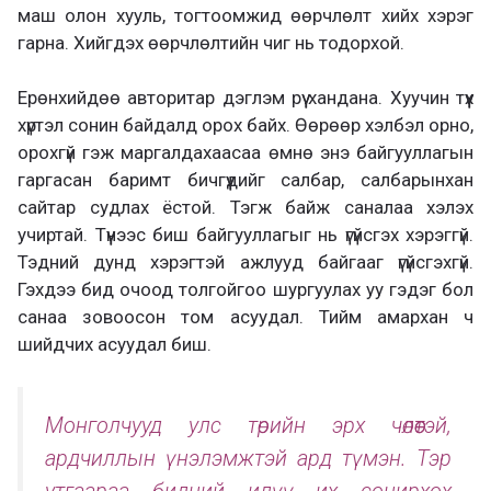
маш олон хууль, тогтоомжид өөрчлөлт хийх хэрэг
гарна. Хийгдэх өөрчлөлтийн чиг нь тодорхой.
Ерөнхийдөө авторитар дэглэм рүү хандана. Хуучин түүх
хүртэл сонин байдалд орох байх. Өөрөөр хэлбэл орно,
орохгүй гэж маргалдахаасаа өмнө энэ байгууллагын
гаргасан баримт бичгүүдийг салбар, салбарынхан
сайтар судлах ёстой. Тэгж байж саналаа хэлэх
учиртай. Түүнээс биш байгууллагыг нь үгүйсгэх хэрэггүй.
Тэдний дунд хэрэгтэй ажлууд байгааг үгүйсгэхгүй.
Гэхдээ бид очоод толгойгоо шургуулах уу гэдэг бол
санаа зовоосон том асуудал. Тийм амархан ч
шийдчих асуудал биш.
Монголчууд улс төрийн эрх чөлөөтэй,
ардчиллын үнэлэмжтэй ард түмэн. Тэр
утгаараа бидний илүү их сонирхох