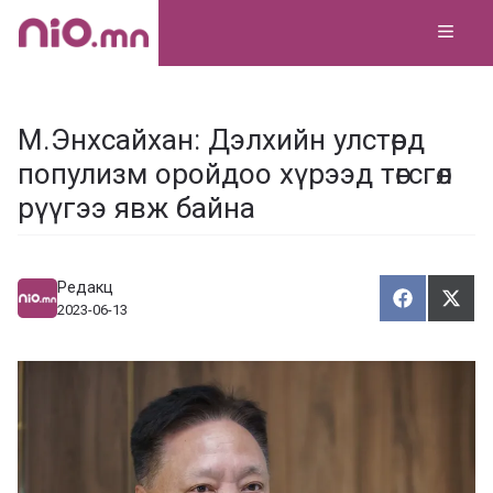
Skip
MEN
to
content
М.Энхсайхан: Дэлхийн улстөрд
популизм оройдоо хүрээд төгсгөл
рүүгээ явж байна
Редакц
Хуваалца
Түгэ
Х
Т
2023-06-13
у
в
г
а
э
а
э
л
х
ц
а
х