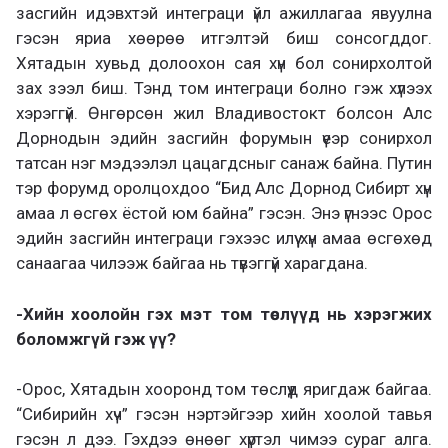
засгийн идэвхтэй интеграци үйл ажиллагаа явуулна
гэсэн яриа хөөрөө итгэлтэй биш сонсогддог.
Хятадын хувьд долоохон сая хүн бол сонирхолтой
зах зээл биш. Тэнд том интеграци болно гэж хүлээх
хэрэггүй. Өнгөрсөн жил Владивостокт болсон Алс
Дорнодын эдийн засгийн форумын үеэр сонирхол
татсан нэг мэдээлэл цацагдсныг санаж байна. Путин
тэр форумд оролцохдоо “Бид Алс Дорнод Сибирт хүн
амаа л өсгөх ёстой юм байна” гэсэн. Энэ үгнээс Орос
эдийн засгийн интеграци гэхээс илүү хүн амаа өсгөхөд
санаагаа чилээж байгаа нь түвэггүй харагдана.
-Хийн хоолойн гэх мэт том төслүүд нь хэрэгжих
боломжгүй гэж үү?
-Орос, Хятадын хооронд том төслүүд яригдаж байгаа.
“Сибирийн хүч” гэсэн нэртэйгээр хийн хоолой тавья
гэсэн л дээ. Гэхдээ өнөөг хүртэл чимээ сураг алга.