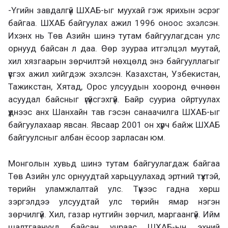
-Үгийн завдалгүй ШХАБ-ыг муухай гэж ярихын эсрэг
байгаа. ШХАБ байгуулах ажил 1996 оноос эхэлсэн.
Ихэнх нь Төв Азийн шинэ тутам байгуулагдсан улс
орнууд байсан л даа. Өөр зуураа итгэлцэл муутай,
хил хязгаарын зөрчилтэй нөхцөлд энэ байгууллагыг
үүсгэх ажил хийгдэж эхэлсэн. Казахстан, Узбекистан,
Тажикстан, Хятад, Орос улсуудын хооронд өчнөөн
асуудал байсныг үгүйсгэхгүй. Байр сууриа ойртуулах
үүднээс анх Шанхайн тав гэсэн санаачилга ШХАБ-ыг
байгуулахаар явсан. Явсаар 2001 он хүрч байж ШХАБ
байгуулсныг албан ёсоор зарласан юм.
Монголын хувьд шинэ тутам байгуулагдаж байгаа
Төв Азийн улс орнуудтай харьцуулахад эртний түүхтэй,
төрийн уламжлалтай улс. Түүнээс гадна хөрш
зэргэлдээ улсуудтай улс төрийн ямар нэгэн
зөрчилгүй. Хил, газар нутгийн зөрчил, маргаангүй. Ийм
шалтгаанууд байсан учраас ШХАБ-ын эхний