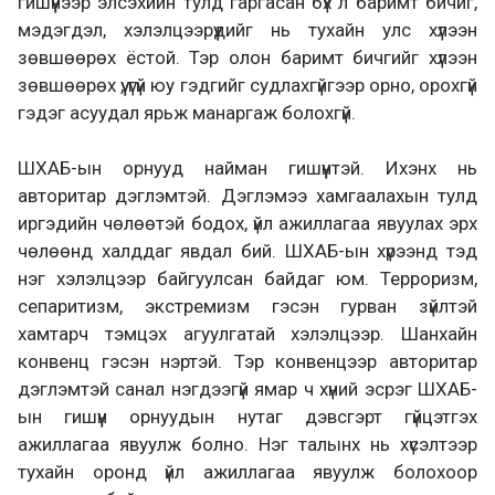
гишүүнээр элсэхийн тулд гаргасан бүх л баримт бичиг,
мэдэгдэл, хэлэлцээрүүдийг нь тухайн улс хүлээн
зөвшөөрөх ёстой. Тэр олон баримт бичгийг хүлээн
зөвшөөрөх үү, үгүй юу гэдгийг судлахгүйгээр орно, орохгүй
гэдэг асуудал ярьж манаргаж болохгүй.
ШХАБ-ын орнууд найман гишүүнтэй. Ихэнх нь
авторитар дэглэмтэй. Дэглэмээ хамгаалахын тулд
иргэдийн чөлөөтэй бодох, үйл ажиллагаа явуулах эрх
чөлөөнд халддаг явдал бий. ШХАБ-ын хүрээнд тэд
нэг хэлэлцээр байгуулсан байдаг юм. Терроризм,
сепаритизм, экстремизм гэсэн гурван зүйлтэй
хамтарч тэмцэх агуулгатай хэлэлцээр. Шанхайн
конвенц гэсэн нэртэй. Тэр конвенцээр авторитар
дэглэмтэй санал нэгдээгүй ямар ч хүний эсрэг ШХАБ-
ын гишүүн орнуудын нутаг дэвсгэрт гүйцэтгэх
ажиллагаа явуулж болно. Нэг талынх нь хүсэлтээр
тухайн оронд үйл ажиллагаа явуулж болохоор