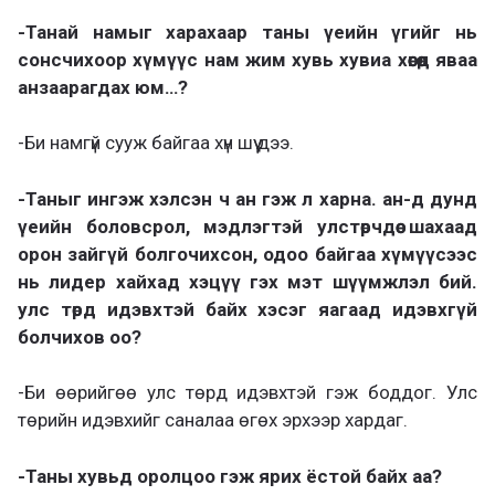
-Танай намыг харахаар таны үеийн үгийг нь
сонсчихоор хүмүүс нам жим хувь хувиа хөөгөөд яваа
анзаарагдах юм…?
-Би намгүй сууж байгаа хүн шүү дээ.
-Таныг ингэж хэлсэн ч ан гэж л харна. ан-д дунд
үеийн боловсрол, мэдлэгтэй улстөрчдөө шахаад
орон зайгүй болгочихсон, одоо байгаа хүмүүсээс
нь лидер хайхад хэцүү гэх мэт шүүмжлэл бий.
улс төрд идэвхтэй байх хэсэг яагаад идэвхгүй
болчихов оо?
-Би өөрийгөө улс төрд идэвхтэй гэж боддог. Улс
төрийн идэвхийг саналаа өгөх эрхээр хардаг.
-Таны хувьд оролцоо гэж ярих ёстой байх аа?