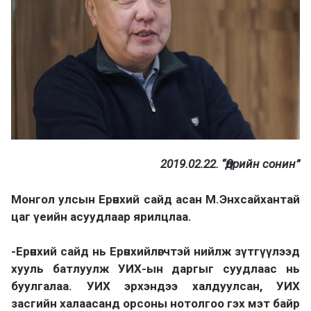
2019.02.22. “Өдрийн сонин”
Монгол улсын Ерөнхий сайд асан М.Энхсайхантай
цаг үеийн асуудлаар ярилцлаа.
-Ерөнхий сайд нь Ерөнхийлөгчтэй нийлж зүтгүүлээд
хууль батлуулж УИХ-ын даргыг суудлаас нь
буулгалаа. УИХ эрхэндээ халдуулсан, УИХ
засгийн халаасанд орсоны нотолгоо гэх мэт байр