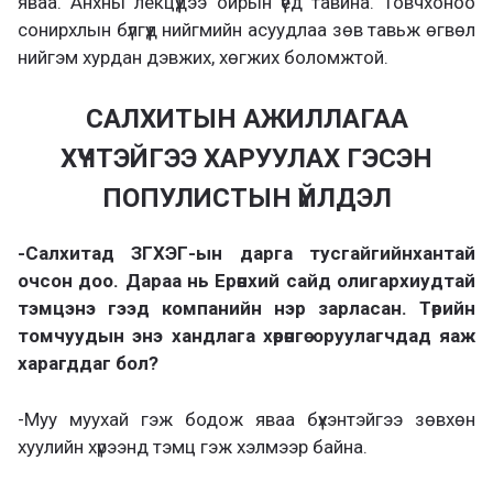
яваа. Анхны лекцүүдээ ойрын үед тавина. Товчхоноо
сонирхлын бүлгүүд нийгмийн асуудлаа зөв тавьж өгвөл
нийгэм хурдан дэвжих, хөгжих боломжтой.
САЛХИТЫН АЖИЛЛАГАА
ХҮЧТЭЙГЭЭ ХАРУУЛАХ ГЭСЭН
ПОПУЛИСТЫН ҮЙЛДЭЛ
-Салхитад ЗГХЭГ-ын дарга тусгайгийнхантай
очсон доо. Дараа нь Ерөнхий сайд олигархиудтай
тэмцэнэ гээд компанийн нэр зарласан. Төрийн
томчуудын энэ хандлага хөрөнгө оруулагчдад яаж
харагддаг бол?
-Муу муухай гэж бодож яваа бүхэнтэйгээ зөвхөн
хуулийн хүрээнд тэмц гэж хэлмээр байна.