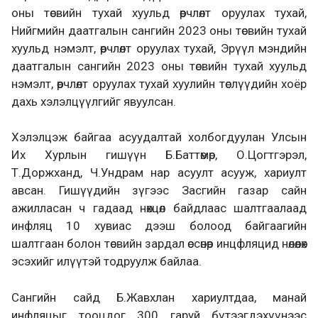
оны төсвийн тухай хуульд өөрчлөлт оруулах тухай,
Нийгмийн даатгалын сангийн 2023 оны төсвийн тухай
хуульд нэмэлт, өөрчлөлт оруулах тухай, Эрүүл мэндийн
даатгалын сангийн 2023 оны төсвийн тухай хуульд
нэмэлт, өөрчлөлт оруулах тухай хуулийн төслүүдийн хоёр
дахь хэлэлцүүлгийг явуулсан.
Хэлэлцэж байгаа асуудалтай холбогдуулан Улсын
Их Хурлын гишүүн Б.Баттөмөр, О.Цогтгэрэл,
Т.Доржханд, Ч.Ундрам нар асуулт асууж, хариулт
авсан. Гишүүдийн зүгээс Засгийн газар сайн
ажилласан ч гадаад нөхцөл байдлаас шалтгаалаад
инфляц 10 хувиас дээш болоод байгаагийн
шалтгаан болон төсвийн зардал өссөнөөр инцфляцид нөлөөлөх
эсэхийг илүүтэй тодруулж байлаа.
Сангийн сайд Б.Жавхлан хариултдаа, манай
инфляцыг тооцдог 300 гаруй бүтээгдэхүүнээс