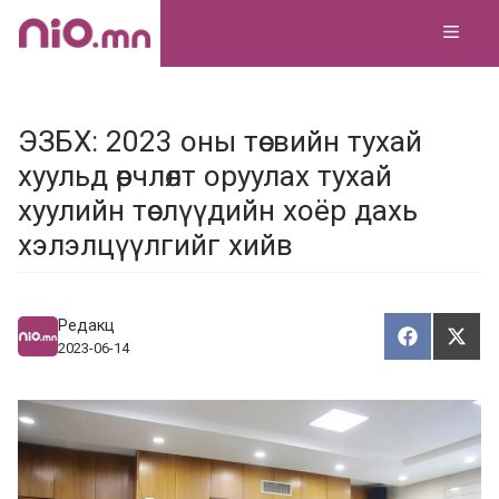
Skip
MEN
to
content
ЭЗБХ: 2023 оны төсвийн тухай
хуульд өөрчлөлт оруулах тухай
хуулийн төслүүдийн хоёр дахь
хэлэлцүүлгийг хийв
Редакц
Хуваалца
Түг
Х
Т
2023-06-14
у
ү
в
г
а
э
а
э
л
х
ц
а
х