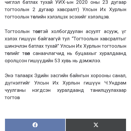
чиглэл батлах тухай УИХ-ын 2020 оны 23 дугаар
тогтоолын 2 дугаар хавсралт) Улсын Их Хурлын
тогтоолын төслийн хэлэлцэх эсэхийг хэлэлцэв.
Тогтоолын төсөлтэй холбогдуулан асуулт асууж, үг
хэлэх гишүүн байгаагүй тул “Тогтоолын хавсралтыг
шинэчлэн батлах тухай” Улсын Их Хурлын тогтоолын
төслийг төсөл санаачлагчид нь буцаахыг хуралдаанд
оролцсон гишүүдийн 53 хувь нь дэмжлээ.
Энэ талаарх Эдийн засгийн байнгын хорооны санал,
дүгнэлтийг Улсын Их Хурлын гишүүн Ч.Ундрам
чуулганы нэгдсэн хуралдаанд танилцуулахаар
тогтов
Хуваалцах:
Түгээх:
Х
Т