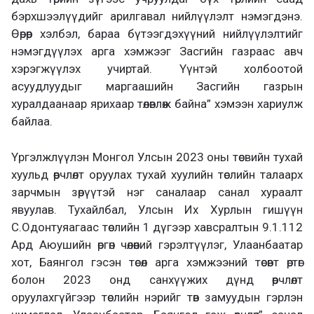
бэрхшээлүүдийг арилгавал нийлүүлэлт нэмэгдэнэ.
Өөрөөр хэлбэл, бараа бүтээгдэхүүний нийлүүлэлтийг
нэмэгдүүлэх арга хэмжээг Засгийн газраас авч
хэрэгжүүлэх учиртай. Үүнтэй холбоотой
асуудлуудыг маргаашийн Засгийн газрын
хуралдаанаар ярихаар төлөвлөж байна” хэмээн хариулж
байлаа.
Үргэлжлүүлэн Монгол Улсын 2023 оны төсвийн тухай
хуульд өөрчлөлт оруулах тухай хуулийн төслийн талаарх
зарчмын зөрүүтэй нэг саналаар санал хураалт
явуулав. Тухайлбал, Улсын Их Хурлын гишүүн
С.Одонтуяагаас төслийн 1 дүгээр хавсралтын 9.1.112
Ард Аюушийн өргөн чөлөөний гэрэлтүүлэг, Улаанбаатар
хот, Баянгол гэсэн төсөл арга хэмжээний төсөвт өртөг
болон 2023 онд санхүүжих дүнд өөрчлөлт
оруулахгүйгээр төслийн нэрийг төв замуудын гэрлэн