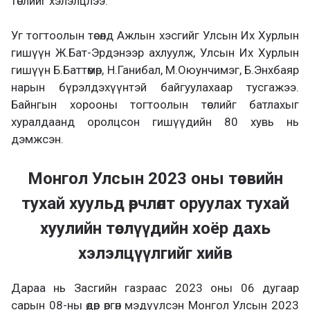
төслийг хэлэлцлээ.
Уг тогтоолын төсөлд Ажлын хэсгийг Улсын Их Хурлын
гишүүн Ж.Бат-Эрдэнээр ахлуулж, Улсын Их Хурлын
гишүүн Б.Баттөмөр, Н.Ганибал, М.Оюунчимэг, Б.Энхбаяр
нарын бүрэлдэхүүнтэй байгуулахаар тусгажээ.
Байнгын хорооны тогтоолын төслийг батлахыг
хуралдаанд оролцсон гишүүдийн 80 хувь нь
дэмжсэн.
Монгол Улсын 2023 оны төсвийн
тухай хуульд өөрчлөлт оруулах тухай
хуулийн төслүүдийн хоёр дахь
хэлэлцүүлгийг хийв
Дараа нь Засгийн газраас 2023 оны 06 дугаар
сарын 08-ны өдөр өргөн мэдүүлсэн Монгол Улсын 2023