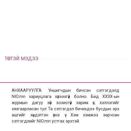
у
ү
в
г
а
э
а
э
л
х
ц
а
х
ТӨСТЭЙ МЭДЭЭ
АНХААРУУЛГА: Уншигчдын бичсэн сэтгэгдэлд
NIO.mn хариуцлага хүлээхгүй болно. Бид ХХЗХ-ын
журмын дагуу зүй зохисгүй зарим үг, хэллэгийг
хязгаарласан тул Та сэтгэгдэл бичихдээ бусдын эрх
ашгийг хүндэтгэн үзнэ үү. Хэм хэмжээ зөрчсөн
сэтгэгдлийг NIO.mn устгах эрхтэй.