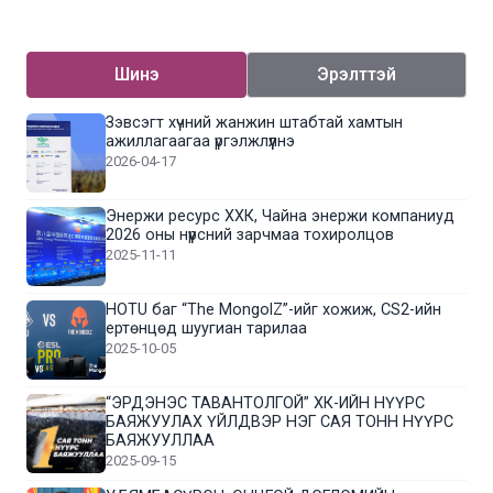
Шинэ
Эрэлттэй
Зэвсэгт хүчний жанжин штабтай хамтын
ажиллагаагаа үргэлжлүүлнэ
2026-04-17
Энержи ресурс ХХК, Чайна энержи компаниуд
2026 оны нүүрсний зарчмаа тохиролцов
2025-11-11
HOTU баг “The MongolZ”-ийг хожиж, CS2-ийн
ертөнцөд шуугиан тарилаа
2025-10-05
“ЭРДЭНЭС ТАВАНТОЛГОЙ” ХК-ИЙН НҮҮРС
БАЯЖУУЛАХ ҮЙЛДВЭР НЭГ САЯ ТОНН НҮҮРС
БАЯЖУУЛЛАА
2025-09-15