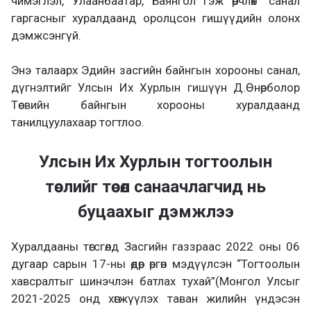
чимэглэл, Улаанбаатар, Баянгол гэж өөрчлөх” санал
гаргасныг хуралдаанд оролцсон гишүүдийн олонх
дэмжсэнгүй.
Энэ талаарх Эдийн засгийн байнгын хорооны санал,
дүгнэлтийг Улсын Их Хурлын гишүүн Д.Өнөрболор
Төсвийн байнгын хорооны хуралдаанд
танилцуулахаар тогтлоо.
Улсын Их Хурлын тогтоолын
төслийг төсөл санаачлагчид нь
буцаахыг дэмжлээ
Хуралдааны төгсгөлд Засгийн газзраас 2022 оны 06
дугаар сарын 17-ны өдөр өргөн мэдүүлсэн “Тогтоолын
хавсралтыг шинэчлэн батлах тухай”(Монгол Улсыг
2021-2025 онд хөгжүүлэх таван жилийн үндэсэн