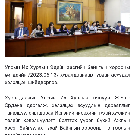
Улсын Их Хурлын Эдийн засгийн байнгын хорооны
өчигдрийн /2023.06.13/ хуралдаанаар гурван асуудал
хэлэлцэн шийдвэрлэв.
Хуралдааныг Улсын Их Хурлын гишүүн Ж.Бат-
Эрдэнэ даргалж, хэлэлцэх асуудлын дарааллыг
танилцуулсны дараа Иргэний нисэхийн тухай хуулийн
төслийг хэлэлцүүлэгт бэлтгэх үүрэг бүхий Ажлын
хэсэг байгуулах тухай Байнгын хорооны тогтоолын