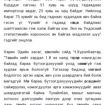
бүрддэг сагсны 51 хувь нь шууд гадаадаас
импортоор авдаг, 25 хувь нь орц байдаг. Нийлээд
бараг 75 хувийг нь бид гаднаас худалдаж авч байна
гэсэн үг. Үүнийг л гадаад нөхцөл байдлаас
шалтгаалсан гэж хэлж байгаа юм. Энэ нь Үндэсний
статистикийн хорооноос өгч байгаа мэдээлэл шүү”
гэдгийг онцлов.
Харин Эдийн засаг, хөгжлийн сайд Ч.Хүрэлбаатар,
“Төсвийн нийт зардал 1.8 их наяд төгрөгөөр нэмэгдсэн
байхад бараа бүтээгдэхүүний үнэд нөлөөлөхгүй гэж
худлаа ярьж болохгүй. Тэгэхээр бидэнд мөнгөний
бодлогоо эргэн харж, авч үзэх шаардлага бий болж
магадгүй. Мөн бараа, бүтээгдэхүүнүүдийн өрсөлдөөнийг
сайжруулах, нэмэгдүүлэх арга хэмжээнүүдийг авах
шаардлагатай байна. Тухайлбал, махыг малчны
хотноос дэлгүүрийн лангуун дээр очих хугацаан
дахь төрийн зүгээс учруулдаг бүх төрлийн саад