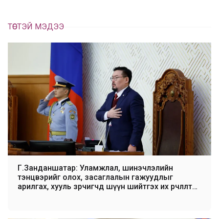
ТӨСТЭЙ МЭДЭЭ
Г.Занданшатар: Уламжлал, шинэчлэлийн
тэнцвэрийг олох, засаглалын гажуудлыг
арилгах, хууль зөрчигчдөө шүүн шийтгэх их өөрчлөлтөд
тэмүүлсэн цаг үеийг бид туулж байна