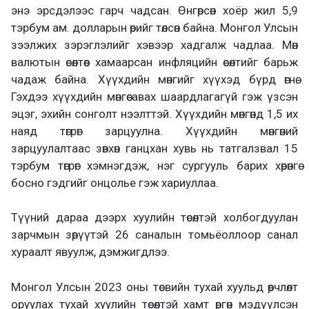
энэ эрсдэлээс гарч чадсан. Өнгөрсөн хоёр жил 5,9
тэрбум ам. долларын өрийг төлсөн байна. Монгол Улсын
зээлжих зэрэглэлийг хэвээр хадгалж чадлаа. Мөн
валютын өсөлтөөс хамаарсан инфляцийн өсөлтийг барьж
чадаж байна. Хүүхдийн мөнгийг хүүхэд бүрд өгнө.
Гэхдээ хүүхдийн мөнгөө авах шаардлагагүй гэж үзсэн
эцэг, эхийн сонголт нээлттэй. Хүүхдийн мөнгөнд 1,5 их
наяд төгрөг зарцуулна. Хүүхдийн мөнгөний
зарцуулалтаас зөвхөн ганцхан хувь нь татгалзвал 15
тэрбум төгрөг хэмнэгдэж, нэг сургууль барих хөрөнгө
босно гэдгийг онцолье гэж хариуллаа.
Түүний дараа дээрх хуулийн төсөлтэй холбогдуулан
зарчмын зөрүүтэй 26 саналын томьёоллоор санал
хураалт явуулж, дэмжигдлээ.
Монгол Улсын 2023 оны төсвийн тухай хуульд өөрчлөлт
оруулах тухай хуулийн төсөлтэй хамт өргөн мэдүүлсэн