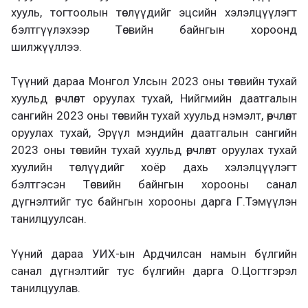
хууль, тогтоолын төслүүдийг эцсийн хэлэлцүүлэгт
бэлтгүүлэхээр Төсвийн байнгын хороонд
шилжүүллээ.
Түүний дараа Монгол Улсын 2023 оны төсвийн тухай
хуульд өөрчлөлт оруулах тухай, Нийгмийн даатгалын
сангийн 2023 оны төсвийн тухай хуульд нэмэлт, өөрчлөлт
оруулах тухай, Эрүүл мэндийн даатгалын сангийн
2023 оны төсвийн тухай хуульд өөрчлөлт оруулах тухай
хуулийн төслүүдийг хоёр дахь хэлэлцүүлэгт
бэлтгэсэн Төсвийн байнгын хорооны санал
дүгнэлтийг тус байнгын хорооны дарга Г.Тэмүүлэн
танилцуулсан.
Үүний дараа УИХ-ын Ардчилсан намын бүлгийн
санал дүгнэлтийг тус бүлгийн дарга О.Цогтгэрэл
танилцуулав.