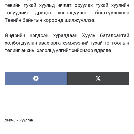
төсвийн тухай хуульд өөрчлөлт оруулах тухай хуулийн
төслүүдийг дөрөвдэх хэлэлцүүлэгт бэлтгүүлэхээр
Төсвийн байнгын хороонд шилжүүллээ.
Өнөөдрийн нэгдсэн хуралдаан Хууль баталсантай
холбогдуулан авах арга хэмжээний тухай тогтоолын
төслийг анхны хэлэлцүүлгийг хийснээр өндөрлөлөө.
Хуваалцах:
Түгээх:
Х
Т
у
ү
в
г
а
э
а
э
л
х
ц
а
УИХ-ын чуулган
х