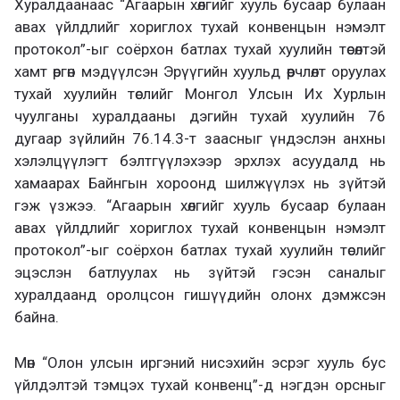
Хуралдаанаас “Агаарын хөлгийг хууль бусаар булаан
авах үйлдлийг хориглох тухай конвенцын нэмэлт
протокол”-ыг соёрхон батлах тухай хуулийн төсөлтэй
хамт өргөн мэдүүлсэн Эрүүгийн хуульд өөрчлөлт оруулах
тухай хуулийн төслийг Монгол Улсын Их Хурлын
чуулганы хуралдааны дэгийн тухай хуулийн 76
дугаар зүйлийн 76.14.3-т заасныг үндэслэн анхны
хэлэлцүүлэгт бэлтгүүлэхээр эрхлэх асуудалд нь
хамаарах Байнгын хороонд шилжүүлэх нь зүйтэй
гэж үзжээ. “Агаарын хөлгийг хууль бусаар булаан
авах үйлдлийг хориглох тухай конвенцын нэмэлт
протокол”-ыг соёрхон батлах тухай хуулийн төслийг
эцэслэн батлуулах нь зүйтэй гэсэн саналыг
хуралдаанд оролцсон гишүүдийн олонх дэмжсэн
байна.
Мөн “Олон улсын иргэний нисэхийн эсрэг хууль бус
үйлдэлтэй тэмцэх тухай конвенц”-д нэгдэн орсныг