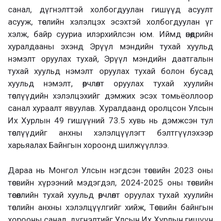
санал, дүгнэлттэй холбогдуулан гишүүд асуулт
асууж, төслийн хэлэлцэх эсэхтэй холбогдуулан үг
хэлж, байр сууриа илэрхийлсэн юм. Иймд өнөөдрийн
хуралдааны эхэнд Эрүүл мэндийн тухай хуульд
нэмэлт оруулах тухай, Эрүүл мэндийн даатгалын
тухай хуульд нэмэлт оруулах тухай болон бусад
хуульд нэмэлт, өөрчлөлт оруулах тухай хуулийн
төслүүдийн хэлэлцэхийг дэмжих эсэх томьёоллоор
санал хураалт явуулав. Хуралдаанд оролцсон Улсын
Их Хурлын 49 гишүүний 73.5 хувь нь дэмжсэн тул
төслүүдийг анхны хэлэлцүүлэгт бэлтгүүлэхээр
харьяалах Байнгын хороонд шилжүүллээ.
Дараа нь Монгол Улсын нэгдсэн төсвийн 2023 оны
төсвийн хүрээний мэдэгдэл, 2024-2025 оны төсвийн
төсөөллийн тухай хуульд өөрчлөлт оруулах тухай хуулийн
төслийн анхны хэлэлцүүлгийг хийж, Төсвийн байнгын
хорооны санал, дүгнэлтийг Улсын Их Хурлын гишүүн