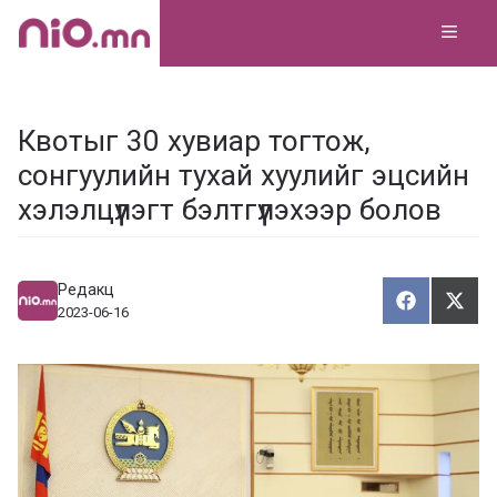
Skip
MEN
to
content
Квотыг 30 хувиар тогтож,
сонгуулийн тухай хуулийг эцсийн
хэлэлцүүлэгт бэлтгүүлэхээр болов
Редакц
Хуваалца
Түг
Х
Т
2023-06-16
у
ү
в
г
а
э
а
э
л
х
ц
а
х