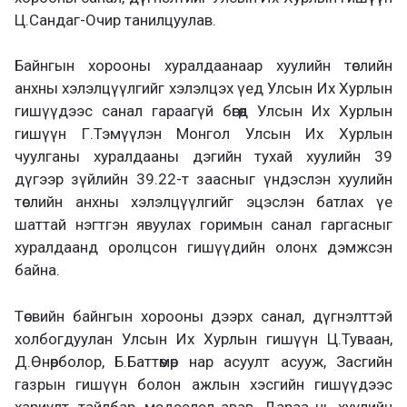
Ц.Сандаг-Очир танилцуулав.
Байнгын хорооны хуралдаанаар хуулийн төслийн
анхны хэлэлцүүлгийг хэлэлцэх үед Улсын Их Хурлын
гишүүдээс санал гараагүй бөгөөд Улсын Их Хурлын
гишүүн Г.Тэмүүлэн Монгол Улсын Их Хурлын
чуулганы хуралдааны дэгийн тухай хуулийн 39
дүгээр зүйлийн 39.22-т заасныг үндэслэн хуулийн
төслийн анхны хэлэлцүүлгийг эцэслэн батлах үе
шаттай нэгтгэн явуулах горимын санал гаргасныг
хуралдаанд оролцсон гишүүдийн олонх дэмжсэн
байна.
Төсвийн байнгын хорооны дээрх санал, дүгнэлттэй
холбогдуулан Улсын Их Хурлын гишүүн Ц.Туваан,
Д.Өнөрболор, Б.Баттөмөр нар асуулт асууж, Засгийн
газрын гишүүн болон ажлын хэсгийн гишүүдээс
хариулт, тайлбар, мэдээлэл авав. Дараа нь хуулийн