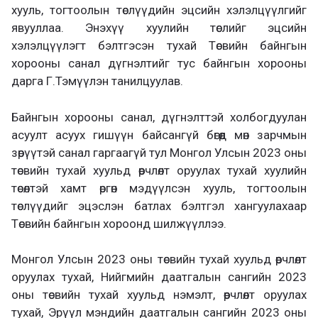
хууль, тогтоолын төслүүдийн эцсийн хэлэлцүүлгийг
явууллаа. Энэхүү хуулийн төслийг эцсийн
хэлэлцүүлэгт бэлтгэсэн тухай Төсвийн байнгын
хорооны санал дүгнэлтийг тус байнгын хорооны
дарга Г.Тэмүүлэн танилцуулав.
Байнгын хорооны санал, дүгнэлттэй холбогдуулан
асуулт асуух гишүүн байсангүй бөгөөд мөн зарчмын
зөрүүтэй санал гаргаагүй тул Монгол Улсын 2023 оны
төсвийн тухай хуульд өөрчлөлт оруулах тухай хуулийн
төсөлтэй хамт өргөн мэдүүлсэн хууль, тогтоолын
төслүүдийг эцэслэн батлах бэлтгэл хангуулахаар
Төсвийн байнгын хороонд шилжүүллээ.
Монгол Улсын 2023 оны төсвийн тухай хуульд өөрчлөлт
оруулах тухай, Нийгмийн даатгалын сангийн 2023
оны төсвийн тухай хуульд нэмэлт, өөрчлөлт оруулах
тухай, Эрүүл мэндийн даатгалын сангийн 2023 оны