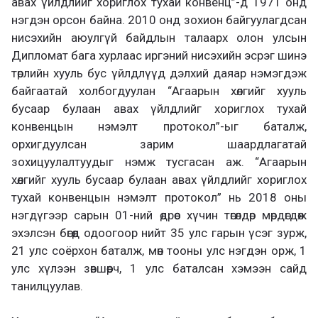
авах үйлдлийг хориглох тухай конвенц”-д 1971 онд
нэгдэн орсон байна. 2010 онд зохион байгуулагдсан
нисэхийн аюулгүй байдлын талаарх олон улсын
Дипломат бага хурлаас иргэний нисэхийн эсрэг шинэ
төрлийн хууль бус үйлдлүүд дэлхий даяар нэмэгдэж
байгаатай холбогдуулан “Агаарын хөлгийг хууль
бусаар булаан авах үйлдлийг хориглох тухай
конвенцын нэмэлт протокол”-ыг баталж,
орхигдуулсан зарим шаардлагатай
зохицуулалтуудыг нэмж тусгасан аж. “Агаарын
хөлгийг хууль бусаар булаан авах үйлдлийг хориглох
тухай конвенцын нэмэлт протокол” нь 2018 оны
нэгдүгээр сарын 01-ний өдрөөс хүчин төгөлдөр мөрдөгдөж
эхэлсэн бөгөөд одоогоор нийт 35 улс гарын үсэг зурж,
21 улс соёрхон баталж, мөн тооны улс нэгдэн орж, 1
улс хүлээн зөвшөөрч, 1 улс баталсан хэмээн сайд
танилцуулав.