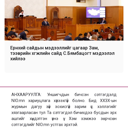
Ерөнхий сайдын мэдээллийг цагаар Зам,
тээврийн хөгжлийн сайд С.Бямбацогт мэдээлэл
хийлээ
АНХААРУУЛГА: Уншигчдын бичсэн сэтгэгдэлд
NIO.mn хариуцлага хүлээхгүй болно. Бид ХХЗХ-ын
журмын дагуу зүй зохисгүй зарим үг, хэллэгийг
хязгаарласан тул Та сэтгэгдэл бичихдээ бусдын эрх
ашгийг хүндэтгэн үзнэ үү. Хэм хэмжээ зөрчсөн
сэтгэгдлийг NIO.mn устгах эрхтэй.