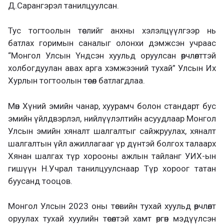
Д.Сарангэрэл танилцуулсан.
Тус тогтоолын төслийг анхны хэлэлцүүлгээр нь
батлах горимын саналыг олонхи дэмжсэн учраас
“Монгол Улсын Үндсэн хуульд оруулсан өөрчлөлттэй
холбогдуулан авах арга хэмжээний тухай” Улсын Их
Хурлын тогтоолын төсөл батлагдлаа.
Мөн Хүний эмийн чанар, хуурамч болон стандарт бус
эмийн үйлдвэрлэл, нийлүүлэлтийн асуудлаар Монгол
Улсын эмийн хяналт шалгалтыг сайжруулах, хяналт
шалгалтын үйл ажиллагааг үр дүнтэй болгох талаарх
Хянан шалгах түр хорооны ажлын тайланг УИХ-ын
гишүүн Н.Учрал танилцуулснаар Түр хороог татан
буусанд тооцов.
Монгол Улсын 2023 оны төсвийн тухай хуульд өөрчлөлт
оруулах тухай хуулийн төсөлтэй хамт өргөн мэдүүлсэн