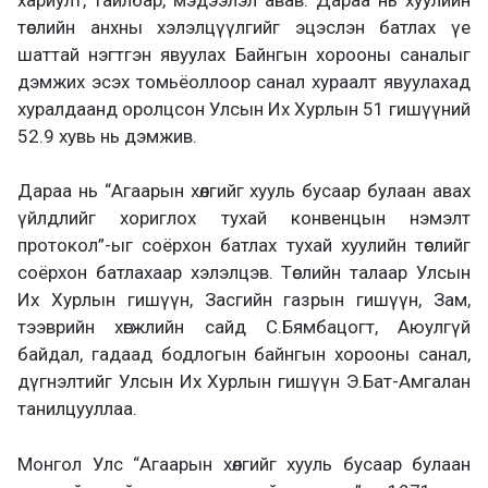
төслийн анхны хэлэлцүүлгийг эцэслэн батлах үе
шаттай нэгтгэн явуулах Байнгын хорооны саналыг
дэмжих эсэх томьёоллоор санал хураалт явуулахад
хуралдаанд оролцсон Улсын Их Хурлын 51 гишүүний
52.9 хувь нь дэмжив.
Дараа нь “Агаарын хөлгийг хууль бусаар булаан авах
үйлдлийг хориглох тухай конвенцын нэмэлт
протокол”-ыг соёрхон батлах тухай хуулийн төслийг
соёрхон батлахаар хэлэлцэв. Төслийн талаар Улсын
Их Хурлын гишүүн, Засгийн газрын гишүүн, Зам,
тээврийн хөгжлийн сайд С.Бямбацогт, Аюулгүй
байдал, гадаад бодлогын байнгын хорооны санал,
дүгнэлтийг Улсын Их Хурлын гишүүн Э.Бат-Амгалан
танилцууллаа.
Монгол Улс “Агаарын хөлгийг хууль бусаар булаан