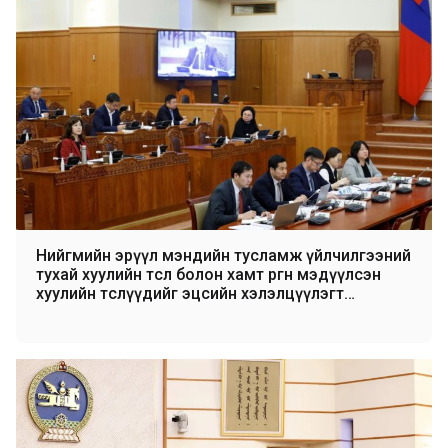
Нийгмийн эрүүл мэндийн тусламж үйлчилгээний
тухай хуулийн төсөл болон хамт өргөн мэдүүлсэн
хуулийн төслүүдийг эцсийн хэлэлцүүлэгт
бэлтгүүлэхээр шилжүүллээ