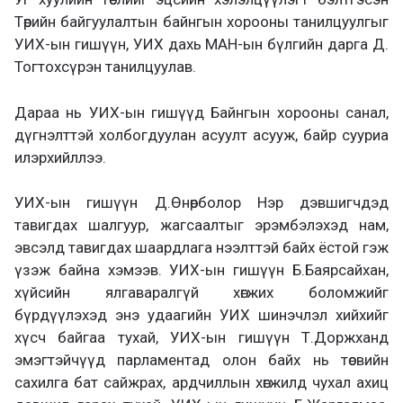
Төрийн байгуулалтын байнгын хорооны танилцуулгыг
УИХ-ын гишүүн, УИХ дахь МАН-ын бүлгийн дарга Д.
Тогтохсүрэн танилцуулав.
Дараа нь УИХ-ын гишүүд Байнгын хорооны санал,
дүгнэлттэй холбогдуулан асуулт асууж, байр сууриа
илэрхийллээ.
УИХ-ын гишүүн Д.Өнөрболор Нэр дэвшигчдэд
тавигдах шалгуур, жагсаалтыг эрэмбэлэхэд нам,
эвсэлд тавигдах шаардлага нээлттэй байх ёстой гэж
үзэж байна хэмээв. УИХ-ын гишүүн Б.Баярсайхан,
хүйсийн ялгаваралгүй хөгжих боломжийг
бүрдүүлэхэд энэ удаагийн УИХ шинэчлэл хийхийг
хүсч байгаа тухай, УИХ-ын гишүүн Т.Доржханд
эмэгтэйчүүд парламентад олон байх нь төсвийн
сахилга бат сайжрах, ардчиллын хөгжилд чухал ахиц