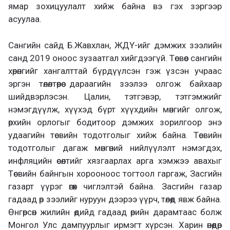
ямар зохицуулалт хийж байна вэ гэх зэргээр
асуулаа.
Сангийн сайд Б.Жавхлан, ЖДҮ-ийг дэмжих зээлийн
санд 2019 оноос зузаатгал хийгдээгүй. Төсвөөс сангийн
хөрөнгийг хангалттай бүрдүүлсэн гэж үзсэн учраас
эргэн төлөлтөөрөө дараагийн зээлээ олгож байхаар
шийдвэрлэсэн. Цалин, тэтгэвэр, тэтгэмжийг
нэмэгдүүлж, хүүхэд бүрт хүүхдийн мөнгийг олгож,
өрхийн орлогыг бодитоор дэмжих зорилгоор энэ
удаагийн төсвийн тодотголыг хийж байна. Төсвийн
тодотголыг дагаж мөнгөний нийлүүлэлт нэмэгдэх,
инфляцийн өсөлтийг хязгаарлах арга хэмжээ авахыг
Төсвийн байнгын хорооноос тогтоол гаргаж, Засгийн
газарт үүрэг өгөх чиглэлтэй байна. Засгийн газар
гадаад өр зээлийг нуруун дээрээ үүрч, төлөөд явж байна.
Өнгөрсөн жилийн өдийд гадаад өрийн дарамтаас болж
Монгол Улс дампуурлыг ирмэгт хүрсэн. Харин өнөөдөр