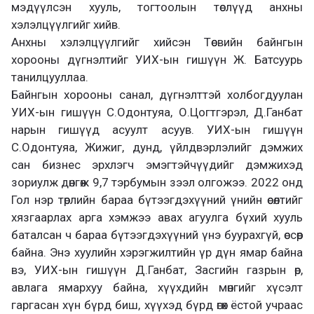
мэдүүлсэн хууль, тогтоолын төслүүд анхны
хэлэлцүүлгийг хийв.
Анхны хэлэлцүүлгийг хийсэн Төсвийн байнгын
хорооны дүгнэлтийг УИХ-ын гишүүн Ж. Батсуурь
танилцууллаа.
Байнгын хорооны санал, дүгнэлттэй холбогдуулан
УИХ-ын гишүүн С.Одонтуяа, О.Цогтгэрэл, Д.Ганбат
нарын гишүүд асуулт асуув. УИХ-ын гишүүн
С.Одонтуяа, Жижиг, дунд, үйлдвэрлэлийг дэмжих
сан бизнес эрхлэгч эмэгтэйчүүдийг дэмжихэд
зориулж дөнгөж 9,7 тэрбумын зээл олгожээ. 2022 онд
Гол нэр төрлийн бараа бүтээгдэхүүний үнийн өсөлтийг
хязгаарлах арга хэмжээ авах агуулга бүхий хууль
баталсан ч бараа бүтээгдэхүүний үнэ буурахгүй, өссөөр
байна. Энэ хуулийн хэрэгжилтийн үр дүн ямар байна
вэ, УИХ-ын гишүүн Д.Ганбат, Засгийн газрын өр,
авлага ямархуу байна, хүүхдийн мөнгийг хүсэлт
гаргасан хүн бүрд биш, хүүхэд бүрд өгөх ёстой учраас