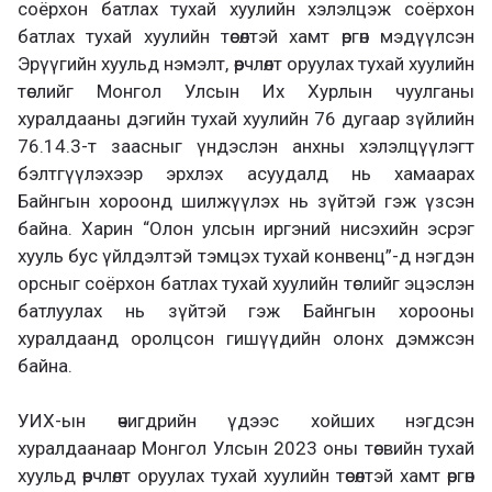
соёрхон батлах тухай хуулийн хэлэлцэж соёрхон
батлах тухай хуулийн төсөлтэй хамт өргөн мэдүүлсэн
Эрүүгийн хуульд нэмэлт, өөрчлөлт оруулах тухай хуулийн
төслийг Монгол Улсын Их Хурлын чуулганы
хуралдааны дэгийн тухай хуулийн 76 дугаар зүйлийн
76.14.3-т заасныг үндэслэн анхны хэлэлцүүлэгт
бэлтгүүлэхээр эрхлэх асуудалд нь хамаарах
Байнгын хороонд шилжүүлэх нь зүйтэй гэж үзсэн
байна. Харин “Олон улсын иргэний нисэхийн эсрэг
хууль бус үйлдэлтэй тэмцэх тухай конвенц”-д нэгдэн
орсныг соёрхон батлах тухай хуулийн төслийг эцэслэн
батлуулах нь зүйтэй гэж Байнгын хорооны
хуралдаанд оролцсон гишүүдийн олонх дэмжсэн
байна.
УИХ-ын өчигдрийн үдээс хойших нэгдсэн
хуралдаанаар Монгол Улсын 2023 оны төсвийн тухай
хуульд өөрчлөлт оруулах тухай хуулийн төсөлтэй хамт өргөн