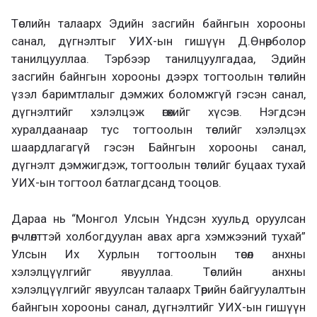
Төслийн талаарх Эдийн засгийн байнгын хорооны
санал, дүгнэлтыг УИХ-ын гишүүн Д.Өнөрболор
танилцууллаа. Тэрбээр танилцуулгадаа, Эдийн
засгийн байнгын хорооны дээрх тогтоолын төслийн
үзэл баримтлалыг дэмжих боломжгүй гэсэн санал,
дүгнэлтийг хэлэлцэж өгөхийг хүсэв. Нэгдсэн
хуралдаанаар тус тогтоолын төслийг хэлэлцэх
шаардлагагүй гэсэн Байнгын хорооны санал,
дүгнэлт дэмжигдэж, тогтоолын төслийг буцаах тухай
УИХ-ын тогтоол батлагдсанд тооцов.
Дараа нь “Монгол Улсын Үндсэн хуульд оруулсан
өөрчлөлттэй холбогдуулан авах арга хэмжээний тухай”
Улсын Их Хурлын тогтоолын төсөл анхны
хэлэлцүүлгийг явууллаа. Төслийн анхны
хэлэлцүүлгийг явуулсан талаарх Төрийн байгуулалтын
байнгын хорооны санал, дүгнэлтийг УИХ-ын гишүүн