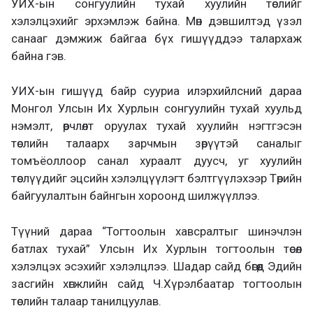
УИХ-ын сонгуулийн тухай хуулийн төслийг
хэлэлцэхийг эрхэмлэж байна. Мөн дэвшилтэд үзэл
санааг дэмжиж байгаа бүх гишүүддээ талархаж
байна гэв.
УИХ-ын гишүүд байр сууриа илэрхийлсний дараа
Монгол Улсын Их Хурлын сонгуулийн тухай хуульд
нэмэлт, өөрчлөлт оруулах тухай хуулийн нэгтгэсэн
төслийн талаарх зарчмын зөрүүтэй саналыг
томъёоллоор санал хураалт дуусч, уг хуулийн
төслүүдийг эцсийн хэлэлцүүлэгт бэлтгүүлэхээр Төрийн
байгуулалтын байнгын хороонд шилжүүллээ.
Түүний дараа “Тогтоолын хавсралтыг шинэчлэн
батлах тухай” Улсын Их Хурлын тогтоолын төсөл
хэлэлцэх эсэхийг хэлэлцлээ. Шадар сайд бөгөөд Эдийн
засгийн хөгжлийн сайд Ч.Хүрэлбаатар тогтоолын
төслийн талаар танилцуулав.