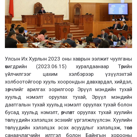
Улсын Их Хурлын 2023 оны хаврын ээлжит чуулганы
өчигдрийн (2023.06.15) хуралдаанаар Төрийн
үйлчилгээг цахим хэлбэрээр үзүүлэхтэй
холбоотойгоор хууль хоорондын давхардал, хийдэл,
зөрчлийг арилгах зорилгоор Эрүүл мэндийн тухай
хуульд нэмэлт оруулах тухай, Эрүүл мэндийн
даатгалын тухай хуульд нэмэлт оруулах тухай болон
бусад хуульд нэмэлт, өөрчлөлт оруулах тухай хуулийн
төслүүдийн хэлэлцэх эсэхийг үргэлжлүүлсэн. Хуулийн
төслүүдийн хэлэлцэх эсэх асуудлыг хэлэлцэж, төсөл
санаачлагчийн илтгэл болон Байнгын хорооны