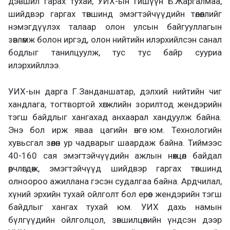
дэвшил гарах тухай, УИХ-ын гишүүн Б.Жаргалмаа,
шийдвэр гаргах төвшинд эмэгтэйчүүдийн төлөөллийг
нэмэгдүүлэх талаар олон улсын байгууллагын
зөвлөмж болон иргэд, олон нийтийн илэрхийлсэн санал
бодлыг танилцуулж, тус тус байр сууриа
илэрхийллээ.
УИХ-ын дарга Г.Занданшатар, дэлхий нийтийн чиг
хандлага, тогтвортой хөгжлийн зорилтод жендэрийн
тэгш байдлыг хангахад анхаарал хандуулж байна.
Энэ бол ирж яваа цагийн өнгө юм. Технологийн
хувьсгал зөөлөн ур чадварыг шаардаж байна. Тиймээс
40-160 сая эмэгтэйчүүдийн ажлын нөхцөл байдал
өөрчлөгдөж, эмэгтэйчүүд шийдвэр гаргах төвшинд
олноороо ажиллана гэсэн судалгаа байна. Ардчилал,
хүний эрхийн тухай ойлголт бол ерөөс жендэрийн тэгш
байдлыг хангах тухай юм. УИХ дахь намын
бүлгүүдийн ойлголцол, зөвшилцөлийн үндсэн дээр