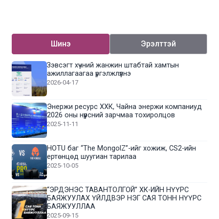
Шинэ
Эрэлттэй
Зэвсэгт хүчний жанжин штабтай хамтын
ажиллагаагаа үргэлжлүүлнэ
2026-04-17
Энержи ресурс ХХК, Чайна энержи компаниуд
2026 оны нүүрсний зарчмаа тохиролцов
2025-11-11
HOTU баг “The MongolZ”-ийг хожиж, CS2-ийн
ертөнцөд шуугиан тарилаа
2025-10-05
“ЭРДЭНЭС ТАВАНТОЛГОЙ” ХК-ИЙН НҮҮРС
БАЯЖУУЛАХ ҮЙЛДВЭР НЭГ САЯ ТОНН НҮҮРС
БАЯЖУУЛЛАА
2025-09-15