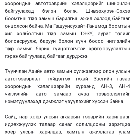
хоорондын автотээврийн хэлэлцээрийг шинэчлэн
байгуулахад бэлэн болж, Шивээхүрэн-Сэхээ
боомтын төмөр замын барилгын ажил эхлээд байгааг
онцолсон байна. Мөн Гашуунсухайт-Ганцмод боомтын
хил холболтын төмөр замын ТЭЗҮ, зураг төслийг
боловсруулж, баруун болон зүүн босоо чиглэлийн
төмөр замыг барих гүйцэтгэгчтэй хөрөнгө оруулалтын
гэрээ байгуулаад байгааг дурджээ.
Түүнчлэн Азийн авто замын сүлжээгээр олон улсын
автотээвэрлэлт гүйцэтгэх тухай Засгийн газар
хоорондын хэлэлцээрийн хүрээнд АН-3, АН-4
чиглэлийн авто замаар ачаа тээвэрлэлтийг
нэмэгдүүлэхэд дэмжлэг үзүүлэхийг хүссэн байна.
Сайд нар хоёр улсын агаарын тээврийн харилцааг
идэвхжүүлэх талаар санал солилцсоны зэрэгцээ
хоёр улсын харилцаа, хамтын ажиллагаа улам