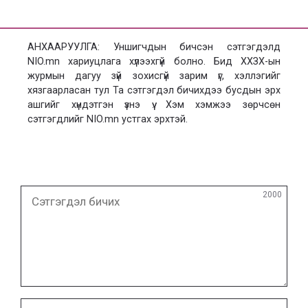
АНХААРУУЛГА: Уншигчдын бичсэн сэтгэгдэлд
NIO.mn хариуцлага хүлээхгүй болно. Бид ХХЗХ-ын
журмын дагуу зүй зохисгүй зарим үг, хэллэгийг
хязгаарласан тул Та сэтгэгдэл бичихдээ бусдын эрх
ашгийг хүндэтгэн үзнэ үү. Хэм хэмжээ зөрчсөн
сэтгэгдлийг NIO.mn устгах эрхтэй.
Сэтгэгдэл
2000
бичих
Нэр