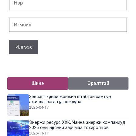
И-
мэйл
Шинэ
Эрэлттэй
Зэвсэгт хүчний жанжин штабтай хамтын
ажиллагаагаа үргэлжлүүлнэ
2026-04-17
Энержи ресурс ХХК, Чайна энержи компаниуд
2026 оны нүүрсний зарчмаа тохиролцов
2025-11-11