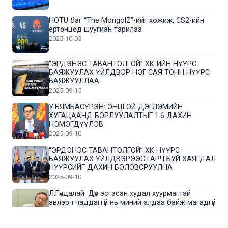
HOTU баг “The MongolZ”-ийг хожиж, CS2-ийн
ертөнцөд шуугиан тарилаа
2025-10-05
“ЭРДЭНЭС ТАВАНТОЛГОЙ” ХК-ИЙН НҮҮРС
БАЯЖУУЛАХ ҮЙЛДВЭР НЭГ САЯ ТОНН НҮҮРС
БАЯЖУУЛЛАА
2025-09-15
У.БЯМБАСҮРЭН: ОНЦГОЙ ДЭГЛЭМИЙН
ХУГАЦААНД БОРЛУУЛАЛТЫГ 1.6 ДАХИН
НЭМЭГДҮҮЛЭВ
2025-09-10
“ЭРДЭНЭС ТАВАНТОЛГОЙ” ХК НҮҮРС
БАЯЖУУЛАХ ҮЙЛДВЭРЭЭС ГАРЧ БУЙ ХАЯГДАЛ
НҮҮРСИЙГ ДАХИН БОЛОВСРУУЛНА
2025-09-10
Л.Гүндалай: Дүр эсгэсэн худал хуурмагтай
эвлэрч чаддаггүй нь миний алдаа байж магадгүй
2025-09-05