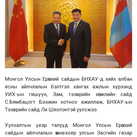
Монгол Улсын Ерөнхий сайдын БНХАУ-д хийх албан
ёсны айлчлалын бэлтгэл хангах ажлын хүрээнд
УИХ-ын гишүүн, Зам, тээврийн хөгжлийн сайд
С.Бямбацогт Бээжин хотноо ажиллаж, БНХАУ-ын
Тээврийн сайд Ли Шяопэнтэй уулзжээ.
Уулзалтын үеэр талууд Монгол Улсын Ерөнхий
сайдын айлчлалын өмнө хоёр улсын Засгийн газар