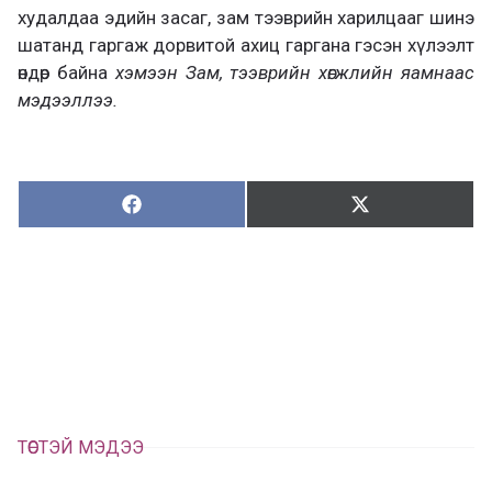
худалдаа эдийн засаг, зам тээврийн харилцааг шинэ
шатанд гаргаж дорвитой ахиц гаргана гэсэн хүлээлт
өндөр байна
хэмээн Зам, тээврийн хөгжлийн яамнаас
мэдээллээ.
Хуваалцах:
Түгээх:
Х
Т
у
ү
в
г
а
э
а
э
л
х
ц
а
х
ТӨСТЭЙ МЭДЭЭ