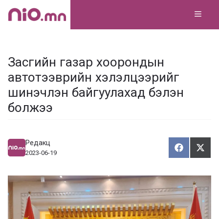
Skip
MEN
to
content
Засгийн газар хоорондын
автотээврийн хэлэлцээрийг
шинэчлэн байгуулахад бэлэн
болжээ
Редакц
Хуваалца
Түг
Х
Т
2023-06-19
у
ү
в
г
а
э
а
э
л
х
ц
а
х