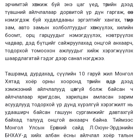
эрчимтэй хөгжиж буй энэ цаг үед, төрийн дээд
түвшний айлчлалаар дорвитой үр дүн гаргаж, өсөн
нэмэгдэж буй худалдааны эргэлтийг хангах, төмөр
зам, авто замын холболтуудыг хөгжүүлэх, хилийн
боомт, орц гарцуудыг нэмэгдүүлэх, нэвтрүүлэх
чадвар, дэд бүтцийг сайжруулахад онцгой анхаарч,
тодорхой томоохон ажлуудыг хийж хэрэгжүүлэх
шаардлагатай гэдэг дээр санал нэгджээ.
Ташрамд дурдахад, сүүлийн 10 гаруй жил Монгол
Хятад хоёр орны хооронд төрийн өндөр дээд
хэмжээний айлчлалууд цөөнгүй болж байсан ч
айлчлалаар яригдсан, харилцан амласан зарим
асуудлууд тодорхой үр дүнд хүрэлгүй хэрэгжилт нь
удааширч байсан гашуун сургамжийг давтахгүй
байхад талууд онцгой анхаарч байна. Тиймээс
Монгол Улсын Ерөнхий сайд Л.Оюун-Эрдэнийн
БНХАУ-д хийх албан ёсны айлчлал хоёр талын