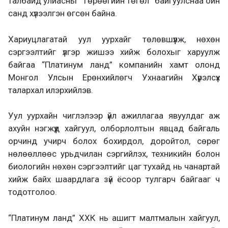
талбайд улиасны “Төрөөгийн төгөл” байгуулснаа ойн
санд хүлээлгэн өгсөн байна.
Хариуцлагатай уул уурхайг төлөвшүүлж, нөхөн
сэргээлтийг үлгэр жишээ хийж болохыг харуулж
байгаа “Платинум ланд” компанийн хамт олонд
Монгол Улсын Ерөнхийлөгч Ухнаагийн Хүрэлсүх
талархал илэрхийлэв.
Уул уурхайн чиглэлээр үйл ажиллагаа явуулдаг аж
ахуйн нэгжүүд хайгуул, олборлолтын явцад байгаль
орчинд учирч болох бохирдол, доройтол, сөрөг
нөлөөллөөс урьдчилан сэргийлэх, техникийн болон
биологийн нөхөн сэргээлтийг цаг тухайд нь чанартай
хийж байх шаардлага зүй ёсоор тулгарч байгааг ч
тодотголоо.
“Платинум ланд” ХХК нь ашигт малтмалын хайгуул,