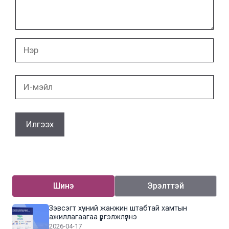
Нэр
И-
мэйл
Шинэ
Эрэлттэй
Зэвсэгт хүчний жанжин штабтай хамтын
ажиллагаагаа үргэлжлүүлнэ
2026-04-17