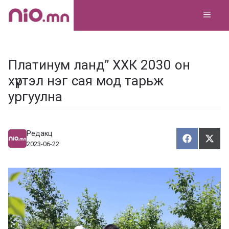
Skip
MEN
to
content
Платинум ланд” ХХК 2030 он
хүртэл нэг сая мод тарьж
ургуулна
Редакц
Хуваалца
Түгэ
Х
Т
2023-06-22
у
в
г
а
э
а
э
л
х
ц
а
х