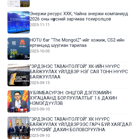
Энержи ресурс ХХК, Чайна энержи компаниуд
2026 оны нүүрсний зарчмаа тохиролцов
2025-11-11
HOTU баг “The MongolZ”-ийг хожиж, CS2-ийн
ертөнцөд шуугиан тарилаа
2025-10-05
“ЭРДЭНЭС ТАВАНТОЛГОЙ” ХК-ИЙН НҮҮРС
БАЯЖУУЛАХ ҮЙЛДВЭР НЭГ САЯ ТОНН НҮҮРС
БАЯЖУУЛЛАА
2025-09-15
У.БЯМБАСҮРЭН: ОНЦГОЙ ДЭГЛЭМИЙН
ХУГАЦААНД БОРЛУУЛАЛТЫГ 1.6 ДАХИН
НЭМЭГДҮҮЛЭВ
2025-09-10
“ЭРДЭНЭС ТАВАНТОЛГОЙ” ХК НҮҮРС
БАЯЖУУЛАХ ҮЙЛДВЭРЭЭС ГАРЧ БУЙ ХАЯГДАЛ
НҮҮРСИЙГ ДАХИН БОЛОВСРУУЛНА
2025-09-10