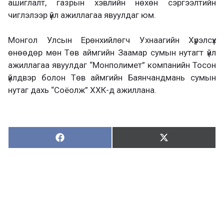
ашиглалт, газрын хэвлийн нөхөн сэргээлтийн
чиглэлээр үйл ажиллагаа явуулдаг юм.
Монгол Улсын Ерөнхийлөгч Ухнаагийн Хүрэлсүх
өнөөдөр мөн Төв аймгийн Заамар сумын нутагт үйл
ажиллагаа явуулдаг “Монполимет” компанийн Тосон
үйлдвэр болон Төв аймгийн Баянчандмань сумын
нутаг дахь “Соёолж” ХХК-д ажиллана.
Хуваалцах:
Түгээх:
Х
Т
у
в
г
а
э
а
э
л
х
ц
а
х