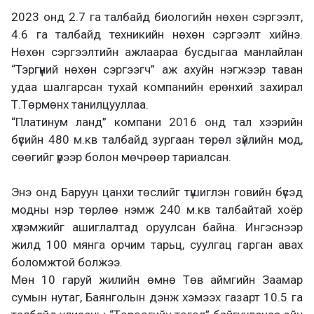
2023 онд 2.7 га талбайд биологийн нөхөн сэргээлт,
4.6 га талбайд техникийн нөхөн сэргээлт хийнэ.
Нөхөн сэргээлтийн ажлаараа бусдыгаа манлайлан
“Тэргүүний нөхөн сэргээгч” аж ахуйн нэгжээр таван
удаа шалгарсан тухай компанийн ерөнхий захирал
Т.Төрмөнх танилцууллаа.
“Платинум ланд” компани 2016 онд тал хээрийн
бүсийн 480 м.кв талбайд зургаан төрөл зүйлийн мод,
сөөгийг үрээр болон мөчрөөр тариалсан.
Энэ онд Баруун цанхи төслийг түшиглэн говийн бүсэд
модны нэр төрлөө нэмж 240 м.кв талбайтай хоёр
хүлэмжийг ашиглалтад оруулсан байна. Ингэснээр
жилд 100 мянга орчим тарьц, суулгац гарган авах
боломжтой болжээ.
Мөн 10 гаруй жилийн өмнө Төв аймгийн Заамар
сумын нутаг, Баянголын дэнж хэмээх газарт 10.5 га