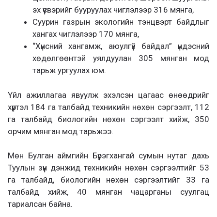
эх үүсвэрийг бууруулах чиглэлээр 316 мянга,
Суурин газрын экологийн тэнцвэрт байдлыг
хангах чиглэлээр 170 мянга,
“Хүнсний хангамж, аюулгүй байдал” үндэсний
хөдөлгөөнтэй уялдуулан 305 мянган мод
тарьж ургуулах юм.
Үйл ажиллагаа явуулж эхэлсэн цагаас өнөөдрийг
хүртэл 184 га талбайд техникийн нөхөн сэргээлт, 112
га талбайд биологийн нөхөн сэргээлт хийж, 350
орчим мянган мод тарьжээ.
Мөн Булган аймгийн Бүрэгхангай сумын нутаг дахь
Туулын зүүн дэнжид техникийн нөхөн сэргээлтийг 53
га талбайд, биологийн нөхөн сэргээлтийг 33 га
талбайд хийж, 40 мянган чацарганы суулгац
тариалсан байна.