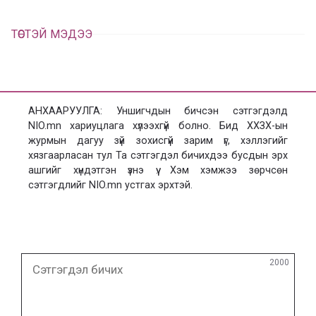
ТӨСТЭЙ МЭДЭЭ
АНХААРУУЛГА: Уншигчдын бичсэн сэтгэгдэлд
NIO.mn хариуцлага хүлээхгүй болно. Бид ХХЗХ-ын
журмын дагуу зүй зохисгүй зарим үг, хэллэгийг
хязгаарласан тул Та сэтгэгдэл бичихдээ бусдын эрх
ашгийг хүндэтгэн үзнэ үү. Хэм хэмжээ зөрчсөн
сэтгэгдлийг NIO.mn устгах эрхтэй.
Сэтгэгдэл
2000
бичих