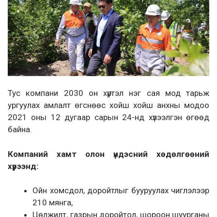
Тус компани 2030 он хүртэл нэг сая мод тарьж
ургуулах амлалт өгснөөс хойш хойш анхны модоо
2021 оны 12 дугаар сарын 24-нд хүлээлгэн өгөөд
байна.
Компаний хамт олон үндэсний хөдөлгөөний
хүрээнд:
Ойн хомсдол, доройтлыг бууруулах чиглэлээр
210 мянга,
Цөлжилт, газрын доройтол, шороон шуурганы