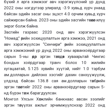
бүхий л арга хэмжээг авч хэрэгжүүлсний үр дүнд
2022 оны нэгдүгээр улиралд -3.9 хувьд хүрч унаад
байсан эдийн засаг оны эцэст 4.0 орчим хувьд хүрч
сайжирсан байна. 2023 оны эдийн засгийн төсөөлөл илүү
эерэг болж байна.
Засгийн газраас 2020 онд авч хэрэгжүүлсэн
“Номад” өрийн зохицуулалтын арга хэмжээ, 2021 онд
авч хэрэгжүүлсэн “Сенчири” өрийн зохицуулалтын
арга хэмжээний үр дүнд 2022 оны арванхоёрдугаар
сарын 5-ны өдөр эргэн төлөгдөх хуваарьтай Чингис
бондын хоёрдугаар транч болох 10 жилийн
хугацаатай, 5.125 хувийн хүүтэй, нийт 1.0 тэрбум
ам.долларын дийлэнх хэсгийг дахин санхүүжүүлж,
үлдээд байсан 136.8 сая ам.долларын төлбөрийн
эргэн төлөлтийг 2022 оны арванхоёрдугаар сарын 5-
нд бүрэн төлж барагдуулсан.
Монгол Улсын Хөгжлийн банкнаас авсан зээлийг
эргэн төлүүлэх ажлыг эрчимжүүлснээр 2022 онд