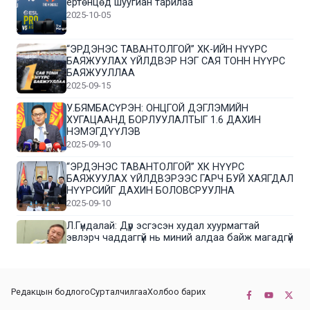
ертөнцөд шуугиан тарилаа
2025-10-05
“ЭРДЭНЭС ТАВАНТОЛГОЙ” ХК-ИЙН НҮҮРС
БАЯЖУУЛАХ ҮЙЛДВЭР НЭГ САЯ ТОНН НҮҮРС
БАЯЖУУЛЛАА
2025-09-15
У.БЯМБАСҮРЭН: ОНЦГОЙ ДЭГЛЭМИЙН
ХУГАЦААНД БОРЛУУЛАЛТЫГ 1.6 ДАХИН
НЭМЭГДҮҮЛЭВ
2025-09-10
“ЭРДЭНЭС ТАВАНТОЛГОЙ” ХК НҮҮРС
БАЯЖУУЛАХ ҮЙЛДВЭРЭЭС ГАРЧ БУЙ ХАЯГДАЛ
НҮҮРСИЙГ ДАХИН БОЛОВСРУУЛНА
2025-09-10
Л.Гүндалай: Дүр эсгэсэн худал хуурмагтай
эвлэрч чаддаггүй нь миний алдаа байж магадгүй
2025-09-05
ЦОГТЦЭЦИЙ СУМЫН ЦАГААН-ОВОО, СИЙРСТ
Редакцын бодлого
Сурталчилгаа
Холбоо барих
БАГИЙН ИРГЭДИЙН ТӨЛӨӨЛӨЛ НҮҮРС
БАЯЖУУЛАХ ҮЙЛДВЭРТЭЙ ТАНИЛЦЛАА