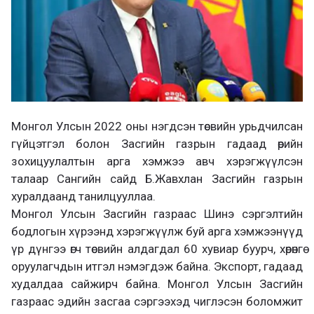
Монгол Улсын 2022 оны нэгдсэн төсвийн урьдчилсан
гүйцэтгэл болон Засгийн газрын гадаад өрийн
зохицуулалтын арга хэмжээ авч хэрэгжүүлсэн
талаар Сангийн сайд Б.Жавхлан Засгийн газрын
хуралдаанд танилцууллаа.
Монгол Улсын Засгийн газраас Шинэ сэргэлтийн
бодлогын хүрээнд хэрэгжүүлж буй арга хэмжээнүүд
үр дүнгээ өгч төсвийн алдагдал 60 хувиар буурч, хөрөнгө
оруулагчдын итгэл нэмэгдэж байна. Экспорт, гадаад
худалдаа сайжирч байна. Монгол Улсын Засгийн
газраас эдийн засгаа сэргээхэд чиглэсэн боломжит