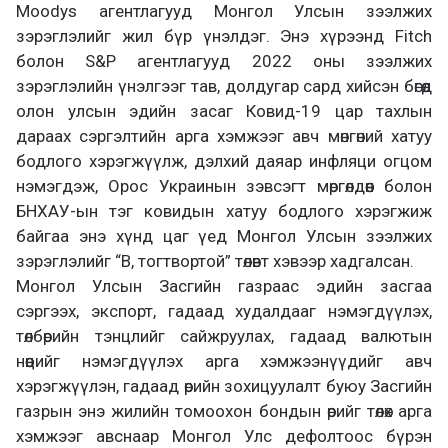
Moodys агентлагууд Монгол Улсын зээлжих
зэрэглэлийг жил бүр үнэлдэг. Энэ хүрээнд Fitch
болон S&P агентлагууд 2022 оны зээлжих
зэрэглэлийн үнэлгээг тав, долдугар сард хийсэн бөгөөд
олон улсын эдийн засаг Ковид-19 цар тахлын
дараах сэргэлтийн арга хэмжээг авч мөнгөний хатуу
бодлого хэрэгжүүлж, дэлхий даяар инфляци огцом
нэмэгдэж, Орос Украинын зэвсэгт мөргөлдөөн болон
БНХАУ-ын тэг ковидын хатуу бодлого хэрэгжиж
байгаа энэ хүнд цаг үед Монгол Улсын зээлжих
зэрэглэлийг “B, тогтвортой” төлөвт хэвээр хадгалсан.
Монгол Улсын Засгийн газраас эдийн засгаа
сэргээх, экспорт, гадаад худалдааг нэмэгдүүлэх,
төлбөрийн тэнцлийг сайжруулах, гадаад валютын
нөөцийг нэмэгдүүлэх арга хэмжээнүүдийг авч
хэрэгжүүлэн, гадаад өрийн зохицуулалт буюу Засгийн
газрын энэ жилийн томоохон бондын өрийг төлөх арга
хэмжээг авснаар Монгол Улс дефолтоос бүрэн