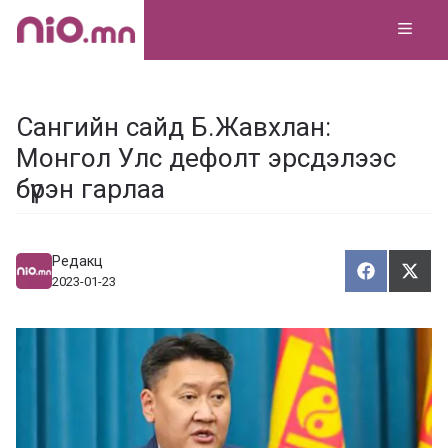
Skip
MEN
to
content
Сангийн сайд Б.Жавхлан:
Монгол Улс дефолт эрсдэлээс
бүрэн гарлаа
Редакц
Хуваалца
Түг
Х
Т
2023-01-23
у
ү
в
г
а
э
а
э
л
х
ц
а
х