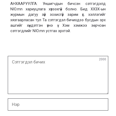
АНХААРУУЛГА: Уншигчдын бичсэн сэтгэгдэлд
NIO.mn хариуцлага хүлээхгүй болно. Бид ХХЗХ-ын
журмын дагуу зүй зохисгүй зарим үг, хэллэгийг
хязгаарласан тул Та сэтгэгдэл бичихдээ бусдын эрх
ашгийг хүндэтгэн үзнэ үү. Хэм хэмжээ зөрчсөн
сэтгэгдлийг NIO.mn устгах эрхтэй.
Сэтгэгдэл
2000
бичих
Нэр