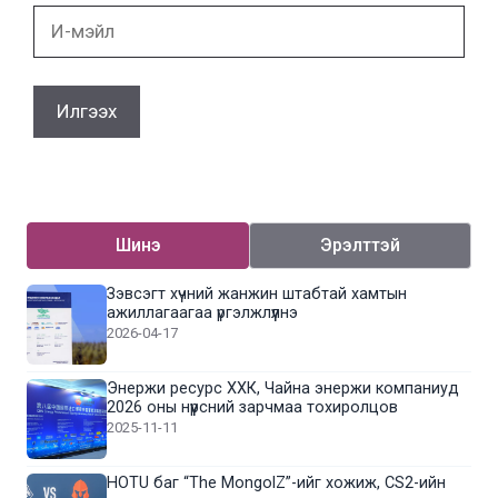
И-
мэйл
Шинэ
Эрэлттэй
Зэвсэгт хүчний жанжин штабтай хамтын
ажиллагаагаа үргэлжлүүлнэ
2026-04-17
Энержи ресурс ХХК, Чайна энержи компаниуд
2026 оны нүүрсний зарчмаа тохиролцов
2025-11-11
HOTU баг “The MongolZ”-ийг хожиж, CS2-ийн