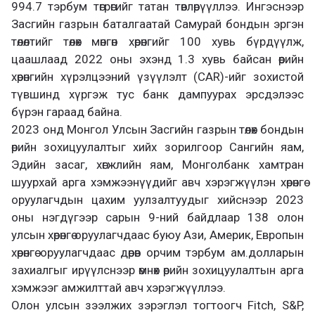
994.7 тэрбум төгрөгийг татан төвлөрүүллээ. Ингэснээр
Засгийн газрын баталгаатай Самурай бондын эргэн
төлөлтийг төлөх мөнгөн хөрөнгийг 100 хувь бүрдүүлж,
цаашлаад 2022 оны эхэнд 1.3 хувь байсан өөрийн
хөрөнгийн хүрэлцээний үзүүлэлт (CAR)-ийг зохистой
түвшинд хүргэж тус банк дампуурах эрсдэлээс
бүрэн гараад байна.
2023 онд Монгол Улсын Засгийн газрын төлөх бондын
өрийн зохицуулалтыг хийх зорилгоор Сангийн яам,
Эдийн засаг, хөгжлийн яам, Монголбанк хамтран
шуурхай арга хэмжээнүүдийг авч хэрэгжүүлэн хөрөнгө
оруулагчдын цахим уулзалтуудыг хийснээр 2023
оны нэгдүгээр сарын 9-ний байдлаар 138 олон
улсын хөрөнгө оруулагчдаас буюу Ази, Америк, Европын
хөрөнгө оруулагчдаас дөрөв орчим тэрбум ам.долларын
захиалгыг ирүүлснээр өмнөх өрийн зохицуулалтын арга
хэмжээг амжилттай авч хэрэгжүүллээ.
Олон улсын зээлжих зэрэглэл тогтоогч Fitch, S&P,