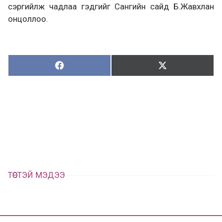
сэргийлж чадлаа гэдгийг Сангийн сайд Б.Жавхлан
онцоллоо.
Хуваалцах:
Түгээх:
Х
Т
у
ү
в
г
а
э
а
э
л
х
ц
а
х
ТӨСТЭЙ МЭДЭЭ