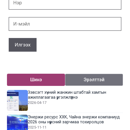
И-
мэйл
Шинэ
Эрэлттэй
Зэвсэгт хүчний жанжин штабтай хамтын
ажиллагаагаа үргэлжлүүлнэ
2026-04-17
Энержи ресурс ХХК, Чайна энержи компаниуд
2026 оны нүүрсний зарчмаа тохиролцов
2025-11-11