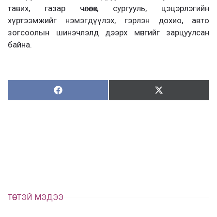
тавих, газар чөлөөлөх, сургууль, цэцэрлэгийн
хүртээмжийг нэмэгдүүлэх, гэрлэн дохио, авто
зогсоолын шинэчлэлд дээрх мөнгийг зарцуулсан
байна.
Хуваалцах:
Түгээх:
Х
Т
у
ү
в
г
а
э
а
э
л
х
ц
а
х
ТӨСТЭЙ МЭДЭЭ