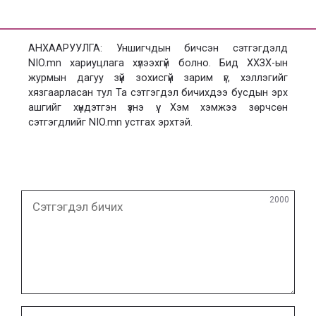
АНХААРУУЛГА: Уншигчдын бичсэн сэтгэгдэлд
NIO.mn хариуцлага хүлээхгүй болно. Бид ХХЗХ-ын
журмын дагуу зүй зохисгүй зарим үг, хэллэгийг
хязгаарласан тул Та сэтгэгдэл бичихдээ бусдын эрх
ашгийг хүндэтгэн үзнэ үү. Хэм хэмжээ зөрчсөн
сэтгэгдлийг NIO.mn устгах эрхтэй.
Сэтгэгдэл
2000
бичих
Нэр