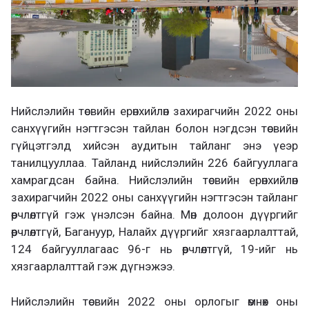
Нийслэлийн төсвийн ерөнхийлөн захирагчийн 2022 оны
санхүүгийн нэгтгэсэн тайлан болон нэгдсэн төсвийн
гүйцэтгэлд хийсэн аудитын тайланг энэ үеэр
танилцууллаа. Тайланд нийслэлийн 226 байгууллага
хамрагдсан байна. Нийслэлийн төсвийн ерөнхийлөн
захирагчийн 2022 оны санхүүгийн нэгтгэсэн тайланг
өөрчлөлтгүй гэж үнэлсэн байна. Мөн долоон дүүргийг
өөрчлөлтгүй, Багануур, Налайх дүүргийг хязгаарлалттай,
124 байгууллагаас 96-г нь өөрчлөлтгүй, 19-ийг нь
хязгаарлалттай гэж дүгнэжээ.
Нийслэлийн төсвийн 2022 оны орлогыг өмнөх оны