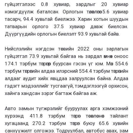
гүйцэтгэлээс 0.8 хувиар, зардлыг 20 хувиар
нэмэгдүүлж баталсан. Орлогын төлөвлөгөө 5.6 хувиар
тасарч, 94.4 хувьтай биелжээ. Харин хотын шуудын
татварын орлого 37.5 хувиар давж биелсэн.
Дүүргүүдийн орлогын биелэлт 93.9 хувьтай байв.
Нийслэлийн нэгдсэн төсвийн 2022 оны зарлагын
гүйцэтгэл 73.9 хувьтай байгаа нь зардал өмнөх оноос
174.1 тэрбум төгрөгөөр буурсан гэсэн үг юм. Мөн 554.6
тэрбум төгрөгийн алдаа илэрсний 554.4 тэрбум төгрөгийн
алдааг аудит хийх явцдаа залруулсан байна. Алдаа
гэдэгт мэдээллийг тусгаагүй, тэмдэглээгүй орхисон,
хайнга хандсан зэрэг багтаж байгаа аж.
Авто замын түгжрэлийг бууруулах арга хэмжээний
хүрээнд 411.8 тэрбум төгрөг төсөвлөснөөс тайлант
хугацаанд 270.2 тэрбум төгрөг буюу 65.6 хувийн
санхүүжилт олгожээ. Тодруулбал, автобус авах, зам