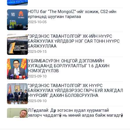
HOTU баг “The MongolZ”-ийг хожиж, CS2-ийн
ертөнцөд шуугиан тарилаа
2025-10-05
“ЭРДЭНЭС ТАВАНТОЛГОЙ” ХК-ИЙН НҮҮРС
БАЯЖУУЛАХ ҮЙЛДВЭР НЭГ САЯ ТОНН НҮҮРС
БАЯЖУУЛЛАА
2025-09-15
У.БЯМБАСҮРЭН: ОНЦГОЙ ДЭГЛЭМИЙН
ХУГАЦААНД БОРЛУУЛАЛТЫГ 1.6 ДАХИН
НЭМЭГДҮҮЛЭВ
2025-09-10
“ЭРДЭНЭС ТАВАНТОЛГОЙ” ХК НҮҮРС
БАЯЖУУЛАХ ҮЙЛДВЭРЭЭС ГАРЧ БУЙ ХАЯГДАЛ
НҮҮРСИЙГ ДАХИН БОЛОВСРУУЛНА
2025-09-10
Л.Гүндалай: Дүр эсгэсэн худал хуурмагтай
эвлэрч чаддаггүй нь миний алдаа байж магадгүй
2025-09-05