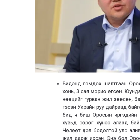
Бидэнд гомдох шалтгаан Орос
хонь, 3 сая морио өгсөн. Юунд
нөөцийг гурван жил зөөсөн, ба
гэсэн Украйн руу дайраад байг
бид ч биш Оросын иргэдийн н
хувьд сөрөг хүчнээ алаад бай
Чөлөөт үзэл бодолтой улс али
жил дарж ирсэн. Энэ бол Оро