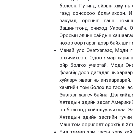
болсон. Путинд ойрын хүмүүс н
гээд сонсохоо больчихсон. И
вакумд орсныг ганц юмнаа
Вашингтонд очиход Украйн, 
Оросын элчин сайдын хашаагаар
нөхөр өөр гараг дээр байх шиг
Манай улс Энэтхэгээс, Моди г
орхичихсон. Одоо ямар харилца
ойр болгох учиртай. Моди Энэ
фэйсбүүк дээр дагадаг нь хараар
хуйларч явааг нь анзаараарай.
хамгийн том болох вэ гэсэн ас
Энэтхэг жагсч байна. Дэлхийд 
Хятадын эдийн засаг Америкийг
он болгоод хойшлуулчихлаа. З
Хятадын эдийн засгийн гучин 
Маш том өөрчлөлт орохгүй л Хят
Бид төмөр зам гэсэн хэрүүл х