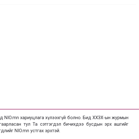
 NIO.mn хариуцлага хүлээхгүй болно. Бид ХХЗХ-ын журмын
язгаарласан тул Та сэтгэгдэл бичихдээ бусдын эрх ашгийг
гдлийг NIO.mn устгах эрхтэй.