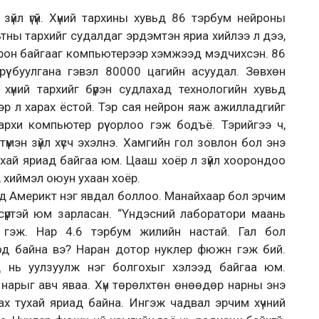
зүйл үгүй. Хүний тархины хувьд 86 тэрбум нейроны
ьтны тархийг судалдаг эрдэмтэн яриа хийлээ л дээ,
йрон байгааг компьютерээр хэмжээд мэдчихсэн. 86
үү буулгана гэвэл 80000 цагийн асуудал. Зөвхөн
 хүний тархийг бүрэн судлахад технологийн хувьд
р л харах ёстой. Тэр сая нейрон яаж ажилладгийг
 тархи компьютер рүү орлоо гэж бодъё. Тэрийгээ ч,
үмэн зүйл хүсч эхэлнэ. Хамгийн гол зовлон бол энэ
ухай яриад байгаа юм. Цааш хоёр л зүйл хоорондоо
, хиймэл оюун ухаан хоёр.
д Америкт нэг явдал боллоо. Манайхаар бол эрчим
 сүртэй юм зарласан. “Үндэсний лаборатори маань
 гэж. Нар 4.6 тэрбум жилийн настай. Гал бол
од байна вэ? Наран дотор нуклер фюжн гэж бий.
д нь уулзуулж нэг болгохыг хэлээд байгаа юм.
л нарыг авч яваа. Хүн төрөлхтөн өнөөдөр нарны энэ
ах тухай яриад байна. Ингэж чадвал эрчим хүчний