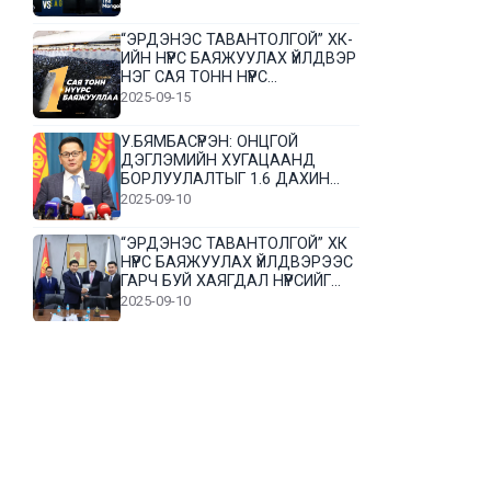
“ЭРДЭНЭС ТАВАНТОЛГОЙ” ХК-
ИЙН НҮҮРС БАЯЖУУЛАХ ҮЙЛДВЭР
НЭГ САЯ ТОНН НҮҮРС
БАЯЖУУЛЛАА
2025-09-15
У.БЯМБАСҮРЭН: ОНЦГОЙ
ДЭГЛЭМИЙН ХУГАЦААНД
БОРЛУУЛАЛТЫГ 1.6 ДАХИН
НЭМЭГДҮҮЛЭВ
2025-09-10
“ЭРДЭНЭС ТАВАНТОЛГОЙ” ХК
НҮҮРС БАЯЖУУЛАХ ҮЙЛДВЭРЭЭС
ГАРЧ БУЙ ХАЯГДАЛ НҮҮРСИЙГ
ДАХИН БОЛОВСРУУЛНА
2025-09-10
Л.Гүндалай: Дүр эсгэсэн худал
хуурмагтай эвлэрч чаддаггүй
нь миний алдаа байж магадгүй
2025-09-05
ЦОГТЦЭЦИЙ СУМЫН ЦАГААН-
ОВОО, СИЙРСТ БАГИЙН
ИРГЭДИЙН ТӨЛӨӨЛӨЛ НҮҮРС