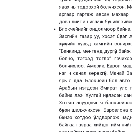
явах нь тодорхой болчихсон. Ма
аргаар гаргаж авсан махаар
дэвшлийг ашиглаж бүхнийг хийж
Блокчейнийг онцолмоор байна. Б
Засгийн газар уу, хэсэг бүлэг 
хүмүүсийн хувьд хамгийн сонир
“Банкинд, мөнгөнд дургүй байж
болно, тэгээд тогло” гэчихс
болчихлоо. Америк, Европ ма
нэг ч санал зөрөхгүй. Манай З
ярь л даа. Блокчейн бол авто
Арабын нэгдсэн Эмират улс төр
байна лээ. Хулгай нүүрлэсэн с
Хотын асуудлыг ч блокчейнээ
бүрэн шилжчихсэн. Барселона 
бүхнээ хотдоо үйлдвэрлэж чадн
байгаа газраа хийдэг ийм нийг
энэ нийгэм рүү орчихсон байна.