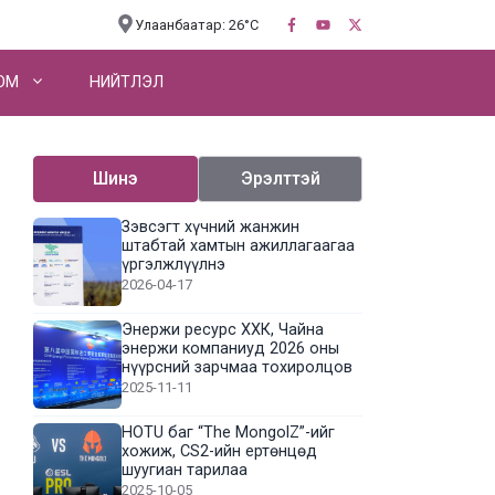
Улаанбаатар: 26°C
OM
НИЙТЛЭЛ
Шинэ
Эрэлттэй
Зэвсэгт хүчний жанжин
штабтай хамтын ажиллагаагаа
үргэлжлүүлнэ
2026-04-17
Энержи ресурс ХХК, Чайна
энержи компаниуд 2026 оны
нүүрсний зарчмаа тохиролцов
2025-11-11
HOTU баг “The MongolZ”-ийг
хожиж, CS2-ийн ертөнцөд
шуугиан тарилаа
2025-10-05