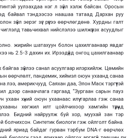
тинтэй уулзахдаа нэг л зүйл хэлж байсан. Оросын
эд байвал тэндээсээ наашаа татаад Дархан руу
лон зүйл эерэг зүг рүүгээ өөрчлөгдөнө. Хурдны галт
чиглэлд тавьчихвал нийслэлээ шилжүүлэх асуудлыг
олно. жирийн шатахуун болон цахилгаанаар явдаг
э нь 2.5-3 дахин их. Ирээдүйд онгоц цахилгаанаар
байгаа зүйлээ санал асуулгаар илэрхийлж. Цөмийн
урын өөрчлөлт, пандемик, хиймэл оюун ухаанд санаа
а лээ, америкчууд. Саяхан даа, Элон Маск тэргүүтэй
жил дээр санаачлага гаргаад “Зургаан сарын пауз
 ухаан хүний оюун ухаанаас илүү гарлаа гэж санаа
хааны хөгжил илт цойлчихоор хамгийн түрүүнд
лээ. Бидний найруулж буй хор, муухай зан тэр
ой болчихсон. Синтетик биологи гэж ойлголт байна.
дний яриад байдаг гурван тэрбум DNA-г өөрчлөх
ий биологи гээд ярихаар ойлгох аргагүй төвшин рүү