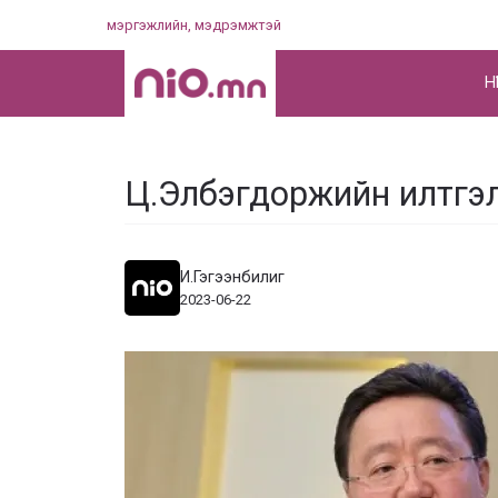
Skip
мэргэжлийн, мэдрэмжтэй
to
content
НҮ
Ц.Элбэгдоржийн илтгэл
И.Гэгээнбилиг
2023-06-22