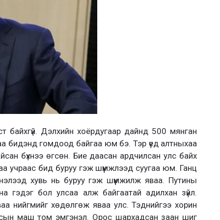
т байхгүй. Дэлхийн хоёрдугаар дайнд 500 мянган
аа бидэнд гомдоод байгаа юм бэ. Тэр үед алтныхаа
йсан бүхнээ өгсөн. Бие даасан ардчилсан улс байх
аа учраас бид буруу гэж шүүмжлээд суугаа юм. Ганц
элээд хувь нь буруу гэж шүүмжилж яваа. Путины
на гэдэг бол улсаа алж байгаатай адилхан зүйл.
ваа нийгмийг хөдөлгөж яваа улс. Тэднийгээ хорин
сын маш том эмгэнэл. Орос шархадсан заан шиг