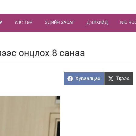
ҮР
УЛС ТӨР
ЭДИЙН ЗАСАГ
ДЭЛХИЙД
NIO RO
ээс онцлох 8 санаа
Хуваалцах:
Түгээх:
Хуваалцах
Түгээх