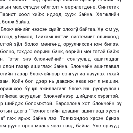
лын мах, сүү гэдэг ойлголт ч өөрчлөгдөнө. Синтетик
 Парист хоол хийж идээд сууж байна. Хөгжлийн
 болж байна.
локчейнийг нээсэн хүнийг олохгүй байгаа. Хүн юм уу,
этгээд үү, бүү мэд. Гайхамшигтай системийг олчихоод
холтой зүйл болох мөнгөнд оруулчихсан юм билээ.
 болно, гэхдээ өөрийн банк, өөрийн мөнгөтэй байж
эн. Гэтэл энэ блокчейнийг сонгуульд ашигладаг
ш олон газар ашиглаж байна. Блокчейн ашиглавал
асгийн газар блокчейнээр сонгуулиа явуулах тухай
 зам. Койн бол дээр нь давхиж яваа нэг л машин.
ийнхөө бүх үйл ажиллагааг блокчейн рүү оруулсан
ангийнхаа асуудлыг блокчейнээр шийдчих хэрэгтэй.
р шийдэх боломжтой. Барселона хот блокчейн рүү
хотын дарга “Технологийн дэвшил ашиглаад хүссэн
а” гэж ярьж байна лээ. Товчхондоо хүссэн бүхнээ
эм рүү улс орон маань явах гээд байна. Улс орнууд