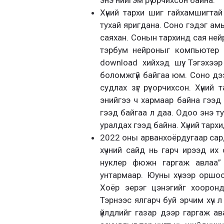
Хүний тархи шиг гайхамшигтай 
тухай яригдана. Соно гэдэг ам
саяхан. Сонын тархинд сая не
тэрбум нейроныг компьютер р
download хийхэд шүү. Тэгэхээр
боломжгүй байгаа юм. Соно дээ
судлах зүг рүү орчихсон. Хүний
энийгээ ч хармаар байна гээд т
гээд байгаа л даа. Одоо энэ т
уралдах гээд байна. Хүний тархи
2022 оны арванхоёрдугаар сар
хүчний сайд нь гарч ирээд их
нуклер фюжн гаргаж авлаа”
унтармаар. Юуны хүчээр оршо
Хоёр эерэг цэнэгийг хоорон
Тэрнээс ялгарч буй эрчим хүч 
үйлдлийг газар дээр гаргаж ав