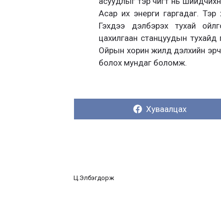
асуудлыг тэр чигт нь шийдчихн
Асар их энерги гаргадаг. Тэр
Гэхдээ дэлбэрэх тухай ойл
цахилгаан станцуудын тухайд 
Ойрын хорин жилд дэлхийн эрчим х
болох мундаг боломж.
Хуваалцах:
Хуваалцах
Ц.Элбэгдорж