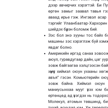
дээр авчирчих хэрэгтэй. Би Пу
өргөн замыг заавал тавья гэ
аваад ирье гэж. Ингэвэл асар о
тэргийг Улаанбаатар-Хархорин 
шийдэх бүрэн боломж бий.
Зэс бол энэ зууны тос байх б
машины зэс хэрэглэж буй хэмжэ
явдаг болно.
Америкийн иргэд санаа зовоож 
аюул, гуравдугаар дайн, цаг у
зовж байгаагаа хэлцгээсэн байн
хүмүүс хиймэл оюун ухааны хөг
авъя” гэсэн. Комьютерийн оюун
зовж байна. Хиймэл оюун у
маниусынхаа мууг үзэх юм би
ертөнцөд ад үзэгдэх нь тодорх
Молекул, атомын төвшинд, би
тухай асуудал юм. Хүн төрөлхтн