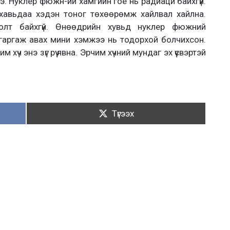
э. Нуклер фюжн-ий хамгийн гоё нь радиаци байхгүй.
 хавьдаа хэдэн тоног төхөөрөмж хайлвал хайлна.
голт байхгүй. Өнөөдрийн хувьд нуклер фюжний
гаргаж авах мини хэмжээ нь тодорхой болчихсон.
үч энэ зүг рүү явна. Эрчим хүчний мундаг эх үүсвэртэй
Түгээх:
Түгээх