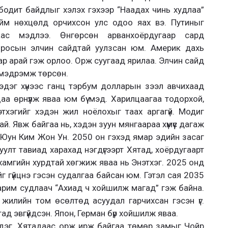
ь бодит байдлыг хэлэх гэхээр “Наадах чинь худлаа”
йм нөхцөлд орчихсон улс одоо яах вэ. Путиныг
с мэдлээ. Өнгөрсөн арванхоёрдугаар сард
Оросын элчин сайдтай уулзсан юм. Америк дахь
 арай гэж орлоо. Орж суугаад ярилаа. Элчин сайд
 мэдрэмж төрсөн.
эдэг хүнээс ганц тэрбум долларын зээл авчихаад
а өрнүүлж яваа юм бүү мэд. Харилцаагаа тодорхой,
тхэгийг хэдэн жил ноёлохыг таах аргагүй. Модиг
ай. Явж байгаа нь, хэдэн зуун мянгаараа хүмүүс дагаж
 Юун Ким Жон Ун. 2050 он гэхэд ямар эдийн засаг
уулт тавиад харахад нэгдүгээрт Хятад, хоёрдугаарт
хамгийн хурдтай хөгжиж яваа нь Энэтхэг. 2025 онд
 гүйцнэ гэсэн судалгаа байсан юм. Гэтэл сая 2035
арим судлаач “Ахиад ч хойшилж магад” гэж байна.
жилийн том өсөлтөд асуудал гарчихсан гэсэн үг.
ад эвгүйдсэн. Япон, Герман бүр хойшилж яваа.
ийдэг. Хятадаас орж ирж байгаа төмөр замыг Чойр