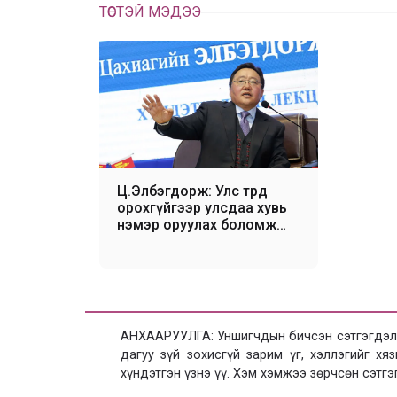
ТӨСТЭЙ МЭДЭЭ
Ц.Элбэгдорж: Улс төрд
орохгүйгээр улсдаа хувь
нэмэр оруулах боломж
надад бий
АНХААРУУЛГА: Уншигчдын бичсэн сэтгэгдэлд
дагуу зүй зохисгүй зарим үг, хэллэгийг х
хүндэтгэн үзнэ үү. Хэм хэмжээ зөрчсөн сэтгэ