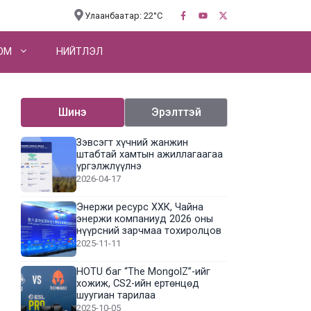
Улаанбаатар: 22°C
OM
НИЙТЛЭЛ
Шинэ
Эрэлттэй
Зэвсэгт хүчний жанжин
штабтай хамтын ажиллагаагаа
үргэлжлүүлнэ
2026-04-17
Энержи ресурс ХХК, Чайна
энержи компаниуд 2026 оны
нүүрсний зарчмаа тохиролцов
2025-11-11
HOTU баг “The MongolZ”-ийг
хожиж, CS2-ийн ертөнцөд
шуугиан тарилаа
2025-10-05