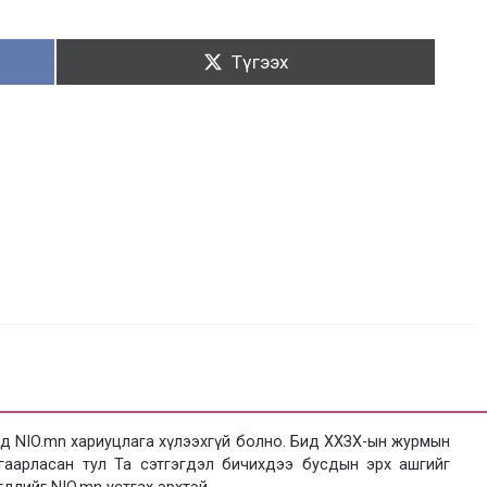
Түгээх:
Түгээх
 NIO.mn хариуцлага хүлээхгүй болно. Бид ХХЗХ-ын журмын
язгаарласан тул Та сэтгэгдэл бичихдээ бусдын эрх ашгийг