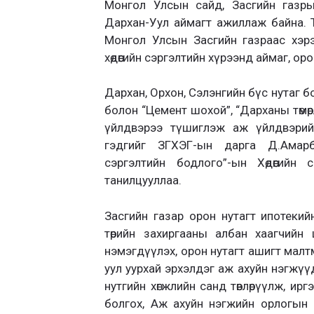
Монгол Улсын сайд, Засгийн газры
Дархан-Уул аймагт ажиллаж байна. Тэ
Монгол Улсын Засгийн газраас хэр
хөдөөгийн сэргэлтийн хүрээнд аймаг, ор
Дархан, Орхон, Сэлэнгийн бүс нутаг б
болон “Цемент шохой”, “Дарханы төмөр
үйлдвэрээ түшиглэж аж үйлдвэрий
гэдгийг ЗГХЭГ-ын дарга Д.Амар
сэргэлтийн бодлого”-ын Хөдөөгийн
танилцууллаа.
Засгийн газар орон нутагт ипотекийн
төрийн захиргааны албан хаагчийн
нэмэгдүүлэх, орон нутагт ашигт малт
уул уурхай эрхэлдэг аж ахуйн нэгжүү
нутгийн хөгжлийн санд төвлөрүүлж, и
болгох, Аж ахуйн нэгжийн орлогын 