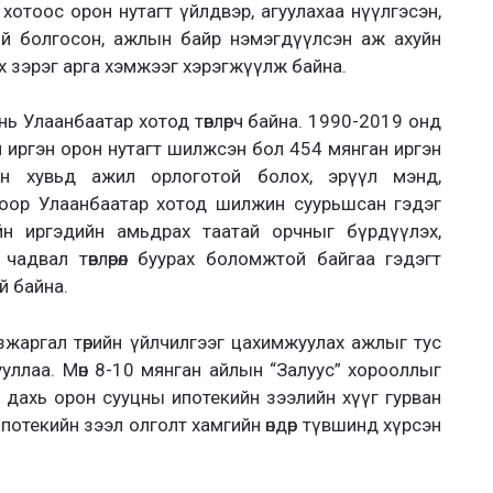
р хотоос орон нутагт үйлдвэр, агуулахаа нүүлгэсэн,
ө бий болгосон, ажлын байр нэмэгдүүлсэн аж ахуйн
 зэрэг арга хэмжээг хэрэгжүүлж байна.
нь Улаанбаатар хотод төвлөрч байна. 1990-2019 онд
 иргэн орон нутагт шилжсэн бол 454 мянган иргэн
н хувьд ажил орлоготой болох, эрүүл мэнд,
гоор Улаанбаатар хотод шилжин суурьшсан гэдэг
йн иргэдийн амьдрах таатай орчныг бүрдүүлэх,
чадвал төвлөрөл буурах боломжтой байгаа гэдэгт
й байна.
зжаргал төрийн үйлчилгээг цахимжуулах ажлыг тус
уллаа. Мөн 8-10 мянган айлын “Залуус” хорооллыг
 дахь орон сууцны ипотекийн зээлийн хүүг гурван
потекийн зээл олголт хамгийн өндөр түвшинд хүрсэн