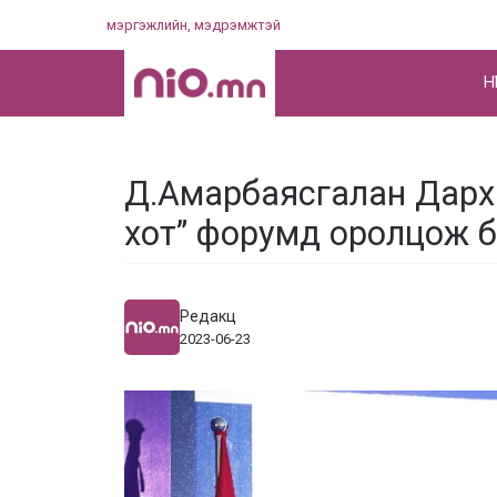
Skip
мэргэжлийн, мэдрэмжтэй
to
content
НҮ
Д.Амарбаясгалан Дарх
хот” форумд оролцож 
Редакц
2023-06-23