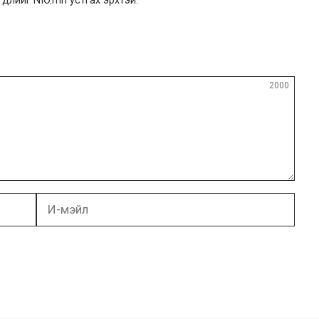
гдлийг NIO.mn устгах эрхтэй.
2000
И-
мэйл