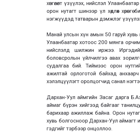
хөнгөлөлт үзүүлэх, нийслэл Улаанбаата
орон нутагт шинээр үл хөдлөх хөрөнг
нэгжүүдэд татварын дэмжлэг үзүүлэх
Манай улсын хүн амын 50 гаруй хувь 
Улаанбаатар хотоос 200 мянга орчим
нийслэлд шилжин иржээ. Иргэдий
боловсролын үйлчилгээ авах зорил
судалгаа бий. Тиймээс орон нутги
ажилтай орлоготой байхад анхаарч 
хэлэлцүүлэгт оролцогчид санал нэгтэ
Дархан-Уул аймгийн Засаг дарга Б.А
аймаг бүрэн хийгээд байгааг танилцу
барихаар ажиллаж байна. Орон нутаг
хувь болгосноор Дархан-Уул аймагт и
гэдгийг тэрбээр онцоллоо.