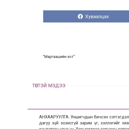
Хуваалцах:
Хуваалцах
“Маргаашийн хот”
ТӨСТЭЙ МЭДЭЭ
АНХААРУУЛГА: Уншигчдын бичсэн сэтгэгдэлд
дагуу зүй зохисгүй зарим үг, хэллэгийг х