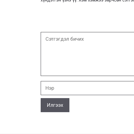
хүндэтгэн үзнэ үү. Хэм хэмжээ зөрчсөн сэтгэ
Сэтгэгдэл
бичих
Нэр