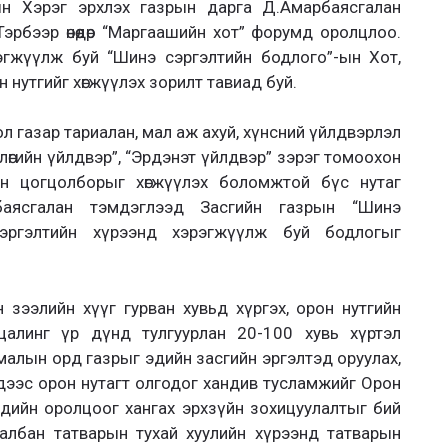
н Хэрэг эрхлэх газрын дарга Д.Амарбаясгалан
рбээр өнөөдөр “Маргаашийн хот” форумд оролцлоо.
эгжүүлж буй “Шинэ сэргэлтийн бодлого”-ын Хот,
он нутгийг хөгжүүлэх зорилт тавиад буй.
ол газар тариалан, мал аж ахуй, хүнсний үйлдвэрлэл
лөгийн үйлдвэр”, “Эрдэнэт үйлдвэр” зэрэг томоохон
н цогцолборыг хөгжүүлэх боломжтой бүс нутаг
баясгалан тэмдэглээд Засгийн газрын “Шинэ
 сэргэлтийн хүрээнд хэрэгжүүлж буй бодлогыг
 зээлийн хүүг гурван хувьд хүргэх, орон нутгийн
 цалинг үр дүнд тулгуурлан 20-100 хувь хүртэл
малын орд газрыг эдийн засгийн эргэлтэд оруулах,
дээс орон нутагт олгодог хандив тусламжийг Орон
ргэдийн оролцоог хангах эрхзүйн зохицуулалтыг бий
албан татварын тухай хуулийн хүрээнд татварын