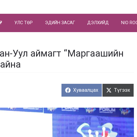
ҮР
УЛС ТӨР
ЭДИЙН ЗАСАГ
ДЭЛХИЙД
NIO RO
ан-Уул аймагт “Маргаашийн
байна
Хуваалцах:
Түгээх:
Хуваалцах
Түгээх