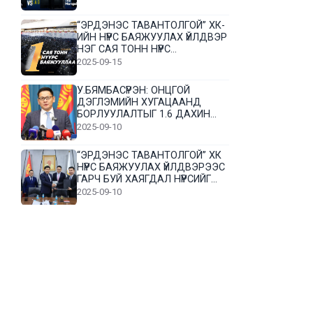
“ЭРДЭНЭС ТАВАНТОЛГОЙ” ХК-
ИЙН НҮҮРС БАЯЖУУЛАХ ҮЙЛДВЭР
НЭГ САЯ ТОНН НҮҮРС
БАЯЖУУЛЛАА
2025-09-15
У.БЯМБАСҮРЭН: ОНЦГОЙ
ДЭГЛЭМИЙН ХУГАЦААНД
БОРЛУУЛАЛТЫГ 1.6 ДАХИН
НЭМЭГДҮҮЛЭВ
2025-09-10
“ЭРДЭНЭС ТАВАНТОЛГОЙ” ХК
НҮҮРС БАЯЖУУЛАХ ҮЙЛДВЭРЭЭС
ГАРЧ БУЙ ХАЯГДАЛ НҮҮРСИЙГ
ДАХИН БОЛОВСРУУЛНА
2025-09-10
Л.Гүндалай: Дүр эсгэсэн худал
хуурмагтай эвлэрч чаддаггүй
нь миний алдаа байж магадгүй
2025-09-05
ЦОГТЦЭЦИЙ СУМЫН ЦАГААН-
ОВОО, СИЙРСТ БАГИЙН
ИРГЭДИЙН ТӨЛӨӨЛӨЛ НҮҮРС