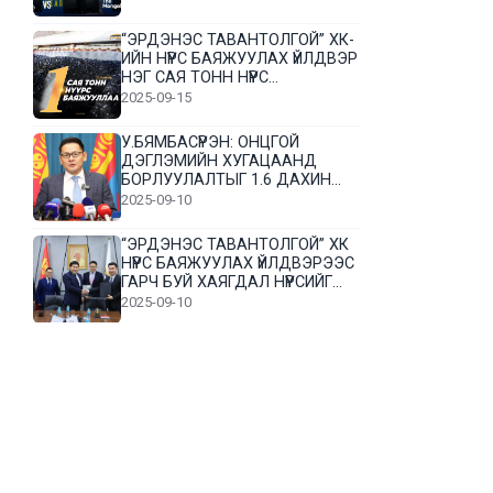
“ЭРДЭНЭС ТАВАНТОЛГОЙ” ХК-
ИЙН НҮҮРС БАЯЖУУЛАХ ҮЙЛДВЭР
НЭГ САЯ ТОНН НҮҮРС
БАЯЖУУЛЛАА
2025-09-15
У.БЯМБАСҮРЭН: ОНЦГОЙ
ДЭГЛЭМИЙН ХУГАЦААНД
БОРЛУУЛАЛТЫГ 1.6 ДАХИН
НЭМЭГДҮҮЛЭВ
2025-09-10
“ЭРДЭНЭС ТАВАНТОЛГОЙ” ХК
НҮҮРС БАЯЖУУЛАХ ҮЙЛДВЭРЭЭС
ГАРЧ БУЙ ХАЯГДАЛ НҮҮРСИЙГ
ДАХИН БОЛОВСРУУЛНА
2025-09-10
Л.Гүндалай: Дүр эсгэсэн худал
хуурмагтай эвлэрч чаддаггүй
нь миний алдаа байж магадгүй
2025-09-05
ЦОГТЦЭЦИЙ СУМЫН ЦАГААН-
ОВОО, СИЙРСТ БАГИЙН
ИРГЭДИЙН ТӨЛӨӨЛӨЛ НҮҮРС