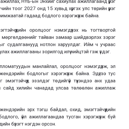
ажиллах, НҮБ-ын Энхийг сахиулах ажиллагаанд үүрэг
чийн тоог 2027 онд 15 хувьд хүргэх улс төрийн үүрэг
римжаатай гадаад бодлого хэрэгжүүлж байна.
тэйчүүдийн оролцоог нэмэгдүүлэх нь тогтвортой
л мөргөлдөөнийг тайван замаар шийдвэрлэх зэрэг
ыг судалгаанууд нотлон харуулдаг. Ийм ч учраас
улах ажиллагааны зорилгод илүү нийцтэй гэж үздэг.
ломатуудын манлайлал, оролцоог нэмэгдүүлж, эл
жендэрийн бодлогыг хэрэгжүүлж байна. Эдүгээ тус
эмэгтэйчүүд эзэлдэг төдийгүй түүхэндээ анх удаа
н сайд хилийн чанадад улсаа төлөөлөн ажиллаж
ендэрийн эрх тэгш байдал, охид, эмэгтэйчүүдийн
одлого, үйл ажиллагаандаа тусган хэрэгжүүлж буй
ийн бүлэгт нэгдэн орсон.