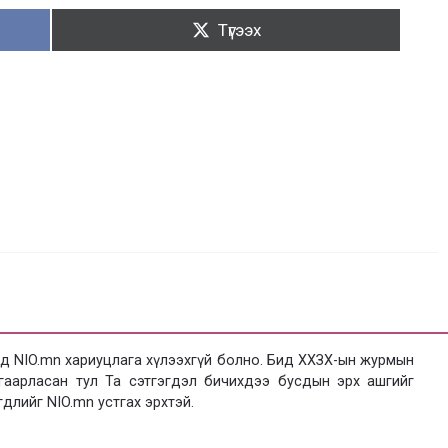
Түгээх:
Түгээх
 NIO.mn хариуцлага хүлээхгүй болно. Бид ХХЗХ-ын журмын
язгаарласан тул Та сэтгэгдэл бичихдээ бусдын эрх ашгийг
гдлийг NIO.mn устгах эрхтэй.