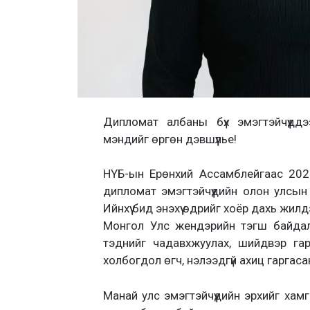
Дипломат албаны бүх эмэгтэйчүүдд
мэндийг өргөн дэвшүүлье!
НҮБ-ын Ерөнхий Ассамблейгаас 202
дипломат эмэгтэйчүүдийн олон улсы
Ийнхүү бид энэхүү өдрийг хоёр дахь жил
Монгол Улс жендэрийн тэгш байдал, 
тэднийг чадавхжуулах, шийдвэр гар
холбогдол өгч, нэлээдгүй ахиц гаргаса
Манай улс эмэгтэйчүүдийн эрхийг хам