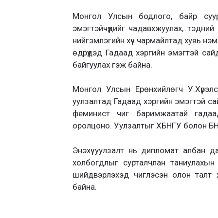
Монгол Улсын бодлого, байр суури
эмэгтэйчүүдийг чадавхжуулах, тэдни
нийгэмлэгийн хүч чармайлтад хувь нэ
өдрүүдэд Гадаад хэргийн эмэгтэй са
байгуулах гэж байна.
Монгол Улсын Ерөнхийлөгч У.Хүрэлс
уулзалтад Гадаад хэргийн эмэгтэй са
феминист чиг баримжаатай гадаад
оролцоно. Уулзалтыг ХБНГУ болон БН
Энэхүү уулзалт нь дипломат албан дах
холбогдлыг сурталчлан таниулахын
шийдвэрлэхэд чиглэсэн олон талт х
байна.