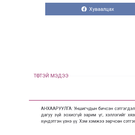
Хуваалцах:
Хуваалцах
ТӨСТЭЙ МЭДЭЭ
АНХААРУУЛГА: Уншигчдын бичсэн сэтгэгдэлд
дагуу зүй зохисгүй зарим үг, хэллэгийг х
хүндэтгэн үзнэ үү. Хэм хэмжээ зөрчсөн сэтгэ