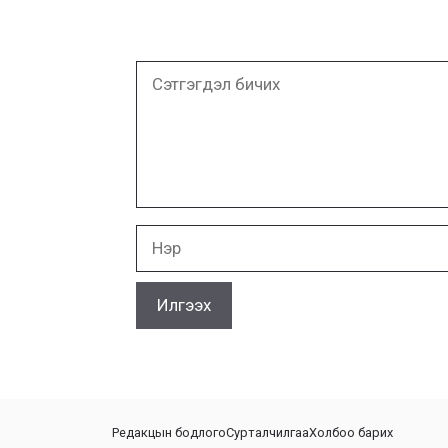
Сэтгэгдэл
бичих
Нэр
Редакцын бодлого
Сурталчилгаа
Холбоо барих