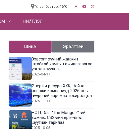
Улаанбаатар: 16°C
OM
НИЙТЛЭЛ
Шинэ
Эрэлттэй
Зэвсэгт хүчний жанжин
штабтай хамтын ажиллагаагаа
үргэлжлүүлнэ
2026-04-17
Энержи ресурс ХХК, Чайна
энержи компаниуд 2026 оны
нүүрсний зарчмаа тохиролцов
2025-11-11
HOTU баг “The MongolZ”-ийг
хожиж, CS2-ийн ертөнцөд
шуугиан тарилаа
2025-10-05