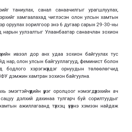
йг таниулах, санал санаачилгыг урагшлуулах,
й эрхийг хамгаалахад чиглэсэн олон улсын хамтын
мэр оруулах зорилгоор энэ 6 дугаар сарын 29-30-ны
йд нарын уулзалтыг Улаанбаатар санаачлан зохион
үхийн ивээл дор анх удаа зохион байгуулах тус
йд нар, олон улсын байгууллагууд, феминист болон
 бодлого хэрэгжүүлдэг орнуудын төлөөлөгчид
ФУ дэмжин хамтран зохион байгуулна.
ь эмэгтэйчүүдийн үүрэг оролцоог нэмэгдүүлэхийн ач
 сацуу дэлхий дахинаа тулгарч буй сорилтуудыг
амтын ажиллагаанд түлхэц үзүүлнэ хэмээн найдаж