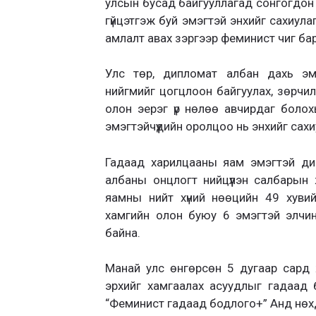
улсын бусад байгууллагад сонгогдон 
гүйцэтгэж буй эмэгтэй энхийг сахиулаг
амлалт авах зэргээр феминист чиг ба
Улс төр, дипломат албан дахь эмэг
нийгмийг цогцлоон байгуулах, зөрчи
олон эерэг үр нөлөө авчирдаг болох
эмэгтэйчүүдийн оролцоо нь энхийг сахи
Гадаад харилцааны яам эмэгтэй дип
албаны онцлогт нийцүүлэн салбарын 
яамны нийт хүний нөөцийн 49 хувийг 
хамгийн олон буюу 6 эмэгтэй элчи
байна.
Манай улс өнгөрсөн 5 дугаар сард ж
эрхийг хамгаалах асуудлыг гадаад б
“Феминист гадаад бодлого+” Анд нөхд