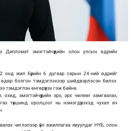
ээ Дипломат эмэгтэйчүүдийн олон улсын өдрийн
2 онд жил бүрийн 6 дугаар сарын 24-ний өдрийг
н өдөр болгон тэмдэглэхээр шийдвэрлэсэн билээ.
дээ тэмдэглэн өнгөрүүлэх гэж байна.
охид, эмэгтэйчүүдийн эрх, эрх чөлөөг хамгаалах,
гах түвшинд оролцоог нь нэмэгдүүлэхэд чухал ач
н.
гаалах чиглэлээр үйл ажиллагаа явуулдаг НҮБ, олон