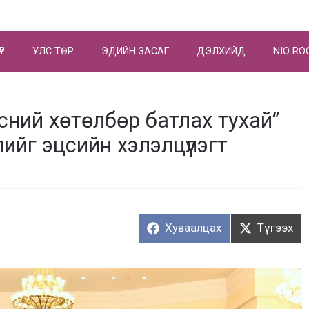
ҮР
УЛС ТӨР
ЭДИЙН ЗАСАГ
ДЭЛХИЙД
NIO RO
сний хөтөлбөр батлах тухай”
йг эцсийн хэлэлцүүлэгт
Хуваалцах:
Түгээх:
Хуваалцах
Түгээх