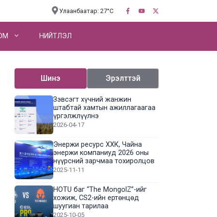
Улаанбаатар: 27°C
OM
НИЙТЛЭЛ
Шинэ
Эрэлттэй
Зэвсэгт хүчний жанжин
штабтай хамтын ажиллагаагаа
үргэлжлүүлнэ
2026-04-17
Энержи ресурс ХХК, Чайна
энержи компаниуд 2026 оны
нүүрсний зарчмаа тохиролцов
2025-11-11
HOTU баг “The MongolZ”-ийг
хожиж, CS2-ийн ертөнцөд
шуугиан тарилаа
2025-10-05