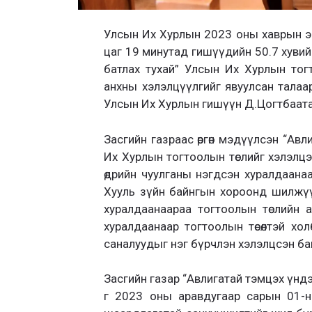
Улсын Их Хурлын 2023 оны хаврын ээл
цаг 19 минутад гишүүдийн 50.7 хувийн
батлах тухай” Улсын Их Хурлын тогт
анхны хэлэлцүүлгийг явуулсан талаа
Улсын Их Хурлын гишүүн Д.Цогтбаата
Засгийн газраас өргөн мэдүүлсэн “Авли
Их Хурлын тогтоолын төслийг хэлэлц
өдрийн чуулганы нэгдсэн хуралдаана
Хууль зүйн байнгын хороонд шилжүү
хуралдаанаараа тогтоолын төслийн 
хуралдаанаар тогтоолын төсөлтэй х
саналуудыг нэг бүрчлэн хэлэлцсэн ба
Засгийн газар “Авлигатай тэмцэх үндэсни
г 2023 оны аравдугаар сарын 01-ний