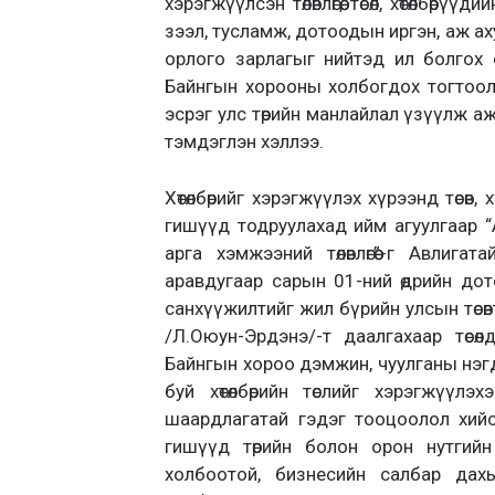
хэрэгжүүлсэн төлөвлөгөө, төсөл, хөтөлбө
зээл, тусламж, дотоодын иргэн, аж а
орлого зарлагыг нийтэд ил болгох 
Байнгын хорооны холбогдох тогтоол
эсрэг улс төрийн манлайлал үзүүлж а
тэмдэглэн хэллээ.
Хөтөлбөрийг хэрэгжүүлэх хүрээнд төсөв
гишүүд тодруулахад ийм агуулгаар “А
арга хэмжээний төлөвлөгөө”-г Авли
аравдугаар сарын 01-ний өдрийн дото
санхүүжилтийг жил бүрийн улсын төсө
/Л.Оюун-Эрдэнэ/-т даалгахаар төсө
Байнгын хороо дэмжин, чуулганы нэг
буй хөтөлбөрийн төслийг хэрэгжүүл
шаардлагатай гэдэг тооцоолол хий
гишүүд төрийн болон орон нутгийн
холбоотой, бизнесийн салбар дахь