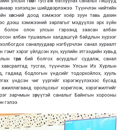
йн улсын төсөвт тусгаж батлуулах саналыг гишүүд
анаар хэлэлцэн шийдвэрлэжээ. Түүнчлэн нийтийн
рийн хөлсний доод хэмжээг хоёр зуун тавь дахин
ээс дээш хэмжээний зарлагыг мэдүүлэх эрх зүйн
ь болон олон улсын гэрээнд заасан албан
оосон албан тушаалын халдашгүй байдлын хүрээг
р холбогдох саналуудаар нэгбүрчлэн санал хураалт
 гэмт хэрэг үйлдсэн хүн, хуулийн этгээдийн хувьд
 ялын төрөл бий болгох асуудлыг судалж, санал
н хавсралтад тусгах, түүнчлэн Улсын Их Хурлын
од, гадаад бодлогын үндсийг тодорхойлох, хууль
гах үндсэн чиг үүргийг хэрэгжүүлэхээс бусад
л ажиллагаанд оролцохыг хориглож, хэрэгжилтийг
зэрэг зарчмын зөрүүтэй саналыг Байнгын хорооны
н гэлээ.