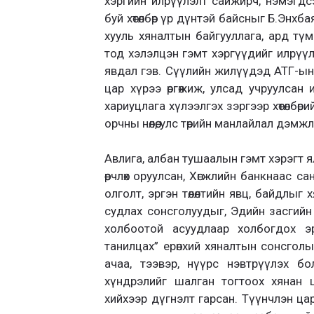
хэргийн илрүүлэлт сайжирч, нэмэгдс
буй хөтөлбөр үр дүнтэй байсныг Б.Энхб
хууль хяналтын байгууллага, ард түм
тод хэлэлцэн гэмт хэргүүдийг илрүү
явдал гэв. Сүүлийн жилүүдэд АТГ-ын
цар хүрээ өргөжиж, улсад учруулсан
хариуцлага хүлээлгэх зэргээр хөтөлбөр
орчны нөлөө, улс төрийн манлайлал дэмж
Авлига, албан тушаалын гэмт хэрэгт 
өөрчлөх оруулсан, Хөгжлийн банкнаас сан
олголт, эргэн төлөлтийн явц, байдлы
судлах сонсголуудыг, Эдийн засгийн
холбоотой асуудлаар холбогдох эр
танилцах” ерөнхий хяналтын сонсголы
ачаа, тээвэр, нүүрс нэвтрүүлэх боло
хүндрэлийг шалган тогтоох хянан
хийхээр дүгнэлт гарсан. Түүнчлэн ца