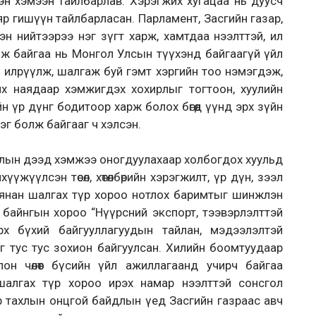
эн хэмээн тайлбарлав. Хэрэгжих хугацаа нь дуусч
аяр гишүүн тайлбарласан. Парламент, Засгийн газар,
эн нийтээрээ нэг зүгт харж, хамтдаа нээлттэй, ил
лж байгаа нь Монгол Улсын түүхэнд байгаагүй үйл
 илрүүлж, шалгаж буй гэмт хэргийн тоо нэмэгдэж,
 их наядаар хэмжигдэх хохирлыг тогтоон, хуулийн
ийн үр дүнг бодитоор харж болох бөгөөд үүнд эрх зүйн
лэг болж байгааг ч хэлсэн.
ялын дээд хэмжээ оногдуулахаар холбогдох хуульд
хүүжүүлсэн төсөл, хөтөлбөрийн хэрэгжилт, үр дүн, зээл
г хянан шалгах түр хороо нотлох баримтыг шинжлэн
 байнгын хороо “Нүүрсний экспорт, тээвэрлэлттэй
х бүхий байгууллагуудын тайлан, мэдээлэлтэй
г тус тус зохион байгуулсан. Хилийн боомтуудаар
н чөлөөт бүсийн үйл ажиллагаанд учирч байгаа
 шалгах түр хороо ирэх намар нээлттэй сонсгол
р тахлын онцгой байдлын үед Засгийн газраас авч