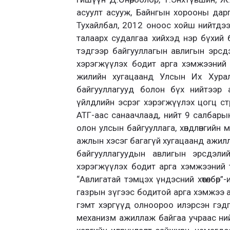
асуулт асууж, Байнгын хорооны дар
Тухайлбал, 2012 оноос хойш нийтдээ
талаарх судалгаа хийхэд нэр бүхий б
тэдгээр байгууллагын авлигын эрсдэ
хэрэгжүүлэх бодит арга хэмжээний т
жилийн хугацаанд Улсын Их Хурал,
байгууллагууд болон бүх нийтээр а
үйлдлийн эсрэг хэрэгжүүлэх цогц ст
АТГ-аас санаачлаад, нийт 9 салбарын хү
олон улсын байгууллага, хөндлөнгийн
ажлын хэсэг багагүй хугацаанд ажилл
байгууллагуудын авлигын эрсдэлий
хэрэгжүүлэх бодит арга хэмжээний 
“Авлигатай тэмцэх үндэсний хөтөлбөр
газрын зүгээс бодитой арга хэмжээ а
гэмт хэргүүд олноороо илэрсэн гэдгий
механизм ажиллаж байгаа учраас ний