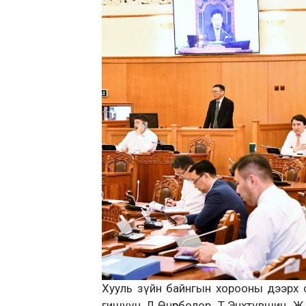
Хууль зүйн байнгын хорооны дээрх 
гишүүн Д.Өнөрболор, Т.Энхтүвшин, Ж.