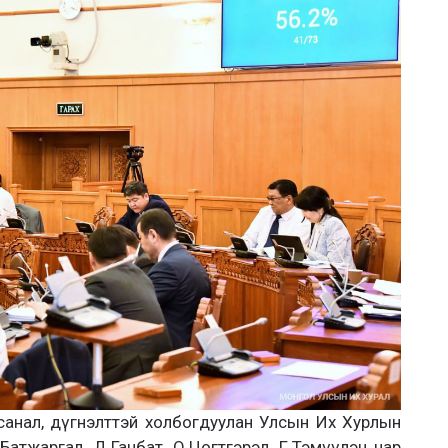
санал, дүгнэлттэй холбогдуулан Улсын Их Хурлын
Батжаргал, Д.Ганбат, О.Цогтгэрэл, Г.Тэмүүлэн нар