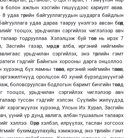
га болон ажлын хэсгийн гишүүдээс хариулт авав.
 8 удаа төрийн байгууллагуудын шударга байдлын
айгууллага удаа дараа тааруу үнэлгээ авсан бөгөөд
лийг тооцох, урьдчилан сэргийлэх чиглэлээр авч
алаар тодрууллаа. Хэлэлцэж буй төсөл нь ирэх 7
 Засгийн газар, мөрдөх алба, иргэний нийгмийн
влигаас урьдчилан сэргийлэх, энэ төрлийн гэмт
ратеги гэдгийг Байнгын хорооны дарга онцоллоо.
рээнд бүх яамны төлөөлөл, иргэний нийгмийн төлөөлөл,
 мэргэжилтнүүд оролцсон 40 хүний бүрэлдэхүүнтэй
аж, боловсруулсан бодлогын баримт бичгийн төсөлд
г тооцох, урьдчилан сэргийлэх чиглэлээр авч
талаар туссан гэдгийг хэлсэн. Сүүлийн жилүүдэд
”-ийг хэрэгжүүлэх хүрээнд Улсын Их Хурал, Засгийн
вч, үүний үр дүнд авлига, албан тушаалын талаарх
г хэллээ. Өөрөөр хэлбэл, илрүүлэх, таслан зогсоох
гмийг бухимдуулахуйц хэмжээнд энэ төрлийн гэмт