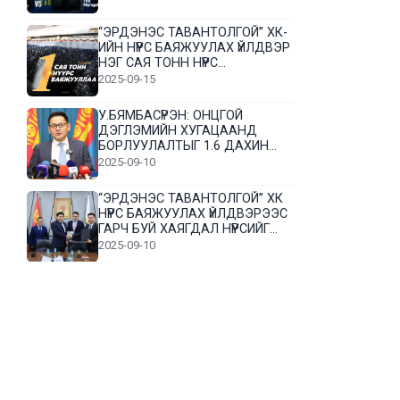
“ЭРДЭНЭС ТАВАНТОЛГОЙ” ХК-
ИЙН НҮҮРС БАЯЖУУЛАХ ҮЙЛДВЭР
НЭГ САЯ ТОНН НҮҮРС
БАЯЖУУЛЛАА
2025-09-15
У.БЯМБАСҮРЭН: ОНЦГОЙ
ДЭГЛЭМИЙН ХУГАЦААНД
БОРЛУУЛАЛТЫГ 1.6 ДАХИН
НЭМЭГДҮҮЛЭВ
2025-09-10
“ЭРДЭНЭС ТАВАНТОЛГОЙ” ХК
НҮҮРС БАЯЖУУЛАХ ҮЙЛДВЭРЭЭС
ГАРЧ БУЙ ХАЯГДАЛ НҮҮРСИЙГ
ДАХИН БОЛОВСРУУЛНА
2025-09-10
Л.Гүндалай: Дүр эсгэсэн худал
хуурмагтай эвлэрч чаддаггүй
нь миний алдаа байж магадгүй
2025-09-05
ЦОГТЦЭЦИЙ СУМЫН ЦАГААН-
ОВОО, СИЙРСТ БАГИЙН
ИРГЭДИЙН ТӨЛӨӨЛӨЛ НҮҮРС