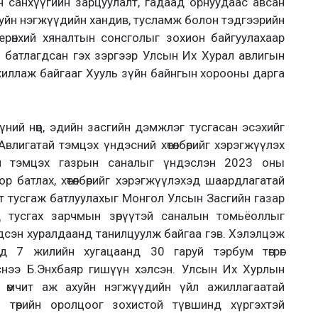
рүүдийн санхүүгийн зарцуулалт, гадаад орнуудаас авсан
хуйн нэгжүүдийн хандив, тусламж болон тэдгээрийн
ерөнхий хяналтын сонсголыг зохион байгуулахаар
 батлагдсан гэх зэргээр Улсын Их Хурал авлигын
жиллаж байгааг Хууль зүйн байнгын хорооны дарга
, хүний нөөц, эдийн засгийн дэмжлэг тусгасан эсэхийг
влигатай тэмцэх үндэсний хөтөлбөрийг хэрэгжүүлэх
гатай тэмцэх газрын саналыг үндэслэн 2023 оны
р батлах, хөтөлбөрийг хэрэгжүүлэхэд шаардлагатай
вт тусгаж батлуулахыг Монгол Улсын Засгийн газар
лд тусгах зарчмын зөрүүтэй саналын томьёоллыг
дсэн хуралдаанд танилцуулж байгаа гэв. Хэлэлцэж
эхэд 7 жилийн хугацаанд 30 гаруй тэрбум төгрөг
снээ Б.Энхбаяр гишүүн хэлсэн. Улсын Их Хурлын
 өмчит аж ахуйн нэгжүүдийн үйл ажиллагаатай
 төрийн оролцоог зохистой түвшинд хүргэхтэй