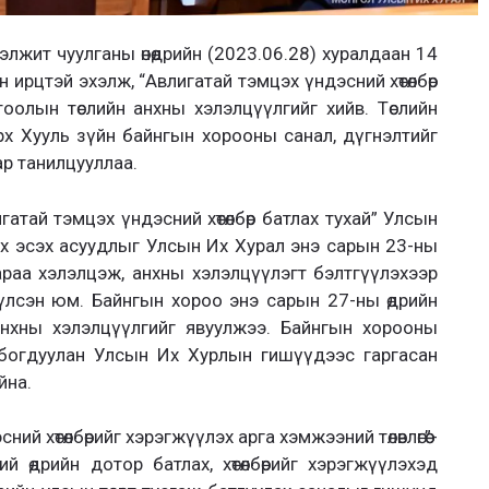
жит чуулганы өнөөдрийн (2023.06.28) хуралдаан 14
 ирцтэй эхэлж, “Авлигатай тэмцэх үндэсний хөтөлбөр
оолын төслийн анхны хэлэлцүүлгийг хийв. Төслийн
рх Хууль зүйн байнгын хорооны санал, дүгнэлтийг
р танилцууллаа.
гатай тэмцэх үндэсний хөтөлбөр батлах тухай” Улсын
эх эсэх асуудлыг Улсын Их Хурал энэ сарын 23-ны
араа хэлэлцэж, анхны хэлэлцүүлэгт бэлтгүүлэхээр
лсэн юм. Байнгын хороо энэ сарын 27-ны өдрийн
анхны хэлэлцүүлгийг явуулжээ. Байнгын хорооны
олбогдуулан Улсын Их Хурлын гишүүдээс гаргасан
йна.
й хөтөлбөрийг хэрэгжүүлэх арга хэмжээний төлөвлөгөө”-
 өдрийн дотор батлах, хөтөлбөрийг хэрэгжүүлэхэд