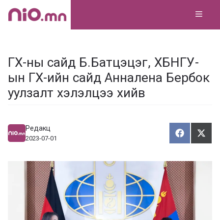
Skip
MEN
to
content
ГХ-ны сайд Б.Батцэцэг, ХБНГУ-
ын ГХ-ийн сайд Анналена Бербок
уулзалт хэлэлцээ хийв
Редакц
Хуваалца
Түгэ
Х
Т
2023-07-01
у
в
г
а
э
а
э
л
х
ц
а
х