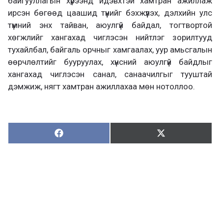
байгууллагын хүрээнд идэвхтэй хамтран ажиллаж
ирсэн бөгөөд цаашид түүнийг бэхжүүлэх, дэлхийн улс
түмний энх тайван, аюулгүй байдал, тогтвортой
хөгжлийг хангахад чиглэсэн нийтлэг зорилтууд
тухайлбал, байгаль орчныг хамгаалах, уур амьсгалын
өөрчлөлтийг бууруулах, хүнсний аюулгүй байдлыг
хангахад чиглэсэн санал, санаачилгыг тууштай
дэмжиж, нягт хамтран ажиллахаа мөн нотоллоо.
Хуваалцах:
Түгээх:
Х
Т
у
в
г
а
э
а
э
л
х
ц
а
х