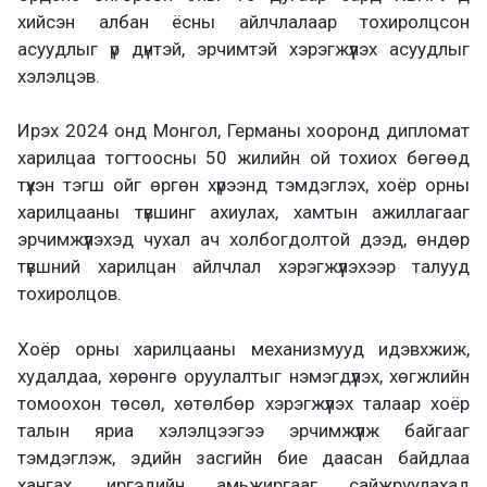
хийсэн албан ёсны айлчлалаар тохиролцсон
асуудлыг үр дүнтэй, эрчимтэй хэрэгжүүлэх асуудлыг
хэлэлцэв.
Ирэх 2024 онд Монгол, Германы хооронд дипломат
харилцаа тогтоосны 50 жилийн ой тохиох бөгөөд
түүхэн тэгш ойг өргөн хүрээнд тэмдэглэх, хоёр орны
харилцааны түвшинг ахиулах, хамтын ажиллагааг
эрчимжүүлэхэд чухал ач холбогдолтой дээд, өндөр
түвшний харилцан айлчлал хэрэгжүүлэхээр талууд
тохиролцов.
Хоёр орны харилцааны механизмууд идэвхжиж,
худалдаа, хөрөнгө оруулалтыг нэмэгдүүлэх, хөгжлийн
томоохон төсөл, хөтөлбөр хэрэгжүүлэх талаар хоёр
талын яриа хэлэлцээгээ эрчимжүүлж байгааг
тэмдэглэж, эдийн засгийн бие даасан байдлаа
хангах, иргэдийн амьжиргааг сайжруулахад