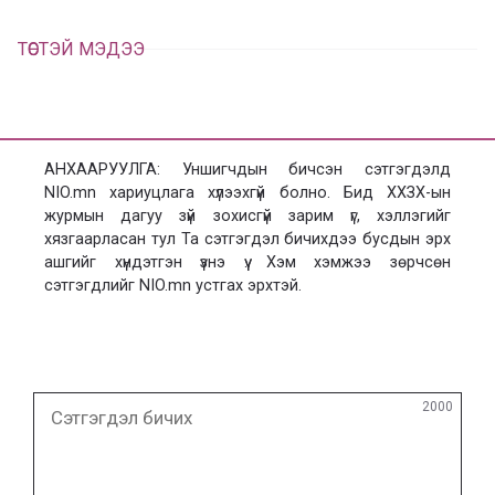
ТӨСТЭЙ МЭДЭЭ
АНХААРУУЛГА: Уншигчдын бичсэн сэтгэгдэлд
NIO.mn хариуцлага хүлээхгүй болно. Бид ХХЗХ-ын
журмын дагуу зүй зохисгүй зарим үг, хэллэгийг
хязгаарласан тул Та сэтгэгдэл бичихдээ бусдын эрх
ашгийг хүндэтгэн үзнэ үү. Хэм хэмжээ зөрчсөн
сэтгэгдлийг NIO.mn устгах эрхтэй.
Сэтгэгдэл
2000
бичих