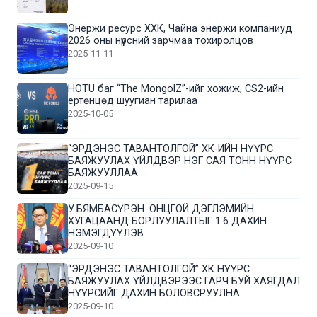
Энержи ресурс ХХК, Чайна энержи компаниуд
2026 оны нүүрсний зарчмаа тохиролцов
2025-11-11
HOTU баг “The MongolZ”-ийг хожиж, CS2-ийн
ертөнцөд шуугиан тарилаа
2025-10-05
“ЭРДЭНЭС ТАВАНТОЛГОЙ” ХК-ИЙН НҮҮРС
БАЯЖУУЛАХ ҮЙЛДВЭР НЭГ САЯ ТОНН НҮҮРС
БАЯЖУУЛЛАА
2025-09-15
У.БЯМБАСҮРЭН: ОНЦГОЙ ДЭГЛЭМИЙН
ХУГАЦААНД БОРЛУУЛАЛТЫГ 1.6 ДАХИН
НЭМЭГДҮҮЛЭВ
2025-09-10
“ЭРДЭНЭС ТАВАНТОЛГОЙ” ХК НҮҮРС
БАЯЖУУЛАХ ҮЙЛДВЭРЭЭС ГАРЧ БУЙ ХАЯГДАЛ
НҮҮРСИЙГ ДАХИН БОЛОВСРУУЛНА
2025-09-10