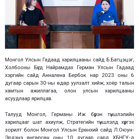
Монгол Улсын Гадаад харилцааны сайд Б.Батцэцэг,
Холбооны Бүгд Найрамдах Герман Улсын Гадаад
хэргийн сайд Анналена Бербок нар 2023 оны 6
дугаар сарын 30-ны өдөр уулзалт хийж, хоёр талын
хамтын ажиллагаа, олон улсын харилцааны
асуудлаар ярилцав.
Талууд Монгол, Германы Иж бүрэн түншлэлийн
харилцааг шат ахиулж, Стратегийн түншлэлд хүргэх
зорилт болон Монгол Улсын Ерөнхий сайд Л.Оюун-
Эрдэнэ өнгөрсөн оны 10 дугаар сард ХБНГУ-д