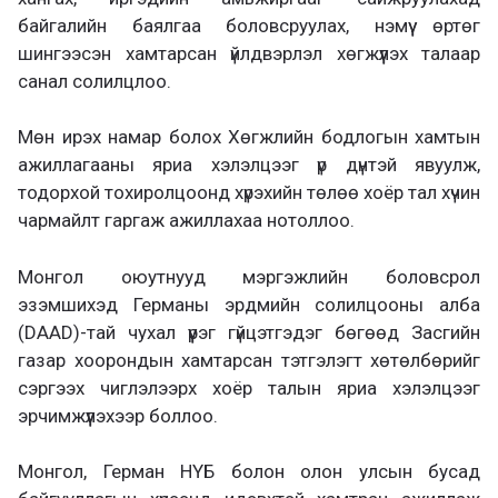
байгалийн баялгаа боловсруулах, нэмүү өртөг
шингээсэн хамтарсан үйлдвэрлэл хөгжүүлэх талаар
санал солилцлоо.
Мөн ирэх намар болох Хөгжлийн бодлогын хамтын
ажиллагааны яриа хэлэлцээг үр дүнтэй явуулж,
тодорхой тохиролцоонд хүрэхийн төлөө хоёр тал хүчин
чармайлт гаргаж ажиллахаа нотоллоо.
Монгол оюутнууд мэргэжлийн боловсрол
эзэмшихэд Германы эрдмийн солилцооны алба
(DAAD)-тай чухал үүрэг гүйцэтгэдэг бөгөөд Засгийн
газар хоорондын хамтарсан тэтгэлэгт хөтөлбөрийг
сэргээх чиглэлээрх хоёр талын яриа хэлэлцээг
эрчимжүүлэхээр боллоо.
Монгол, Герман НҮБ болон олон улсын бусад