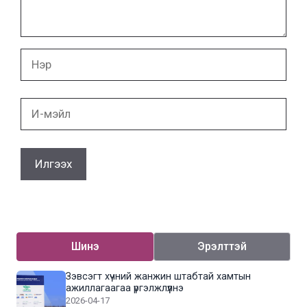
Нэр
И-
мэйл
Шинэ
Эрэлттэй
Зэвсэгт хүчний жанжин штабтай хамтын
ажиллагаагаа үргэлжлүүлнэ
2026-04-17