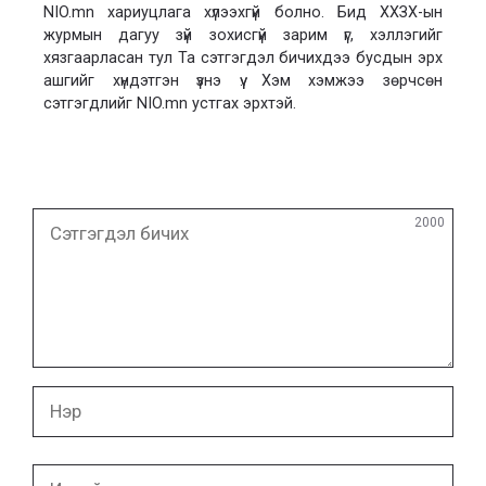
NIO.mn хариуцлага хүлээхгүй болно. Бид ХХЗХ-ын
журмын дагуу зүй зохисгүй зарим үг, хэллэгийг
хязгаарласан тул Та сэтгэгдэл бичихдээ бусдын эрх
ашгийг хүндэтгэн үзнэ үү. Хэм хэмжээ зөрчсөн
сэтгэгдлийг NIO.mn устгах эрхтэй.
Сэтгэгдэл
2000
бичих
Нэр
И-