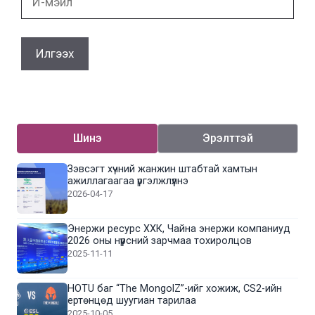
мэйл
Шинэ
Эрэлттэй
Зэвсэгт хүчний жанжин штабтай хамтын
ажиллагаагаа үргэлжлүүлнэ
2026-04-17
Энержи ресурс ХХК, Чайна энержи компаниуд
2026 оны нүүрсний зарчмаа тохиролцов
2025-11-11
HOTU баг “The MongolZ”-ийг хожиж, CS2-ийн
ертөнцөд шуугиан тарилаа
2025-10-05