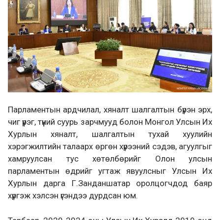
Парламентын ардчилал, хяналт шалгалтын бүрэн эрх,
чиг үүрэг, түүний суурь зарчмууд болон Монгол Улсын Их
Хурлын хяналт, шалгалтын тухай хуулийн
хэрэгжилтийн талаарх өргөн хүрээний сэдэв, агуулгыг
хамруулсан тус хөтөлбөрийг Олон улсын
парламентын өдрийг угтаж явуулсныг Улсын Их
Хурлын дарга Г.Занданшатар оролцогчдод баяр
хүргэж хэлсэн үгэндээ дурдсан юм.