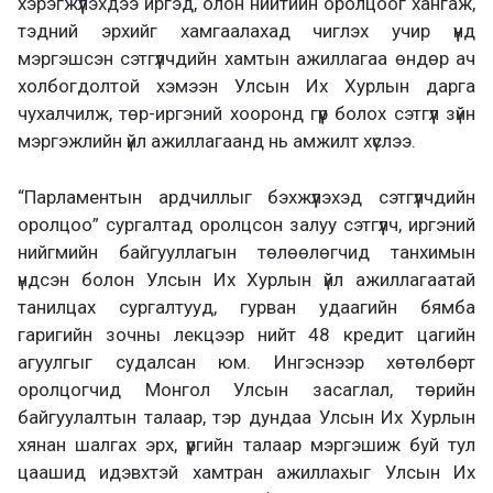
хэрэгжүүлэхдээ иргэд, олон нийтийн оролцоог хангаж,
тэдний эрхийг хамгаалахад чиглэх учир үүнд
мэргэшсэн сэтгүүлчдийн хамтын ажиллагаа өндөр ач
холбогдолтой хэмээн Улсын Их Хурлын дарга
чухалчилж, төр-иргэний хооронд гүүр болох сэтгүүл зүйн
мэргэжлийн үйл ажиллагаанд нь амжилт хүслээ.
“Парламентын ардчиллыг бэхжүүлэхэд сэтгүүлчдийн
оролцоо” сургалтад оролцсон залуу сэтгүүлч, иргэний
нийгмийн байгууллагын төлөөлөгчид танхимын
үндсэн болон Улсын Их Хурлын үйл ажиллагаатай
танилцах сургалтууд, гурван удаагийн бямба
гаригийн зочны лекцээр нийт 48 кредит цагийн
агуулгыг судалсан юм. Ингэснээр хөтөлбөрт
оролцогчид Монгол Улсын засаглал, төрийн
байгуулалтын талаар, тэр дундаа Улсын Их Хурлын
хянан шалгах эрх, үүргийн талаар мэргэшиж буй тул
цаашид идэвхтэй хамтран ажиллахыг Улсын Их