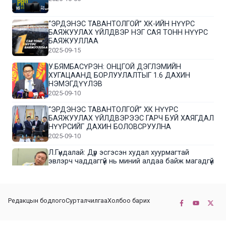
“ЭРДЭНЭС ТАВАНТОЛГОЙ” ХК-ИЙН НҮҮРС
БАЯЖУУЛАХ ҮЙЛДВЭР НЭГ САЯ ТОНН НҮҮРС
БАЯЖУУЛЛАА
2025-09-15
У.БЯМБАСҮРЭН: ОНЦГОЙ ДЭГЛЭМИЙН
ХУГАЦААНД БОРЛУУЛАЛТЫГ 1.6 ДАХИН
НЭМЭГДҮҮЛЭВ
2025-09-10
“ЭРДЭНЭС ТАВАНТОЛГОЙ” ХК НҮҮРС
БАЯЖУУЛАХ ҮЙЛДВЭРЭЭС ГАРЧ БУЙ ХАЯГДАЛ
НҮҮРСИЙГ ДАХИН БОЛОВСРУУЛНА
2025-09-10
Л.Гүндалай: Дүр эсгэсэн худал хуурмагтай
эвлэрч чаддаггүй нь миний алдаа байж магадгүй
2025-09-05
ЦОГТЦЭЦИЙ СУМЫН ЦАГААН-ОВОО, СИЙРСТ
Редакцын бодлого
Сурталчилгаа
Холбоо барих
БАГИЙН ИРГЭДИЙН ТӨЛӨӨЛӨЛ НҮҮРС
БАЯЖУУЛАХ ҮЙЛДВЭРТЭЙ ТАНИЛЦЛАА
2025-09-01