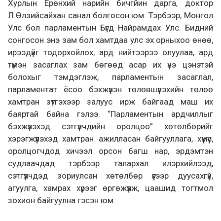
Хурлын Ерөнхий нарийн бичгйин дарга, доктор
Л.Өлзийсайхан санал болгосон юм. Тэрбээр, Монгол
Улс бол парламентын Бүгд Найрамдах Улс. Бидний
сонгосон энэ зам бол хамтдаа улс эх орныхоо өнөө,
ирээдүйг тодорхойлох, ард нийтээрээ олуулаа, ард
түмэн засаглах зам бөгөөд асар их үнэ цэнэтэй
болохыг тэмдэглэж, парламентын засаглал,
парламентат ёсоо бэхжүүлэн төлөвшүүлэхийн төлөө
хамтран зүтгэхээр залуус ирж байгаад маш их
баяртай байна гэлээ. “Парламентын ардчиллыг
бэхжүүлэхэд сэтгүүлчдийн оролцоо” хөтөлбөрийг
хэрэгжүүлэхэд хамтран ажилласан байгууллага, хүмүүс,
оролцогчдод хичээл орсон багш нар, эрдэмтэн
судлаачдад тэрбээр талархал илэрхийлээд,
сэтгүүлчдэд зориулсан хөтөлбөр үүгээр дуусахгүй,
агуулга, хамрах хүрээг өргөжүүлж, цаашид тогтмол
зохион байгуулна гэсэн юм.