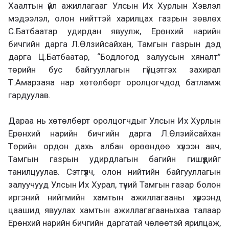
Хаалтын үйл ажиллагааг Улсын Их Хурлын Хэвлэл
мэдээлэл, олон нийттэй харилцах газрын зөвлөх
С.Батбаатар удирдан явуулж, Ерөнхий нарийн
бичгийн дарга Л.Өлзийсайхан, Тамгын газрын дэд
дарга Ц.Батбаатар, “Бодлогод залуусын хяналт”
төрийн бус байгууллагын гүйцэтгэх захирал
Т.Амарзаяа нар хөтөлбөрт оролцогчдод батламж
гардуулав.
Дараа нь хөтөлбөрт оролцогчдыг Улсын Их Хурлын
Ерөнхий нарийн бичгийн дарга Л.Өлзийсайхан
Төрийн ордон дахь албан өрөөндөө хүлээн авч,
Тамгын газрын удирдлагын багийн гишүүдийг
танилцуулав. Сэтгүүлч, олон нийтийн байгууллагын
залуучууд Улсын Их Хурал, түүний Тамгын газар болон
иргэний нийгмийн хамтын ажиллагааны хүрээнд
цаашид явуулах хамтын ажиллагагааныхаа талаар
Ерөнхий нарийн бичгийн даргатай чөлөөтэй ярилцаж,