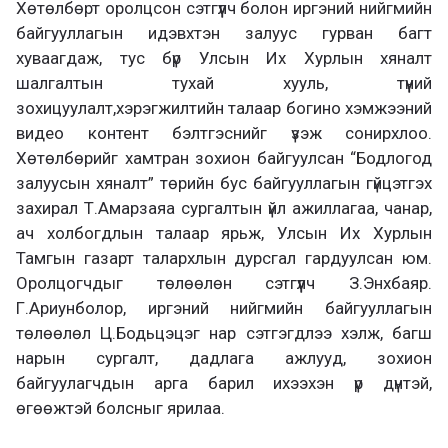
Хөтөлбөрт оролцсон сэтгүүлч болон иргэний нийгмийн
байгууллагын идэвхтэн залуус гурван багт
хуваагдаж, тус бүр Улсын Их Хурлын хяналт
шалгалтын тухай хууль, түүний
зохицуулалт,хэрэгжилтийн талаар богино хэмжээний
видео контент бэлтгэснийг үзэж сонирхлоо.
Хөтөлбөрийг хамтран зохион байгуулсан “Бодлогод
залуусын хяналт” төрийн бус байгууллагын гүйцэтгэх
захирал Т.Амарзаяа сургалтын үйл ажиллагаа, чанар,
ач холбогдлын талаар ярьж, Улсын Их Хурлын
Тамгын газарт талархлын дурсгал гардуулсан юм.
Оролцогчдыг төлөөлөн сэтгүүлч З.Энхбаяр.
Г.Ариунболор, иргэний нийгмийн байгууллагын
төлөөлөл Ц.Бодьцэцэг нар сэтгэгдлээ хэлж, багш
нарын сургалт, дадлага ажлууд, зохион
байгуулагчдын арга барил ихээхэн үр дүнтэй,
өгөөжтэй болсныг ярилаа.