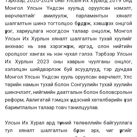
Тэрбээр, 2020-2024 оны Улсын Их Хуралд 2019 онд
Монгол Улсын Үндсэн хуульд оруулсан нэмэлт,
өөрчлөлтийг амилуулж, парламентын хяналт
шалгалтын шинэ тогтолцоо бүрдүүлж, хэвшүүлэх онцгой
үүрэг, хариуцлага ноогдсон талаар онцолж, Монгол
Улсын Их Хурлын хяналт шалгалтын тухай хуулийг
анхнаас нь зөв хэрэгжүүлж, иргэд, олон нийтийн
оролцоог хангах нь нэн чухал гэлээ. Тэрбээр Улсын
Их Хурлын 2023 оны хаврын чуулганы онцлог,
хэлэлцэн шийдвэрлэж буй асуудлууд, тэр дундаа
Монгол Улсын Үндсэн хууль оруулсан өөрчлөлт, Улс
төрийн намын тухай болон Сонгуулийн тухай хуулийн
шинэчлэлт, нийгмийн даатгалын болон боловсролын
реформ, Авлигатай тэмцэх үндэсний хөтөлбөрийн үзэл
баримтлалын талаар товч танилцуулав.
Улсын Их Хурал ард түмний төлөөллийн байгууллага
тул хяналт шалгалтын бүрэн эрх, чиг үүргийг