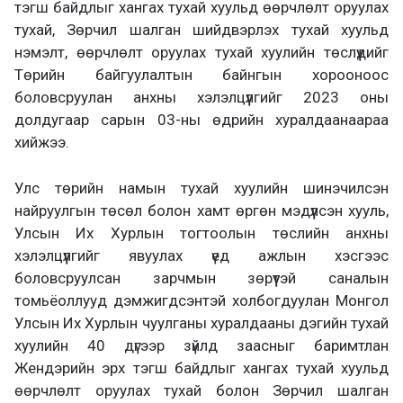
тэгш байдлыг хангах тухай хуульд өөрчлөлт оруулах
тухай, Зөрчил шалган шийдвэрлэх тухай хуульд
нэмэлт, өөрчлөлт оруулах тухай хуулийн төслүүдийг
Төрийн байгуулалтын байнгын хорооноос
боловсруулан анхны хэлэлцүүлгийг 2023 оны
долдугаар сарын 03-ны өдрийн хуралдаанаараа
хийжээ.
Улс төрийн намын тухай хуулийн шинэчилсэн
найруулгын төсөл болон хамт өргөн мэдүүлсэн хууль,
Улсын Их Хурлын тогтоолын төслийн анхны
хэлэлцүүлгийг явуулах үед ажлын хэсгээс
боловсруулсан зарчмын зөрүүтэй саналын
томьёоллууд дэмжигдсэнтэй холбогдуулан Монгол
Улсын Их Хурлын чуулганы хуралдааны дэгийн тухай
хуулийн 40 дүгээр зүйлд заасныг баримтлан
Жендэрийн эрх тэгш байдлыг хангах тухай хуульд
өөрчлөлт оруулах тухай болон Зөрчил шалган