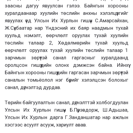
заасны дагуу явуулсан гэлээ. Байнгын хорооны
хуралдаанаар хуулийн төслийн анхны хэлэлцүүлгийг
явуулах үед Улсын Их Хурлын гишүүн С.Амарсайхан,
Ж.Сүхбаатар нар Үндэсний их баяр наадмын тухай
хуульд нэмэлт, өөрчлөлт оруулах тухай хуулийн
төслийн талаар 2, Хөдөлмөрийн тухай хуульд
өөрчлөлт оруулах тухай хуулийн төслийн талаар 1
зарчмын зөрүүтэй санал гаргасныг хуралдаанд
оролцсон гишүүдийн олонх дэмжсэн байна. Ийнхүү
Байнгын хорооны гишүүдийн гаргасан зарчмын зөрүүтэй
саналын томьёолол нэг бүрийг хэлэлцсэн болохыг
санал, дүгнэлтэд дурдав.
Төрийн байгуулалтын санал, дүгнэлттэй холбогдуулан
Улсын Их Хурлын гишүүн Б.Пүрэвдорж, Ш.Адьшаа,
Улсын Их Хурлын дарга Г.Занданшатар нар ажлын
хэсгээс асуулт асууж, хариулт авав.