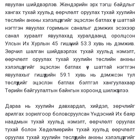
явуулан шийдвэрлэв. Жендэрийн эрх тэгш байдлыг
хангах тухай хуульд өөрчлөлт оруулах тухай хуулийн
төслийн анхны хэлэлцүүлгийг эцэслэн батлах үе шаттай
нэгтгэн явуулах горимын саналыг дэмжих эсэхээр
санал хураалт явуулахад хуралдаанд оролцсон
Улсын Их Хурлын 45 гишүүний 53.3 хувь нь дэмжив.
Зөрчил шалган шийдвэрлэх тухай хуульд нэмэлт,
өөрчлөлт оруулах тухай хуулийн төслийн анхны
хэлэлцүүлгийг эцэслэн батлах үе шаттай нэгтгэн
явуулахыг гишүүдийн 59.1 хувь нь дэмжсэн тул
төслүүдийг эцэслэн батлах бэлтгэл хангуулахаар
Төрийн байгуулалтын байнгын хороонд шилжүүллээ.
Дараа нь хуулийн давхардал, хийдэл, зөрчлийг
арилгах зорилгоор боловсруулсан Үндэсний Их баяр
наадмын тухай хуульд нэмэлт, өөрчлөлт оруулах
тухай болон Хөдөлмөрийн тухай хуульд өөрчлөлт
оруулах тухай хуулийн төслүүдийн анхны хэлэлцүүлгийг