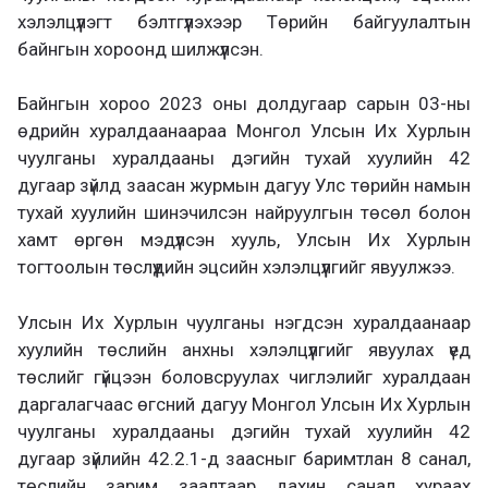
хэлэлцүүлэгт бэлтгүүлэхээр Төрийн байгуулалтын
байнгын хороонд шилжүүлсэн.
Байнгын хороо 2023 оны долдугаар сарын 03-ны
өдрийн хуралдаанаараа Монгол Улсын Их Хурлын
чуулганы хуралдааны дэгийн тухай хуулийн 42
дугаар зүйлд заасан журмын дагуу Улс төрийн намын
тухай хуулийн шинэчилсэн найруулгын төсөл болон
хамт өргөн мэдүүлсэн хууль, Улсын Их Хурлын
тогтоолын төслүүдийн эцсийн хэлэлцүүлгийг явуулжээ.
Улсын Их Хурлын чуулганы нэгдсэн хуралдаанаар
хуулийн төслийн анхны хэлэлцүүлгийг явуулах үед
төслийг гүйцээн боловсруулах чиглэлийг хуралдаан
даргалагчаас өгсний дагуу Монгол Улсын Их Хурлын
чуулганы хуралдааны дэгийн тухай хуулийн 42
дугаар зүйлийн 42.2.1-д заасныг баримтлан 8 санал,
төслийн зарим заалтаар дахин санал хураах