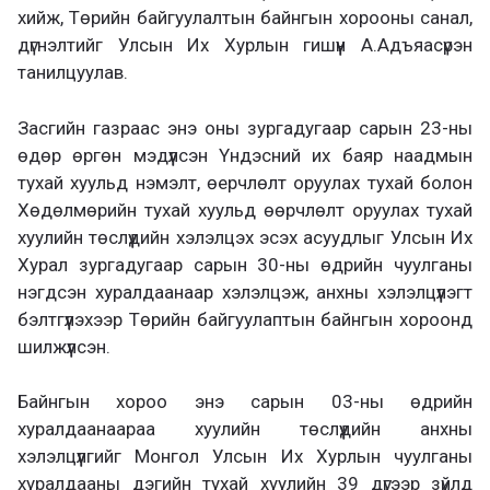
хийж, Төрийн байгуулалтын байнгын хорооны санал,
дүгнэлтийг Улсын Их Хурлын гишүүн А.Адъяасүрэн
танилцуулав.
Засгийн газраас энэ оны зургадугаар сарын 23-ны
өдөр өргөн мэдүүлсэн Үндэсний их баяр наадмын
тухай хуульд нэмэлт, өерчлөлт оруулах тухай болон
Хөдөлмөрийн тухай хуульд өөрчлөлт оруулах тухай
хуулийн төслүүдийн хэлэлцэх эсэх асуудлыг Улсын Их
Хурал зургадугаар сарын 30-ны өдрийн чуулганы
нэгдсэн хуралдаанаар хэлэлцэж, анхны хэлэлцүүлэгт
бэлтгүүлэхээр Төрийн байгуулаптын байнгын хороонд
шилжүүлсэн.
Байнгын хороо энэ сарын 03-ны өдрийн
хуралдаанаараа хуулийн төслүүдийн анхны
хэлэлцүүлгийг Монгол Улсын Их Хурлын чуулганы
хуралдааны дэгийн тухай хуулийн 39 дүгээр зүйлд