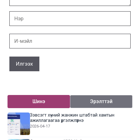
Нэр
И-
мэйл
Шинэ
Эрэлттэй
Зэвсэгт хүчний жанжин штабтай хамтын
ажиллагаагаа үргэлжлүүлнэ
2026-04-17