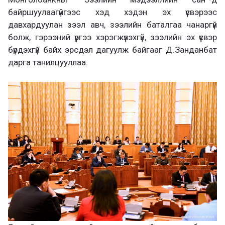
байршуулаагүйгээс хэд хэдэн эх үүсвэрээс
давхардуулан зээл авч, зээлийн баталгаа чанаргүй
болж, гэрээний үүргээ хэрэгжүүлэхгүй, зээлийн эх үүсвэр
бүрдэхгүй байх эрсдэл дагуулж байгааг Д.Занданбат
дарга танилцууллаа.