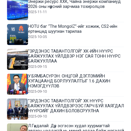
Энержи ресурс ХХК, Чайна энержи компаниуд
2026 оны нүүрсний зарчмаа тохиролцов
2025-11-11
HOTU баг “The MongolZ”-ийг хожиж, CS2-ийн
ертөнцөд шуугиан тарилаа
2025-10-05
“ЭРДЭНЭС ТАВАНТОЛГОЙ” ХК-ИЙН НҮҮРС
БАЯЖУУЛАХ ҮЙЛДВЭР НЭГ САЯ ТОНН НҮҮРС
БАЯЖУУЛЛАА
2025-09-15
У.БЯМБАСҮРЭН: ОНЦГОЙ ДЭГЛЭМИЙН
ХУГАЦААНД БОРЛУУЛАЛТЫГ 1.6 ДАХИН
НЭМЭГДҮҮЛЭВ
2025-09-10
“ЭРДЭНЭС ТАВАНТОЛГОЙ” ХК НҮҮРС
БАЯЖУУЛАХ ҮЙЛДВЭРЭЭС ГАРЧ БУЙ ХАЯГДАЛ
НҮҮРСИЙГ ДАХИН БОЛОВСРУУЛНА
2025-09-10
Л.Гүндалай: Дүр эсгэсэн худал хуурмагтай
эвлэрч чаддаггүй нь миний алдаа байж магадгүй