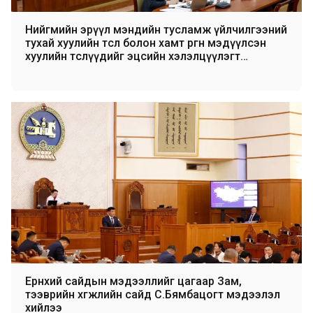
Нийгмийн эрүүл мэндийн тусламж үйлчилгээний
тухай хуулийн төсөл болон хамт өргөн мэдүүлсэн
хуулийн төслүүдийг эцсийн хэлэлцүүлэгт
бэлтгүүлэхээр шилжүүллээ
Ерөнхий сайдын мэдээллийг цагаар Зам,
тээврийн хөгжлийн сайд С.Бямбацогт мэдээлэл
хийлээ