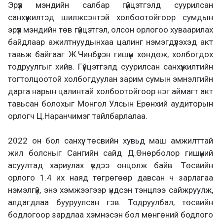
Эрүүл мэндийн салбар гүйцэтгэлд суурилсан
санхүүжилтэд шилжсэнтэй холбоотойгоор сумдын
эрүүл мэндийн төв гүйцэтгэл, олсон орлогоо хуваарилах
байдлаар ажилтнуудынхаа цалинг нэмэгдүүлэхэд акт
тавьж байгааг Ж.Чинбүрэн гишүүн хөндөж, холбогдох
тодруулгыг хийв. Гүйцэтгэлд суурилсан санхүүжилтийн
тогтолцоотой холбогдуулан зарим сумын эмнэлгийн
дарга нарын цалинтай холбоотойгоор нэг аймагт акт
тавьсан болохыг Монгол Улсын Ерөнхий аудиторын
орлогч Ц.Наранчимэг тайлбарлалаа.
2022 он бол санхүү, төсвийн хувьд маш амжилттай
жил болсныг Сангийн сайд Д.Өнөрболор гишүүний
асуултад хариулах үедээ онцолж байв. Төсвийн
орлого 1.4 их наяд төгрөгөөр давсан ч зарлагаа
нэмэлгүй, энэ хэмжээгээр үндсэн тэнцлээ сайжруулж,
алдагдлаа бууруулсан гэв. Тодруулбал, төсвийн
бодлогоор зардлаа хэмнэсэн бол мөнгөний бодлого