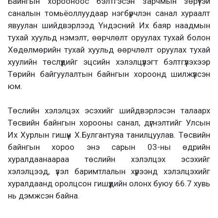
Байнгын хорооноос бэлтгэсэн зарчмын зөрүүтэй
саналын томьёоллуудаар нэгбүрчлэн санал хураалт
явуулан шийдвэрлээд Үндэсний Их баяр наадмын
тухай хуульд нэмэлт, өөрчлөлт оруулах тухай болон
Хөдөлмөрийн тухай хуульд өөрчлөлт оруулах тухай
хуулийн төслүүдийг эцсийн хэлэлцүүлэгт бэлтгүүлэхээр
Төрийн байгуулалтын байнгын хороонд шилжүүлсэн
юм.
Төслийн хэлэлцэх эсэхийг шийдвэрлэсэн талаарх
Төсвийн байнгын хорооны санал, дүгнэлтийг Улсын
Их Хурлын гишүүн Х.Булгантуяа танилцуулав. Төсвийн
байнгын хороо энэ сарын 03-ны өдрийн
хуралдаанаараа төслийн хэлэлцэх эсэхийг
хэлэлцээд, үзэл баримтлалын хүрээнд хэлэлцэхийг
хуралдаанд оролцсон гишүүдийн олонх буюу 66.7 хувь
нь дэмжсэн байна.