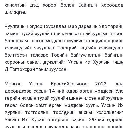
хяналтын дэд хороо болон Байнгын хороодод
шилжүүлэв.
Чуулганы нэгдсэн хуралдаанаар дараа нь Улс төрийн
намын тухай хуулийн шинэчилсэн найруулгын төсөл
болон хамт өргөн мэдүүлсэн хуулийн төслүүдийн эцсийн
хэлэлцүүлгийг явууллаа. Төслүүдийг эцсийн хэлэлцүүлэгт
бэлтгэсэн талаарх Төрийн байгуулалтын байнгын
хорооны санал, дүгнэлтийг Улсын Их Хурлын гишүүн
Д.Тогтохсүрэн танилцуулсан.
Монгол Улсын Ерөнхийлөгчөөс 2023 оны
дөрөвдүгээр сарын 14-ний өдөр өргөн мэдүүлсэн Улс
төрийн намын тухай хуулийн шинэчилсэн найруулгын
төсөл болон хамт өргөн мэдүүлсэн хууль, Улсын Их
Хурлын тогтоолын төслүүдийн анхны хэлэлцүүлгийг
Улсын Их Хурал өнгөрсөн сарын 29-ний өдрийн
чуулганы нэгдсэн хуралдаанаар хэлэлцэж, эцсийн