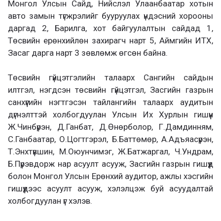
Монгол Улсын Сайд, Нийслэл Улаанбаатар хотын
авто замын түгжрэлийг бууруулах үндэсний хорооны
даргад 2, Барилга, хот байгуулалтын сайдад 1,
Төсвийн ерөнхийлөн захирагч нарт 5, Аймгийн ИТХ,
Засаг дарга нарт 3 зөвлөмж өгсөн байна.
Төсвийн гүйцэтгэлийн талаарх Сангийн сайдын
илтгэл, нэгдсэн төсвийн гүйцэтгэл, Засгийн газрын
санхүүгийн нэгтгэсэн тайлангийн талаарх аудитын
дүгнэлттэй холбогдуулан Улсын Их Хурлын гишүүн
Ж.Чинбүрэн, Д.Ганбат, Д.Өнөрболор, Г.Дамдинням,
С.Ганбаатар, О.Цогтгэрэл, Б.Баттөмөр, А.Адъяасүрэн,
Т.Энхтүвшин, М.Оюунчимэг, Ж.Батжаргал, Ч.Ундрам,
Б.Пүрэвдорж нар асуулт асууж, Засгийн газрын гишүүд
болон Монгол Улсын Ерөнхий аудитор, ажлы хэсгийн
гишүүдээс асуулт асууж, хэлэлцэж буй асуудалтай
холбогдуулан үг хэлэв.