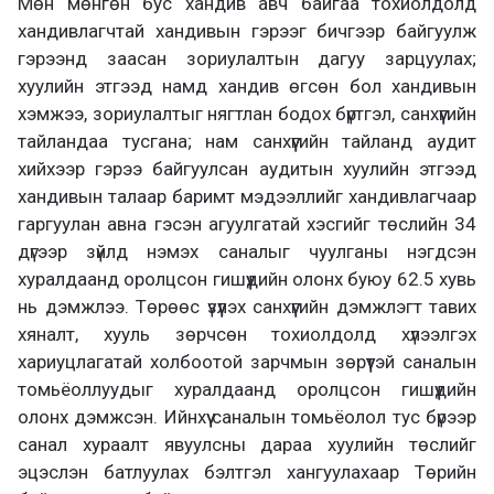
Мөн мөнгөн бус хандив авч байгаа тохиолдолд
хандивлагчтай хандивын гэрээг бичгээр байгуулж
гэрээнд заасан зориулалтын дагуу зарцуулах;
хуулийн этгээд намд хандив өгсөн бол хандивын
хэмжээ, зориулалтыг нягтлан бодох бүртгэл, санхүүгийн
тайландаа тусгана; нам санхүүгийн тайланд аудит
хийхээр гэрээ байгуулсан аудитын хуулийн этгээд
хандивын талаар баримт мэдээллийг хандивлагчаар
гаргуулан авна гэсэн агуулгатай хэсгийг төслийн 34
дүгээр зүйлд нэмэх саналыг чуулганы нэгдсэн
хуралдаанд оролцсон гишүүдийн олонх буюу 62.5 хувь
нь дэмжлээ. Төрөөс үзүүлэх санхүүгийн дэмжлэгт тавих
хяналт, хууль зөрчсөн тохиолдолд хүлээлгэх
хариуцлагатай холбоотой зарчмын зөрүүтэй саналын
томьёоллуудыг хуралдаанд оролцсон гишүүдийн
олонх дэмжсэн. Ийнхүү саналын томьёолол тус бүрээр
санал хураалт явуулсны дараа хуулийн төслийг
эцэслэн батлуулах бэлтгэл хангуулахаар Төрийн