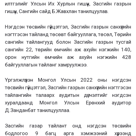
илтгэлийг Улсын Их Хурлын гишүүн, Засгийн газрын
гишүүн, Сангийн сайд Б.Жавхлан танилцуулав.
Нэгдсэн төсвийн гүйцэтгэл, Засгийн газрын санхүүгийн
нэгтгэсэн тайланд төсөвт байгууллага, төсөл, Төрийн
сангийн тайлангууд болон Засгийн газрын тусгай
сангийн 22, төрийн өмчийн аж ахуйн нэгжийн 140,
орон нутгийн өмчийн аж ахуйн нэгжийн 428
байгууллагын тайланг хамруулжээ.
Үргэлжлүүлэн Монгол Улсын 2022 оны нэгдсэн
төсвийн гүйцэтгэл, Засгийн газрын санхүүгийн нэгтгэсэн
тайлангийн талаарх аудитын дүгнэлтийг нэгдсэн
хуралдаанд Монгол Улсын Ерөнхий аудитор
Д.Занданбат танилцууллаа.
Засгийн газар тайлант онд нэгдсэн төсвийн
бодлогоо 9 багц арга хэмжээний хүрээнд