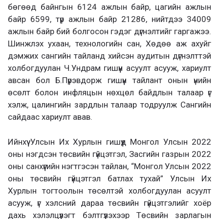
бөгөөд байнгын 6124 ажлын байр, цагийн ажлын
байр 6599, түр ажлын байр 21286, нийтдээ 34009
ажлын байр бий болгосон гэдэг дүгнэлтийг гаргажээ.
Шинжлэх ухаан, технологийн сан, Хөдөө аж ахуйг
дэмжих сангийн тайланд хийсэн аудитын дүгнэлттэй
холбогдуулан Ч.Ундрам гишүүн асуулт асууж, хариулт
авсан бол Б.Пүрэвдорж гишүүн тайлант онын үнийн
өсөлт болон инфляцын нөхцөл байдлын талаар үг
хэлж, цалингийн зардлын талаар тодруулж Сангийн
сайдаас хариулт авав.
Ийнхүү Улсын Их Хурлын гишүүд Монгол Улсын 2022
оны нэгдсэн төсвийн гүйцэтгэл, Засгийн газрын 2022
оны санхүүгийн нэгтгэсэн тайлан, “Монгол Улсын 2022
оны төсвийн гүйцэтгэл батлах тухай” Улсын Их
Хурлын тогтоолын төсөлтэй холбогдуулан асуулт
асууж, үг хэлсний дараа төсвийн гүйцэтгэлийг хоёр
дахь хэлэлцүүлэгт бэлтгүүлэхээр Төсвийн зарлагын