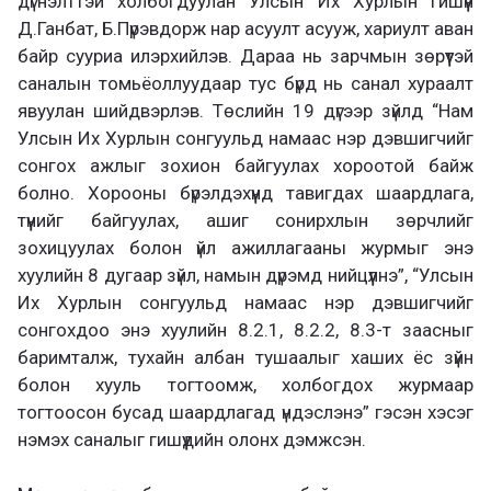
дүгнэлттэй холбогдуулан Улсын Их Хурлын гишүүн
Д.Ганбат, Б.Пүрэвдорж нар асуулт асууж, хариулт аван
байр сууриа илэрхийлэв. Дараа нь зарчмын зөрүүтэй
саналын томьёоллуудаар тус бүрд нь санал хураалт
явуулан шийдвэрлэв. Төслийн 19 дүгээр зүйлд “Нам
Улсын Их Хурлын сонгуульд намаас нэр дэвшигчийг
сонгох ажлыг зохион байгуулах хороотой байж
болно. Хорооны бүрэлдэхүүнд тавигдах шаардлага,
түүнийг байгуулах, ашиг сонирхлын зөрчлийг
зохицуулах болон үйл ажиллагааны журмыг энэ
хуулийн 8 дугаар зүйл, намын дүрэмд нийцүүлнэ”, “Улсын
Их Хурлын сонгуульд намаас нэр дэвшигчийг
сонгохдоо энэ хуулийн 8.2.1, 8.2.2, 8.3-т заасныг
баримталж, тухайн албан тушаалыг хаших ёс зүйн
болон хууль тогтоомж, холбогдох журмаар
тогтоосон бусад шаардлагад үндэслэнэ” гэсэн хэсэг
нэмэх саналыг гишүүдийн олонх дэмжсэн.