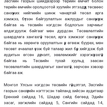
Засгийн газрын шийдвэрээр төрийн өмчит болон
төрийн өмчийн оролцоотой хуулийн этгээдүүд төсвөөс
санхүүжих нийгмийн шинж чанартай төсөл арга
хэмжээ, бүтээн байгуулалтын ажлуудыг санхүүжүүлж
байгаа нь төсвийн нэгдсэн бодлогын зарчмыг
алдагдуулж байгааг мөн дурдсан. Төсөвлөлтийн
шаардлага хангахгүй төсөл, арга хэмжээг санхүүжүүлж
байгаа нь хөрөнгө оруулалтын үр өгөөж буурах, мөн
төсөвт ачаалал үүсэж буй талаар жил бүр хийгдэж буй
аудитын өгсөн дүгнэлт, зөвлөмжийг хэрэгжүүлэхгүй
байгаа нь Төсвийн тухай хуульд заасан
төсөвлөлтийн шаардлагыг хангахгүй, зөрчсөн хэвээр
байгаа аж.
Монгол Улсын нэгдсэн төсвийн гүйцэтгэл, Засгийн
газрын санхүүгийн нэгтгэсэн тайланд хийсэн аудитаар
Ерөнхий сайдад 16, Шадар сайд бөгөөд Эдийн
засаг, хөгжлийн сайдад 5, Сангийн сайдад 14,