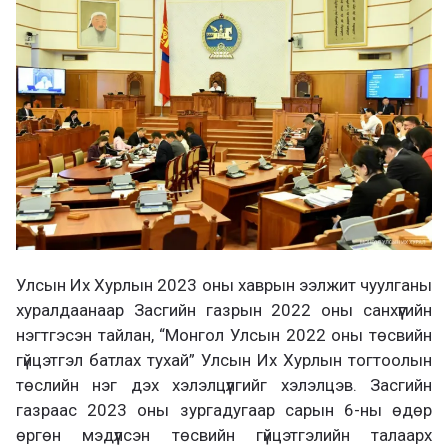
л
х
ц
а
х
Улсын Их Хурлын 2023 оны хаврын ээлжит чуулганы
хуралдаанаар Засгийн газрын 2022 оны санхүүгийн
нэгтгэсэн тайлан, “Монгол Улсын 2022 оны төсвийн
гүйцэтгэл батлах тухай” Улсын Их Хурлын тогтоолын
төслийн нэг дэх хэлэлцүүлгийг хэлэлцэв. Засгийн
газраас 2023 оны зургадугаар сарын 6-ны өдөр
өргөн мэдүүлсэн төсвийн гүйцэтгэлийн талаарх