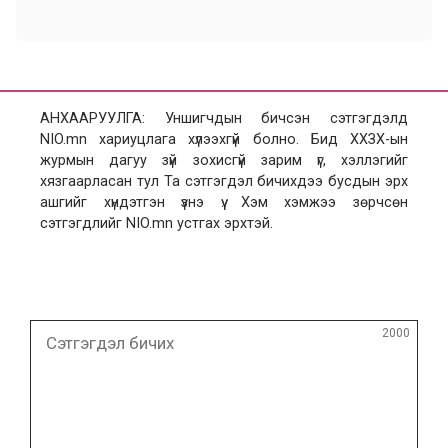
АНХААРУУЛГА: Уншигчдын бичсэн сэтгэгдэлд
NIO.mn хариуцлага хүлээхгүй болно. Бид ХХЗХ-ын
журмын дагуу зүй зохисгүй зарим үг, хэллэгийг
хязгаарласан тул Та сэтгэгдэл бичихдээ бусдын эрх
ашгийг хүндэтгэн үзнэ үү. Хэм хэмжээ зөрчсөн
сэтгэгдлийг NIO.mn устгах эрхтэй.
Сэтгэгдэл
2000
бичих