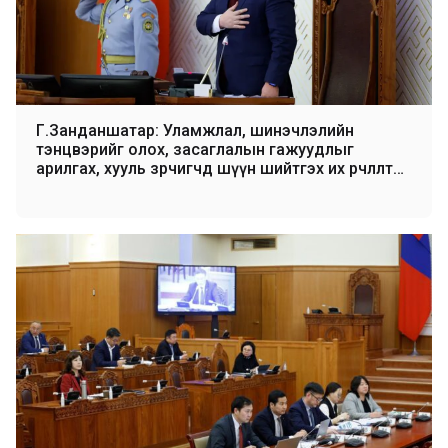
Г.Занданшатар: Уламжлал, шинэчлэлийн
тэнцвэрийг олох, засаглалын гажуудлыг
арилгах, хууль зөрчигчдөө шүүн шийтгэх их өөрчлөлтөд
тэмүүлсэн цаг үеийг бид туулж байна