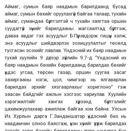
Аймаг, сумын баяр наадмын барилдаанд бусад
аймаг, сумын бөхийг оруулахгүй байгаа талаар, тухайн
аймаг, сумандаа бүртгэлтэй ч тухайн хаягтаа оршин
суудаггүй хүнийг барилдааны жагсаалтад бүртгэж,
даваа авдаг гэх асуудлыг Б.Пүрэвдорж гишүүн хэлж,
энэ асуудлыг шийдвэрлэх зохицуулалтыг төсөлд
тусгасан эсэхийг лавлав. Үндэсний их баяр наадмын
тухай хуулийн 9 дүгээр зүйлийн 9.7-д “Үндэсний их
баяр наадмын бөхийн барилдаанд барилдах бөхийг
үндэс угсаа, төрсөн газар, оршин суугаа засаг
захиргааны нэгж, цол, чимгээр нь ялгаварлан
барилдах эрхийг хязгаарлахыг хориглоно” гэж
заасан байдгийг ажлын хэсгээс хариулав. Хуулийн
хэрэгжилтийг хангах хүрээнд бүртгэлийг
цахимжуулахаар ажиллаж байгаа юм байна. Улсын
Их Хурлын дарга Г.Занданшатар үндэсний бөх нь
наадамчин олноо баясгаж, үнэн хүчийг үзүүлж барилдах
ёстойг хэлж бөхийн барилдааны үеэрх шударга бус