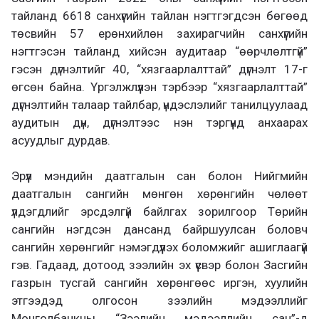
тайланд 6618 санхүүгийн тайлан нэгтгэгдсэн бөгөөд
төсвийн 57 ерөнхийлөн захирагчийн санхүүгийн
нэгтгэсэн тайланд хийсэн аудитаар “өөрчлөлтгүй”
гэсэн дүгнэлтийг 40, “хязгаарлалттай” дүгнэлт 17-г
өгсөн байна. Үргэлжлүүлэн тэрбээр “хязгаарлалттай”
дүгнэлтийн талаар тайлбар, үндэслэлийг танилцуулаад
аудитын дүн, дүгнэлтээс нэн тэргүүнд анхаарах
асуудлыг дурдав.
Эрүүл мэндийн даатгалын сан болон Нийгмийн
даатгалын сангийн мөнгөн хөрөнгийн чөлөөт
үлдэгдлийг эрсдэлгүй байлгах зорилгоор Төрийн
сангийн нэгдсэн дансанд байршуулсан боловч
сангийн хөрөнгийг нэмэгдүүлэх боломжийг ашиглаагүй
гэв. Гадаад, дотоод зээлийн эх үүсвэр болон Засгийн
газрын тусгай сангийн хөрөнгөөс иргэн, хуулийн
этгээдэд олгосон зээлийн мэдээллийг
Монголбанкны “Зээлийн мэдээллийн сан”-д