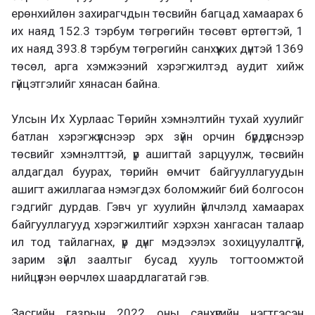
ерөнхийлөн захирагчдын төсвийн багцад хамаарах 6
их наяд 152.3 тэрбум төгрөгийн төсөвт өртөгтэй, 1
их наяд 393.8 тэрбум төгрөгийн санхүүжих дүнтэй 1369
төсөл, арга хэмжээний хэрэгжилтэд аудит хийж
гүйцэтгэлийг хянасан байна.
Улсын Их Хурлаас Төрийн хэмнэлтийн тухай хуулийг
батлан хэрэгжүүлснээр эрх зүйн орчин бүрдүүлснээр
төсвийг хэмнэлттэй, үр ашигтай зарцуулж, төсвийн
алдагдал буурах, төрийн өмчит байгууллагуудын
ашигт ажиллагаа нэмэгдэх боломжийг бий болгосон
гэдгийг дурдав. Гэвч уг хуулийн үйлчлэлд хамаарах
байгууллагууд хэрэгжилтийг хэрхэн хангасан талаар
ил тод тайлагнах, үр дүнг мэдээлэх зохицуулалтгүй,
зарим зүйл заалтыг бусад хууль тогтоомжтой
нийцүүлэн өөрчлөх шаардлагатай гэв.
Засгийн газрын 2022 оны санхүүгийн нэгтгэсэн