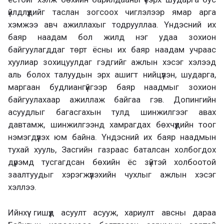
үйлдлүүдийг таслан зогсоох чиглэлээр ямар арга
хэмжээ авч ажиллахыг тодрууллаа. Үндэсний их
баяр наадам бол жилд нэг удаа зохион
байгуулагддаг төрт ёсны их баяр наадам учраас
хуулиар зохицуулдаг гэдгийг ажлын хэсэг хэлээд
аль болох талуудын эрх ашигт нийцүүлэн, шударга,
маргаан будлиангүйгээр баяр наадмыг зохион
байгуулахаар ажиллаж байгаа гэв. Допингийн
асуудлыг багасгахын тулд шинжилгээг авах
давтамж, шинжилгээнд хамрагдах бөхчүүдийн тоог
нэмэгдүүлэх юм байна. Үндэсний их баяр наадмын
тухай хууль, Засгийн газраас баталсан холбогдох
дүрэмд тусгагдсан бөхийн ёс зүйтэй холбоотой
заалтуудыг хэрэгжүүлэхийн чухлыг ажлын хэсэг
хэллээ.
Ийнхүү гишүүд асуулт асууж, хариулт авсны дараа