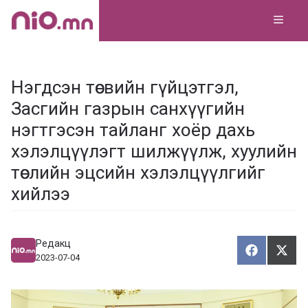
Skip
MEN
to
content
Нэгдсэн төсвийн гүйцэтгэл,
Засгийн газрын санхүүгийн
нэгтгэсэн тайланг хоёр дахь
хэлэлцүүлэгт шилжүүлж, хуулийн
төслийн эцсийн хэлэлцүүлгийг
хийлээ
Редакц
Хуваалца
Түгэ
Х
Т
2023-07-04
у
в
г
а
э
а
э