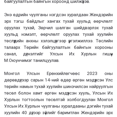
байгуулалтын байнгын хороонд шилжүүлэв.
Энэ өдрийн чуулганы нэгдсэн хуралдаан Жендэрийн
эрх тэгш байдлыг хангах тухай хуульд өөрчлөлт
оруулах тухай, Зөрчил шалган шийдвэрлэх тухай
хуульд нэмэлт, өөрчлөлт оруулах тухай хуулийн
төслүүдийн анхны хэлэлцүүлгээр үргэлжиллээ. Төслийн
талаарх Төрийн байгуулалтын байнгын хорооны
санал, дүгнэлтийг Улсын Их Хурлын гишүүн
М.Оюунчимэг танилцуулав.
Монгол Улсын Ерөнхийлөгчөөс 2023 оны
дөрөвдүгээр сарын 14-ний өдөр өргөн мэдүүлсэн Улс
төрийн намын тухай хуулийн шинэчилсэн найруулгын
төсөл болон хамт өргөн мэдүүлсэн хууль, Улсын Их
Хурлын тогтоолын төсөлтэй холбогдуулан Монгол
Улсын Их Хурлын чуулганы хуралдааны дэгийн тухай
хуулийн 40 дүгээр зүйлийг баримтлан Жендэрийн эрх