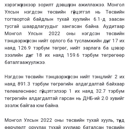
хэрэгжүүлэхээр зорилт дэвшүүлэн ажиллажээ. Монгол
Улсын нэгдсэн төсвийн гүйцэтгэл нь Төсвийн
тогтвортой байдлын тухай хуулийн 6.1-д заасан
тусгай шаардлагуудыг хангасан байна. Аудитаар
Монгол Улсын 2022 оны нэгдсэн төсвийн
тэнцвэржүүлсэн нийт орлого ба тусламжийн дүнг 17 их
наяд 126.9 тэрбум төгрөг, нийт зарлага ба цэвэр
зээлийн дүнг 18 их наяд 159.6 тэрбум төгрөгөөр
баталгаажуулжээ.
Нэгдсэн төсвийн тэнцвэржүүлсэн нийт тэнцлийг 2 их
наяд 891.3 тэрбум төгрөгийн алдагдалтай байхаар
төлөвлөснөөс гүйцэтгэлээр 1 их наяд 32.7 тэрбум
төгрөгийн алдагдалтай гарсан нь ДНБ-ий 2.0 хувийг
эзэлж байгаа юм байна.
Монгол Улсын 2022 оны төсвийн тухай хууль, түүнд
өөрчлөлт оруулах тухай хуулиар баталсан төсвийн