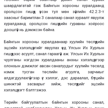
шаардлагатай гэж Байнгын хорооны хуралдаанд
оролцсон гишүүд үзсэн тул мөн зүйлийн 42.2.3-т
заасныг баримтлан 3 саналаар санал хураалт явуулж
хуралдаанд оролцсон гишүүдийн гуравны хоёроос
доошгүй нь дэмжсэн байна.
Байнгын хорооны хуралдаанаар хуулийн төслүүдийн
эцсийн хэлэлцүүлгийг явуулах үед Улсын Их Хурлын
гишүүдээс асуулт, санал гараагүй аж. Улсын Их Хурлын
чуулганы нэгдсэн хуралдааны анхны хэлэлцүүлгээр
олонхын дэмжлэг авсан саналуудыг хуулийн төсөлд
нэмж тусган төслийн агуулга, зарчмыг
алдагдуулахгүйгээр үг хэллэг, дэс дараалал, бүтцийн
шинжтэй засварыг хийж, төслүүдийг эцсийн
хэлэлцүүлэгт бэлтгэжээ.
Төрийн байгуулалтын байнгын хорооны санал,