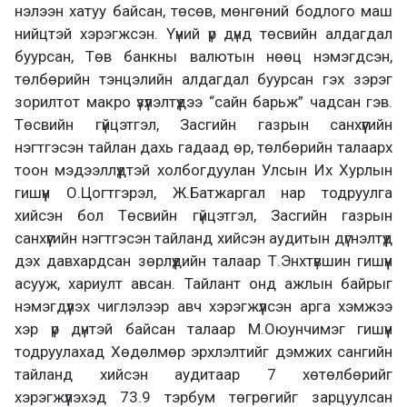
нэлээн хатуу байсан, төсөв, мөнгөний бодлого маш
нийцтэй хэрэгжсэн. Үүний үр дүнд төсвийн алдагдал
буурсан, Төв банкны валютын нөөц нэмэгдсэн,
төлбөрийн тэнцэлийн алдагдал буурсан гэх зэрэг
зорилтот макро үзүүлэлтүүдээ “сайн барьж” чадсан гэв.
Төсвийн гүйцэтгэл, Засгийн газрын санхүүгийн
нэгтгэсэн тайлан дахь гадаад өр, төлбөрийн талаарх
тоон мэдээллүүдтэй холбогдуулан Улсын Их Хурлын
гишүүн О.Цогтгэрэл, Ж.Батжаргал нар тодруулга
хийсэн бол Төсвийн гүйцэтгэл, Засгийн газрын
санхүүгийн нэгтгэсэн тайланд хийсэн аудитын дүгнэлтүүд
дэх давхардсан зөрлүүдийн талаар Т.Энхтүвшин гишүүн
асууж, хариулт авсан. Тайлант онд ажлын байрыг
нэмэгдүүлэх чиглэлээр авч хэрэгжүүлсэн арга хэмжээ
хэр үр дүнтэй байсан талаар М.Оюунчимэг гишүүн
тодруулахад Хөдөлмөр эрхлэлтийг дэмжих сангийн
тайланд хийсэн аудитаар 7 хөтөлбөрийг
хэрэгжүүлэхэд 73.9 тэрбум төгрөгийг зарцуулсан