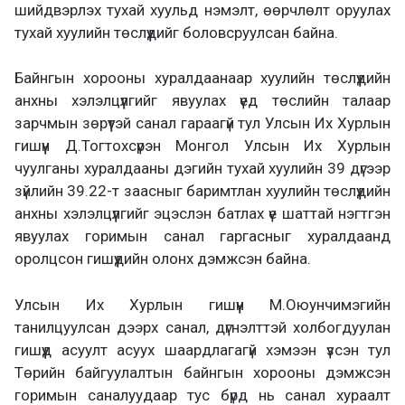
шийдвэрлэх тухай хуульд нэмэлт, өөрчлөлт оруулах
тухай хуулийн төслүүдийг боловсруулсан байна.
Байнгын хорооны хуралдаанаар хуулийн төслүүдийн
анхны хэлэлцүүлгийг явуулах үед төслийн талаар
зарчмын зөрүүтэй санал гараагүй тул Улсын Их Хурлын
гишүүн Д.Тогтохсүрэн Монгол Улсын Их Хурлын
чуулганы хуралдааны дэгийн тухай хуулийн 39 дүгээр
зүйлийн 39.22-т заасныг баримтлан хуулийн төслүүдийн
анхны хэлэлцүүлгийг эцэслэн батлах үе шаттай нэгтгэн
явуулах горимын санал гаргасныг хуралдаанд
оролцсон гишүүдийн олонх дэмжсэн байна.
Улсын Их Хурлын гишүүн М.Оюунчимэгийн
танилцуулсан дээрх санал, дүгнэлттэй холбогдуулан
гишүүд асуулт асуух шаардлагагүй хэмээн үзсэн тул
Төрийн байгуулалтын байнгын хорооны дэмжсэн
горимын саналуудаар тус бүрд нь санал хураалт