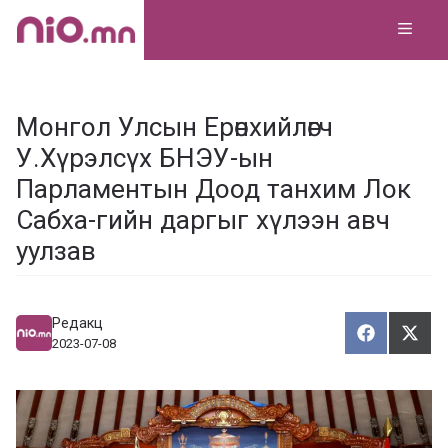
Skip
MEN
to
content
Монгол Улсын Ерөнхийлөгч
У.Хүрэлсүх БНЭУ-ын
Парламентын Доод танхим Лок
Сабха-гийн даргыг хүлээн авч
уулзав
Редакц
Хуваалца
Түг
Х
Т
2023-07-08
у
ү
в
г
а
э
а
э
л
х
ц