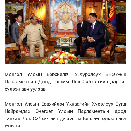
а
х
Монгол Улсын Ерөнхийлөгч У.Хүрэлсүх БНЭУ-ын
Парламентын Доод танхим Лок Сабха-гийн даргыг
хүлээн авч уулзав
Монгол Улсын Ерөнхийлөгч Ухнаагийн Хүрэлсүх Бүгд
Найрамдах Энэтхэг Улсын Парламентын доод
танхим Лок Сабха-гийн дарга Ом Бирла-г хүлээн авч
уулзав.