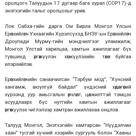
оролцогч Талуудын 17 дугаар бага хурал (COP17)-д
энэтхэгийн талыг оролцохыг урив.
Лок Сабха-гийн дарга Ом Бирла Монгол Улсын
Ерөнхийлөгч Ухнаагийн Хүрэлсүхэд БНЭУ-ын Ерөнхийлөгч
Дроупади Мүрмү-гийн мэндчилгээг уламжилж,
Монгол Улстай харилцаа, хамтын ажиллагааг бүх
түвшинд өргөжүүлэн хөгжүүлэхийн төлөө буйгаа
илэрхийлэв.
Ерөнхийлөгчийн санаачилсан “Тэрбум мод”, “Хүнсний
хангамж, аюулгүй байдал” үндэсний хөдөлгөөний
хүрээнд уур амьсгалын өөрчлөлт, цөлжилттэй тэмцэх
асуудлаарх бүс нутгийн хамтын ажиллагааг
өргөжүүлэх чиглэлээр хамтран ажиллахаа онцлов.
Талууд Монгол, Энэтхэгийн хамтарсан “Нүүдэлчин
заан” тусгай хүчний хээрийн сургууль болон “Хааны