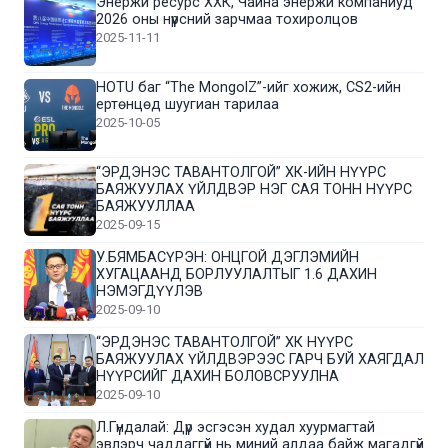
Энержи ресурс ХХК, Чайна энержи компаниуд
2026 оны нүүрсний зарчмаа тохиролцов
2025-11-11
HOTU баг “The MongolZ”-ийг хожиж, CS2-ийн
ертөнцөд шуугиан тарилаа
2025-10-05
“ЭРДЭНЭС ТАВАНТОЛГОЙ” ХК-ИЙН НҮҮРС
БАЯЖУУЛАХ ҮЙЛДВЭР НЭГ САЯ ТОНН НҮҮРС
БАЯЖУУЛЛАА
2025-09-15
У.БЯМБАСҮРЭН: ОНЦГОЙ ДЭГЛЭМИЙН
ХУГАЦААНД БОРЛУУЛАЛТЫГ 1.6 ДАХИН
НЭМЭГДҮҮЛЭВ
2025-09-10
“ЭРДЭНЭС ТАВАНТОЛГОЙ” ХК НҮҮРС
БАЯЖУУЛАХ ҮЙЛДВЭРЭЭС ГАРЧ БУЙ ХАЯГДАЛ
НҮҮРСИЙГ ДАХИН БОЛОВСРУУЛНА
2025-09-10
Л.Гүндалай: Дүр эсгэсэн худал хуурмагтай
эвлэрч чаддаггүй нь миний алдаа байж магадгүй