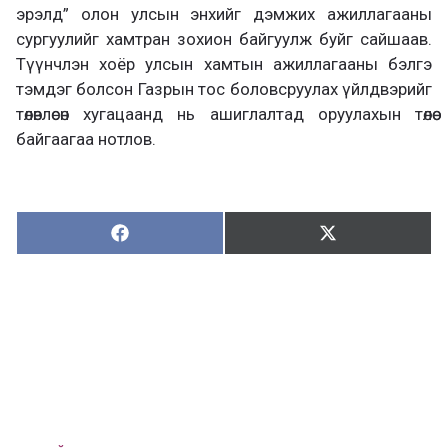
эрэлд” олон улсын энхийг дэмжих ажиллагааны
сургуулийг хамтран зохион байгуулж буйг сайшаав.
Түүнчлэн хоёр улсын хамтын ажиллагааны бэлгэ
тэмдэг болсон Газрын тос боловсруулах үйлдвэрийг
төлөвлөсөн хугацаанд нь ашиглалтад оруулахын төлөө
байгаагаа нотлов.
Хуваалцах:
Түгээх:
Х
Т
у
ү
в
г
а
э
а
э
л
х
ц
а
х