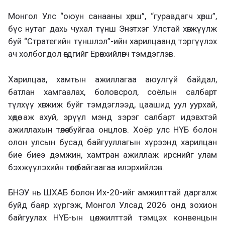
Монгол Улс “оюун санааны хөрш”, “гуравдагч хөрш”,
бүс нутаг дахь чухал түнш Энэтхэг Улстай хөгжүүлж
буй “Стратегийн түншлэл”-ийн харилцаанд тэргүүлэх
ач холбогдол өгдгийг Ерөнхийлөгч тэмдэглэв.
Харилцаа, хамтын ажиллагаа аюулгүй байдал,
батлан хамгаалах, боловсрол, соёлын салбарт
түлхүү хөгжиж буйг тэмдэглээд, цаашид уул уурхай,
хөдөө аж ахуй, эрүүл мэнд зэрэг салбарт идэвхтэй
ажиллахын төлөө буйгаа онцлов. Хоёр улс НҮБ болон
олон улсын бусад байгууллагын хүрээнд харилцан
бие биеэ дэмжин, хамтран ажиллаж ирснийг улам
бэхжүүлэхийн төлөө байгаагаа илэрхийлэв.
БНЭУ нь ШХАБ болон Их-20-ийг амжилттай даргалж
буйд баяр хүргэж, Монгол Улсад 2026 онд зохион
байгуулах НҮБ-ын цөлжилттэй тэмцэх конвенцын