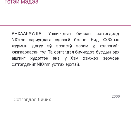
ТӨСТЭЙ МЭДЭЭ
АНХААРУУЛГА: Уншигчдын бичсэн сэтгэгдэлд
NIO.mn хариуцлага хүлээхгүй болно. Бид ХХЗХ-ын
журмын дагуу зүй зохисгүй зарим үг, хэллэгийг
хязгаарласан тул Та сэтгэгдэл бичихдээ бусдын эрх
ашгийг хүндэтгэн үзнэ үү. Хэм хэмжээ зөрчсөн
сэтгэгдлийг NIO.mn устгах эрхтэй.
Сэтгэгдэл
2000
бичих