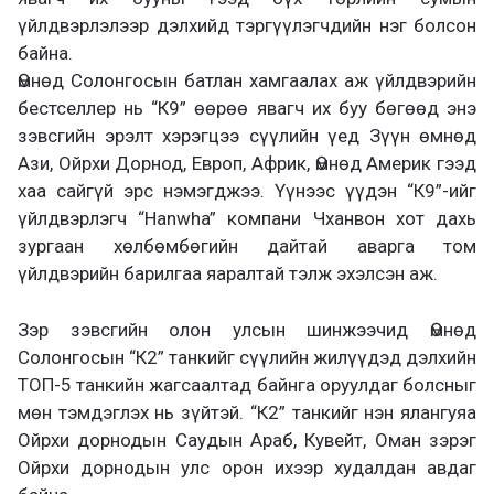
үйлдвэрлэлээр дэлхийд тэргүүлэгчдийн нэг болсон
байна.
Өмнөд Солонгосын батлан хамгаалах аж үйлдвэрийн
бестселлер нь “К9” өөрөө явагч их буу бөгөөд энэ
зэвсгийн эрэлт хэрэгцээ сүүлийн үед Зүүн өмнөд
Ази, Ойрхи Дорнод, Европ, Африк, Өмнөд Америк гээд
хаа сайгүй эрс нэмэгджээ. Үүнээс үүдэн “К9”-ийг
үйлдвэрлэгч “Hanwha” компани Чханвон хот дахь
зургаан хөлбөмбөгийн дайтай аварга том
үйлдвэрийн барилгаа яаралтай тэлж эхэлсэн аж.
Зэр зэвсгийн олон улсын шинжээчид Өмнөд
Солонгосын “К2” танкийг сүүлийн жилүүдэд дэлхийн
ТОП-5 танкийн жагсаалтад байнга оруулдаг болсныг
мөн тэмдэглэх нь зүйтэй. “К2” танкийг нэн ялангуяа
Ойрхи дорнодын Саудын Араб, Кувейт, Оман зэрэг
Ойрхи дорнодын улс орон ихээр худалдан авдаг