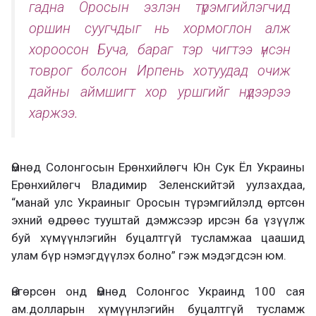
гадна Оросын эзлэн түрэмгийлэгчид
оршин суугчдыг нь хормоглон алж
хороосон Буча, бараг тэр чигтээ үнсэн
товрог болсон Ирпень хотуудад очиж
дайны аймшигт хор уршгийг нүдээрээ
харжээ.
Өмнөд Солонгосын Ерөнхийлөгч Юн Сук Ёл Украины
Ерөнхийлөгч Владимир Зеленскийтэй уулзахдаа,
“манай улс Украиныг Оросын түрэмгийлэлд өртсөн
эхний өдрөөс тууштай дэмжсээр ирсэн ба үзүүлж
буй хүмүүнлэгийн буцалтгүй тусламжаа цаашид
улам бүр нэмэгдүүлэх болно” гэж мэдэгдсэн юм.
Өнгөрсөн онд Өмнөд Солонгос Украинд 100 сая
ам.долларын хүмүүнлэгийн буцалтгүй тусламж