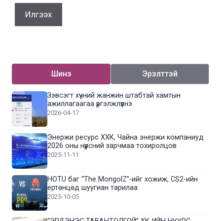
Шинэ
Эрэлттэй
Зэвсэгт хүчний жанжин штабтай хамтын
ажиллагаагаа үргэлжлүүлнэ
2026-04-17
Энержи ресурс ХХК, Чайна энержи компаниуд
2026 оны нүүрсний зарчмаа тохиролцов
2025-11-11
HOTU баг “The MongolZ”-ийг хожиж, CS2-ийн
ертөнцөд шуугиан тарилаа
2025-10-05