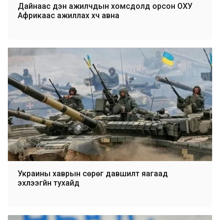
Дайнаас үүдэн ажилчдын хомсдолд орсон ОХУ
Африкаас ажиллах хүч авна
Украины хаврын сөрөг давшилт яагаад
эхлээгүйн тухайд