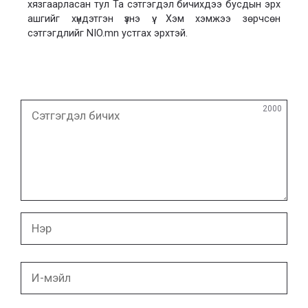
хязгаарласан тул Та сэтгэгдэл бичихдээ бусдын эрх
ашгийг хүндэтгэн үзнэ үү. Хэм хэмжээ зөрчсөн
сэтгэгдлийг NIO.mn устгах эрхтэй.
Сэтгэгдэл
2000
бичих
Нэр
И-
мэйл