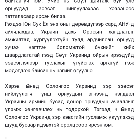
байгаагүй юм. Учир нь Сөүл дайтаж буй улс
орнуудад зэвсэг нийлүүлэхээс хэзээнээс
татгалзсаар ирсэн билээ.
Гэхдээ Юн Сук Ёл энэ оны дөрөвдүгээр сард АНУ-д
айлчлахдаа, Украин дахь Оросын халдлагыг
амжилтад хүргүүлэхгүйн тулд ардчилсан орнууд
хүчээ нэгтгэн боломжтой бүхнийг хийх
шаардлагатай гээд Сөүл Украинд ойрын ирээдүйд
зэвсэглэлээр туслахыг үгүйсгэх аргагүй гэж
мэдэгдэж байсан нь нэгийг өгүүлнэ.
Хэрэв Өмнөд Солонгос Украинд зэр зэвсэг
нийлүүлэгч түнш орнуудын эгнээнд нэгдвэл
Украины армийн бусад донор орнуудын ачааллыг
үлэмж хөнгөвчлөх нь тодорхой. Тэгээд ч Өмнөд
Солонгос Украинд зэр зэвсгийн тусламж үзүүлэхэд
шууд бусаар идэвхтэй оролцсоор ирсэн юм.