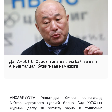
Да.ГАНБОЛД: Оросын энэ дэглэм байгаа цагт
АН-ын талцал, бужигнаан намжихгүй
АНХААРУУЛГА: Уншигчдын бичсэн сэтгэгдэлд
NIO.mn хариуцлага хүлээхгүй болно. Бид ХХЗХ-ын
журмын дагуу зүй зохисгүй зарим үг, хэллэгийг