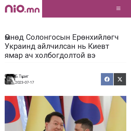
Skip
MEN
to
content
Өмнөд Солонгосын Ерөнхийлөгч
Украинд айлчилсан нь Киевт
ямар ач холбогдолтой вэ
Б.Түшиг
Хуваалца
Түг
Х
Т
2023-07-17
у
ү
в
г
а
э
а
э
л
х
ц
а
х