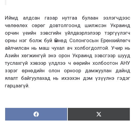
Иймд алдсан газар нутгаа булаан эзлэгчдээс
чөлөөлөх сөрөг довтолгоонд шилжсэн Украинд
орчин үеийн зэвсгийн үйлдвэрлэлээр тэргүүлэгч
орны нэг болж буй Өмнөд Солонгосын Ерөнхийлөгч
айлчилсан нь маш чухал ач холбогдолтой. Учир нь
Азийн хөгжингүй энэ орон Украинд зэвсгээр шууд
туслахгүй хэвээр үлдлээ ч өөрийн холбоотон АНУ
зэрэг өрнөдийн олон орноор дамжуулан дайнд
ялалт байгуулахад нь ихээхэн дэм үзүүлнэ гэдэг
гарцаагүй.
Хуваалцах:
Түгээх:
Х
Т
у
ү
в
г
а
э