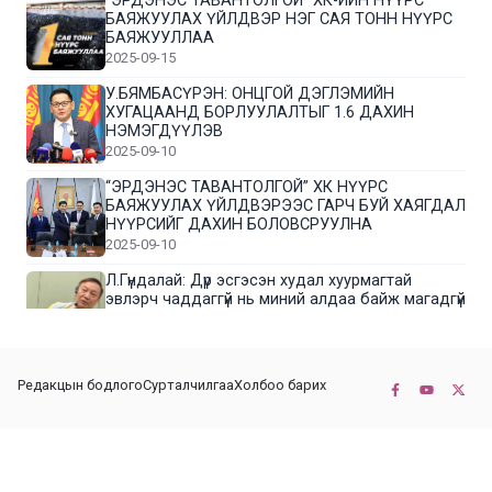
“ЭРДЭНЭС ТАВАНТОЛГОЙ” ХК-ИЙН НҮҮРС
БАЯЖУУЛАХ ҮЙЛДВЭР НЭГ САЯ ТОНН НҮҮРС
БАЯЖУУЛЛАА
2025-09-15
У.БЯМБАСҮРЭН: ОНЦГОЙ ДЭГЛЭМИЙН
ХУГАЦААНД БОРЛУУЛАЛТЫГ 1.6 ДАХИН
НЭМЭГДҮҮЛЭВ
2025-09-10
“ЭРДЭНЭС ТАВАНТОЛГОЙ” ХК НҮҮРС
БАЯЖУУЛАХ ҮЙЛДВЭРЭЭС ГАРЧ БУЙ ХАЯГДАЛ
НҮҮРСИЙГ ДАХИН БОЛОВСРУУЛНА
2025-09-10
Л.Гүндалай: Дүр эсгэсэн худал хуурмагтай
эвлэрч чаддаггүй нь миний алдаа байж магадгүй
2025-09-05
ЦОГТЦЭЦИЙ СУМЫН ЦАГААН-ОВОО, СИЙРСТ
Редакцын бодлого
Сурталчилгаа
Холбоо барих
БАГИЙН ИРГЭДИЙН ТӨЛӨӨЛӨЛ НҮҮРС
БАЯЖУУЛАХ ҮЙЛДВЭРТЭЙ ТАНИЛЦЛАА
2025-09-01
© 2022-2026 Бүх эрх хуулиар хамгаалагдсан. КОННЕКТ НЬЮС ХХК
“ЭРДЭНЭС ТАВАНТОЛГОЙ” ХК “МОНГОЛ-
ХЯТАДЫН ЭКСПО” -Д ОРОЛЦОЖ БАЙНА