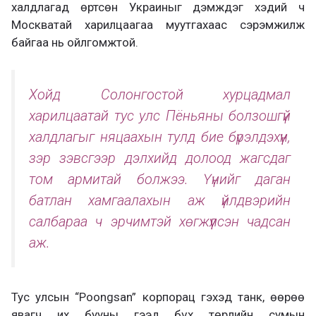
халдлагад өртсөн Украиныг дэмждэг хэдий ч
Москватай харилцаагаа муутгахаас сэрэмжилж
байгаа нь ойлгомжтой.
Хойд Солонгостой хурцадмал
харилцаатай тус улс Пёньяны болзошгүй
халдлагыг няцаахын тулд бие бүрэлдэхүүн,
зэр зэвсгээр дэлхийд долоод жагсдаг
том армитай болжээ. Үүнийг даган
батлан хамгаалахын аж үйлдвэрийн
салбараа ч эрчимтэй хөгжүүлсэн чадсан
аж.
Тус улсын “Poongsan” корпорац гэхэд танк, өөрөө
явагч их бууны гээд бүх төрлийн сумын