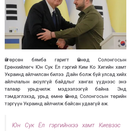
Өнгөрсөн бямба гаригт Өмнөд Солонгосын
Ерөнхийлөгч Юн Сук Ёл гэргий Ким Ко Хигийн хамт
Украинд айлчилсан билээ. Дайн болж буй улсад хийх
айлчлалын аюулгүй байдлыг хангах үүднээс энэ
талаар урьдчилж мэдээлээгүй байна. Энд
тэмдэглэхэд, урьд өмнө Өмнөд Солонгосын төрийн
тэргүүн Украинд айлчилж байсан удаагүй аж.
Юн Сук Ёл гэргийнхээ хамт Киевээс