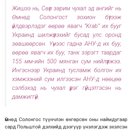
Жишээ нь, Сөүл зарим чухал эд ангийг нь
Өмнөд Солонгост зохион бүтээж
үйлдвэрлэдэг өөрөө явагч “Krab” их бууг
Украинд шилжүүлэхийг бусад улс оронд
зөвшөөрсөн. Үүнээс гадна АНУ-д их буу,
өөрөө явагч их буу, танк зэрэгт таардаг
155 мм-ийн 500 мянган сум нийлүүлжээ.
Ингэснээр Украинд тусламж болгон их
хэмжээний сум илгээсэн АНУ-д нөөцөө
сэлбэхэд нь чухал үүрэг гүйцэтгэсэн нь
дамжиггүй.
Өмнөд Солонгос түүнчлэн өнгөрсөн оны наймдугаар
сард Польштой дэлхийд дээгүүр үнэлэгдэж эхэлсэн