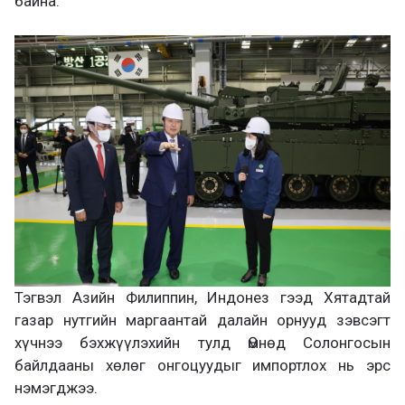
байна.
Тэгвэл Азийн Филиппин, Индонез гээд Хятадтай
газар нутгийн маргаантай далайн орнууд зэвсэгт
хүчнээ бэхжүүлэхийн тулд Өмнөд Солонгосын
байлдааны хөлөг онгоцуудыг импортлох нь эрс
нэмэгджээ.