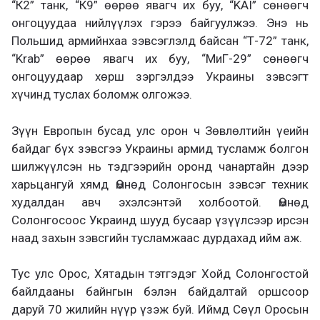
“К2” танк, “К9” өөрөө явагч их буу, “KAI” сөнөөгч
онгоцуудаа нийлүүлэх гэрээ байгуулжээ. Энэ нь
Польшид армийнхаа зэвсэглэлд байсан “Т-72” танк,
“Krab” өөрөө явагч их буу, “МиГ-29” сөнөөгч
онгоцуудаар хөрш зэргэлдээ Украины зэвсэгт
хүчинд туслах боломж олгожээ.
Зүүн Европын бусад улс орон ч Зөвлөлтийн үеийн
байдаг бүх зэвсгээ Украины армид тусламж болгон
шилжүүлсэн нь тэдгээрийн оронд чанартайн дээр
харьцангуй хямд Өмнөд Солонгосын зэвсэг техник
худалдан авч эхэлсэнтэй холбоотой. Өмнөд
Солонгосоос Украинд шууд бусаар үзүүлсээр ирсэн
наад захын зэвсгийн тусламжаас дурдахад ийм аж.
Тус улс Орос, Хятадын тэтгэдэг Хойд Солонгостой
байлдааны байнгын бэлэн байдалтай оршсоор
даруй 70 жилийн нүүр үзэж буй. Иймд Сөүл Оросын