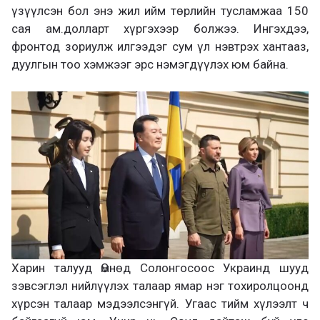
үзүүлсэн бол энэ жил ийм төрлийн тусламжаа 150
сая ам.долларт хүргэхээр болжээ. Ингэхдээ,
фронтод зориулж илгээдэг сум үл нэвтрэх хантааз,
дуулгын тоо хэмжээг эрс нэмэгдүүлэх юм байна.
Харин талууд Өмнөд Солонгосоос Украинд шууд
зэвсэглэл нийлүүлэх талаар ямар нэг тохиролцоонд
хүрсэн талаар мэдээлсэнгүй. Угаас тийм хүлээлт ч