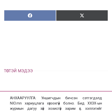
Хуваалцах:
Түгээх:
Х
Т
у
ү
в
г
а
э
а
э
л
х
ц
а
х
ТӨСТЭЙ МЭДЭЭ
АНХААРУУЛГА: Уншигчдын бичсэн сэтгэгдэлд
NIO.mn хариуцлага хүлээхгүй болно. Бид ХХЗХ-ын
журмын дагуу зүй зохисгүй зарим үг, хэллэгийг