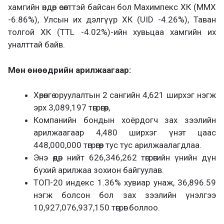
хамгийн өндөр өсөлттэй байсан бол Махимпекс ХК (MMX
-6.86%), Улсын их дэлгүүр ХК (UID -4.26%), Таван
толгой ХК (TTL -4.02%)-ийн хувьцаа хамгийн их
уналттай байв.
Мөн өнөөдрийн арилжаагаар:
Хөрөнгө оруулалтын 2 сангийн 4,621 ширхэг нэгж
эрх 3,089,197 төгрөгөөр,
Компанийн бондын хоёрдогч зах зээлийн
арилжаагаар 4,480 ширхэг үнэт цаас
448,000,000 төгрөгөөр тус тус арилжаалагдлаа.
Энэ өдөр нийт 626,346,262 төгрөгийн үнийн дүн
бүхий арилжаа зохион байгуулав.
ТOП-20 индекс 1.36% хувиар унаж, 36,896.59
нэгж болсон бол зах зээлийн үнэлгээ
10,927,076,937,150 төгрөг боллоо.