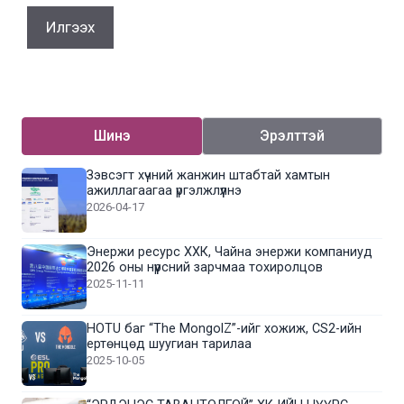
Шинэ
Эрэлттэй
Зэвсэгт хүчний жанжин штабтай хамтын
ажиллагаагаа үргэлжлүүлнэ
2026-04-17
Энержи ресурс ХХК, Чайна энержи компаниуд
2026 оны нүүрсний зарчмаа тохиролцов
2025-11-11
HOTU баг “The MongolZ”-ийг хожиж, CS2-ийн
ертөнцөд шуугиан тарилаа
2025-10-05