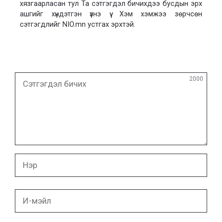
хязгаарласан тул Та сэтгэгдэл бичихдээ бусдын эрх
ашгийг хүндэтгэн үзнэ үү. Хэм хэмжээ зөрчсөн
сэтгэгдлийг NIO.mn устгах эрхтэй.
Сэтгэгдэл
2000
бичих
Нэр
И-
мэйл