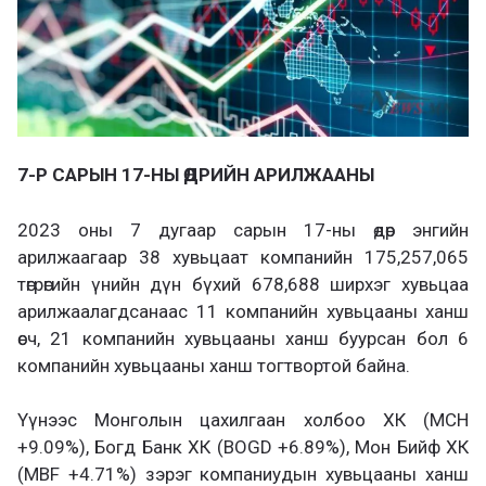
7-Р САРЫН 17-НЫ ӨДРИЙН АРИЛЖААНЫ
2023 оны 7 дугаар сарын 17-ны өдөр энгийн
арилжаагаар 38 хувьцаат компанийн 175,257,065
төгрөгийн үнийн дүн бүхий 678,688 ширхэг хувьцаа
арилжаалагдсанаас 11 компанийн хувьцааны ханш
өсч, 21 компанийн хувьцааны ханш буурсан бол 6
компанийн хувьцааны ханш тогтвортой байна.
Үүнээс Монголын цахилгаан холбоо ХК (MCH
+9.09%), Богд Банк ХК (BOGD +6.89%), Мон Бийф ХК
(MBF +4.71%) зэрэг компаниудын хувьцааны ханш