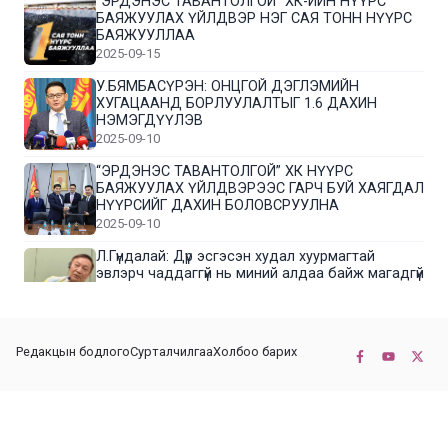
“ЭРДЭНЭС ТАВАНТОЛГОЙ” ХК-ИЙН НҮҮРС
БАЯЖУУЛАХ ҮЙЛДВЭР НЭГ САЯ ТОНН НҮҮРС
БАЯЖУУЛЛАА
2025-09-15
У.БЯМБАСҮРЭН: ОНЦГОЙ ДЭГЛЭМИЙН
ХУГАЦААНД БОРЛУУЛАЛТЫГ 1.6 ДАХИН
НЭМЭГДҮҮЛЭВ
2025-09-10
“ЭРДЭНЭС ТАВАНТОЛГОЙ” ХК НҮҮРС
БАЯЖУУЛАХ ҮЙЛДВЭРЭЭС ГАРЧ БУЙ ХАЯГДАЛ
НҮҮРСИЙГ ДАХИН БОЛОВСРУУЛНА
2025-09-10
Л.Гүндалай: Дүр эсгэсэн худал хуурмагтай
эвлэрч чаддаггүй нь миний алдаа байж магадгүй
2025-09-05
ЦОГТЦЭЦИЙ СУМЫН ЦАГААН-ОВОО, СИЙРСТ
Редакцын бодлого
Сурталчилгаа
Холбоо барих
БАГИЙН ИРГЭДИЙН ТӨЛӨӨЛӨЛ НҮҮРС
БАЯЖУУЛАХ ҮЙЛДВЭРТЭЙ ТАНИЛЦЛАА
2025-09-01
© 2022-2026 Бүх эрх хуулиар хамгаалагдсан. КОННЕКТ НЬЮС ХХК
“ЭРДЭНЭС ТАВАНТОЛГОЙ” ХК “МОНГОЛ-
ХЯТАДЫН ЭКСПО” -Д ОРОЛЦОЖ БАЙНА