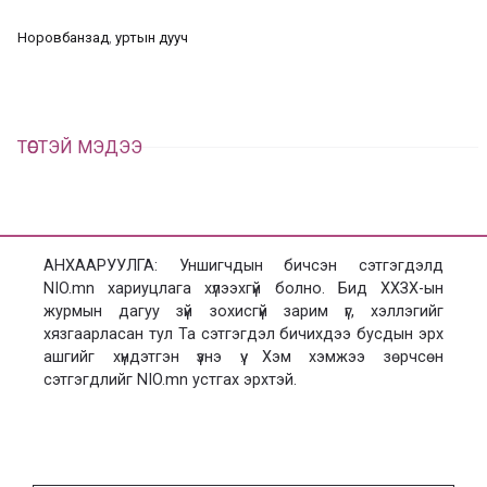
ц
а
Норовбанзад
, 
уртын дууч
х
ТӨСТЭЙ МЭДЭЭ
АНХААРУУЛГА: Уншигчдын бичсэн сэтгэгдэлд
NIO.mn хариуцлага хүлээхгүй болно. Бид ХХЗХ-ын
журмын дагуу зүй зохисгүй зарим үг, хэллэгийг
хязгаарласан тул Та сэтгэгдэл бичихдээ бусдын эрх
ашгийг хүндэтгэн үзнэ үү. Хэм хэмжээ зөрчсөн
сэтгэгдлийг NIO.mn устгах эрхтэй.