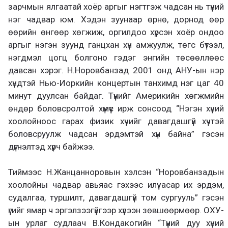
зарчмын ялгаатай хоёр аргыг нэгтгэж чадсан нь түүний
нэг чадвар юм. Хэдэн зуунаар өрнө, дорнод өөр
өөрийн өнгөөр хөгжиж, оргилдоо хүрсэн хоёр ондоо
аргыг нэгэн зуунд ганцхан хүн амжуулж, төгс бүтээл,
нэгдмэл цогц болгоно гэдэг энгийн төсөөллөөс
давсан хэрэг. Н.Норовбанзад 2001 онд АНУ-ын нэр
хүндтэй Нью-Иоркийн концертын танхимд нэг цаг 40
минут дуулсан байдаг. Түүнийг Америкийн хөгжмийн
өндөр боловсролтой хүмүүс ирж сонсоод “Нэгэн хүний
хоолойноос гарах физик хүчийг давагдашгүй хүчтэй
боловсруулж чадсан эрдэмтэй хүн байна” гэсэн
дүгнэлтэд хүрч байжээ.
Тиймээс Н.Жанцанноровын хэлсэн “Норовбанзадын
хоолойны чадвар авьяас гэхээс илүү асар их эрдэм,
судалгаа, туршилт, давагдашгүй том сургууль” гэсэн
үгийг ямар ч эргэлзээгүйгээр хүлээн зөвшөөрмөөр. ОХУ-
ын урлаг судлаач В.Кондакогийн “Түүний дуу хүний