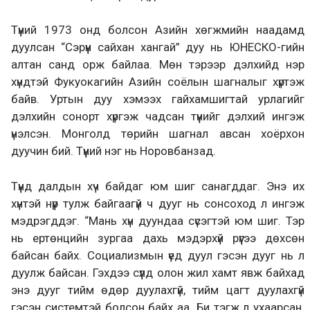
Түүний 1973 онд болсон Азийн хөгжмийн наадамд
дуулсан “Сэрүүн сайхан хангай” дуу нь ЮНЕСКО-гийн
алтан санд орж байлаа. Мөн тэрээр дэлхийд нэр
хүндтэй Фукуокагийн Азийн соёлын шагналыг хүртэж
байв. Уртын дуу хэмээх гайхамшигтай урлагийг
дэлхийн сонорт хүргэж чадсан түүнийг дэлхий ингэж
үнэлсэн. Монголд төрийн шагнал авсан хоёрхон
дуучин бий. Түүний нэг нь Норовбанзад.
Түүнд далдын хүч байдаг юм шиг санагддаг. Энэ их
хүнтэй нүүр тулж байгаагүй ч дууг нь сонсоход л ингэж
мэдрэгддэг. “Мань хүн дуундаа сүсэгтэй юм шиг. Тэр
нь ертөнцийн зургаа дахь мэдэрхүй рүүгээ дөхсөн
байсан байх. Социализмын үед дуул гэсэн дууг нь л
дуулж байсан. Гэхдээ сүүлд олон жил хамт явж байхад
энэ дууг тийм өдөр дуулахгүй, тийм цагт дуулахгүй
гэсэн системтэй болсон байх аа. Би тэгж л ухаарсан.