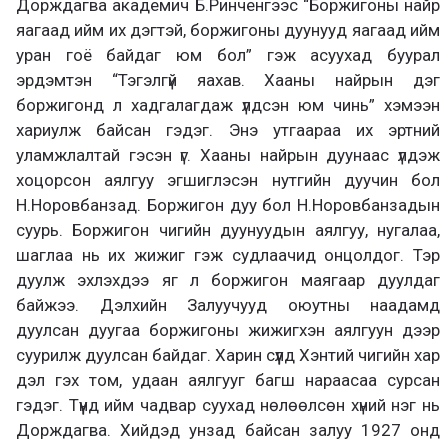
Дорждагва академич Б.Ринченгээс “Боржигоны найр
яагаад ийм их дэгтэй, боржигоны дуунууд яагаад ийм
уран гоё байдаг юм бол” гэж асуухад буурал
эрдэмтэн “Тэгэлгүй яахав. Хааны найрын дэг
боржигонд л хадгалагдаж үлдсэн юм чинь” хэмээн
хариулж байсан гэдэг. Энэ утгаараа их эртний
уламжлалтай гэсэн үг. Хааны найрын дуунаас үлдэж
хоцорсон аялгуу эгшиглэсэн нутгийн дуучин бол
Н.Норовбанзад. Боржигон дуу бол Н.Норовбанзадын
суурь. Боржигон чигийн дуунуудын аялгуу, нугалаа,
шаглаа нь их жижиг гэж судлаачид онцолдог. Тэр
дуулж эхлэхдээ яг л боржигон маягаар дуулдаг
байжээ. Дэлхийн Залуучууд оюутны наадамд
дуулсан дуугаа боржигоны жижигхэн аялгуун дээр
суурилж дуулсан байдаг. Харин сүүлд Хэнтий чигийн хар
дэл гэх том, удаан аялгууг багш нараасаа сурсан
гэдэг. Түүнд ийм чадвар суухад нөлөөлсөн хүний нэг нь
Дорждагва. Хийдэд унзад байсан залуу 1927 онд