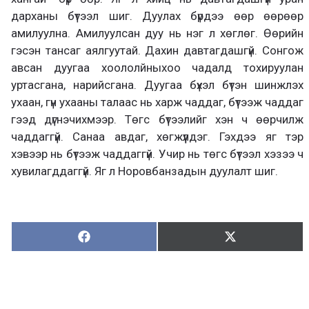
дарханы бүтээл шиг. Дуулах бүрдээ өөр өөрөөр
амилуулна. Амилуулсан дуу нь нэг л хөглөг. Өөрийн
гэсэн тансаг аялгуутай. Дахин давтагдашгүй. Сонгож
авсан дуугаа хоололйныхоо чадалд тохируулан
уртасгана, нарийсгана. Дуугаа бүхэл бүтэн шинжлэх
ухаан, гүн ухааны талаас нь харж чаддаг, бүтээж чаддаг
гээд дүгнэчихмээр. Төгс бүтээлийг хэн ч өөрчилж
чаддаггүй. Санаа авдаг, хөгжүүлдэг. Гэхдээ яг тэр
хэвээр нь бүтээж чаддаггүй. Учир нь төгс бүтээл хэзээ ч
хувилагддаггүй. Яг л Норовбанзадын дуулалт шиг.
Хуваалцах:
Түгээх:
Х
Т
у
в
г
а
э
а
э
л
х