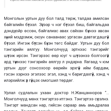
Монголын уртын дуу бол талд төрж, талдаа амилсан
байгалийн бүтээл. Зүгээр ч нэг бүтээл биш, байгальдаа
дэндүү ойр өссөн, байгалиас авах сайхан бүхнээ авсан
хүний мэдрэмж, оюун санаанаас ургасан давтагдашгүй
бүтээл. Ингэж бүтсэн бүхэн төгс байдаг. Уртын дуу бол
тэнгэрийн аялгуу. Монголчууд эртнээс тэнгэрийг
шүтэж ирсэн. Тэнгэрээс өөр юуг ч шүтээнээ болгоогүй
ард түмнээс тэнгэрийн аялгуу л ундарна. Яагаад ч юм
уртын дууг сонсохоор өөрийн эрхгүй ийм бардам,
гэсэн хэрнээ эгэлээс эгэл, хэнд ч баригдахгүй, хэнд ч
илэрхийлж үл гүйцэх омогшил төрдөг.
Урлал судлалын ухаан доктор Н.Жанцанноров “…
Монголчууд мөнх тэнгэртээ итгэнэ. Тэнгэртээ сүсэлнэ.
Тэнгэрт мандсан нар, гийсэн сараар амь амьдралаа