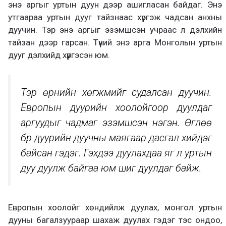
энэ аргыг уртын дуун дээр ашигласан байдаг. Энэ
утгаараа уртын дууг тайзнаас хүргэж чадсан анхны
дуучин. Тэр энэ аргыг эзэмшсэн учраас л дэлхийн
тайзан дээр гарсан. Түүний энэ арга Монголын уртын
дууг дэлхийд хүргэсэн юм.
Тэр өрнийн хөгжмийг судалсан дуучин.
Европын дуурийн хоолойгоор дуулдаг
аргуудыг чадмаг эзэмшсэн нэгэн. Өглөө
бүр дуурийн дуучны маягаар дасгал хийдэг
байсан гэдэг. Гэхдээ дуулахдаа яг л уртын
дуу дуулж байгаа юм шиг дуулдаг байж.
Европын хоолойг хөндийлж дуулах, монгол уртын
дууны багалзуураар шахаж дуулах гэдэг тэс ондоо,