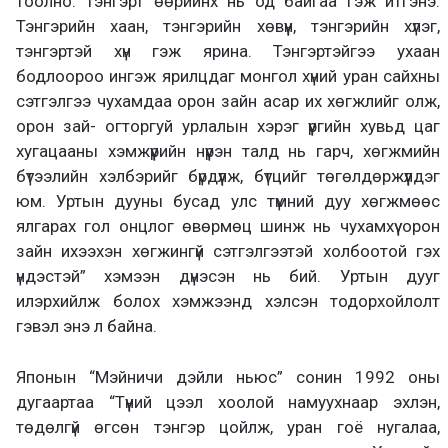
тоолно. Тэнгэрт өөрийнх нь од байгаа гэж итгэнэ.
Тэнгэрийн хаан, тэнгэрийн хөвүүн, тэнгэрийн хүлэг,
тэнгэртэй хүн гэж ярина. Тэнгэртэйгээ ухаан
бодлоороо ингэж ярилцдаг монгол хүний уран сайхны
сэтгэлгээ чухамдаа орон зайн асар их хөгжлийг олж,
орон зай- огторгуй урлалын хэрэг үүргийн хувьд цаг
хугацааны хэмжүүрийн нүүрэн талд нь гарч, хөгжмийн
бүтээлийн хэлбэрийг бүрдүүлж, бүтцийг төгөлдөржүүлдэг
юм. Уртын дууны бусад улс түмний дуу хөгжмөөс
ялгарах гол онцлог өвөрмөц шинж нь чухамхүү орон
зайн ихээхэн хөгжингүй сэтгэлгээтэй холбоотой гэх
үндэстэй” хэмээн дүнэсэн нь бий. Уртын дууг
илэрхийлж болох хэмжээнд хэлсэн тодорхойлолт
гэвэл энэ л байна.
Японын “Мэйничи дэйли ньюс” сонин 1992 оны
дугаартаа “Түүний цээл хоолой намуухнаар эхлэн,
төдөлгүй өгсөн тэнгэр цойлж, уран гоё нугалаа,