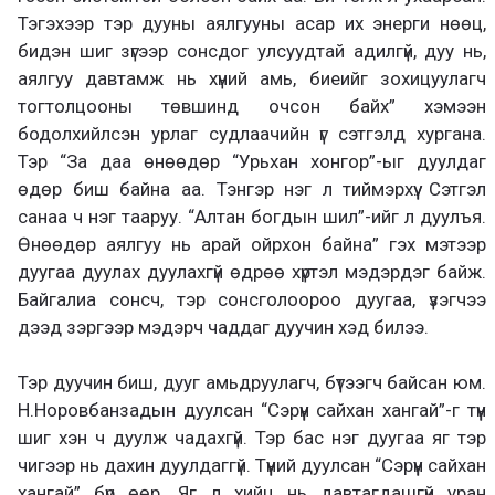
Тэгэхээр тэр дууны аялгууны асар их энерги нөөц,
бидэн шиг зүгээр сонсдог улсуудтай адилгүй, дуу нь,
аялгуу давтамж нь хүний амь, биеийг зохицуулагч
тогтолцооны төвшинд очсон байх” хэмээн
бодолхийлсэн урлаг судлаачийн үг сэтгэлд хургана.
Тэр “За даа өнөөдөр “Урьхан хонгор”-ыг дуулдаг
өдөр биш байна аа. Тэнгэр нэг л тиймэрхүү. Сэтгэл
санаа ч нэг тааруу. “Алтан богдын шил”-ийг л дуулъя.
Өнөөдөр аялгуу нь арай ойрхон байна” гэх мэтээр
дуугаа дуулах дуулахгүй өдрөө хүртэл мэдэрдэг байж.
Байгалиа сонсч, тэр сонсголоороо дуугаа, үзэгчээ
дээд зэргээр мэдэрч чаддаг дуучин хэд билээ.
Тэр дуучин биш, дууг амьдруулагч, бүтээгч байсан юм.
Н.Норовбанзадын дуулсан “Сэрүүн сайхан хангай”-г түүн
шиг хэн ч дуулж чадахгүй. Тэр бас нэг дуугаа яг тэр
чигээр нь дахин дуулдаггүй. Түүний дуулсан “Сэрүүн сайхан
хангай” бүр өөр. Яг л хийц нь давтагдашгүй уран