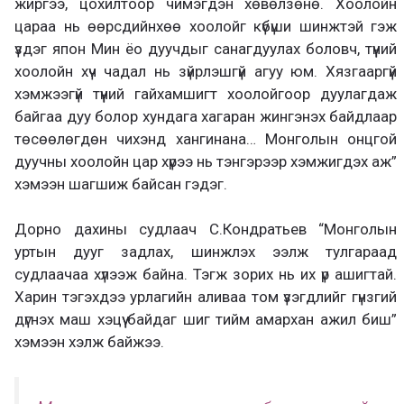
жиргээ, цохилтоор чимэгдэн хөвөлзөнө. Хоолойн
цараа нь өөрсдийнхөө хоолойг күбүши шинжтэй гэж
үздэг япон Мин ёо дуучдыг санагдуулах боловч, түүний
хоолойн хүч чадал нь зүйрлэшгүй агуу юм. Хязгааргүй
хэмжээгүй түүний гайхамшигт хоолойгоор дуулагдаж
байгаа дуу болор хундага хагаран жингэнэх байдлаар
төсөөлөгдөн чихэнд хангинана… Монголын онцгой
дуучны хоолойн цар хүрээ нь тэнгэрээр хэмжигдэх аж”
хэмээн шагшиж байсан гэдэг.
Дорно дахины судлаач С.Кондратьев “Монголын
уртын дууг задлах, шинжлэх ээлж тулгараад
судлаачаа хүлээж байна. Тэгж зорих нь их үр ашигтай.
Харин тэгэхдээ урлагийн аливаа том үзэгдлийг гүнзгий
дүгнэх маш хэцүү байдаг шиг тийм амархан ажил биш”
хэмээн хэлж байжээ.