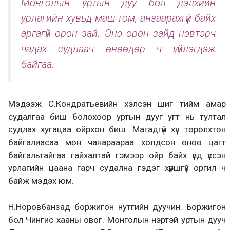
Монголын уртын дуу бол дэлхийн
урлагийн хувьд маш том, анзаарахгүй байх
аргагүй орон зай. Энэ орон зайд нэвтэрч
чадах судлаач өнөөдөр ч үгүйлэгдэж
байгаа.
Мэдээж С.Кондратьевийн хэлсэн шиг тийм амар
судалгаа биш болохоор уртын дууг угт нь тултал
судлах хугацаа ойрхон биш. Магадгүй хүн төрөлхтөн
байгалиасаа мөн чанараараа холдсон өнөө цагт
байгальтайгаа гайхалтай гэмээр ойр байх үед үүссэн
урлагийн цаана гарч судална гэдэг хүршгүй оргил ч
байж мэдэх юм.
Н.Норовбанзад боржигон нутгийн дуучин. Боржигон
бол Чингис хааны овог. Монголын нэртэй уртын дууч