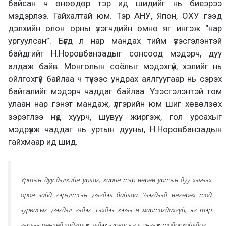
байсан ч өнөөдөр тэр ид шидийг нь биеэрээ
мэдэрлээ. Гайхалтай юм. Тэр АНУ, Япон, ОХУ гээд
дэлхийн олон орны үзэгчдийн өмнө яг ингэж “нар
ургуулсан”. Бүгд л нар мандах тийм үзэсгэлэнтэй
байдгийг Н.Норовбанзадыг сонсоод мэдэрч, дуу
алдаж байв. Монголын соёлыг мэдэхгүй, хэлийг нь
ойлгохгүй байлаа ч түүнээс ундрах аялгуугаар нь сэрэх
байгалийг мэдэрч чаддаг байлаа. Үзэсгэлэнтэй том
улаан нар гэнэт мандаж, үлгэрийн юм шиг хөвөлзөх
зэрэглээ нүд хуурч, шувуу жиргэж, гол урсахыг
мэдрүүлж чаддаг нь уртын дууны, Н.Норовбанзадын
гайхмаар ид шид.
Уртын дуу дэлхийн урлаг, харин тэр өөрөө уртын дуу хэмээх
орон зайд гэрэлтсэн үзэгдэл байлаа. Үзэгдээд өнгөрөх тод
зурвасыг үзэгдэл гэдэг. Гэхдээ хэзээ ч мартагдахгүй, яг тэр
гэрлээ мөнхөд хадгалж үлдэх зурвасыг л ингэж тодорхойлдог.