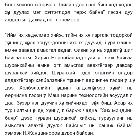
боломжоос хэтэрчээ. Тайзан дээр нэг биш хэд хэдэн
хүн дуулах мэт сэтгэглдэл төрж байна” гэсэн дуу
алдалтыг дахиад нэг сонсмоор.
“Ийм их хөдөлмөр хийж, тийм их хүч гаргаж тодорхой
түвшинд хүрэх хэцүү. Одооны ихэнх дуучид шуранхайны
өмнө заавал амьсгал авдаг. Физик хүч нь хүрдэггүй шиг
байгаа юм. Харин Норовбанзад гуай яг явж байгаа
шуранхайны өмнө огт амьсгаа авахгүйгээр давхар
шуранхай хийдэг. Шуранхай гэдэг эгшгийн өндөр
алдахгүйгээр хэлбэлзлийн түвшинг өөрчилнө гэсэн үг шүү
дээ. Хэлбэлзлийн түвшинг алдахгүйгээр хүчийг нь
өөрчилнө гэсэн үг. Маш нарийн технологийн асуудал л
даа. Зүгээр нэг дуучин хүн хийчихдэг зүйл биш. Асар их
туршилтын үр дүн, хүчинд л барьж чадна. “Энх мэндийн
баяр” дээр гурван шуранхай хийхэд гурвууланг нь
амьсгаа авахгүй дуулж байсныг нь санаж байна”
хэмээн Н.Жанцанноров дурсч байсан.