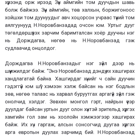
хүрээнд орж ирээд Зүүн аймгийн том дуучдын шавь
болж байжээ. Зүүн аймгийн, төв халхын, боржигоноос
хойшхи том дуунуудыг авч хоцорсон учраас түүний том
аялгуунууд Н.Норовбанзадад очсон юм. Уртыг дууг
төгөлдөршүүлэх зарчим баримталсан хоёр дуучны нэг
нь Дорждагва, нөгөө нь Н.Норовбанзад гэж
судлаачид онцолдог.
Дорждагва Н.Норовбанзадыг нэг зүйл дээр нь
шүүмжилдэг байж. “Энэ Норовбанзад дэндүү их хашгирах
хандлагатай байна. Хашгирдаг хүнийг ч сайн дуучин
гэдэггүй юм шүү” хэмээн хэлж байсан нь нэг бодлын
зөв, нөгөө талаас нь харвал буруутгах аргагүй зүйл гэж
онолчид хэлдэг. Зөвхөн монгол гэрт, найрын үеэр
дуулдаг байсан уртын дууг олон хүнтэй зрительд хүргэх
хамгийн гол зам нь хоолойн хэмжээгээр хашгирах
байж. Их хүч гаргаж, алсын сонсогчид дуугаа хүргэх
арга европын дуулах зарчимд бий. Н.Норовбанзад