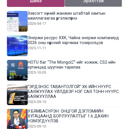
Шинэ
Эрэлттэй
Зэвсэгт хүчний жанжин штабтай хамтын
ажиллагаагаа үргэлжлүүлнэ
2026-04-17
Энержи ресурс ХХК, Чайна энержи компаниуд
2026 оны нүүрсний зарчмаа тохиролцов
2025-11-11
HOTU баг “The MongolZ”-ийг хожиж, CS2-ийн
ертөнцөд шуугиан тарилаа
2025-10-05
“ЭРДЭНЭС ТАВАНТОЛГОЙ” ХК-ИЙН НҮҮРС
БАЯЖУУЛАХ ҮЙЛДВЭР НЭГ САЯ ТОНН НҮҮРС
БАЯЖУУЛЛАА
2025-09-15
У.БЯМБАСҮРЭН: ОНЦГОЙ ДЭГЛЭМИЙН
ХУГАЦААНД БОРЛУУЛАЛТЫГ 1.6 ДАХИН
НЭМЭГДҮҮЛЭВ
2025-09-10