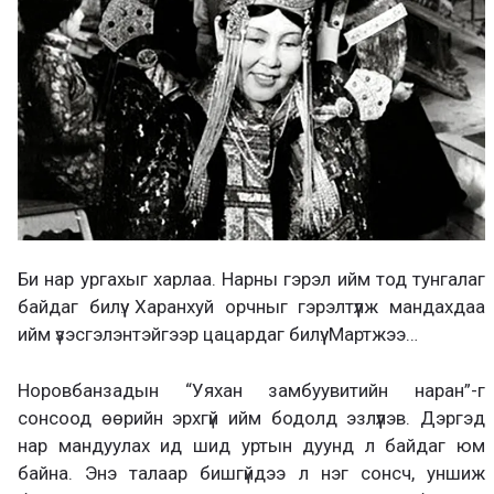
Би нар ургахыг харлаа. Нарны гэрэл ийм тод тунгалаг
байдаг билүү. Харанхуй орчныг гэрэлтүүлж мандахдаа
ийм үзэсгэлэнтэйгээр цацардаг билүү. Мартжээ…
Норовбанзадын “Уяхан замбуувитийн наран”-г
сонсоод өөрийн эрхгүй ийм бодолд эзлүүлэв. Дэргэд
нар мандуулах ид шид уртын дуунд л байдаг юм
байна. Энэ талаар бишгүйдээ л нэг сонсч, уншиж