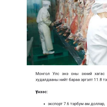
Монгол Улс энэ оны эхний хагас 
худалдааны нийт бараа эргэлт 11.8 т
Үүнээс:
экспорт 7.6 тэрбум ам.доллар,