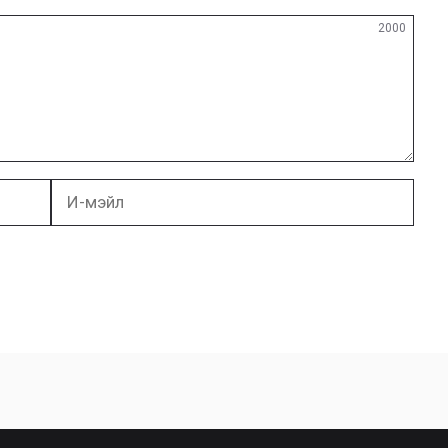
2000
И-
мэйл