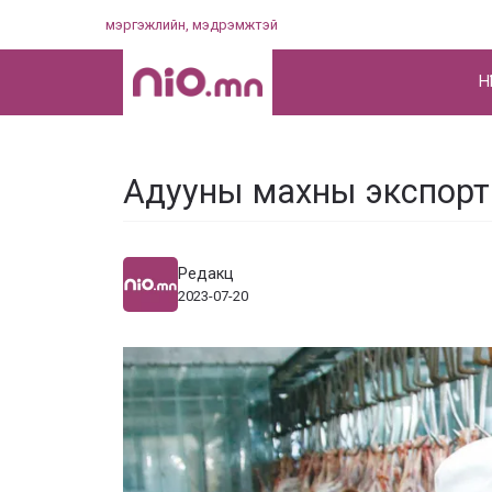
Skip
мэргэжлийн, мэдрэмжтэй
to
content
НҮ
Адууны махны экспорт 
Редакц
2023-07-20