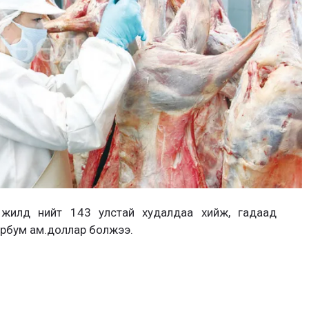
жилд нийт 143 улстай худалдаа хийж, гадаад
эрбум ам.доллар болжээ.