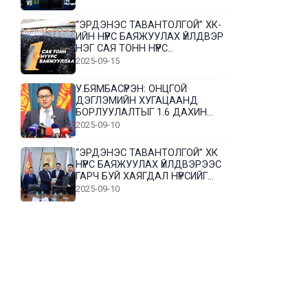
“ЭРДЭНЭС ТАВАНТОЛГОЙ” ХК-
ИЙН НҮҮРС БАЯЖУУЛАХ ҮЙЛДВЭР
НЭГ САЯ ТОНН НҮҮРС
БАЯЖУУЛЛАА
2025-09-15
У.БЯМБАСҮРЭН: ОНЦГОЙ
ДЭГЛЭМИЙН ХУГАЦААНД
БОРЛУУЛАЛТЫГ 1.6 ДАХИН
НЭМЭГДҮҮЛЭВ
2025-09-10
“ЭРДЭНЭС ТАВАНТОЛГОЙ” ХК
НҮҮРС БАЯЖУУЛАХ ҮЙЛДВЭРЭЭС
ГАРЧ БУЙ ХАЯГДАЛ НҮҮРСИЙГ
ДАХИН БОЛОВСРУУЛНА
2025-09-10
Л.Гүндалай: Дүр эсгэсэн худал
хуурмагтай эвлэрч чаддаггүй
нь миний алдаа байж магадгүй
2025-09-05
ЦОГТЦЭЦИЙ СУМЫН ЦАГААН-
ОВОО, СИЙРСТ БАГИЙН
ИРГЭДИЙН ТӨЛӨӨЛӨЛ НҮҮРС