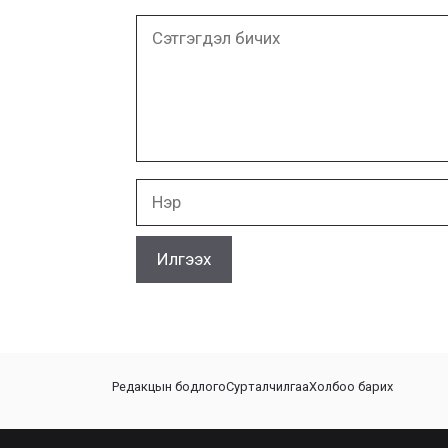
Сэтгэгдэл
бичих
Нэр
Редакцын бодлого
Сурталчилгаа
Холбоо барих