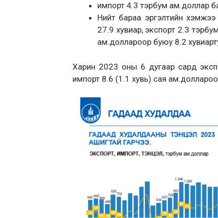
импорт 4.3 тэрбум ам.доллар б
Нийт бараа эргэлтийн хэмжээ 
27.9 хувиар, экспорт 2.3 тэрбу
ам.доллароор буюу 8.2 хувиарту
Харин 2023 оны 6 дугаар сард экспор
импорт 8.6 (1.1 хувь) сая ам.доллароор