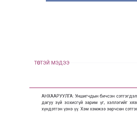
ТӨСТЭЙ МЭДЭЭ
АНХААРУУЛГА: Уншигчдын бичсэн сэтгэгдэлд
дагуу зүй зохисгүй зарим үг, хэллэгийг х
хүндэтгэн үзнэ үү. Хэм хэмжээ зөрчсөн сэтгэ