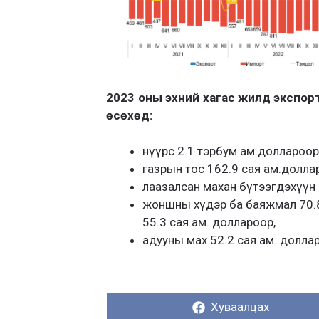
2023 оны эхний хагас жилд экспор
өсөхөд:
нүүрс 2.1 тэрбум ам.доллароор
газрын тос 162.9 сая ам.долла
лаазалсан махан бүтээгдэхүүн 
жоншны хүдэр ба баяжмал 70.8
55.3 сая ам. доллароор,
адууны мах 52.2 сая ам. доллароо
Хуваалцах:
Хуваалцах