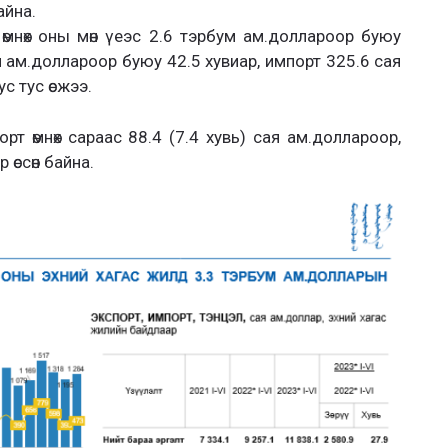
айна.
өмнөх оны мөн үеэс 2.6 тэрбум ам.доллароор буюу
м ам.доллароор буюу 42.5 хувиар, импорт 325.6 сая
с тус өсжээ.
т өмнөх сараас 88.4 (7.4 хувь) сая ам.доллароор,
 өссөн байна.