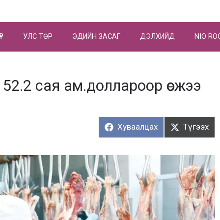
ҮР
УЛС ТӨР
ЭДИЙН ЗАСАГ
ДЭЛХИЙД
NIO RO
52.2 сая ам.доллароор өсжээ
Хуваалцах:
Түгээх:
Хуваалцах
Түгээх