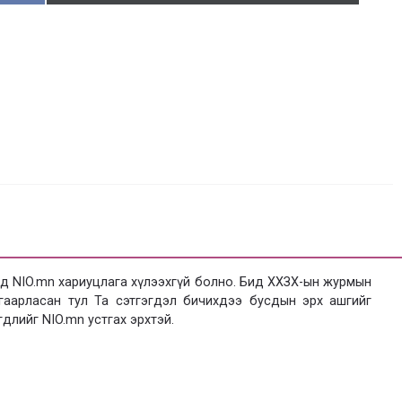
 NIO.mn хариуцлага хүлээхгүй болно. Бид ХХЗХ-ын журмын
язгаарласан тул Та сэтгэгдэл бичихдээ бусдын эрх ашгийг
гдлийг NIO.mn устгах эрхтэй.