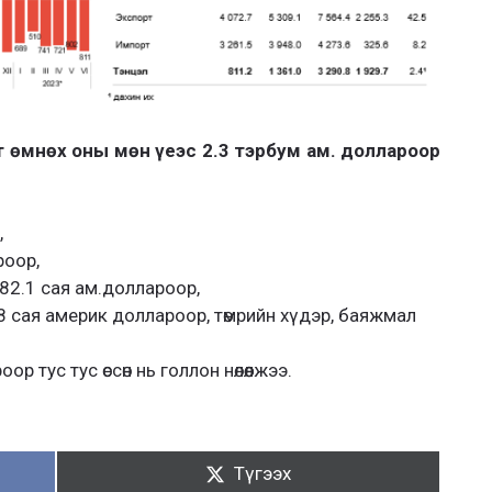
т өмнөх оны мөн үеэс 2.3 тэрбум ам. доллароор
,
роор,
82.1 сая ам.доллароор,
 сая америк доллароор, төмрийн хүдэр, баяжмал
р тус тус өссөн нь голлон нөлөөлжээ.
Түгээх:
Түгээх