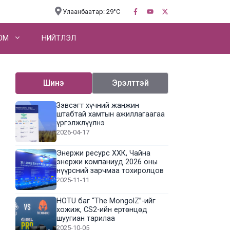
Улаанбаатар: 29°C
OM
НИЙТЛЭЛ
Шинэ
Эрэлттэй
Зэвсэгт хүчний жанжин
штабтай хамтын ажиллагаагаа
үргэлжлүүлнэ
2026-04-17
Энержи ресурс ХХК, Чайна
энержи компаниуд 2026 оны
нүүрсний зарчмаа тохиролцов
2025-11-11
HOTU баг “The MongolZ”-ийг
хожиж, CS2-ийн ертөнцөд
шуугиан тарилаа
2025-10-05