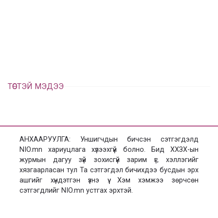
а
э
а
э
л
х
ц
а
х
ТӨСТЭЙ МЭДЭЭ
АНХААРУУЛГА: Уншигчдын бичсэн сэтгэгдэлд
NIO.mn хариуцлага хүлээхгүй болно. Бид ХХЗХ-ын
журмын дагуу зүй зохисгүй зарим үг, хэллэгийг
хязгаарласан тул Та сэтгэгдэл бичихдээ бусдын эрх
ашгийг хүндэтгэн үзнэ үү. Хэм хэмжээ зөрчсөн
сэтгэгдлийг NIO.mn устгах эрхтэй.