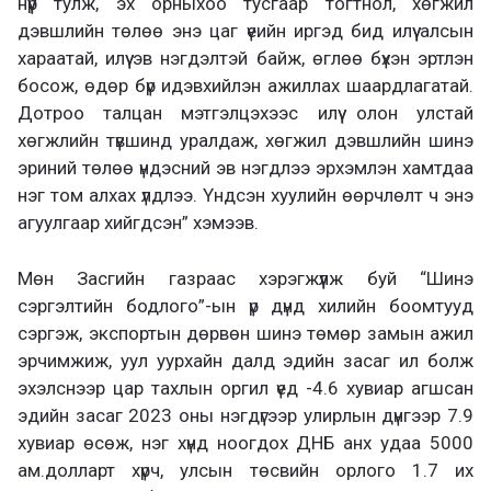
нүүр тулж, эх орныхоо тусгаар тогтнол, хөгжил
дэвшлийн төлөө энэ цаг үеийн иргэд бид илүү алсын
хараатай, илүү эв нэгдэлтэй байж, өглөө бүхэн эртлэн
босож, өдөр бүр идэвхийлэн ажиллах шаардлагатай.
Дотроо талцан мэтгэлцэхээс илүү олон улстай
хөгжлийн түвшинд уралдаж, хөгжил дэвшлийн шинэ
эриний төлөө үндэсний эв нэгдлээ эрхэмлэн хамтдаа
нэг том алхах үлдлээ. Үндсэн хуулийн өөрчлөлт ч энэ
агуулгаар хийгдсэн” хэмээв.
Мөн Засгийн газраас хэрэгжүүлж буй “Шинэ
сэргэлтийн бодлого”-ын үр дүнд хилийн боомтууд
сэргэж, экспортын дөрвөн шинэ төмөр замын ажил
эрчимжиж, уул уурхайн далд эдийн засаг ил болж
эхэлснээр цар тахлын оргил үед -4.6 хувиар агшсан
эдийн засаг 2023 оны нэгдүгээр улирлын дүнгээр 7.9
хувиар өсөж, нэг хүнд ноогдох ДНБ анх удаа 5000
ам.долларт хүрч, улсын төсвийн орлого 1.7 их