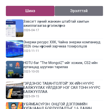
Шинэ
Эрэлттэй
Зэвсэгт хүчний жанжин штабтай хамтын
ажиллагаагаа үргэлжлүүлнэ
2026-04-17
Энержи ресурс ХХК, Чайна энержи компаниуд
2026 оны нүүрсний зарчмаа тохиролцов
2025-11-11
HOTU баг “The MongolZ”-ийг хожиж, CS2-ийн
ертөнцөд шуугиан тарилаа
2025-10-05
“ЭРДЭНЭС ТАВАНТОЛГОЙ” ХК-ИЙН НҮҮРС
БАЯЖУУЛАХ ҮЙЛДВЭР НЭГ САЯ ТОНН НҮҮРС
БАЯЖУУЛЛАА
2025-09-15
У.БЯМБАСҮРЭН: ОНЦГОЙ ДЭГЛЭМИЙН
ХУГАЦААНД БОРЛУУЛАЛТЫГ 1.6 ДАХИН