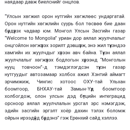
наядаар давж биелснийг онцлов.
“Улсын хөгжил орон нутгийн хөгжлөөс ундаргатай.
Орон нутгийн хөгжлийн суурь бол төсвөө бие даан
бүрдүүлэх чадвар юм. Монгол Улсын Засгийн газар
“Welcome to Mongolia” уриан дор аялал жуулчлалыг
онцгойлон хөгжүүлэх зорилт дэвшүүлж, энэ жил түүхэндээ
хамгийн их жуулчдыг хүлээн авч байна. Түүхэн аялал
жуулчлалыг хөгжүүлэх бодлогын хүрээнд “Монголын
нууц товчоон”-д тэмдэглэгдсэн түүхэн газар
нутгуудыг автозамаар холбох ажил Хэнтий аймагт
эрчимжиж, Чингис хотоос ОХУ-тай Ульхан
боомтоор, БНХАУ-тай Замын-Үүд боомтоор
холбогдож, олон улсын дэд бүтцийн интеграцид
орсноор аялал жуулчлалын урсгал эрс нэмэгдэж,
эдийн засгийн эргэлт хоёр дахин тэлэх боломж
ойрын ирээдүйд бүрдэнэ” гэж Ерөнхий сайд хэллээ.