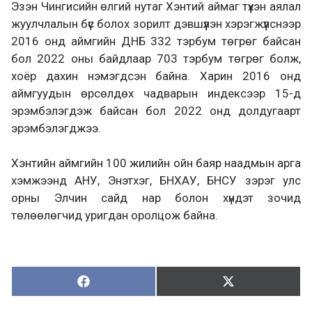
Эзэн Чингисийн өлгий нутаг Хэнтий аймаг түүхэн аялал
жуулчлалын бүс болох зорилт дэвшүүлэн хэрэгжүүлснээр
2016 онд аймгийн ДНБ 332 тэрбум төгрөг байсан
бол 2022 оны байдлаар 703 тэрбум төгрөг болж,
хоёр дахин нэмэгдсэн байна. Харин 2016 онд
аймгуудын өрсөлдөх чадварын индексээр 15-д
эрэмбэлэгдэж байсан бол 2022 онд долдугаарт
эрэмбэлэгджээ.
Хэнтийн аймгийн 100 жилийн ойн баяр наадмын арга
хэмжээнд АНУ, Энэтхэг, БНХАУ, БНСУ зэрэг улс
орны Элчин сайд нар болон хүндэт зочид
төлөөлөгчид уригдан оролцож байна.
Хуваалцах:
Түгээх:
Х
Т
у
в
г