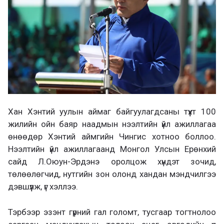
Хан Хэнтий уулын аймаг байгуулагдсаны түүхт 100
жилийн ойн баяр наадмын нээлтийн үйл ажиллагаа
өнөөдөр Хэнтий аймгийн Чингис хотноо боллоо.
Нээлтийн үйл ажиллагаанд Монгол Улсын Ерөнхий
сайд Л.Оюун-Эрдэнэ оролцож хүндэт зочид,
төлөөлөгчид, нутгийн зон олонд хандан мэндчилгээ
дэвшүүлж, үг хэллээ.
Тэрбээр эзэнт гүрний гал голомт, тусгаар тогтнолоо