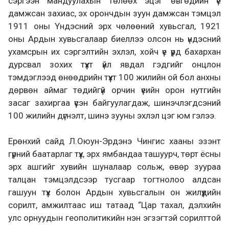
сэргээн мандуулахын төлөөх эцэг өвгөдийн үе
дамжсан захиас, эх орончдын зуун дамжсан тэмцэл
1911 оны Үндэсний эрх чөлөөний хувьсгал, 1921
оны Ардын хувьсгалаар биеллээ олсон нь үндэсний
ухамсрын их сэргэлтийн эхлэл, хойч үе үүрд бахархан
дурсвал зохих түүхт үйл явдал гэдгийг онцлон
тэмдэглээд өнөөдрийн түүхт 100 жилийн ой бол анхны
дөрвөн аймаг төдийгүй орчин үеийн орон нутгийн
засаг захиргаа үүсэн байгуулагдаж, шинэчлэгдсэний
100 жилийн дүгнэлт, шинэ зууны эхлэл цэг юм гэлээ.
Ерөнхий сайд Л.Оюун-Эрдэнэ Чингис хааны эзэнт
гүрний баатарлаг түүх, эрх ямбандаа ташуурч, төрт ёсны
эрх ашгийг хувийн шуналаар сольж, өвөр зуураа
талцан тэмцэлдсээр тусгаар тогтнолоо алдсан
гашуун түүх болон Ардын хувьсгалын он жилүүдийн
сорилт, амжилтаас иш татаад “Цар тахал, дэлхийн
улс орнуудын геополитикийн нэн эгзэгтэй сорилттой