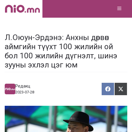
Skip
MEN
to
content
Л.Оюун-Эрдэнэ: Анхны дөрвөн
аймгийн түүхт 100 жилийн ой
бол 100 жилийн дүгнэлт, шинэ
зууны эхлэл цэг юм
Редакц
Хуваалца
Түгэ
Х
Т
2023-07-28
у
в
г
а
э
а
э
л
х
ц
а
х