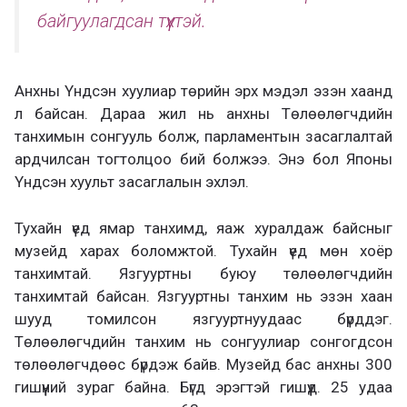
байгуулагдсан түүхтэй.
Анхны Үндсэн хуулиар төрийн эрх мэдэл эзэн хаанд
л байсан. Дараа жил нь анхны Төлөөлөгчдийн
танхимын сонгууль болж, парламентын засаглалтай
ардчилсан тогтолцоо бий болжээ. Энэ бол Японы
Үндсэн хуульт засаглалын эхлэл.
Тухайн үед ямар танхимд, яаж хуралдаж байсныг
музейд харах боломжтой. Тухайн үед мөн хоёр
танхимтай. Язгууртны буюу төлөөлөгчдийн
танхимтай байсан. Язгууртны танхим нь эзэн хаан
шууд томилсон язгууртнуудаас бүрддэг.
Төлөөлөгчдийн танхим нь сонгуулиар сонгогдсон
төлөөлөгчдөөс бүрдэж байв. Музейд бас анхны 300
гишүүний зураг байна. Бүгд эрэгтэй гишүүд. 25 удаа