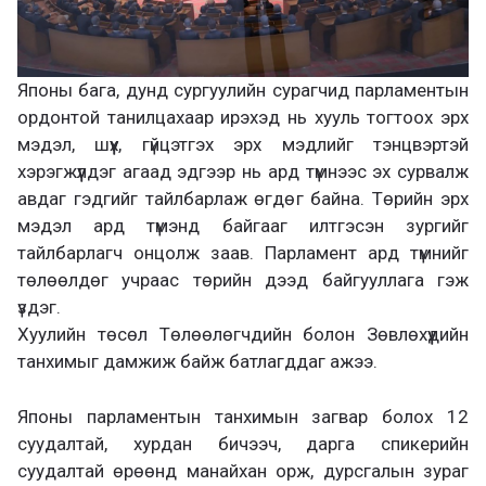
Японы бага, дунд сургуулийн сурагчид парламентын
ордонтой танилцахаар ирэхэд нь хууль тогтоох эрх
мэдэл, шүүх, гүйцэтгэх эрх мэдлийг тэнцвэртэй
хэрэгжүүлдэг агаад эдгээр нь ард түмнээс эх сурвалж
авдаг гэдгийг тайлбарлаж өгдөг байна. Төрийн эрх
мэдэл ард түмэнд байгааг илтгэсэн зургийг
тайлбарлагч онцолж заав. Парламент ард түмнийг
төлөөлдөг учраас төрийн дээд байгууллага гэж
үздэг.
Хуулийн төсөл Төлөөлөгчдийн болон Зөвлөхүүдийн
танхимыг дамжиж байж батлагддаг ажээ.
Японы парламентын танхимын загвар болох 12
суудалтай, хурдан бичээч, дарга спикерийн
суудалтай өрөөнд манайхан орж, дурсгалын зураг