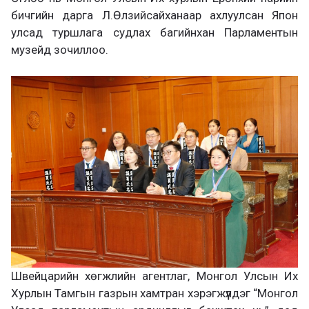
бичгийн дарга Л.Өлзийсайханаар ахлуулсан Япон
улсад туршлага судлах багийнхан Парламентын
музейд зочиллоо.
Швейцарийн хөгжлийн агентлаг, Монгол Улсын Их
Хурлын Тамгын газрын хамтран хэрэгжүүлдэг “Монгол