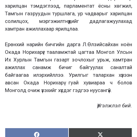
харилцан тэмдэглээд, парламентат ёсны хөгжил,
Тамгын газруудын туршлага, ур чадварыг харилцан
солилцох, мэргэжилтнүүдийг дадлагажуулахад
хамтран ажиллахаар ярилцлаа.
Ерөнхий нарийн бичгийн дарга Л.Өлзийсайхан ноён
Окада Норихарүг тааламжтай цагтаа Монгол Улсын
Их Хурлын Тамгын газарт зочлохыг урьж, хамтран
ажиллах санамж бичиг байгуулах саналтай
байгаагаа илэрхийллээ. Урилгыг талархан хүлээн
авсан Окада Норихарү гуай хувиараа ч болов
Монголд очиж үзэхийг хүсдэг гэдгээ нуусангүй.
Үргэлжлэл бий.
Хуваалцах:
Түгээх:
Х
Т