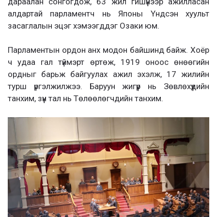
дараалан сонгогдож, 63 жил гишүүнээр ажилласан
алдартай парламентч нь Японы Үндсэн хуульт
засаглалын эцэг хэмээгддэг Озаки юм.
Парламентын ордон анх модон байшинд байж. Хоёр
ч удаа гал түймэрт өртөж, 1919 оноос өнөөгийн
ордныг барьж байгуулах ажил эхэлж, 17 жилийн
турш үргэлжилжээ. Баруун жигүүр нь Зөвлөхүүдийн
танхим, зүүн тал нь Төлөөлөгчдийн танхим.