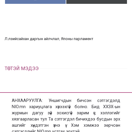
у
в
г
а
э
а
э
л
х
ц
а
Л.Өлзийсайхан даргын айлчлал
, 
Японы парламент
х
ТӨСТЭЙ МЭДЭЭ
АНХААРУУЛГА: Уншигчдын бичсэн сэтгэгдэлд
NIO.mn хариуцлага хүлээхгүй болно. Бид ХХЗХ-ын
журмын дагуу зүй зохисгүй зарим үг, хэллэгийг
хязгаарласан тул Та сэтгэгдэл бичихдээ бусдын эрх
ашгийг хүндэтгэн үзнэ үү. Хэм хэмжээ зөрчсөн
сэтгэгдлийг NIO.mn устгах эрхтэй.