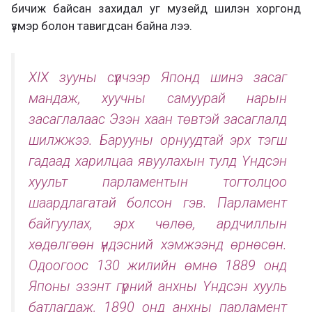
бичиж байсан захидал уг музейд шилэн хоргонд
үзмэр болон тавигдсан байна лээ.
XIX зууны сүүлчээр Японд шинэ засаг
мандаж, хуучны самуурай нарын
засаглалаас Эзэн хаан төвтэй засаглалд
шилжжээ. Барууны орнуудтай эрх тэгш
гадаад харилцаа явуулахын тулд Үндсэн
хуульт парламентын тогтолцоо
шаардлагатай болсон гэв. Парламент
байгуулах, эрх чөлөө, ардчиллын
хөдөлгөөн үндэсний хэмжээнд өрнөсөн.
Одоогоос 130 жилийн өмнө 1889 онд
Японы эзэнт гүрний анхны Үндсэн хууль
батлагдаж, 1890 онд анхны парламент