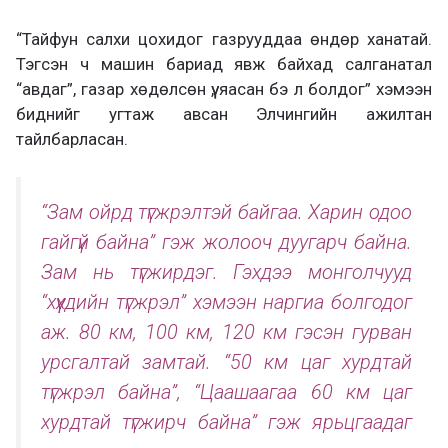
“Тайфун салхи цохидог газрууддаа өндөр ханатай.
Тэгсэн ч машин бариад явж байхад салганатал
“авдаг”, газар хөдөлсөн үү, яасан бэ л болдог” хэмээн
биднийг угтаж авсан Элчингийн ажилтан
тайлбарласан.
“Зам ойрд түгжрэлтэй байгаа. Харин одоо
гайгүй байна” гэж жолооч дуугарч байна.
Зам нь түгжирдэг. Гэхдээ монголчууд
“хүүхдийн түгжрэл” хэмээн наргиа болгодог
аж. 80 км, 100 км, 120 км гэсэн гурван
урсгалтай замтай. “50 км цаг хурдтай
түгжрэл байна”, “Цаашаагаа 60 км цаг
хурдтай түгжирч байна” гэж ярьцгаадаг