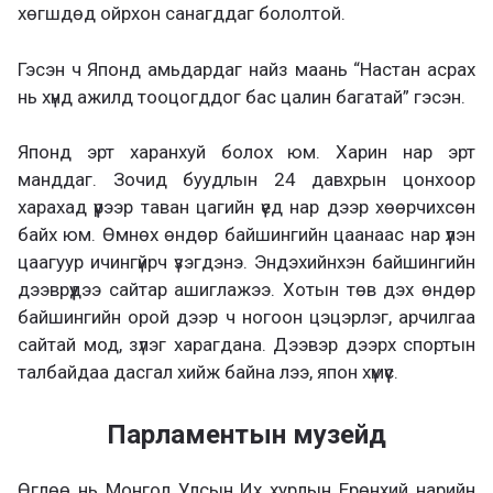
хөгшдөд ойрхон санагддаг бололтой.
Гэсэн ч Японд амьдардаг найз маань “Настан асрах
нь хүнд ажилд тооцогддог бас цалин багатай” гэсэн.
Японд эрт харанхуй болох юм. Харин нар эрт
манддаг. Зочид буудлын 24 давхрын цонхоор
харахад үүрээр таван цагийн үед нар дээр хөөрчихсөн
байх юм. Өмнөх өндөр байшингийн цаанаас нар үүлэн
цаагуур ичингүйрч үзэгдэнэ. Эндэхийнхэн байшингийн
дээврүүдээ сайтар ашиглажээ. Хотын төв дэх өндөр
байшингийн орой дээр ч ногоон цэцэрлэг, арчилгаа
сайтай мод, зүлэг харагдана. Дээвэр дээрх спортын
талбайдаа дасгал хийж байна лээ, япон хүмүүс.
Парламентын музейд
Өглөө нь Монгол Улсын Их хурлын Ерөнхий нарийн