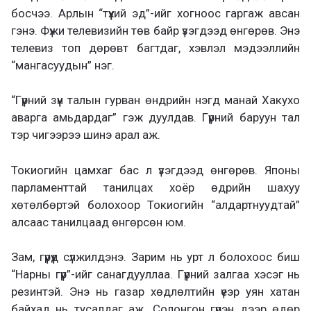
босчээ. Арлын “түүхий эд”-ийг хогноос гаргаж авсан
гэнэ. Фүжи телевизийн төв байр үзэгдээд өнгөрөв. Энэ
телевиз топ дөрөвт багтдаг, хэвлэл мэдээллийн
“мангасуудын” нэг.
“Гүүрний зүүн талын гурван өндрийн нэгд манай Хакухо
аварга амьдардаг” гэж дуулдав. Гүүрний баруун тал
тэр чигээрээ шинэ арал аж.
Токиогийн цамхаг бас л үзэгдээд өнгөрөв. Японы
парламенттай танилцах хоёр өдрийн шахуу
хөтөлбөртэй болохоор Токиогийн “алдартнуудтай”
алсаас танилцаад өнгөрсөн юм.
Зам, гүүрүүд сүлжилдэнэ. Зарим нь урт л болохоос биш
“Нарны гүүр”-ийг санагдууллаа. Гүүрний залгаа хэсэг нь
резинтэй. Энэ нь газар хөдлөлтийн үеэр уян хатан
байхад нь тусалдаг аж. Солонгон гүүрэн дээр өдөр