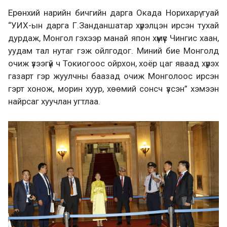
Ерөнхий нарийн бичгийн дарга Окада Норихарү гуай
“УИХ-ын дарга Г.Занданшатар хүрэлцэн ирсэн тухай
дурдаж, Монгол гэхээр манай япон хүмүүс Чингис хаан,
уудам тал нутаг гэж ойлгодог. Миний бие Монголд
очиж үзээгүй ч Токиогоос ойрхон, хоёр цаг яваад хүрэх
газарт гэр жуулчны баазад очиж Монголоос ирсэн
гэрт хонож, морин хуур, хөөмий сонсч үзсэн” хэмээн
найрсаг хуучлан угтлаа.