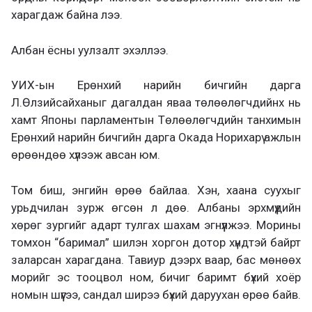
харагдаж байна лээ.
Албан ёсны уулзалт эхэллээ.
УИХ-ын Ерөнхий нарийн бичгийн дарга
Л.Өлзийсайханыг дагалдан яваа төлөөлөгчдийнх нь
хамт Японы парламентын Төлөөлөгчдийн танхимын
Ерөнхий нарийн бичгийн дарга Окада Норихарү ажлын
өрөөндөө хүлээж авсан юм.
Том биш, энгийн өрөө байлаа. Хэн, хаана суухыг
урьдчилан зурж өгсөн л дөө. Албаны эрхмүүдийн
хөрөг зургийг адарт тулгах шахам эгнүүлжээ. Морины
томхон “баримал” шилэн хоргон дотор хүндтэй байрт
заларсан харагдана. Тавиур дээрх ваар, бас мөнөөх
морийг эс тооцвол ном, бичиг баримт бүхий хоёр
номын шүүгээ, сандал ширээ бүхий даруухан өрөө байв.