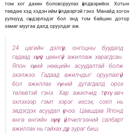
том хог дахин боловсруулах үйлдвэрийнх. Хотын
төвдөө хэд хэдэн ийм үйлдвэртэй гэнэ. Манайд хогон
уулнууд сүндэрлэдэг бол энд том байшин дотор
хамаг муугаа далд оруулдаг аж.
24 цагийн дэлгүүр, онгоцны буудалд
гадаад хүмүүс цөөнгүй ажиллаж харагдсан.
Япон хүний нөөцийн асуудалтай болж
эхэлжээ. Гадаад ажилчдыг оруулахгүй
бол ажиллах хүчний дутагдалд орох
төлөвтэй гэнэ. Хар ажилчид түлхүү авч
эхлэхээр гэмт хэрэг ихсэх, соёл нь
эвдэгдэх асуудал үүсчээ. Цаашдаа Японд
өнгө өнгийн хүмүүс үйлчилгээний салбарт
ажиллах нь гайхах дүр зураг биш.