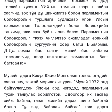
Улсад парламентын ардчиллыг бэхжүүлэх нь” дэд
төслийн хүрээнд УИХ-ын тамгын газрын албан
хаагчид эрх зүйн дүн шинжилгээ болон парламентын
боловсролын туршлага судлахаар Япон Улсын
парламентын Төлөөлөгчдийн болон Зөвлөхүүдийн
танхимд ажиллаж буй нь энэ билээ. Парламентын
боловсролыг түгээх чиглэлээр ажилладаг ерөнхий
боловсролын сургуулийн хоёр багш Б.Баярмаа,
Д.Дэлгэрмаа бас сэтгүүлч миний бие албаны
төлөөлөгчид дээр нэмэгдэж, томилолтын багт
багтсан юм.
Музейн дарга Кикүта Юкио Монголын төлөөлөгчдийг
хүлээн авч, тавтай морилохыг урив. “Музей 1972 онд
байгуулагдсан, Японы ард иргэдэд парламентын
тухай таниулах зорилготой. Одоогоор их засвар
хийж байгаа, таван жилийн дараа шинэ байртай
болно. Түр энд байрлаж байгаа” гэж дарга