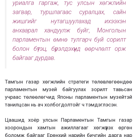
уриалга гаргаж, тус улсын хөгжлийн
загвар, туршлагаас суралцах, сайн
жишгийг нутагшуулахад ихээхэн
анхаарал хандуулж буйг, Монголын
парламентын өмнө тулгарч буй сорилт
болон бүтэц, бүрэлдэхүүнд өөрчлөлт орж
байгааг дурдав.
Тамгын газар хөгжлийн стратеги төлөвлөгөөндөө
парламентын музей байгуулах зорилт тавьсан
учраас төлөөлөгчид Японы парламентын музейтэй
танилцсан нь ач холбогдолтойг ч тэмдэглэсэн.
Цаашид хоёр улсын Парламентын Тамгын газар
хоорондын хамтын ажиллагааг хөгжүүлэх өргөн
боломж байгааг Ерөнхий нарийн бичгийн дарга нар