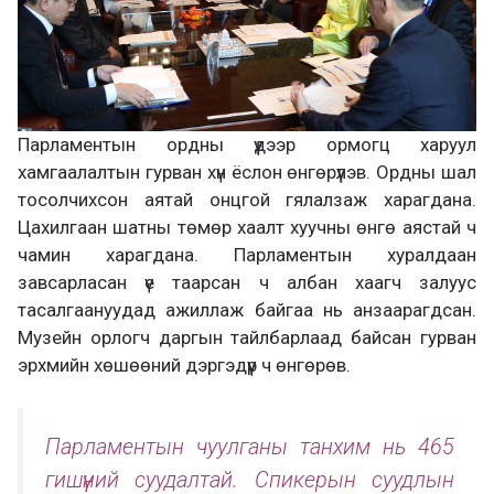
Парламентын ордны үүдээр ормогц харуул
хамгаалалтын гурван хүн ёслон өнгөрүүлэв. Ордны шал
тосолчихсон аятай онцгой гялалзаж харагдана.
Цахилгаан шатны төмөр хаалт хуучны өнгө аястай ч
чамин харагдана. Парламентын хуралдаан
завсарласан үе таарсан ч албан хаагч залуус
тасалгаануудад ажиллаж байгаа нь анзаарагдсан.
Музейн орлогч даргын тайлбарлаад байсан гурван
эрхмийн хөшөөний дэргэдүүр ч өнгөрөв.
Парламентын чуулганы танхим нь 465
гишүүний суудалтай. Спикерын суудлын