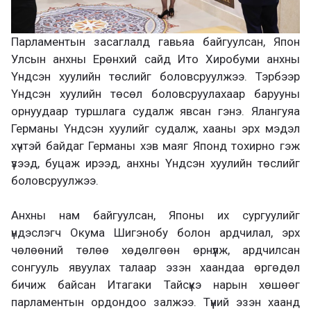
Парламентын засаглалд гавьяа байгуулсан, Япон
Улсын анхны Ерөнхий сайд Ито Хиробуми анхны
Үндсэн хуулийн төслийг боловсруулжээ. Тэрбээр
Үндсэн хуулийн төсөл боловсруулахаар барууны
орнуудаар туршлага судалж явсан гэнэ. Ялангуяа
Германы Үндсэн хуулийг судалж, хааны эрх мэдэл
хүчтэй байдаг Германы хэв маяг Японд тохирно гэж
үзээд, буцаж ирээд, анхны Үндсэн хуулийн төслийг
боловсруулжээ.
Анхны нам байгуулсан, Японы их сургуулийг
үндэслэгч Окума Шигэнобу болон ардчилал, эрх
чөлөөний төлөө хөдөлгөөн өрнүүлж, ардчилсан
сонгууль явуулах талаар эзэн хаандаа өргөдөл
бичиж байсан Итагаки Тайсүкэ нарын хөшөөг
парламентын ордондоо залжээ. Түүний эзэн хаанд