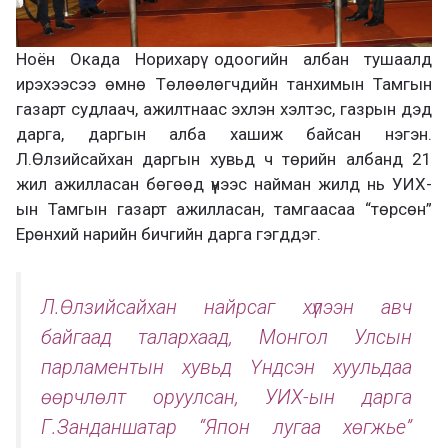
Ноён Окада Норихарү одоогийн албан тушаалд
ирэхээсээ өмнө Төлөөлөгчдийн танхимын Тамгын
газарт судлаач, ажилтнаас эхлэн хэлтэс, газрын дэд
дарга, даргын алба хашиж байсан нэгэн.
Л.Өлзийсайхан даргын хувьд ч төрийн албанд 21
жил ажилласан бөгөөд үүнээс найман жилд нь УИХ-
ын Тамгын газарт ажилласан, тамгаасаа “төрсөн”
Ерөнхий нарийн бичгийн дарга гэгддэг.
Л.Өлзийсайхан найрсаг хүлээн авч
байгаад талархаад, Монгол Улсын
парламентын хувьд Үндсэн хуульдаа
өөрчлөлт оруулсан, УИХ-ын дарга
Г.Занданшатар “Япон лугаа хөгжье”