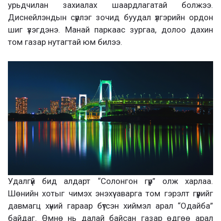
урьдчилан захиалах шаардлагатай болжээ.
Диснейлэндын сүрлэг зочид буудал үлгэрийн ордон
шиг үзэгдэнэ. Манай паркаас зургаа, долоо дахин
том газар нутагтай юм билээ.
Удалгүй бид алдарт “Солонгон гүүр” олж харлаа.
Шөнийн хотыг чимэх энэхүү аварга том гэрэлт гүүрийг
давмагц хүний гараар бүтсэн хиймэл арал “Одайба”
байдаг. Өмнө нь далай байсан газар өдгөө арал