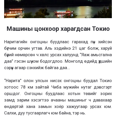
Машины цонхоор харагдсан Токио
Наритагийн онгоцны буудлаас гарахад пүн хийсэн
бүгчим орчин угтав. Аль хэдийнэ 21 цаг болж, харуй
бүрий нөмөрсөн ч хөлс урсах халуунд “Яаж амьсгална
даа” гэсэн шүү юм бодогдлоо. Монголд өдийд үдшийн
сэрүүн агаар сэнхийж байгаа даа…
“Нарита” олон улсын нисэх онгоцны буудал Токио
хотоос 78 км зайтай Чиба мужийн нутаг дэвсгэрт
оршдог. Онгоцны буудлаас хотын төвийг зорих
замд зарим хэсэгтээ ачааны машиныг ч давахаар
өндөртэй хана замын хоёр хажуугаар урсах юм.
Салхи, дуу тусгаарлагч юм байна, тэр нь.