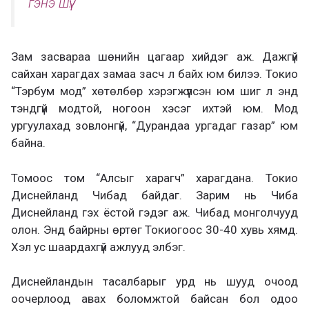
гэнэ шүү.
Зам засвараа шөнийн цагаар хийдэг аж. Дажгүй
сайхан харагдах замаа засч л байх юм билээ. Токио
“Тэрбум мод” хөтөлбөр хэрэгжүүлсэн юм шиг л энд
тэндгүй модтой, ногоон хэсэг ихтэй юм. Мод
ургуулахад зовлонгүй, “Дурандаа ургадаг газар” юм
байна.
Томоос том “Алсыг харагч” харагдана. Токио
Диснейланд Чибад байдаг. Зарим нь Чиба
Диснейланд гэх ёстой гэдэг аж. Чибад монголчууд
олон. Энд байрны өртөг Токиогоос 30-40 хувь хямд.
Хэл ус шаардахгүй ажлууд элбэг.
Диснейландын тасалбарыг урд нь шууд очоод
оочерлоод авах боломжтой байсан бол одоо