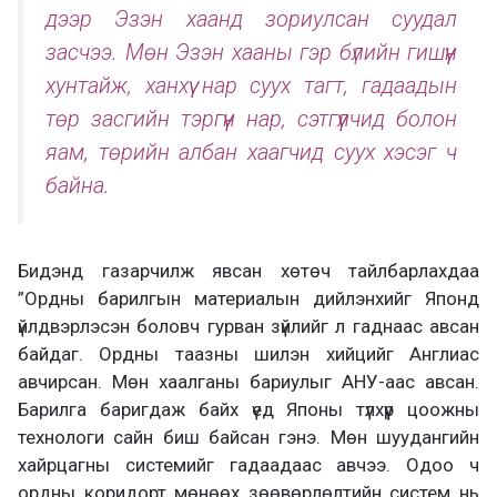
дээр Эзэн хаанд зориулсан суудал
засчээ. Мөн Эзэн хааны гэр бүлийн гишүүн
хунтайж, ханхүү нар суух тагт, гадаадын
төр засгийн тэргүүн нар, сэтгүүлчид болон
яам, төрийн албан хаагчид суух хэсэг ч
байна.
Бидэнд газарчилж явсан хөтөч тайлбарлахдаа
”Ордны барилгын материалын дийлэнхийг Японд
үйлдвэрлэсэн боловч гурван зүйлийг л гаднаас авсан
байдаг. Ордны таазны шилэн хийцийг Англиас
авчирсан. Мөн хаалганы бариулыг АНУ-аас авсан.
Барилга баригдаж байх үед Японы түлхүүр цоожны
технологи сайн биш байсан гэнэ. Мөн шуудангийн
хайрцагны системийг гадаадаас авчээ. Одоо ч
ордны коридорт мөнөөх зөөвөрлөлтийн систем нь