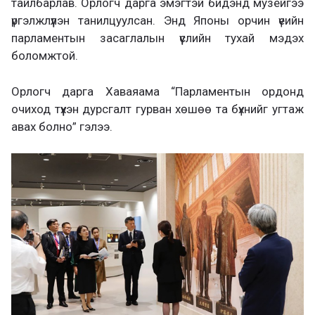
тайлбарлав. Орлогч дарга эмэгтэй бидэнд музейгээ
үргэлжлүүлэн танилцуулсан. Энд Японы орчин үеийн
парламентын засаглалын үүслийн тухай мэдэх
боломжтой.
Орлогч дарга Хаваяама “Парламентын ордонд
очиход түүхэн дурсгалт гурван хөшөө та бүхнийг угтаж
авах болно” гэлээ.