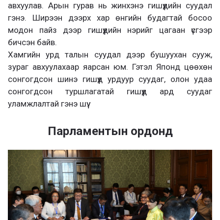
авхуулав. Арын гурав нь жинхэнэ гишүүдийн суудал
гэнэ. Ширээн дээрх хар өнгийн будагтай босоо
модон пайз дээр гишүүдийн нэрийг цагаан үсгээр
бичсэн байв.
Хамгийн урд талын суудал дээр бушуухан сууж,
зураг авхуулахаар яарсан юм. Гэтэл Японд цөөхөн
сонгогдсон шинэ гишүүд урдуур суудаг, олон удаа
сонгогдсон туршлагатай гишүүд ард суудаг
уламжлалтай гэнэ шүү.
Парламентын ордонд