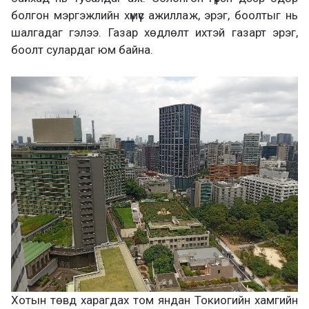
болгон мэргэжлийн хүмүүс ажиллаж, эрэг, боолтыг нь
шалгадаг гэлээ. Газар хөдлөлт ихтэй газарт эрэг,
боолт сулардаг юм байна.
Хотын төвд харагдах том яндан Токиогийн хамгийн