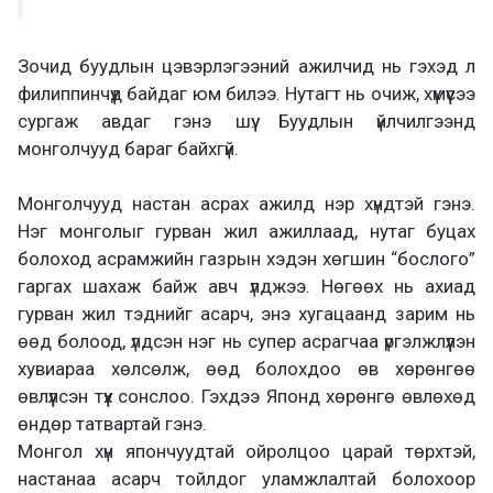
Зочид буудлын цэвэрлэгээний ажилчид нь гэхэд л
филиппинчүүд байдаг юм билээ. Нутагт нь очиж, хүмүүсээ
сургаж авдаг гэнэ шүү. Буудлын үйлчилгээнд
монголчууд бараг байхгүй.
Монголчууд настан асрах ажилд нэр хүндтэй гэнэ.
Нэг монголыг гурван жил ажиллаад, нутаг буцах
болоход асрамжийн газрын хэдэн хөгшин “бослого”
гаргах шахаж байж авч үлджээ. Нөгөөх нь ахиад
гурван жил тэднийг асарч, энэ хугацаанд зарим нь
өөд болоод, үлдсэн нэг нь супер асрагчаа үргэлжлүүлэн
хувиараа хөлсөлж, өөд болохдоо өв хөрөнгөө
өвлүүлсэн түүх сонслоо. Гэхдээ Японд хөрөнгө өвлөхөд
өндөр татвартай гэнэ.
Монгол хүн япончуудтай ойролцоо царай төрхтэй,
настанаа асарч тойлдог уламжлалтай болохоор