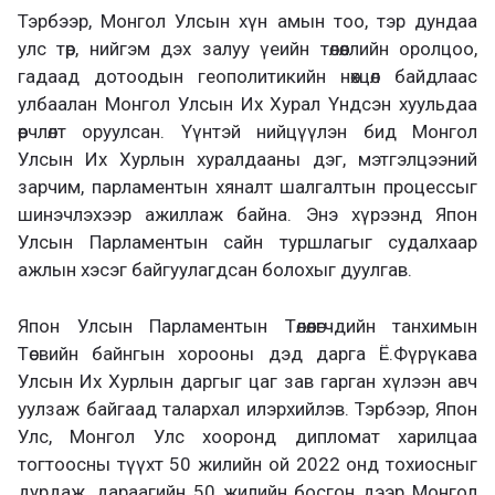
Тэрбээр, Монгол Улсын хүн амын тоо, тэр дундаа
улс төр, нийгэм дэх залуу үеийн төлөөллийн оролцоо,
гадаад дотоодын геополитикийн нөхцөл байдлаас
улбаалан Монгол Улсын Их Хурал Үндсэн хуульдаа
өөрчлөлт оруулсан. Үүнтэй нийцүүлэн бид Монгол
Улсын Их Хурлын хуралдааны дэг, мэтгэлцээний
зарчим, парламентын хяналт шалгалтын процессыг
шинэчлэхээр ажиллаж байна. Энэ хүрээнд Япон
Улсын Парламентын сайн туршлагыг судалхаар
ажлын хэсэг байгуулагдсан болохыг дуулгав.
Япон Улсын Парламентын Төлөөлөгчдийн танхимын
Төсвийн байнгын хорооны дэд дарга Ё.Фүрүкава
Улсын Их Хурлын даргыг цаг зав гарган хүлээн авч
уулзаж байгаад талархал илэрхийлэв. Тэрбээр, Япон
Улс, Монгол Улс хооронд дипломат харилцаа
тогтоосны түүхт 50 жилийн ой 2022 онд тохиосныг
дурдаж, дараагийн 50 жилийн босгон дээр Монгол