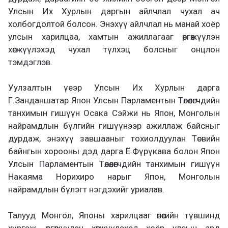
Улсын Их Хурлын даргын айлчлал чухал ач
холбогдолтой болсон. Энэхүү айлчлал нь манай хоёр
улсын харилцаа, хамтын ажиллагааг өргөжүүлэн
хөгжүүлэхэд чухал түлхэц болсныг онцлон
тэмдэглэв.
Уулзалтын үеэр Улсын Их Хурлын дарга
Г.Занданшатар Япон Улсын Парламентын Төлөөлөгчдийн
танхимын гишүүн Осака Сэйжи нь Япон, Монголын
найрамдлын бүлгийн гишүүнээр ажиллаж байсныг
дурдаж, энэхүү завшааныг тохиолдуулан Төсвийн
байнгын хорооны дэд дарга Ё.Фүрүкава болон Япон
Улсын Парламентын Төлөөлөгчдийн танхимын гишүүн
Накаяма Норихиро нарыг Япон, Монголын
найрамдлын бүлэгт нэгдэхийг уриалав.
Талууд Монгол, Японы харилцааг өнөөгийн түвшинд
хүргэж, өргөжүүлэн хөгжүүлэхэд хоёр улсын ард