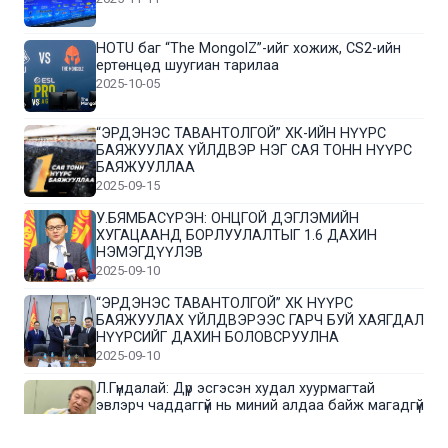
HOTU баг “The MongolZ”-ийг хожиж, CS2-ийн
ертөнцөд шуугиан тарилаа
2025-10-05
“ЭРДЭНЭС ТАВАНТОЛГОЙ” ХК-ИЙН НҮҮРС
БАЯЖУУЛАХ ҮЙЛДВЭР НЭГ САЯ ТОНН НҮҮРС
БАЯЖУУЛЛАА
2025-09-15
У.БЯМБАСҮРЭН: ОНЦГОЙ ДЭГЛЭМИЙН
ХУГАЦААНД БОРЛУУЛАЛТЫГ 1.6 ДАХИН
НЭМЭГДҮҮЛЭВ
2025-09-10
“ЭРДЭНЭС ТАВАНТОЛГОЙ” ХК НҮҮРС
БАЯЖУУЛАХ ҮЙЛДВЭРЭЭС ГАРЧ БУЙ ХАЯГДАЛ
НҮҮРСИЙГ ДАХИН БОЛОВСРУУЛНА
2025-09-10
Л.Гүндалай: Дүр эсгэсэн худал хуурмагтай
эвлэрч чаддаггүй нь миний алдаа байж магадгүй
2025-09-05