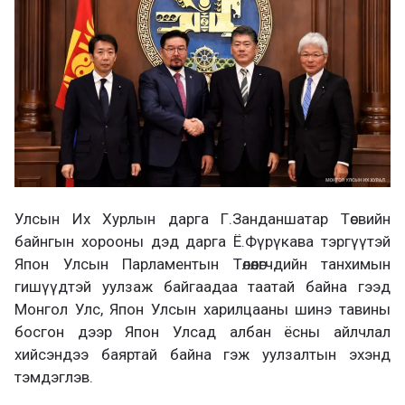
Улсын Их Хурлын дарга Г.Занданшатар Төсвийн
байнгын хорооны дэд дарга Ё.Фүрүкава тэргүүтэй
Япон Улсын Парламентын Төлөөлөгчдийн танхимын
гишүүдтэй уулзаж байгаадаа таатай байна гээд
Монгол Улс, Япон Улсын харилцааны шинэ тавины
босгон дээр Япон Улсад албан ёсны айлчлал
хийсэндээ баяртай байна гэж уулзалтын эхэнд
тэмдэглэв.