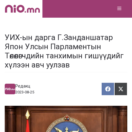
Skip
MEN
to
content
УИХ-ын дарга Г.Занданшатар
Япон Улсын Парламентын
Төлөөлөгчдийн танхимын гишүүдийг
хүлээн авч уулзав
Редакц
Хуваалца
Түг
Х
Т
2023-08-25
у
ү
в
г
а
э
а
э
л
х
ц
а
х