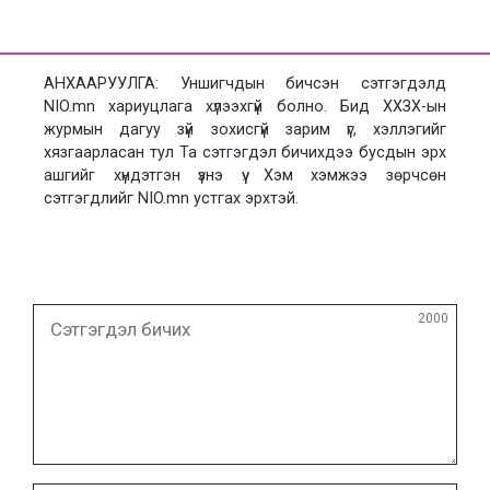
АНХААРУУЛГА: Уншигчдын бичсэн сэтгэгдэлд
NIO.mn хариуцлага хүлээхгүй болно. Бид ХХЗХ-ын
журмын дагуу зүй зохисгүй зарим үг, хэллэгийг
хязгаарласан тул Та сэтгэгдэл бичихдээ бусдын эрх
ашгийг хүндэтгэн үзнэ үү. Хэм хэмжээ зөрчсөн
сэтгэгдлийг NIO.mn устгах эрхтэй.
Сэтгэгдэл
2000
бичих