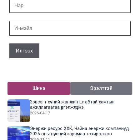
Нэр
И-
мэйл
Шинэ
Эрэлттэй
Зэвсэгт хүчний жанжин штабтай хамтын
ажиллагаагаа үргэлжлүүлнэ
2026-04-17
Энержи ресурс ХХК, Чайна энержи компаниуд
2026 оны нүүрсний зарчмаа тохиролцов
2025-11-11