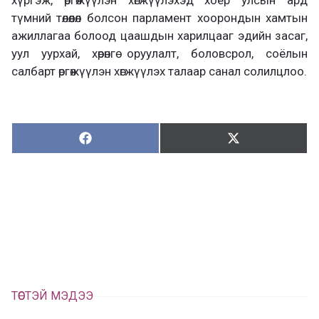
түмний төлөөлөл болсон парламент хоорондын хамтын
ажиллагаа болоод цаашдын харилцааг эдийн засаг,
уул уурхай, хөрөнгө оруулалт, боловсрол, соёлын
салбарт өргөжүүлэн хөгжүүлэх талаар санал солилцлоо.
Хуваалцах:
Түгээх:
Х
Т
у
ү
в
г
а
э
а
э
л
х
ц
а
х
ТӨСТЭЙ МЭДЭЭ