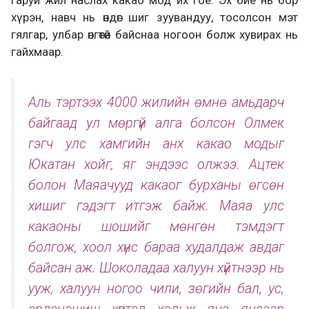
хүрэн, навч нь өндөг шиг зуувандуу, тосолсон мэт
гялгар, улбар өнгөтөй байснаа ногоон болж хувирах нь
гайхмаар.
Аль тэртээх 4000 жилийн өмнө амьдарч
байгаад ул мөргүй алга болсон Олмек
гэгч улс хамгийн анх какао модыг
Юкатан хойг, яг эндээс олжээ. Ацтек
болон Маяачууд какаог бурханы өгсөн
хишиг гэдэгт итгэж байж. Маяа улс
какаоны шошийг мөнгөн тэмдэгт
болгож, хоол хүнс бараа худалдаж авдаг
байсан аж. Шоколадаа халуун хүйтнээр нь
ууж, халуун ногоо чили, зөгийн бал, ус,