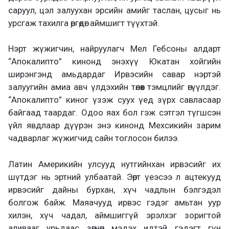
саруул, цэл залуухан эрсийн амийг таслан, цусыг нь
урсгаж тахилга өргөдөг аймшигт түүхтэй.
Нэрт жүжигчин, найруулагч Мел Гебсоны алдарт
“Апокалипто” кинонд энэхүү Юкатан хойгийн
ширэнгэнд амьдардаг Ирвэсийн савар нэртэй
залуугийн амиа авч үлдэхийн төлөөх тэмцлийг өгүүлдэг.
“Апокалипто” киног үзэж суух үед зүрх савласаар
байгаад таардаг. Одоо яах бол гэж сэтгэл түгшсэн
үйл явдлаар дүүрэн энэ кинонд Мехсикийн зарим
чадварлаг жүжигчид сайн тоглосон билээ.
Латин Америкийн улсууд нутгийнхан ирвэсийг их
шүтдэг нь эртний улбаатай. Эөрт үеэсээ л ацтекууд
ирвэсийг дайны бурхан, хүч чадлын бэлгэдэл
болгож байж. Маяачууд ирвэс гэдэг амьтан уур
хилэн, хүч чадал, аймшиггүй эрэлхэг зоригтой
аливааг урьдаас зөгнөн мэдэх идтэй гэдэгт гүн