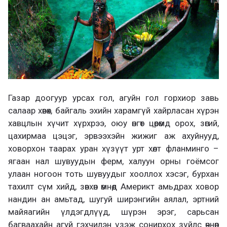
Газар доогуур урсах гол, агуйн гол горхиор завь
салаар хөвөх, байгаль эхийн харамгүй хайрласан хүрэн
хавцлын хүчит хүрхрээ, оюу өнгөт цөөрөмд орох, зөгий,
цахирмаа цэцэг, эрвээхэйн жижиг аж ахуйнууд,
ховорхон таарах уран хүзүүт урт хөлт фланминго –
ягаан нал шувуудын ферм, халуун орны гоёмсог
улаан ногоон тоть шувуудыг хооллох хэсэг, бурхан
тахилт сүм хийд, зөвхөн өмнөд Америкт амьдрах ховор
нандин ан амьтад, шугуй ширэнгийн аялал, эртний
майяагийн үлдэгдлүүд, шүрэн эрэг, сарьсан
багваахайн агуй гэхчилэн үзэж сонирхох зүйлс өчнөөн