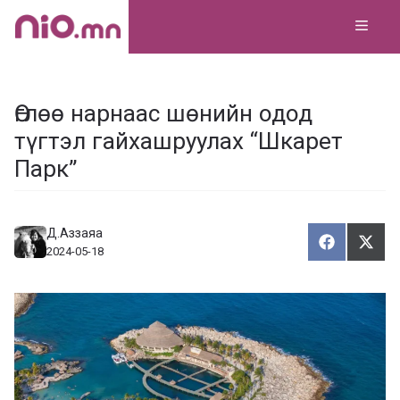
Skip
MEN
to
content
Өглөө нарнаас шөнийн одод
түгтэл гайхашруулах “Шкарет
Парк”
Д.Аззаяа
Хуваалца
Түг
Х
Т
2024-05-18
у
ү
в
г
а
э
а
э
л
х
ц
а
х