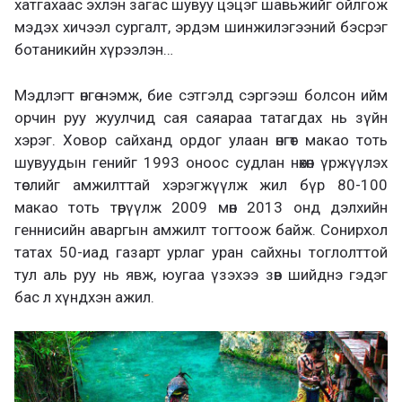
хатгахаас эхлэн загас шувуу цэцэг шавьжийг ойлгож
мэдэх хичээл сургалт, эрдэм шинжилэгээний бэсрэг
ботаникийн хүрээлэн…
Мэдлэгт өнгө нэмж, бие сэтгэлд сэргээш болсон ийм
орчин руу жуулчид сая саяараа татагдах нь зүйн
хэрэг. Ховор сайханд ордог улаан өнгөт макао тоть
шувуудын генийг 1993 оноос судлан нөхөн үржүүлэх
төслийг амжилттай хэрэгжүүлж жил бүр 80-100
макао тоть төрүүлж 2009 мөн 2013 онд дэлхийн
геннисийн аваргын амжилт тогтоож байж. Сонирхол
татах 50-иад газарт урлаг уран сайхны тоглолттой
тул аль руу нь явж, юугаа үзэхээ зөв шийднэ гэдэг
бас л хүндхэн ажил.