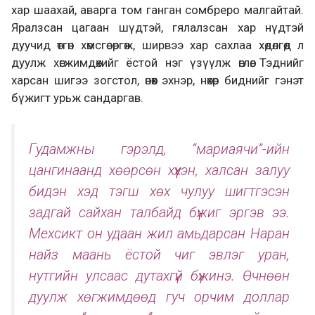
хар шаахай, аварга том ганган сомбреро малгайтай.
Яралзсан цагаан шүдтэй, гялалзсан хар нүдтэй
дуучид өтгөн хөмсгөө өргөж, ширвээ хар сахлаа хөдөлгөөд л
дуулж хөгжимдөхийг ёстой нэг үзүүлж өглөө. Тэднийг
харсан шигээ зогстол, өнөөх эхнэр, нөхөр биднийг гэнэт
бүжигт урьж сандаргав.
Гудамжны гэрэлд, “мариаячи”-ийн
цангинаанд хөөрсөн хүүхэн, халсан залуу
бидэн хэд тэгш хөх чулуу шигтгэсэн
задгай сайхан талбайд бүжиг эргэв ээ.
Мехсикт он удаан жил амьдарсан Наран
найз маань ёстой чиг эвлэг уран,
нутгийн улсаас дутахгүй бүжинэ. Өчнөөн
дуулж хөгжимдөөд гуч орчим доллар