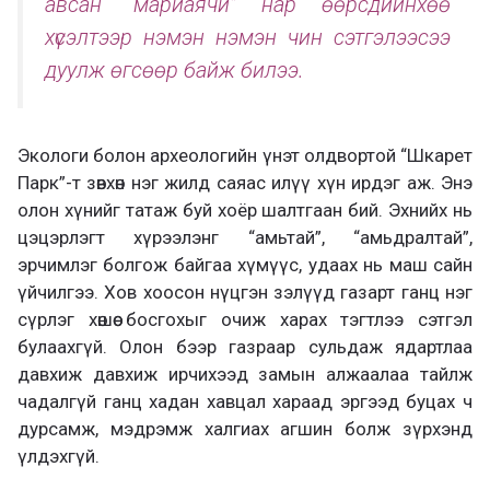
авсан “мариаячи” нар өөрсдийнхөө
хүсэлтээр нэмэн нэмэн чин сэтгэлээсээ
дуулж өгсөөр байж билээ.
Экологи болон археологийн үнэт олдвортой “Шкарет
Парк”-т зөвхөн нэг жилд саяас илүү хүн ирдэг аж. Энэ
олон хүнийг татаж буй хоёр шалтгаан бий. Эхнийх нь
цэцэрлэгт хүрээлэнг “амьтай”, “амьдралтай”,
эрчимлэг болгож байгаа хүмүүс, удаах нь маш сайн
үйчилгээ. Хов хоосон нүцгэн зэлүүд газарт ганц нэг
сүрлэг хөшөө босгохыг очиж харах тэгтлээ сэтгэл
булаахгүй. Олон бээр газраар сульдаж ядартлаа
давхиж давхиж ирчихээд замын алжаалаа тайлж
чадалгүй ганц хадан хавцал хараад эргээд буцах ч
дурсамж, мэдрэмж халгиах агшин болж зүрхэнд
үлдэхгүй.