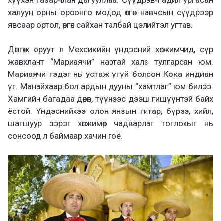
халуун орны ороонго модод өтгөн навчсын сүүдрээр
явсаар ортол, өргөн сайхан талбай цэлийтэл угтав.
Дөнгөж оруут л Мехсикийн үндэсний хөгжимчид, сүр
жавхлант “Мариаячи” нартай халз тулгарсан юм.
Мариаячи гэдэг нь устаж үгүй болсон Кока индиан
үг. Манайхаар бол ардын дууны “хамтлаг” юм билээ.
Хамгийн багадаа дөрөв, түүнээс дээш гишүүнтэй байх
ёстой. Үндэснийхээ олон янзын гитар, бүрээ, хийл,
шагшуур зэрэг хөгжимөөр чадварлаг тоглохыг нь
сонсоод л баймаар хачин гоё.