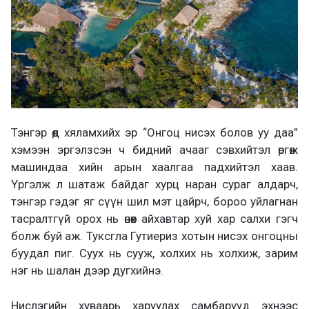
Тэнгэр өөд хяламхийх эр “Онгоц нисэх болов уу даа”
хэмээн эргэлзсэн ч бидний ачааг сэвхийтэл өргөж
машиндаа хийн арын хаалгаа падхийтэл хаав.
Үргэлж л шатаж байдаг хурц наран сураг алдарч,
тэнгэр гэдэг яг сүүн шил мэт цайрч, бороо уйлагнан
тасралтгүй орох нь өнөөх айхавтар хуй хар салхи гэгч
болж буй аж. Туксгла Гутиериз хотын нисэх онгоцны
буудал пиг. Суух нь сууж, холхих нь холхиж, зарим
нэг нь шалан дээр дугхийнэ.
Нислэгийн хуваарь харуулах самбарууд эхнээс