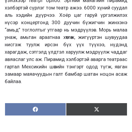
үзнэхээр театрт орлоо. Эртний маяагийн пирамид
хэлбэртэй сүрлэг том театр ажээ. 6000 хүний суудал
аль хэдийн дүүрчээ. Хоёр цаг гаруй үргэлжилэх
нүсэр концертонд 300 дуучин бүжигчин жинхэнэ
“амьд” тоглолтыг утгаар нь мэдрүүлэв. Морь малаа
унаж, амьтан араатнаа хөтлөж, жигүүртэн шувуудаа
нисгэж туулж ирсэн бүх үүх түүхээ, нүдэнд
харагдаж, сэтгэлд үлдтэл харуулж мэдрүүлж чаддаг
авяаслаг улс аж. Пирамид хэлбэртэй аварга театраас
гартал Мехсикийн шөнийн тэнгэрт одод түгж, явган
замаар маяачуудын галт бамбар шатан ноцон асаж
байлаа.
Хуваалцах:
Түгээх:
Х
Т
у
ү
в
г
а
э
а
э