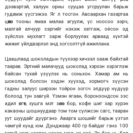
дээвэртэй, халуун орны сууцаа угсруулан барьж
гудамж үүсгэжээ. Яг л тосгон. Авсаархан газартаа
цөөхөн тооны ямаа малаа агуулж, үс ноосоо ээрч,
малгай алчуур зэргийг нэхэж хатгаж, оёсон эд
зүйслээ мухлагт зарж борлуулах арваад хүнтэй
жижиг үйлдвэрлэл энд зогсолтгүй ажиллана.
Цаашлаад шоколадын түүхээр хичээл зааж байхтай
таарав. Эртний маяачууд шоколад хэрхэн хэрэглэж
байсан тухай үзүүлэх нь соньхон. Хамар ам нь
шоколад болсон хэдэн хүүхэд, хормогч зүүсэн
гадны залуус ширээн тойрон зогсч элдүүр нүдүүр
болоод тун завгүй. Үзмэн ягаан, боронзондсон зэс
адил өнгөт, хушга мэт зөөлөн бор, кофе шиг хар хүрэн
какаоны шошнуудаар том том сүлжсэн сагс, тааран
уут шуудайг дүүргэнэ. Аварга шошийг барьж үзтэл
чамгүй хүнд юм. Дунджаар 400 гр байдаг гэнэ. 100
гаруй жил наслах какао мод их гоё. Эх бие нь бор