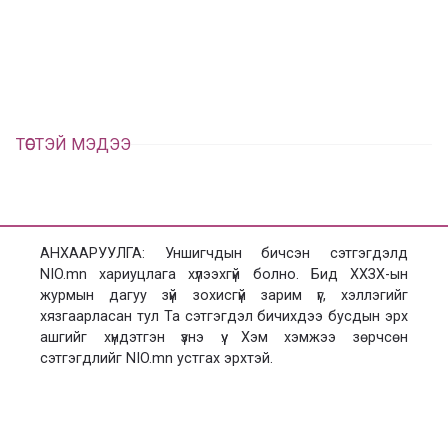
л
х
ц
а
х
ТӨСТЭЙ МЭДЭЭ
АНХААРУУЛГА: Уншигчдын бичсэн сэтгэгдэлд
NIO.mn хариуцлага хүлээхгүй болно. Бид ХХЗХ-ын
журмын дагуу зүй зохисгүй зарим үг, хэллэгийг
хязгаарласан тул Та сэтгэгдэл бичихдээ бусдын эрх
ашгийг хүндэтгэн үзнэ үү. Хэм хэмжээ зөрчсөн
сэтгэгдлийг NIO.mn устгах эрхтэй.