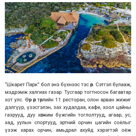
“Шкарет Парк” бол энэ бүхнээс тэс өөр. Сэтгэл булааж,
мэдрэмж халгиах газар. Тусгаар тогтносон багавтар
хот улс. Өөр өөр төрлийн 11 ресторан, олон арван жижиг
дэлгүүр, үзэсгэлэн, зах худалдаа, кафе, хоол цайны
газрууд, дуу хөгжим бүжгийн тоглолтууд, агаар, ус,
хад, уулын спортууд, эртний орчин цагийн соёлыг
үзэж харах орчин, амьдрал ахуйд хэрэгтэй оёж