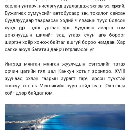
харлан унтарч, нислэгүүд цуцлагдаж эхлэв ээ, хөөрхий.
Бужигнах хүмүүсийг автобусаар зөөж, тохилог сайхан
буудлуудаар таараасан хэдий ч явахын түүс болсон
хүнд өдөр гэдэг уртаас урт. Буудлын аварга том
цонхнуудын шилийг зад угаах сүүн өнгөт бороог
ширтэн хоёр хонож байтал ашгүй бороо намдав. Хар
салхи аюул багатай дайрч өнгөрлөө гэсэн үг.
Ингээд мянган мянган жуулчдын сэтгэлийг татах
орчин цагийн гял цал Канкун хотыг зорилоо. XVIII
зуунаас эхлэн газрын зурагт гарч ирсэн түүхтэй
энэхүү хот нь Мексикийн зүүн хойд зүгт Юкатаны
хойг дээр байдаг юм.