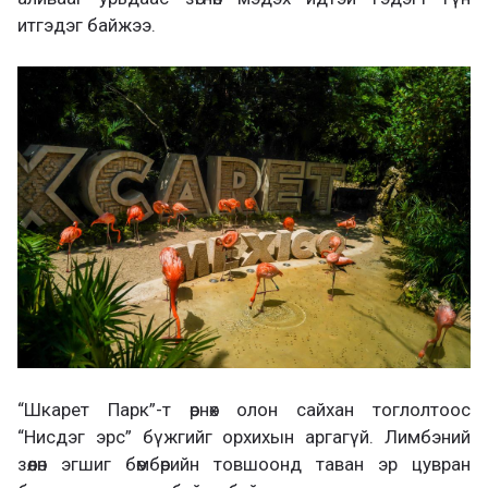
итгэдэг байжээ.
“Шкарет Парк”-т өрнөх олон сайхан тоглолтоос
“Нисдэг эрс” бүжгийг орхихын аргагүй. Лимбэний
зөөлөн эгшиг бөмбөрийн товшоонд таван эр цувран