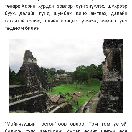
төчнөөнөөрөө. Харин хурдан завиар сүнгэнүүлэх, шүхрээр
буух, далайн гүнд шумбах, вино амтлах, далайн
гахайтай сэлэх, шөнийн концерт үзэхэд нэмэлт үнэ
төлдөг юм билээ.
“Майячуудын тосгон”-оор орлоо. Том том үетэй,
бүдүүн хулс зангидаж, сүрэл өвсийг шигүү өрсөн