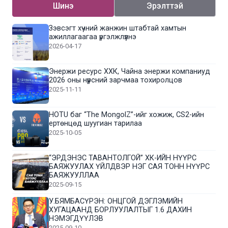
Шинэ
Эрэлттэй
Зэвсэгт хүчний жанжин штабтай хамтын
ажиллагаагаа үргэлжлүүлнэ
2026-04-17
Энержи ресурс ХХК, Чайна энержи компаниуд
2026 оны нүүрсний зарчмаа тохиролцов
2025-11-11
HOTU баг “The MongolZ”-ийг хожиж, CS2-ийн
ертөнцөд шуугиан тарилаа
2025-10-05
“ЭРДЭНЭС ТАВАНТОЛГОЙ” ХК-ИЙН НҮҮРС
БАЯЖУУЛАХ ҮЙЛДВЭР НЭГ САЯ ТОНН НҮҮРС
БАЯЖУУЛЛАА
2025-09-15
У.БЯМБАСҮРЭН: ОНЦГОЙ ДЭГЛЭМИЙН
ХУГАЦААНД БОРЛУУЛАЛТЫГ 1.6 ДАХИН
НЭМЭГДҮҮЛЭВ
2025-09-10