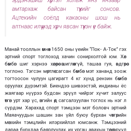
эрдэнэшиш хүртэл хольж янз янзаар
амтархаж байсан түүхийг сонсов.
Ацтекийн соёлд какаоны шош нь
алтнаас илүү үнэд хүрч явсан түүхэн үе байж.
Манай тооллын өмнөх 1650 оны үеийн “Пок- А-Ток” гэх
эртний спорт тоглоход хачин сонирхолтой юм. Хөл
бөмбөг шиг хэрнээ хөлөөрөө өшиглөхгүй, ташаа гуя, өвдгөөрөө
тоглоно. Тэгсэн мөртлөө сагсан бөмбөг мэт хананд зоож
тогтоосон чулуун цагирагт 4 кг хүнд рензин бөмбөг
оруулах дүрэмтэй. Биендээ шивээстэй, индианы ёс
жаягаар нүүрээ будсан эрүүл чийрэг хүчит залуус
өтгөн урт хар үс, өнгийн өд сагсалзуулан тоглох нь нэг л
сүрдэм. Харахад спорт тэмцээн мэт боловч эртний
Маяачуудын шашин зан үйл буюу бурхан чөтгөрийн
мөнхийн тэмцлийн илэрхийлэл юмсанж. Тэмцээний
дараа бурхдаа баярлуулах, их ургац авахын төлөө эрүүл