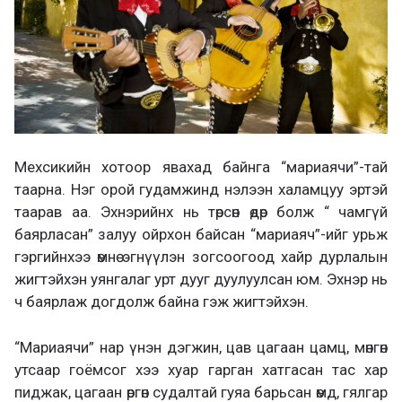
Мехсикийн хотоор явахад байнга “мариаячи”-тай
таарна. Нэг орой гудамжинд нэлээн халамцуу эртэй
таарав аа. Эхнэрийнх нь төрсөн өдөр болж “ чамгүй
баярласан” залуу ойрхон байсан “мариаяч”-ийг урьж
гэргийнхээ өмнө эгнүүлэн зогсоогоод хайр дурлалын
жигтэйхэн уянгалаг урт дууг дуулуулсан юм. Эхнэр нь
ч баярлаж догдолж байна гэж жигтэйхэн.
“Мариаячи” нар үнэн дэгжин, цав цагаан цамц, мөнгөн
утсаар гоёмсог хээ хуар гарган хатгасан тас хар
пиджак, цагаан өргөн судалтай гуяа барьсан өмд, гялгар