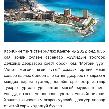
Карибийн тэнгистэй хиллэх Канкун нь 2022 онд 8.56
сая зочин хүлээн авсанаар жуулчдын тоогоор
дэлхийд дээрээсээ хоёрт орсон юм. “Могойн үүр”,
“Алтан могойн өлгий нутаг” хэмээх эртний майя
хэлээр нэрлэх болсон энэ хотыг дээрээс нь харахад
мандах нарны тусгалд далайн эрэг хөвөөгөөр алтаар
туяарах уртаас урт алтан могой мурилзах мэт
үзэгддэг гэсэн үг сонссон тул олж үзэхийг хичээв.
Хэчнээн хичээсэн ч хөглөрсөн үүлсийн дээгүүр явсаар
олигтой харж чадалгүй буулаа.