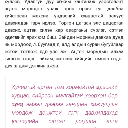
хүлээв. Удалгүй дуу хөгжим хангинаж үзэсгэлэнт
ацтек морьдоо унаж орон орны туг далбаа
хийсгэсан мехсик үндэсний хувцастай залуус
давхилдан гарч ирлээ. Торгон цагаан элс цацартал
давхих, ацтек хилэн хар азарганы сүрлэг, сэтгэл
хөдөлгөмийг ярих юм биш. Зайдан морины давхиа дунд
нь мордоод л, буугаад л, алд алдын суран бугуйлаар
ёстой тоглож өгдөг улс аж. Ацтек морьдын алхаа
гишгээ гэдэг гайхам, мехсик хийцийн эмээл гэдэг
дуу алдам дэгжин ажээ.
Хуниатай өргөн том хормойтой үндэсний
хувцас, сийрсэн малгайтай хөөрхөн бор
хүүхнүүд эмээл дээрээ хөндлөн хажуулдан
мордож донжтой гэгч давхилдахад
үзэгчидийн сэтгэл догдлон алга