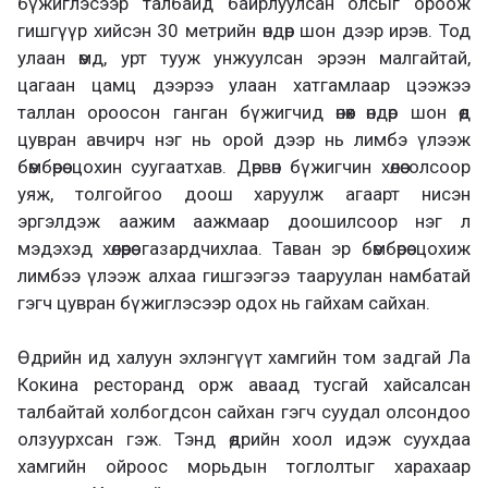
бүжиглэсээр талбайд байрлуулсан олсыг ороож
гишгүүр хийсэн 30 метрийн өндөр шон дээр ирэв. Тод
улаан өмд, урт тууж унжуулсан эрээн малгайтай,
цагаан цамц дээрээ улаан хатгамлаар цээжээ
таллан ороосон ганган бүжигчид өнөөх өндөр шон өөд
цувран авчирч нэг нь орой дээр нь лимбэ үлээж
бөмбөрөө цохин суугаатхав. Дөрвөн бүжигчин хөлөө олсоор
уяж, толгойгоо доош харуулж агаарт нисэн
эргэлдэж аажим аажмаар доошилсоор нэг л
мэдэхэд хөлөөрөө газардчихлаа. Таван эр бөмбөрөө цохиж
лимбээ үлээж алхаа гишгээгээ тааруулан намбатай
гэгч цувран бүжиглэсээр одох нь гайхам сайхан.
Өдрийн ид халуун эхлэнгүүт хамгийн том задгай Ла
Кокина ресторанд орж аваад тусгай хайсалсан
талбайтай холбогдсон сайхан гэгч суудал олсондоо
олзуурхсан гэж. Тэнд өдрийн хоол идэж суухдаа
хамгийн ойроос морьдын тоглолтыг харахаар