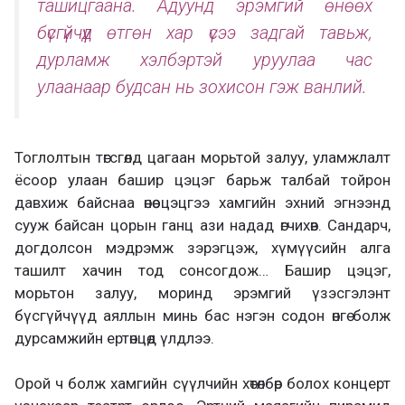
ташицгаана. Адуунд эрэмгий өнөөх
бүсгүйчүүд өтгөн хар үсээ задгай тавьж,
дурламж хэлбэртэй уруулаа час
улаанаар будсан нь зохисон гэж ванлий.
Тоглолтын төгсгөлд цагаан морьтой залуу, уламжлалт
ёсоор улаан башир цэцэг барьж талбай тойрон
давхиж байснаа өнөө цэцгээ хамгийн эхний эгнээнд
сууж байсан цорын ганц ази надад өгчихөв. Сандарч,
догдолсон мэдрэмж зэрэгцэж, хүмүүсийн алга
ташилт хачин тод сонсогдож… Башир цэцэг,
морьтон залуу, моринд эрэмгий үзэсгэлэнт
бүсгүйчүүд аяллын минь бас нэгэн содон өнгө болж
дурсамжийн ертөнцөд үлдлээ.
Орой ч болж хамгийн сүүлчийн хөтөлбөр болох концерт