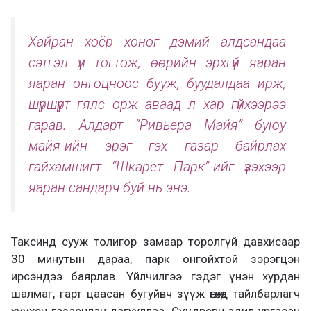
Хайран хоёр хоног дэмий алдсандаа
сэтгэл үл тогтож, өөрийн эрхгүй яаран
яаран онгоцноос бууж, буудалдаа ирж,
шүршүүрт гялс орж аваад л хар гүйхээрээ
гарав. Алдарт “Ривьера Майя” буюу
майя-ийн эрэг гэх газар байрлах
гайхамшигт “Шкарет Парк”-ийг үзэхээр
яаран сандарч буй нь энэ.
Таксинд сууж толигор замаар торолгүй давхисаар
30 минутын дараа, парк онгойхтой зэрэгцэн
ирсэндээ баярлав. Үйлчилгээ гэдэг үнэн хурдан
шалмаг, гарт цаасан бугуйвч зүүж өгөхөд тайлбарлагч
хүүхэн газарчлан дагууллаа. Сүүдрэвч адил ургасан