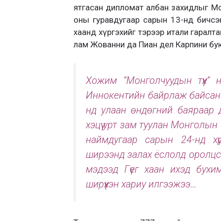
ятгасан дипломат албан захидлыг Мо
оны гуравдугаар сарын 13-нд бичсэ
хаанд хүргэхийг тэрээр итали гаралт
лам Жованни да Пиан дел Карпини бу
Хожим “Монголчуудын түүх”
Иннокентийн байрлаж байсан 
нд улаан өндөгний баяраар д
хэцүү урт зам туулан Монголы
наймдугаар сарын 24-нд хү
ширээнд залах ёслолд оролцсо
мэдээд Гүег хаан ихэд бухи
ширүүхэн хариу илгээжээ…