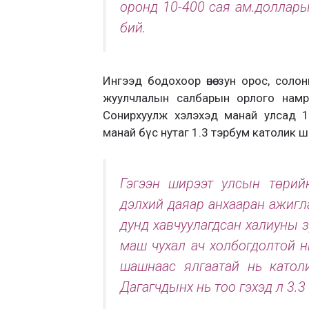
оронд 10-400 сая ам.доллары
бий.
Ингээд бодохоор өнөө зун орос, соло
жуулчлалын салбарын орлого намр
Сонирхуулж хэлэхэд манай улсад 1
манай бүс нутаг 1.3 тэрбум католик 
Гэгээн ширээт улсын төрийн
дэлхий даяар анхааран ажиглах
дунд хавчуулагдсан халиуны 
маш чухал ач холбогдолтой н
шашнаас ялгаатай нь католи
Дагагчдынх нь тоо гэхэд л 3.