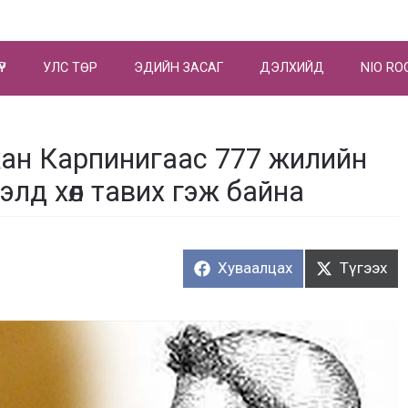
ҮР
УЛС ТӨР
ЭДИЙН ЗАСАГ
ДЭЛХИЙД
NIO RO
ан Карпинигаас 777 жилийн
лд хөл тавих гэж байна
Хуваалцах:
Түгээх:
Хуваалцах
Түгээх