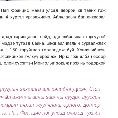
Пап Францис манай улсад өнөө орой хөл тавих гэж
ын 4 хүртэл үргэлжилнэ. Айлчлалын баг анхаарал
Гадаад харилцааны сайд, өндөр албаныхан тэргүүтэй
 мэдээ түгээд байна. Зөвхөн айлчлалын сурвалжлах
эд л 150 гаруйгаар тоологдож буй. Хэвлэлийнхэн
эгслийнхэн түлхүү ирэх аж. Ирнэ гэж албан ёсоор
ш олон сүсэгтэн Монголыг зорьж ирэх нь тодорхой
луудын захиалга аль хэдийнэ дүүрсэн, Степ
н үйл ажиллагааны заалны суудал дууссан
н намрын аялал жуулчлалд орлого, доллар
но. Пап Францис нэг улсад очиход тухайн