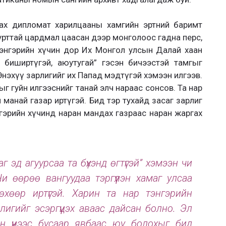
ах дипломат харилцааны хамгийн эртний баримт
м урттай цардмал цаасан дээр монголоос гадна перс,
тэнгэрийн хүчин дор Их Монгол улсын Далай хаан
 биширтүгэй, аюутугай” гэсэн бичээстэй тамгыг
Энэхүү зарлигийг их Папад мэдтүгэй хэмээн илгээв.
йхыг гуйн илгээснийг танай элч нараас сонсов. Та нар
 манай газар иртүгэй. Бид тэр тухайд засаг зарлиг
нгэрийн хүчинд наран мандах газраас наран жаргах
г эд агуурсаа та бүхэнд өгтүгэй” хэмээн чи
и өөрөө вангуудаа тэргүүлэн хамаг улсаа
гөхөөр иртүгэй. Харин та нар тэнгэрийн
лигийг эсэргүүцэх аваас дайсан болно. Эл
ин үүнээс бусаар явбаас юу болохыг бид