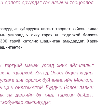
н орлого оруулдаг гэх албаны тооцоолол
нгосуудыг хуйлруулж нэгэнт тэсрэлт хийсэн аялал
ын улиралд ч ахиу гарах нь тодорхой болжээ.
300 гаруй католик шашинтан амьдардаг. Харин
шашинтантай.
 тэргүүний манай улсад хийх айлчлалыг
 нь тодорхой. Хятад, Орост бүчүүлэн хадны
зулзага шиг оршиж буй өнөөгийн Монголд
ь бүр ч ойлгомжтой. Буддын болон лалын
к сүм дэлхийн бүх тивд тархсан байдаг.
3 тэрбумаар хэмжигддэг.