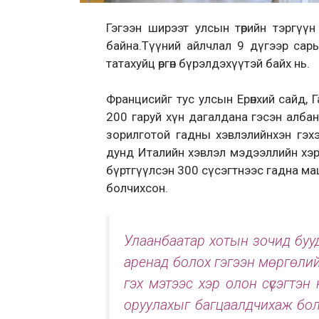
Гэгээн ширээт улсын төрийн тэргүүн 
байна.Түүний айлчлал 9 дүгээр сар
татахуйц өргөн бүрэлдэхүүтэй байх нь.
Францисийг тус улсын Ерөнхий сайд, 
200 гаруй хүн дагалдана гэсэн албан
зорилготой гадны хэвлэлийнхэн гэх
дунд Италийн хэвлэл мэдээллийн хэр
бүртгүүлсэн 300 сүсэгтнээс гадна ма
болчихсон.
Улаанбаатар хотын зочид бууд
аренад болох гэгээн мөргөлий
гэх мэтээс хэр олон сүсэгтэ
оруулахыг багцаалдчихаж бол