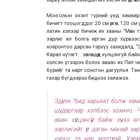
Монголын эзэнт гүрний үед хамаар
бичигт тооцогддог 20 см өргөн, 120 с
латин хэлээр бичиж их хааны “Мөнх 
зарлиг ил болга иргэн дүр хүрвээс
хоёронтоо дарсан тэрхүү захидалд, “
Карал нутагт… зөвлөлдөөд хүлцэнгүй ба
хэлсэн үгээрээ болох аваас их Пап чи
бүрийг та нарт сонсгон дагуулъя. Тэ
газар бүгдээрээ биднээ заяажээ.
Эдүгээ “бид харьяат болж хама
шударгаар хэлбээс зохино. Ч
аван хүлцэнгүй байж хүчээ ө
зарлигийг үл даган манай зар
учрыг та нар мэдтүгэй. Хар