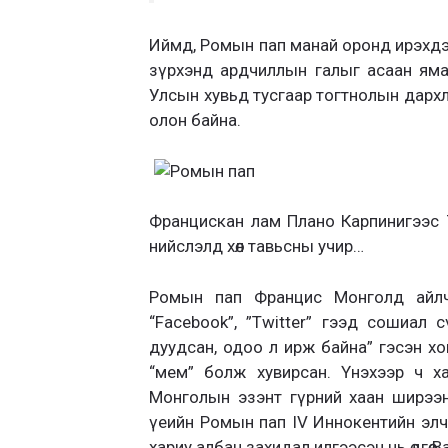
Иймд, Ромын пап манай оронд ирэхдээ
зүрхэнд ардчиллын галыг асаан ямар 
Улсын хувьд тусгаар тогтнолын дархл
олон байна.
Францискан лам Плано Карпинигээс
нийслэлд хөл тавьсны учир…
Ромын пап Францис Монголд айлч
“Facebook”, ”Twitter” гээд сошиал
дуудсан, одоо л ирж байна” гэсэн х
“мем” болж хувирсан. Үнэхээр ч х
Монголын эзэнт гүрний хаан ширээн
үеийн Ромын пап IV Иннокентийн элч
хариу албан захидал илгээсэн нь өдгөө