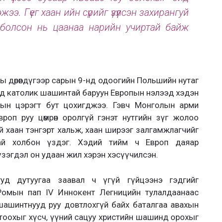
эжээ. Гүег хаан ийн сүрийг үзүүлсэн захирангуй
 болсон нь цаанаа нарийн учиртай байж
 оны дөрөвдүгээр сарын 9-нд одоогийн Польшийн нутаг
д католик шашинтай баруун Европын нэлээд хэдэн
лын цэрэгт бут цохигджээ. Гэвч Монголын арми
вроп руу цөмрөн оролгүй гэнэт нутгийн зүг жолоо
эй хаан тэнгэрт хальж, хаан ширээг залгамжлагчийг
тай холбон үздэг. Хэдий тийм ч Европ даяар
үзэгдэл он удаан жил хэрэн хэсүүчилсэн.
ууд дутуугаа заавал ч үгүй гүйцээнэ гэдгийг
омын пап IV Иннокент Легницийн тулалдаанаас
 шашинтнууд руу довтлохгүй байх баталгаа авахын
гтоохыг хүсч, үүний сацуу христийн шашинд орохыг