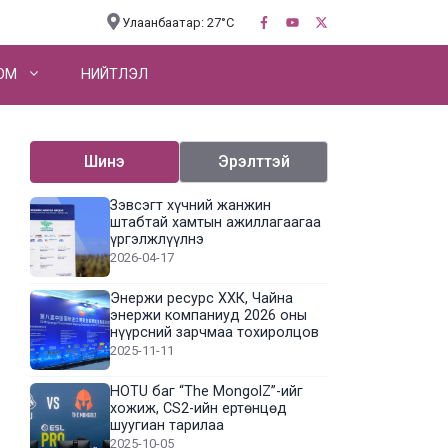
Улаанбаатар: 27°C
OM
НИЙТЛЭЛ
Шинэ
Эрэлттэй
Зэвсэгт хүчний жанжин
штабтай хамтын ажиллагаагаа
үргэлжлүүлнэ
2026-04-17
Энержи ресурс ХХК, Чайна
энержи компаниуд 2026 оны
нүүрсний зарчмаа тохиролцов
2025-11-11
HOTU баг “The MongolZ”-ийг
хожиж, CS2-ийн ертөнцөд
шуугиан тарилаа
2025-10-05