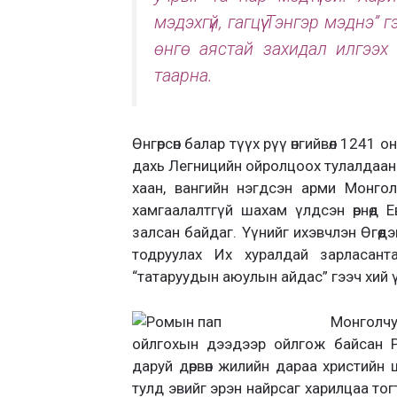
мэдэхгүй, гагцүү Тэнгэр мэднэ” г
өнгө аястай захидал илгээх
таарна.
Өнгөрсөн балар түүх рүү өнгийвөл 1241
дахь Легницийн ойролцоох тулалдаан
хаан, вангийн нэгдсэн арми Монго
хамгаалалтгүй шахам үлдсэн өрнөд Е
залсан байдаг. Үүнийг ихэвчлэн Өгөөд
тодруулах Их хуралдай зарласан
“татаруудын аюулын айдас” гээч хий 
Монголч
ойлгохын дээдээр ойлгож байсан Р
даруй дөрвөн жилийн дараа христийн
тулд эвийг эрэн найрсаг харилцаа то