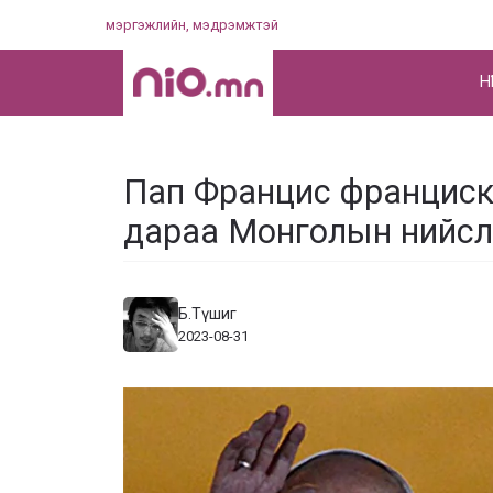
Skip
мэргэжлийн, мэдрэмжтэй
to
content
НҮ
Пап Францис франциск
дараа Монголын нийслэ
Б.Түшиг
2023-08-31