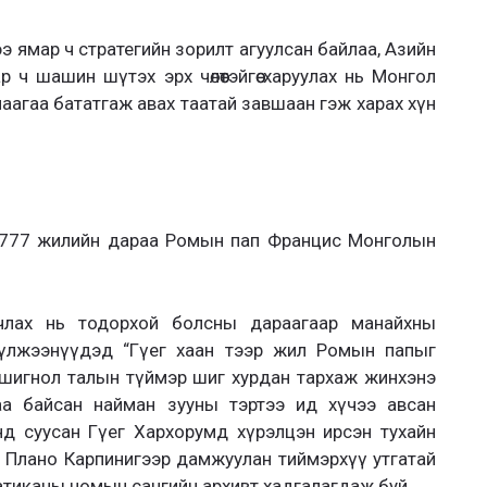
 ямар ч стратегийн зорилт агуулсан байлаа, Азийн
ч шашин шүтэх эрх чөлөөтэйгөө харуулах нь Монгол
аагаа бататгаж авах таатай завшаан гэж харах хүн
 777 жилийн дараа Ромын пап Францис Монголын
лах нь тодорхой болсны дараагаар манайхны
 сүлжээнүүдэд “Гүег хаан тээр жил Ромын папыг
ошигнол талын түймэр шиг хурдан тархаж жинхэнэ
аа байсан найман зууны тэртээ ид хүчээ авсан
д суусан Гүег Хархорумд хүрэлцэн ирсэн тухайн
 Плано Карпинигээр дамжуулан тиймэрхүү утгатай
 Ватиканы номын сангийн архивт хадгалагдаж буй.