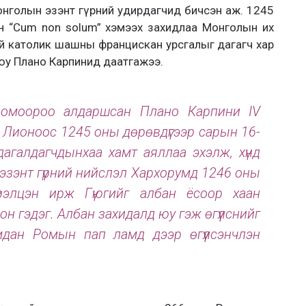
нголын эзэнт гүрний удирдагчид бичсэн аж. 1245
н “Cum non solum” хэмээх захидлаа Монголын их
ай католик шашны францискан урсгалыг дагагч хар
юу Плано Карпинид даатгажээ.
 номоороо алдаршсан Плано Карпини IV
Лионоос 1245 оны дөрөвдүгээр сарын 16-
агалдагчдынхаа хамт аяллаа эхэлж, хүнд
н эзэнт гүрний нийслэл Хархорумд 1246 оны
рэлцэн ирж Гүюгийг албан ёсоор хаан
н гэдэг. Албан захидалд юу гэж өгүүлснийг
мдан Ромын пап ламд дээр өгүүлсэнчлэн