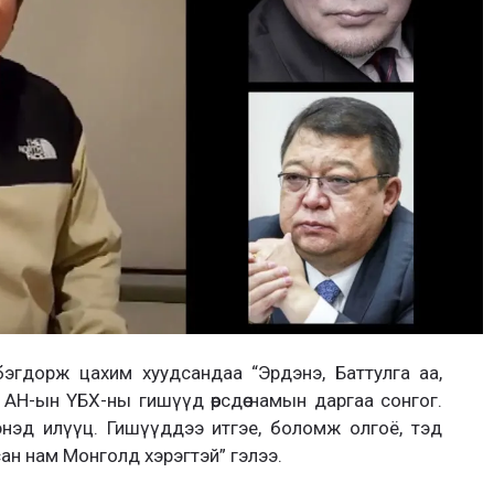
бэгдорж цахим хуудсандаа “Эрдэнэ, Баттулга аа,
 АН-ын ҮБХ-ны гишүүд өөрсдөө намын даргаа сонгог.
энэд илүүц. Гишүүддээ итгэе, боломж олгоё, тэд
ан нам Монголд хэрэгтэй” гэлээ.