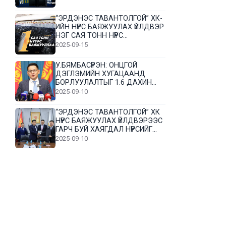
“ЭРДЭНЭС ТАВАНТОЛГОЙ” ХК-
ИЙН НҮҮРС БАЯЖУУЛАХ ҮЙЛДВЭР
НЭГ САЯ ТОНН НҮҮРС
БАЯЖУУЛЛАА
2025-09-15
У.БЯМБАСҮРЭН: ОНЦГОЙ
ДЭГЛЭМИЙН ХУГАЦААНД
БОРЛУУЛАЛТЫГ 1.6 ДАХИН
НЭМЭГДҮҮЛЭВ
2025-09-10
“ЭРДЭНЭС ТАВАНТОЛГОЙ” ХК
НҮҮРС БАЯЖУУЛАХ ҮЙЛДВЭРЭЭС
ГАРЧ БУЙ ХАЯГДАЛ НҮҮРСИЙГ
ДАХИН БОЛОВСРУУЛНА
2025-09-10
Л.Гүндалай: Дүр эсгэсэн худал
хуурмагтай эвлэрч чаддаггүй
нь миний алдаа байж магадгүй
2025-09-05
ЦОГТЦЭЦИЙ СУМЫН ЦАГААН-
ОВОО, СИЙРСТ БАГИЙН
ИРГЭДИЙН ТӨЛӨӨЛӨЛ НҮҮРС