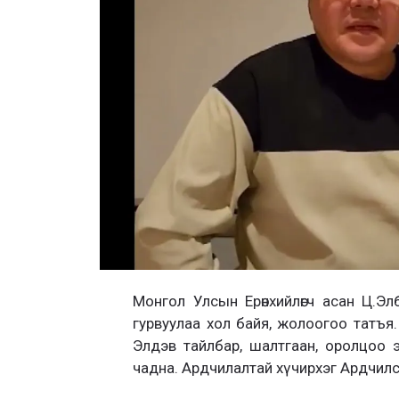
Монгол Улсын Ерөнхийлөгч асан Ц.Эл
гурвуулаа хол байя, жолоогоо татъя.
Элдэв тайлбар, шалтгаан, оролцоо 
чадна. Ардчилалтай хүчирхэг Ардчилс