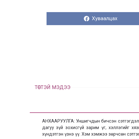
Хуваалцах:
Хуваалцах
ТӨСТЭЙ МЭДЭЭ
АНХААРУУЛГА: Уншигчдын бичсэн сэтгэгдэлд
дагуу зүй зохисгүй зарим үг, хэллэгийг х
хүндэтгэн үзнэ үү. Хэм хэмжээ зөрчсөн сэтгэ