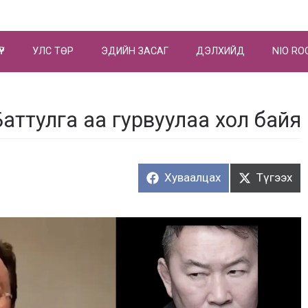
ҮР
УЛС ТӨР
ЭДИЙН ЗАСАГ
ДЭЛХИЙД
NIO RO
аттулга аа гурвуулаа хол байя
Хуваалцах:
Түгээх:
Хуваалцах
Түгээх