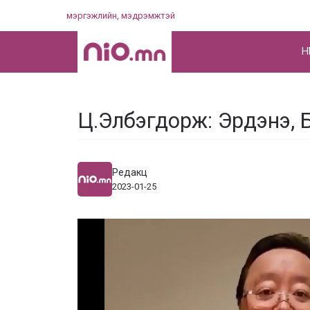
Skip
мэргэжлийн, мэдрэмжтэй
to
content
НҮ
Ц.Элбэгдорж: Эрдэнэ, Б
Редакц
2023-01-25