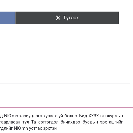
Түгээх:
Түгээх
 NIO.mn хариуцлага хүлээхгүй болно. Бид ХХЗХ-ын журмын
язгаарласан тул Та сэтгэгдэл бичихдээ бусдын эрх ашгийг
гдлийг NIO.mn устгах эрхтэй.