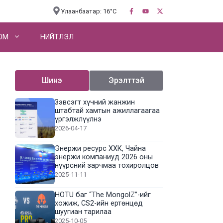
Улаанбаатар: 16°C
OM
НИЙТЛЭЛ
Шинэ
Эрэлттэй
Зэвсэгт хүчний жанжин
штабтай хамтын ажиллагаагаа
үргэлжлүүлнэ
2026-04-17
Энержи ресурс ХХК, Чайна
энержи компаниуд 2026 оны
нүүрсний зарчмаа тохиролцов
2025-11-11
HOTU баг “The MongolZ”-ийг
хожиж, CS2-ийн ертөнцөд
шуугиан тарилаа
2025-10-05