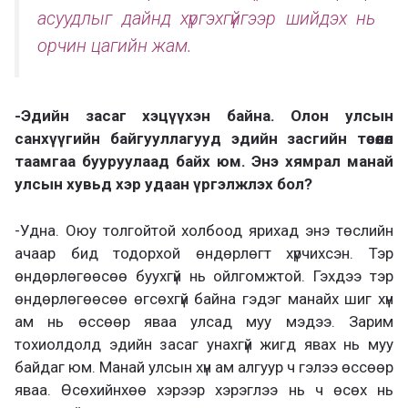
асуудлыг дайнд хүргэхгүйгээр шийдэх нь
орчин цагийн жам.
-Эдийн засаг хэцүүхэн байна. Олон улсын
санхүүгийн байгууллагууд эдийн засгийн төсөөлөл
таамгаа бууруулаад байх юм. Энэ хямрал манай
улсын хувьд хэр удаан үргэлжлэх бол?
-Удна. Оюу толгойтой холбоод ярихад энэ төслийн
ачаар бид тодорхой өндөрлөгт хүрчихсэн. Тэр
өндөрлөгөөсөө буухгүй нь ойлгомжтой. Гэхдээ тэр
өндөрлөгөөсөө өгсөхгүй байна гэдэг манайх шиг хүн
ам нь өссөөр яваа улсад муу мэдээ. Зарим
тохиолдолд эдийн засаг унахгүй жигд явах нь муу
байдаг юм. Манай улсын хүн ам алгуур ч гэлээ өссөөр
яваа. Өсөхийнхөө хэрээр хэрэглээ нь ч өсөх нь