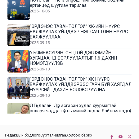
HOTU баг “The MongolZ”-ийг хожиж, CS2-ийн
ертөнцөд шуугиан тарилаа
2025-10-05
“ЭРДЭНЭС ТАВАНТОЛГОЙ” ХК-ИЙН НҮҮРС
БАЯЖУУЛАХ ҮЙЛДВЭР НЭГ САЯ ТОНН НҮҮРС
БАЯЖУУЛЛАА
2025-09-15
У.БЯМБАСҮРЭН: ОНЦГОЙ ДЭГЛЭМИЙН
ХУГАЦААНД БОРЛУУЛАЛТЫГ 1.6 ДАХИН
НЭМЭГДҮҮЛЭВ
2025-09-10
“ЭРДЭНЭС ТАВАНТОЛГОЙ” ХК НҮҮРС
БАЯЖУУЛАХ ҮЙЛДВЭРЭЭС ГАРЧ БУЙ ХАЯГДАЛ
НҮҮРСИЙГ ДАХИН БОЛОВСРУУЛНА
2025-09-10
Л.Гүндалай: Дүр эсгэсэн худал хуурмагтай
эвлэрч чаддаггүй нь миний алдаа байж магадгүй
2025-09-05
ЦОГТЦЭЦИЙ СУМЫН ЦАГААН-ОВОО, СИЙРСТ
Редакцын бодлого
Сурталчилгаа
Холбоо барих
БАГИЙН ИРГЭДИЙН ТӨЛӨӨЛӨЛ НҮҮРС