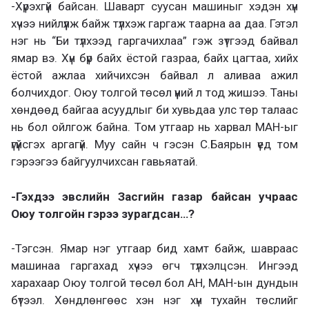
-Хүрэхгүй байсан. Шаварт суусан машиныг хэдэн хүн
хүчээ нийлүүлж байж түлхэж гаргаж таарна аа даа. Гэтэл
нэг нь “Би түлхээд гаргачихлаа” гэж зүтгээд байвал
ямар вэ. Хүн бүр байх ёстой газраа, байх цагтаа, хийх
ёстой ажлаа хийчихсэн байвал л аливаа ажил
болчихдог. Оюу толгой төсөл үүний л тод жишээ. Таны
хөндөөд байгаа асуудлыг би хувьдаа улс төр талаас
нь бол ойлгож байна. Том утгаар нь харвал МАН-ыг
үгүйсгэх аргагүй. Муу сайн ч гэсэн С.Баярын үед том
гэрээгээ байгуулчихсан гавьяатай.
-Гэхдээ эвслийн Засгийн газар байсан учраас
Оюу толгойн гэрээ зурагдсан…?
-Тэгсэн. Ямар нэг утгаар бид хамт байж, шавраас
машинаа гаргахад хүчээ өгч түлхэлцсэн. Ингээд
харахаар Оюу толгой төсөл бол АН, МАН-ын дундын
бүтээл. Хөндлөнгөөс хэн нэг хүн тухайн төслийг