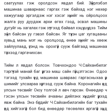
саатуулах гэж оролдсон явдал бий. Зүйрлэбэл
машинаа шаварнаас гаргах гэж байхад нэг нөхөр
хажуугаар эргэлдэж нэг хэсэг хүнийг нь ойролцоох
жалга руу дуудаж архи өгөх гээд, эсвэл машины
дугуйг нь хагалах гэж зүтгээд байвал хэцүү шүү дээ. Тийм
зүйл байсан уу гэвэл байсан. Яг түүхэн цаг хугацааны
хувьд мань мэт нь оролцоод, өнөө хүнийг нь хөөж
зайлуулаад, үгэнд нь орохгүй сууж байгаад машинаа
түлхээд гаргачихсан.
Тийм л явдал болсон. Товчхондоо Ч.Сайханбилэг
тэргүүтэй манай баг үүргээ маш сайн гүйцэтгэсэн. Одоо
тэгээд тухайн үед машинаа шавраас гаргасныхаа үр
шимийг улсаараа хүртээд сууж байна. Коронагийн үед
улсын төсвийг Оюу толгой л авч гарсан. Өнөөдөр ч
гэсэн улсын төсвийн ачааны дийлэнх хүндийг үүрээд
явж байна. Энэ бүгдийг Ч.Сайханбилэгийн баг тухайн
үед хийгээгүй бол бид өнөөдөр төсөөлөх аргагүй хүнд