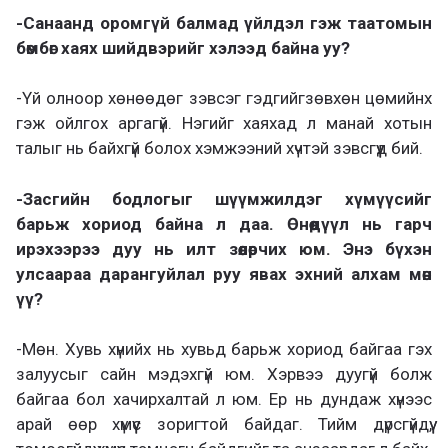
-Санаанд оромгүй балмад үйлдэл гэж таатомын
бөмбөг хаях шийдвэрийг хэлээд байна уу?
-Үй олноор хөнөөдөг зэвсэг гэдгийгзөвхөн цөмийнх
гэж ойлгох аргагүй. Нэгийг хаяхад л манай хотын
талыг нь байхгүй болох хэмжээний хүчтэй зэвсгүүд бий.
-Засгийн бодлогыг шүүмжилдэг хүмүүсийг
барьж хориод байна л даа. Өнөөдүүл нь гарч
ирэхээрээ дуу нь илт зөөлөрчих юм. Энэ бүхэн
улсаараа дарангуйлал руу явах эхний алхам мөн
үү?
-Мөн. Хувь хүнийх нь хувьд барьж хориод байгаа гэх
залуусыг сайн мэдэхгүй юм. Хэрвээ дуугүй болж
байгаа бол хачирхалтай л юм. Ер нь дундаж хүнээс
арай өөр хүмүүс зоригтой байдаг. Тийм дүрсгүйдүү,