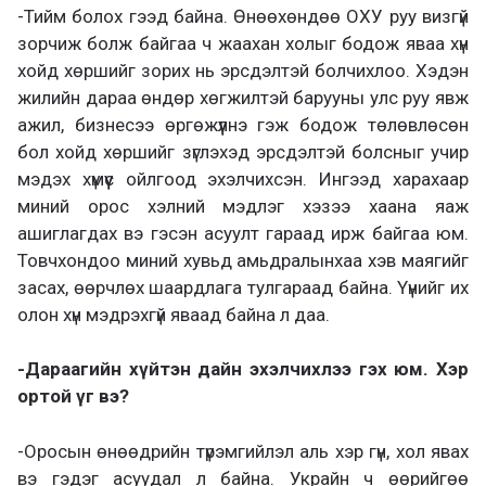
-Тийм болох гээд байна. Өнөөхөндөө ОХУ руу визгүй
зорчиж болж байгаа ч жаахан холыг бодож яваа хүн
хойд хөршийг зорих нь эрсдэлтэй болчихлоо. Хэдэн
жилийн дараа өндөр хөгжилтэй барууны улс руу явж
ажил, бизнесээ өргөжүүлнэ гэж бодож төлөвлөсөн
бол хойд хөршийг зүглэхэд эрсдэлтэй болсныг учир
мэдэх хүмүүс ойлгоод эхэлчихсэн. Ингээд харахаар
миний орос хэлний мэдлэг хэзээ хаана яаж
ашиглагдах вэ гэсэн асуулт гараад ирж байгаа юм.
Товчхондоо миний хувьд амьдралынхаа хэв маягийг
засах, өөрчлөх шаардлага тулгараад байна. Үүнийг их
олон хүн мэдрэхгүй яваад байна л даа.
-Дараагийн хүйтэн дайн эхэлчихлээ гэх юм. Хэр
ортой үг вэ?
-Оросын өнөөдрийн түрэмгийлэл аль хэр гүн, хол явах
вэ гэдэг асуудал л байна. Украйн ч өөрийгөө