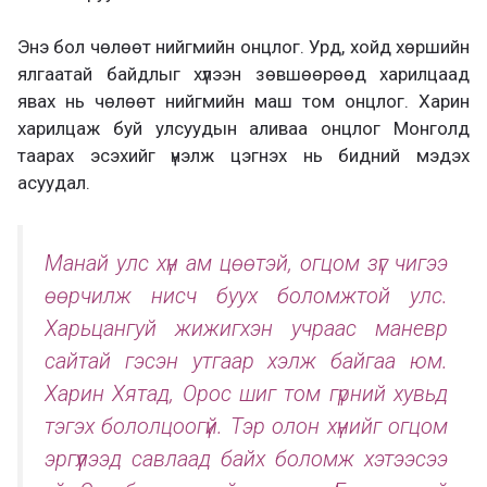
Энэ бол чөлөөт нийгмийн онцлог. Урд, хойд хөршийн
ялгаатай байдлыг хүлээн зөвшөөрөөд харилцаад
явах нь чөлөөт нийгмийн маш том онцлог. Харин
харилцаж буй улсуудын аливаа онцлог Монголд
таарах эсэхийг үнэлж цэгнэх нь бидний мэдэх
асуудал.
Манай улс хүн ам цөөтэй, огцом зүг чигээ
өөрчилж нисч буух боломжтой улс.
Харьцангуй жижигхэн учраас маневр
сайтай гэсэн утгаар хэлж байгаа юм.
Харин Хятад, Орос шиг том гүрний хувьд
тэгэх бололцоогүй. Тэр олон хүнийг огцом
эргүүлээд савлаад байх боломж хэтээсээ