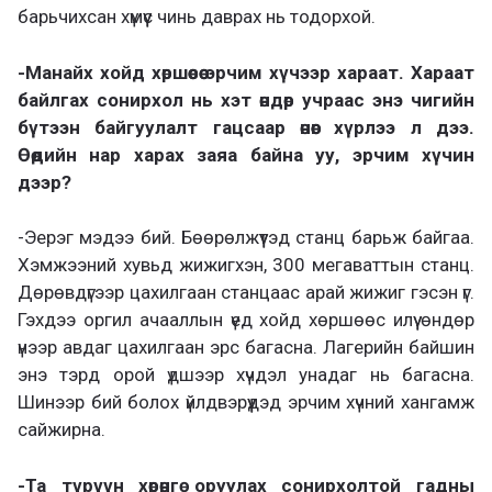
барьчихсан хүмүүс чинь даврах нь тодорхой.
-Манайх хойд хөршөөсөө эрчим хүчээр хараат. Хараат
байлгах сонирхол нь хэт өндөр учраас энэ чигийн
бүтээн байгуулалт гацсаар өнөөг хүрлээ л дээ.
Өөдийн нар харах заяа байна уу, эрчим хүчин
дээр?
-Эерэг мэдээ бий. Бөөрөлжүүтэд станц барьж байгаа.
Хэмжээний хувьд жижигхэн, 300 мегаваттын станц.
Дөрөвдүгээр цахилгаан станцаас арай жижиг гэсэн үг.
Гэхдээ оргил ачааллын үед хойд хөршөөс илүү өндөр
үнээр авдаг цахилгаан эрс багасна. Лагерийн байшин
энэ тэрд орой үдшээр хүчдэл унадаг нь багасна.
Шинээр бий болох үйлдвэрүүдэд эрчим хүчний хангамж
сайжирна.
-Та түрүүн хөрөнгө оруулах сонирхолтой гадны