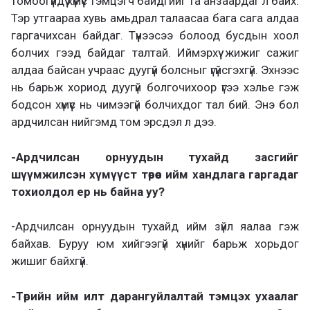
томоогүйдүү хүмүүс тэмцэгч байдгийг та анзаардаг л байх.
Тэр утгаараа хувь амьдрал талаасаа бага сага алдаа
гаргачихсан байдаг. Түүнээсээ болоод бусдын хоол
болчих гээд байдаг талтай. Иймэрхүү жижиг сажиг
алдаа байсан учраас дуугүй болсныг үгүйсгэхгүй. Эхнээс
нь барьж хориод дуугүй болгочихоор үгээ хэлье гэж
бодсон хүмүүс нь чимээгүй болчихдог тал бий. Энэ бол
ардчилсан нийгэмд том эрсдэл л дээ.
-Ардчилсан орнуудын тухайд засгийг
шүүмжилсэн хүмүүст төрөөс ийм хандлага гаргадаг
тохиолдол ер нь байна уу?
-Ардчилсан орнуудын тухайд ийм зүйл яалаа гэж
байхав. Буруу юм хийгээгүй хүнийг барьж хорьдог
жишиг байхгүй.
-Төрийн ийм илт дарангуйлалтай тэмцэх ухаалаг