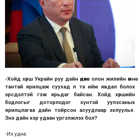
-Хойд хөрш Украйн руу дайн өдөөхөөс олон жилийн өмнө
тантай ярилцаж суухад л та ийм явдал болох
эрсдэлтэй гэж ярьдаг байсан. Хойд хөршийн
бодлогыг доторлодог хүнтэй уулзсаных
ярилцлагаа дайн тойрсон асуудлаар эхлүүлье.
Энэ дайн хэр удаан үргэлжлэх бол?
-Их удна.