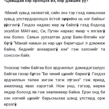
-Цаашдаа хэр оролцох вэ, нэр дэвших үү?
-Миний хувьд нөлөөтэй, сайн энэ тэр гээд намынхаа
хувьд улстөрдоролцох ёстой хүмүүсийнх нь нэг байхыг
үгүйсгэхгүй. Гэхдээ надаас өөр хүн байхгүй гээд бодоод
эхэлбэл МАН-аас, Си, Путин нараас ямар ч ялгаагүй
юм болно. Саяын уулзалтан дээр Баян-Өлгийн нэг
бүсгүй “Манай намын ах нар цүнх баригчдыг л дэмжиж
байна, биднийг анхаарахгүй юм” гэж хэлснийг та
сонссон байх.
Үнэхээр тийм байгаа бол ардчиллыг дэмждэгзалуус
байгаа газар бүртээ “Би чиний цүнхийг барихгүй. Гэхдээ
ардчиллын төлөө ингэж тэгж зүтгэнэ” гэж яриад,
ажиллаад явах хэрэгтэй. Ном унш, гэгээр, өөрөө
лидер болоод яв гэж зөвлөмөөр байна. Ерэн онд би
хэн нэгний цүнхийг барьсныхаа шанд улстөрд орж
ирээгүй.