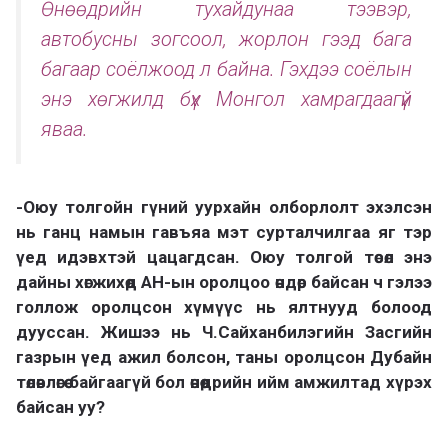
Өнөөдрийн тухайдунаа тээвэр,
автобусны зогсоол, жорлон гээд бага
багаар соёлжоод л байна. Гэхдээ соёлын
энэ хөгжилд бүх Монгол хамрагдаагүй
яваа.
-Оюу толгойн гүний уурхайн олборлолт эхэлсэн
нь ганц намын гавъяа мэт сурталчилгаа яг тэр
үед идэвхтэй цацагдсан. Оюу толгой төсөл энэ
дайны хөгжихөд АН-ын оролцоо өндөр байсан ч гэлээ
голлож оролцсон хүмүүс нь ялтнууд болоод
дууссан. Жишээ нь Ч.Сайханбилэгийн Засгийн
газрын үед ажил болсон, таны оролцсон Дубайн
төлөвлөгөө байгаагүй бол өнөөдрийн ийм амжилтад хүрэх
байсан уу?