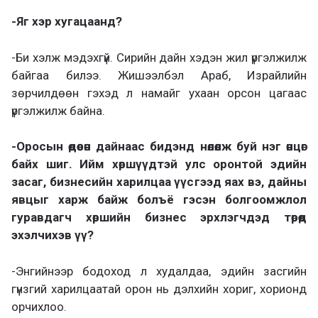
-Яг хэр хугацаанд?
-Би хэлж мэдэхгүй. Сирийн дайн хэдэн жил үргэлжилж
байгаа билээ. Жишээлбэл Араб, Израйлийн
зөрчилдөөн гэхэд л намайг ухаан орсон цагаас
үргэлжилж байна.
-Оросын өдөөсөн дайнаас бидэнд нөлөөлж буй нэг өнцөг
байх шиг. Ийм хөршүүдтэй улс оронтой эдийн
засаг, бизнесийн харилцаа үүсгээд яах вэ, дайны
явцыг харж байж болъё гэсэн болгоомжлол
гуравдагч хөршийн бизнес эрхлэгчдэд төрөөд
эхэлчихэв үү?
-Энгийнээр бодоход л худалдаа, эдийн засгийн
гүнзгий харилцаатай орон нь дэлхийн хориг, хорионд
орчихлоо.