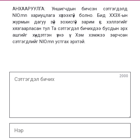
АНХААРУУЛГА: Уншигчдын бичсэн сэтгэгдэлд
NIO.mn хариуцлага хүлээхгүй болно. Бид ХХЗХ-ын
журмын дагуу зүй зохисгүй зарим үг, хэллэгийг
хязгаарласан тул Та сэтгэгдэл бичихдээ бусдын эрх
ашгийг хүндэтгэн үзнэ үү. Хэм хэмжээ зөрчсөн
сэтгэгдлийг NIO.mn устгах эрхтэй.
Сэтгэгдэл
2000
бичих
Нэр