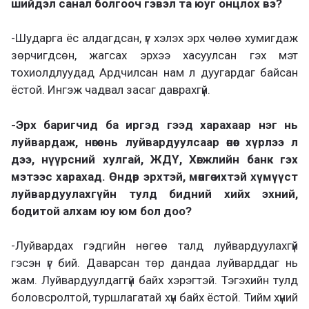
шийдэл санал болгооч гэвэл та юуг онцлох вэ?
-Шударга ёс алдагдсан, үг хэлэх эрх чөлөө хумигдаж
зөрчигдсөн, жагсах эрхээ хасуулсан гэх мэт
тохиолдлуудад Ардчилсан нам л дуугардаг байсан
ёстой. Ингэж чадвал засаг даврахгүй.
-Эрх баригчид ба иргэд гээд харахаар нэг нь
луйвардаж, нөгөө нь луйвардуулсаар өнөөг хүрлээ л
дээ, нүүрсний хулгай, ЖДҮ, Хөгжлийн банк гэх
мэтээс харахад. Өндөр эрхтэй, мөнгө ихтэй хүмүүст
луйвардуулахгүйн тулд бидний хийх эхний,
бодитой алхам юу юм бол доо?
-Луйвардах гэдгийн нөгөө талд луйвардуулахгүй
гэсэн үг бий. Даварсан төр дандаа луйварддаг нь
жам. Луйвардуулдаггүй байх хэрэгтэй. Тэгэхийн тулд
боловсролтой, туршлагатай хүн байх ёстой. Тийм хүний