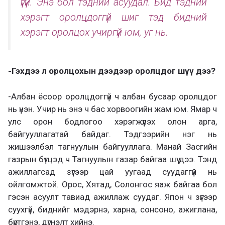
үгүй. Энэ бол тэдний асуудал. Бид тэдний
хэрэгт оролцдоггүй шиг тэд бидний
хэрэгт оролцох учиргүй юм, уг нь.
-Гэхдээ л оролцохын дээдээр оролцдог шүү дээ?
-Албан ёсоор оролцдоггүй ч албан бусаар оролцдог
нь үнэн. Учир нь энэ ч бас хорвоогийн жам юм. Ямар ч
улс орон бодлогоо хэрэгжүүлэх олон арга,
байгууллагатай байдаг. Тэдгээрийн нэг нь
жишээлбэл тагнуулын байгууллага. Манай Засгийн
газрын бүтцэд ч Тагнуулын газар байгаа шүү дээ. Тэнд
ажиллагсад зүгээр цай уугаад суудаггүй нь
ойлгомжтой. Орос, Хятад, Солонгос яаж байгаа бол
гэсэн асуулт тавиад ажиллаж суудаг. Япон ч зүгээр
суухгүй, биднийг мэдэрнэ, харна, сонсоно, ажиглана,
бүртгэнэ, дүгнэлт хийнэ.