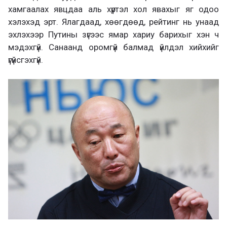
хамгаалах явцдаа аль хүртэл хол явахыг яг одоо
хэлэхэд эрт. Ялагдаад, хөөгдөөд, рейтинг нь унаад
эхлэхээр Путины зүгээс ямар хариу барихыг хэн ч
мэдэхгүй. Санаанд оромгүй балмад үйлдэл хийхийг
үгүйсгэхгүй.