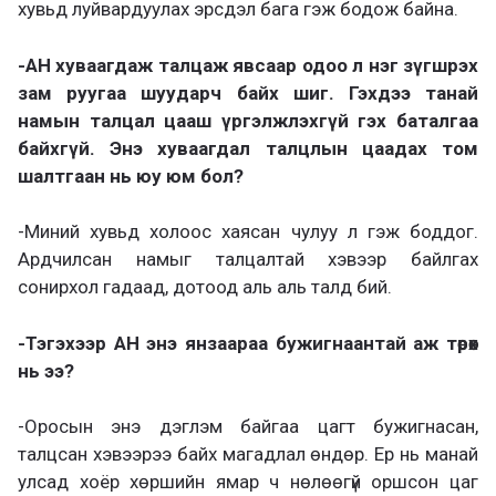
хувьд луйвардуулах эрсдэл бага гэж бодож байна.
-АН хуваагдаж талцаж явсаар одоо л нэг зүгшрэх
зам руугаа шуударч байх шиг. Гэхдээ танай
намын талцал цааш үргэлжлэхгүй гэх баталгаа
байхгүй. Энэ хуваагдал талцлын цаадах том
шалтгаан нь юу юм бол?
-Миний хувьд холоос хаясан чулуу л гэж боддог.
Ардчилсан намыг талцалтай хэвээр байлгах
сонирхол гадаад, дотоод аль аль талд бий.
-Тэгэхээр АН энэ янзаараа бужигнаантай аж төрөх
нь ээ?
-Оросын энэ дэглэм байгаа цагт бужигнасан,
талцсан хэвээрээ байх магадлал өндөр. Ер нь манай
улсад хоёр хөршийн ямар ч нөлөөгүй оршсон цаг