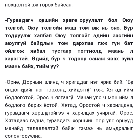
нөхцөлтэй аж төрөх байсан.
-Гуравдагч хөршийн хөрөнгө оруулалт бол Оюу
толгой. Оюу толгойн маш том өгөөж нь энэ. Бүр
тодруулж хэлбэл Оюу толгойг эдийн засгийн
аюулгүй байдлын том дархлаа гэж гүн бат
ойлгож явбал тусгаар тогтнолд маань л
хэрэгтэй. Өдийд бүр ч тодоор санаж явах зүйл
маань байх, тийм үү?
-Өрнө, Дорнын алинд ч яригддаг нэг яриа бий. “Бүх
өндөгнүүдийг нэг торхонд хийдэггүй” гэж. Хятад ийм
бодлоготой, Орос ч ялгаагүй. Манай улс ч мөн ийм л
бодлого барих ёстой. Хятад, Оростой ч харилцана,
гуравдагч хөршүүдтэйгээ ч харилцах учиртай. Орос,
Хятадаас гадна, гуравдагч хөршийн өөр улс орнууд
манайд төлөөлөлтэй байж гэмээ нь амьдралыг
солонгоруулна.