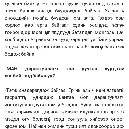
хугацаа байхгүй. Өнгөрсөн зууны гучин онд гэхэд л
шууд барьж аваад буудчихдаг байсан. Харин ч
өнөөдрийн тухайд буудсан юм алга. Гэхдээ сэм
хорлох өөр арга байгааг сүүлийн жилүүдэд эргэн
тойронд өрнөсөн үйл явдлууд баталдаг. Монголын ач
холбогдол Украйны хажууд харьцангуй бага учраас
элдэв айхавтар зүйл хийх шалтгаан болохгүй байх гэж
бодож байна.
-МАН дарангуйлагч тал руугаа хурдтай
хэлбийгээдбайна уу?
-Тэгж анзаарагдаж байгаа. Ер нь аль ч нам ялгаагүй,
тасралтгүй удирдаж байгаа бол дарангуйлагч
институциэс дутах юмгүй болдог. Үүнийг хүн төрөлхтөн
олж харчихаад дөрвөн жилээс илүү хугацаагаар эрх
мэдэл өгч болохгүй гээд сонгууль хийсээр өнөөг
хүрсэн юм. Найман жилийн турш илт олонхоороо эрх