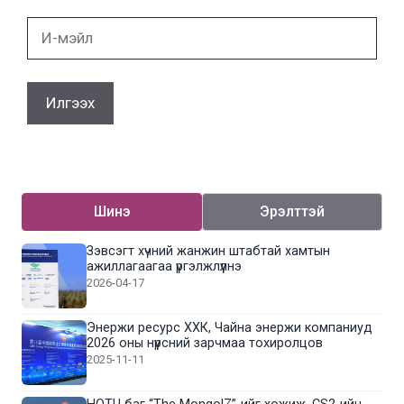
И-
мэйл
Шинэ
Эрэлттэй
Зэвсэгт хүчний жанжин штабтай хамтын
ажиллагаагаа үргэлжлүүлнэ
2026-04-17
Энержи ресурс ХХК, Чайна энержи компаниуд
2026 оны нүүрсний зарчмаа тохиролцов
2025-11-11