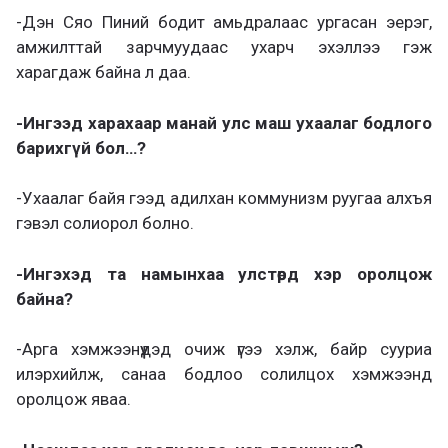
-Дэн Сяо Пиний бодит амьдралаас ургасан эерэг,
амжилттай зарчмуудаас ухарч эхэллээ гэж
харагдаж байна л даа.
-Ингээд харахаар манай улс маш ухаалаг бодлого
барихгүй бол…?
-Ухаалаг байя гээд адилхан коммунизм руугаа алхъя
гэвэл солиорол болно.
-Ингэхэд та намынхаа улстөрд хэр оролцож
байна?
-Арга хэмжээнүүдэд очиж үгээ хэлж, байр сууриа
илэрхийлж, санаа бодлоо солилцох хэмжээнд
оролцож яваа.