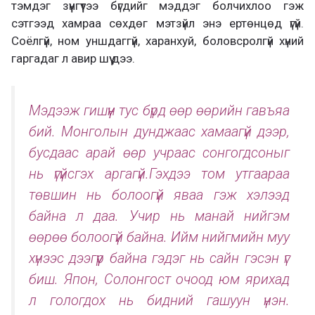
тэмдэг зүүнгүүтээ бүгдийг мэддэг болчихлоо гэж
сэтгээд хамраа сөхдөг мэтзүйл энэ ертөнцөд үгүй.
Соёлгүй, ном уншдаггүй, харанхуй, боловсролгүй хүний
гаргадаг л авир шүү дээ.
Мэдээж гишүүн тус бүрд өөр өөрийн гавъяа
бий. Монголын дунджаас хамаагүй дээр,
бусдаас арай өөр учраас сонгогдсоныг
нь үгүйсгэх аргагүй.Гэхдээ том утгаараа
төвшин нь болоогүй яваа гэж хэлээд
байна л даа. Учир нь манай нийгэм
өөрөө болоогүй байна. Ийм нийгмийн муу
хүнээс дээгүүр байна гэдэг нь сайн гэсэн үг
биш. Япон, Солонгост очоод юм ярихад
л гологдох нь бидний гашуун үнэн.