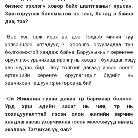
бизнес эрхлэгч ховор байх шалтгааныг ярьсан.
Хөрөнгө оруулах боломжтой нь ганц Хятад л байна
даа, тээ?
-Өөр хэн орж ирэх вэ дээ. Гэхдээ миний түрүүн
хэлсэнчлэн хятадууд ч хөрөнгө оруулахдаа тун
болгоомжтой хандаж байна. Барууныхныг хөрөнгөө
оруул гэж урьчихаад ирэнгүүт нь хөөдөг, булаадаг хэцүү
улс шүү дээ, бид. Оюу толгойг дагаад ирсэн соёлт
ертөнцийн хөрөнгө оруулагчдыг бүгдийг нь
хөөчихсөн гашуун түүх өнгөрсөнд бий.
-Си Жиньпин гурав дахиа төр барихаар боллоо.
Урд хөрш эдийн засаг нь чөлөөт, төр нь
зохицуулалттай гэсэн олон жилийн зарчим
хандлагаасаа ухарчихлаа гэсэн мэссэжүүд яваад
эхэллээ. Тэгчихэв үү, яав?