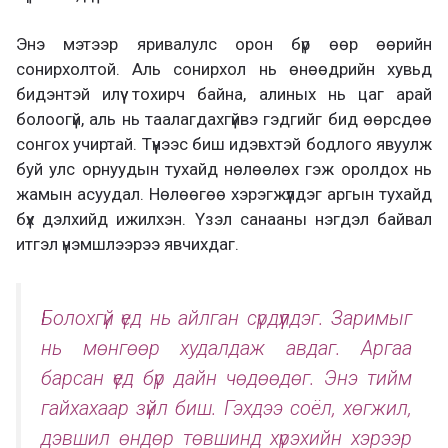
Энэ мэтээр яривалулс орон бүр өөр өөрийн
сонирхолтой. Аль сонирхол нь өнөөдрийн хувьд
бидэнтэй илүү тохирч байна, алиных нь цаг арай
болоогүй, аль нь таалагдахгүйвэ гэдгийг бид өөрсдөө
сонгох учиртай. Түүнээс биш идэвхтэй бодлого явуулж
буй улс орнуудын тухайд нөлөөлөх гэж оролдох нь
жамын асуудал. Нөлөөгөө хэрэгжүүлдэг аргын тухайд
бүх дэлхийд ижилхэн. Үзэл санааны нэгдэл байвал
итгэл үнэмшлээрээ явчихдаг.
Болохгүй үед нь айлган сүрдүүлдэг. Заримыг
нь мөнгөөр худалдаж авдаг. Аргаа
барсан үед бүр дайн чөдөөдөг. Энэ тийм
гайхахаар зүйл биш. Гэхдээ соёл, хөгжил,
дэвшил өндөр төвшинд хүрэхийн хэрээр