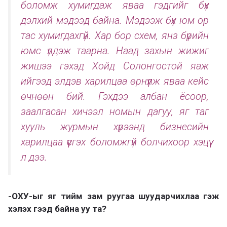
боломж хумигдаж яваа гэдгийг бүх
дэлхий мэдээд байна. Мэдээж бүх юм ор
тас хумигдахгүй. Хар бор схем, янз бүрийн
юмс үлдэж таарна. Наад захын жижиг
жишээ гэхэд Хойд Солонгостой яаж
ийгээд элдэв харилцаа өрнүүлж яваа кейс
өчнөөн бий. Гэхдээ албан ёсоор,
заалгасан хичээл номын дагуу, яг таг
хууль журмын хүрээнд бизнесийн
харилцаа үүсгэх боломжгүй болчихоор хэцүү
л дээ.
-ОХУ-ыг яг тийм зам руугаа шуударчихлаа гэж
хэлэх гээд байна уу та?