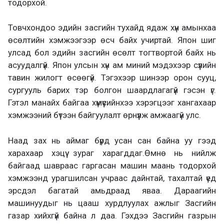
тодорхой.
Товчхондоо эдийн засгийн тухайд ядаж хүн амынхаа
өсөлтийн хэмжээгээр өсч байх учиртай. Япон шиг
улсад бол эдийн засгийн өсөлт тогтвортой байх нь
асуудалгүй. Япон улсын хүн ам миний мэдэхээр сүүлийн
тавин жилогт өсөөгүй. Тэгэхээр шинээр орон сууц,
сургууль барих тэр болгон шаардлагагүй гэсэн үг.
Гэтэл манайх байгаа хүмүүсийнхээ хэрэгцээг хангахаар
хэмжээний бүтээн байгуулалт өрнүүлж амжаагүй улс.
Наад зах нь аймаг бүрд усан сан байна уу гээд
харахаар хэцүү зураг харагддаг.Өмнө нь нийлж
байгаад шавраас гаргасан машин маань тодорхой
хэмжээнд урагшилсан учраас дайнтай, тахалтай үед
эрсдэл багатай амьдраад яваа. Дараагийн
машинуудыг нь цааш хурдлуулах ажлыг Засгийн
газар хийхгүй байна л даа. Гэхдээ Засгийн газрын