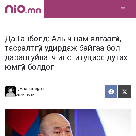
Skip
MEN
to
content
Да.Ганболд: Аль ч нам ялгаагүй,
тасралтгүй удирдаж байгаа бол
дарангуйлагч институциэс дутах
юмгүй болдог
Ц.Баасансүрэн
Хуваалца
Түгэ
Х
Т
2025-06-09
у
в
г
а
э
а
э
л
х
ц
а
х