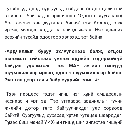
Тухайн үед дээд сургуульд сайдаас өндөр цалинтай
ажиллаж байгаад л орж ирсэн. “Одоо л дуугарахгүй
бол хэзэээ хэн дуугарах билээ” гэж бодоод орж
ирсэн, мэддэг чаддагаа яриад явсан. Нэр дэвших
эсэхийн тухайд одоогоор хэлэхэд эрт байна.
-Ардчиллыг буруу эхлүүлснээс болж, огцом
шилжилт хийснээс үүдэж өнөөдрийн тодорхойгүй
байдал үүсчихсэн гэж МАН зүгийн гишүүд
шүүмжилсээр ирсэн, одоо ч шүүмжилсээр байна.
Энэ тал дээр таны байр суурийг сонсъё.
-Түүхэн процесс гэдэг чинь нэг хүний амьдралын
наснаас ч урт эд. Тэр утгаараа ардчиллыг гучин
жилийн дотор төгс байгуулчихдаг улс хорвоод
байхгүй. Сургуульд сурахад хүртэл хугацаа шаарддаг.
Түүнээс биш манай УИХ-ын гишүүд шиг энгэртээ гишүүний