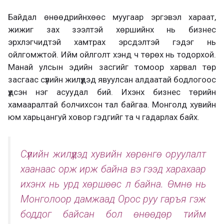
Байдал өнөөдрийнхөөс муугаар эргэвэл хараат,
жижиг зах зээлтэй хөршийнх нь бизнес
эрхлэгчидтэй хамтрах эрсдэлтэй гэдэг нь
ойлгомжтой. Ийм ойлголт хэнд ч төрөх нь тодорхой.
Манай улсын эдийн засгийг томоор харвал төр
засгаас сүүлийн жилүүдэд явуулсан алдаатай бодлогоос
үүдсэн нэг асуудал бий. Ихэнх бизнес төрийн
хамааралтай болчихсон тал байгаа. Монголд хувийн
юм харьцангуй ховор гэдгийг та ч гадарлах байх.
Сүүлийн жилүүдэд хувийн хөрөнгө оруулалт
хаанаас орж ирж байна вэ гээд харахаар
ихэнх нь урд хөршөөс л байна. Өмнө нь
Монголоор дамжаад Орос руу гаръя гэж
боддог байсан бол өнөөдөр тийм