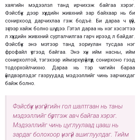
хаягийн мэдээлэл танд ирчихэж байгаа хэрэг.
Фэйсбүүк дээр хүүхдийн живхний зар байхаар нь би
сонирхоод дарчихлаа гэж бодъё. Би дараа ч үгүй,
зүгээр хайж болно шүү дээ. Гэтэл дараа нь нэг хэсэгтээ
л хүүхдийн живхний сурталчилгаа гарч ирээд л байдаг.
Фэйсбүүк энэ мэтээр танд зориулан тусдаа нэг
фрофайл үүсгээд байгаа. Энэ хүн ийм насны, ийм
сонирхолтой, тэгэхээр иймэрхүү зүйлүүд сонирхоно гээд
тодорхойлчихно. Дараа нь тэр чигийн бараа
үйлдвэрлэдэг газруудад мэдээллийг чинь зарчихдаг
байж болно.
Фэйсбүүк үнэгүйгийн гол шалтгаан нь таны
мэдээллийг бүртгэж авч байгаа хэрэг.
Мэдээллийг чинь цуглуулаад цааш нь
зардаг болохоор үнэгүй ашиглуулдаг. Тийм