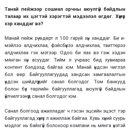
Танай пейжээр сошиал орчны аюулгүй байдлын
талаар их цэгтэй хэрэгтэй мэдээлэл өгдөг. Хүмүүс
хэр ханддаг вэ?
Манай пейж рүү өдөрт л 100 гаруй хүн ханддаг. Би и-
мэйлээ алдчихлаа, фэйсбүүкээ алдчихлаа, твиттерээ
алдчихлаа гэх мэтээр. Одоо би яах вэ гэж хэдэн
мянган хүн асуудаг. Тийм л учраас бид хувиараа
контент бэлдээд байгаа юм. Манай үндсэн чиглэл
бол өөр. Байгууллагуудад хандсан хамгаалалтын
үндсэн шийдлүүдийг санал болгодог. Том банкууд
болон бүх төрлийн байгууллагад аюулгүй байдлын
үйлчилгээнүүд санал болгодог юм.
Санал болгоод ажилладаг ч гэсэн эцсийн эцэст тэр
байгууллагад хүмүүс л ажиллаж байгаа. Хувь хүний суурь
мэдлэг нь байхгүй болохоор компани нь мянга үнэтэй