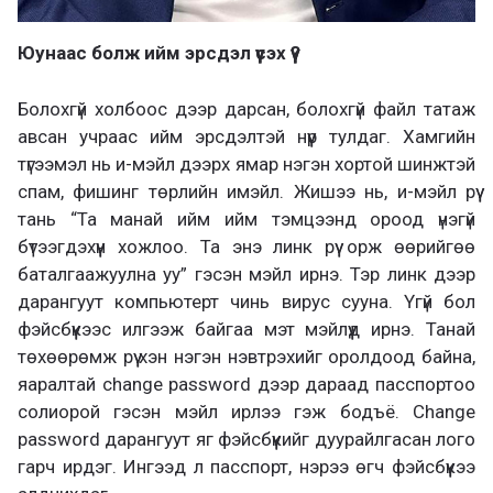
Юунаас болж ийм эрсдэл үүсэх үү?
Болохгүй холбоос дээр дарсан, болохгүй файл татаж
авсан учраас ийм эрсдэлтэй нүүр тулдаг. Хамгийн
түгээмэл нь и-мэйл дээрх ямар нэгэн хортой шинжтэй
спам, фишинг төрлийн имэйл. Жишээ нь, и-мэйл рүү
тань “Та манай ийм ийм тэмцээнд ороод үнэгүй
бүтээгдэхүүн хожлоо. Та энэ линк рүү орж өөрийгөө
баталгаажуулна уу” гэсэн мэйл ирнэ. Тэр линк дээр
дарангуут компьютерт чинь вирус сууна. Үгүй бол
фэйсбүүкээс илгээж байгаа мэт мэйлүүд ирнэ. Танай
төхөөрөмж рүү хэн нэгэн нэвтрэхийг оролдоод байна,
яаралтай change password дээр дараад пасспортоо
солиорой гэсэн мэйл ирлээ гэж бодъё. Change
password дарангуут яг фэйсбүүкийг дуурайлгасан лого
гарч ирдэг. Ингээд л пасспорт, нэрээ өгч фэйсбүүкээ