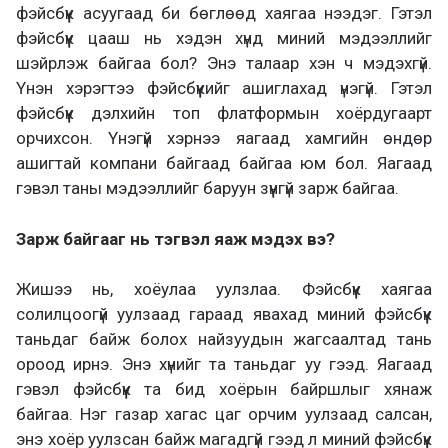
фэйсбүүк асуугаад би бөглөөд хаягаа нээдэг. Гэтэл
фэйсбүүк цааш нь хэдэн хүнд миний мэдээллийг
шэйрлэж байгаа бол? Энэ талаар хэн ч мэдэхгүй.
Үнэн хэрэгтээ фэйсбүүкийг ашиглахад үнэгүй. Гэтэл
фэйсбүүк дэлхийн топ флатформын хоёрдугаарт
орчихсон. Үнэгүй хэрнээ яагаад хамгийн өндөр
ашигтай компани байгаад байгаа юм бол. Яагаад
гэвэл таны мэдээллийг баруун зүүнгүй зарж байгаа.
Зарж байгааг нь тэгвэл яаж мэдэх вэ?
Жишээ нь, хоёулаа уулзлаа. Фэйсбүүк хаягаа
солилцоогүй уулзаад гараад явахад миний фэйсбүүк
таньдаг байж болох найзуудын жагсаалтад тань
ороод ирнэ. Энэ хүнийг та таньдаг уу гээд. Яагаад
гэвэл фэйсбүүк та бид хоёрын байршлыг хянаж
байгаа. Нэг газар хагас цаг орчим уулзаад салсан,
энэ хоёр уулзсан байж магадгүй гээд л миний фэйсбүүк