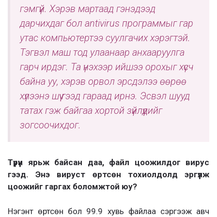
гэмгүй. Хэрэв мартаад гэнэдээд
дарчихдаг бол antivirus программыг гар
утас компьютертээ суулгачих хэрэгтэй.
Тэгвэл маш тод улаанаар анхааруулга
гарч ирдэг. Та үнэхээр ийшээ орохыг хүсч
байна уу, хэрэв орвол эрсдэлээ өөрөө
хүлээнэ шүү гээд гараад ирнэ. Эсвэл шууд
татах гэж байгаа хортой зүйлүүдийг
зогсоочихдог.
Түрүүн ярьж байсан даа, файл цоожилдог вирус
гээд. Энэ вируст өртсөн тохиолдолд эргүүлж
цоожийг гаргах боломжтой юу?
Нэгэнт өртсөн бол 99.9 хувь файлаа сэргээж авч