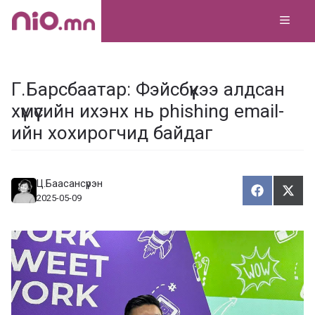
Skip
MEN
to
content
Г.Барсбаатар: Фэйсбүүкээ алдсан
хүмүүсийн ихэнх нь phishing email-
ийн хохирогчид байдаг
Ц.Баасансүрэн
Хуваалца
Түгэ
Х
Т
2025-05-09
у
в
г
а
э
а
э
л
х
ц
а
х