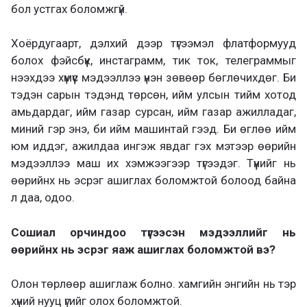
бол устгах боломжгүй.
Хоёрдугаарт, дэлхий дээр түгээмэл флатформууд
болох фэйсбүүк, инстаграмм, тик ток, телеграммыг
нээхдээ хүмүүс мэдээллээ үнэн зөвөөр бөглөчихдөг. Би
тэдэн сарын тэдэнд төрсөн, ийм улсын тийм хотод
амьдардаг, ийм газар сурсан, ийм газар ажилладаг,
миний гэр энэ, би ийм машинтай гээд. Би өглөө ийм
юм иддэг, ажилдаа ингэж явдаг гэх мэтээр өөрийн
мэдээллээ маш их хэмжээгээр түгээдэг. Түүнийг нь
өөрийнх нь эсрэг ашиглах боломжтой болоод байна
л даа, одоо.
Сошиал орчиндоо түгээсэн мэдээллийг нь
өөрийнх нь эсрэг яаж ашиглах боломжтой вэ?
Олон төрлөөр ашиглаж болно. хамгийн энгийн нь тэр
хүний нууц үгийг олох боломжтой.