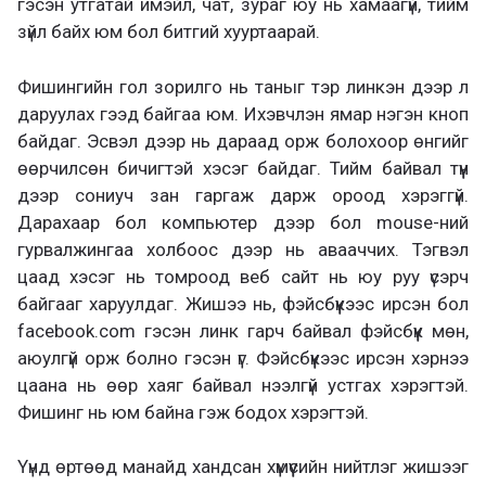
гэсэн утгатай имэйл, чат, зураг юу нь хамаагүй, тийм
зүйл байх юм бол битгий хууртаарай.
Фишингийн гол зорилго нь таныг тэр линкэн дээр л
даруулах гээд байгаа юм. Ихэвчлэн ямар нэгэн кноп
байдаг. Эсвэл дээр нь дараад орж болохоор өнгийг
өөрчилсөн бичигтэй хэсэг байдаг. Тийм байвал түүн
дээр сониуч зан гаргаж дарж ороод хэрэггүй.
Дарахаар бол компьютер дээр бол mouse-ний
гурвалжингаа холбоос дээр нь авааччих. Тэгвэл
цаад хэсэг нь томроод веб сайт нь юу руу үсэрч
байгааг харуулдаг. Жишээ нь, фэйсбүүкээс ирсэн бол
facebook.com гэсэн линк гарч байвал фэйсбүүк мөн,
аюулгүй орж болно гэсэн үг. Фэйсбүүкээс ирсэн хэрнээ
цаана нь өөр хаяг байвал нээлгүй устгах хэрэгтэй.
Фишинг нь юм байна гэж бодох хэрэгтэй.
Үүнд өртөөд манайд хандсан хүмүүсийн нийтлэг жишээг