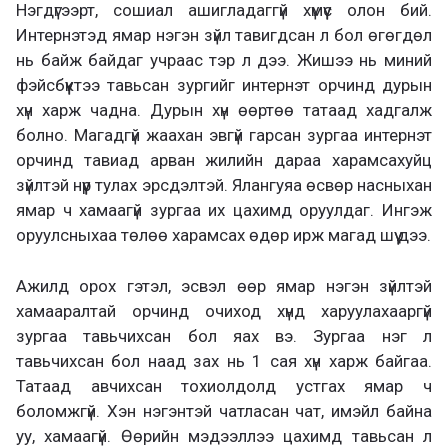
Нэгдүгээрт, сошиал ашигладаггүй хүмүүс олон бий.
Интернэтэд ямар нэгэн зүйл тавигдсан л бол өгөгдөл
нь байж байдаг учраас тэр л дээ. Жишээ нь миний
фэйсбүүктээ тавьсан зургийг интернэт орчинд дурын
хүн харж чадна. Дурын хүн өөртөө татаад хадгалж
болно. Магадгүй жаахан эвгүй гарсан зургаа интернэт
орчинд тавиад арван жилийн дараа харамсахуйц
зүйлтэй нүүр тулах эрсдэлтэй. Ялангуяа өсвөр насныхан
ямар ч хамаагүй зургаа их цахимд оруулдаг. Ингэж
оруулсныхаа төлөө харамсах өдөр ирж магад шүү дээ.
Ажилд орох гэтэл, эсвэл өөр ямар нэгэн зүйлтэй
хамааралтай орчинд очиход хүнд харуулахааргүй
зургаа тавьчихсан бол яах вэ. Зургаа нэг л
тавьчихсан бол наад зах нь 1 сая хүн харж байгаа.
Татаад авчихсан тохиолдолд устгах ямар ч
боломжгүй. Хэн нэгэнтэй чатласан чат, имэйл байна
уу, хамаагүй. Өөрийн мэдээллээ цахимд тавьсан л