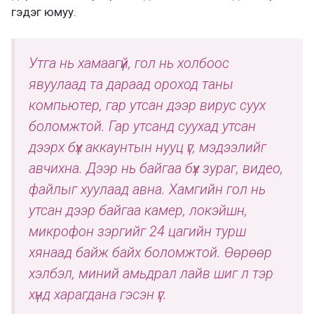
гэдэг юмуу.
Утга нь хамаагүй, гол нь холбоос
явуулаад та дараад ороход таны
компьютер, гар утсан дээр вирус суух
боломжтой. Гар утсанд суухад утсан
дээрх бүх аккаунтын нууц үг, мэдээлийг
авчихна. Дээр нь байгаа бүх зураг, видео,
файлыг хуулаад авна. Хамгийн гол нь
утсан дээр байгаа камер, локэйшн,
микрофон зэргийг 24 цагийн турш
хянаад байж байх боломжтой. Өөрөөр
хэлбэл, миний амьдрал лайв шиг л тэр
хүнд харагдана гэсэн үг.