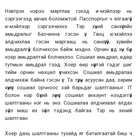
Нэвтрэх нэрээ мартлаа гэхэд и-мэйлээр нь
сэргээгээд авчих боломжтой. Пасспортыг ч ялгаагүй
и-мэйлээр сэргээчихнэ. Тэр хүний санхүүгийн
амьдралыг базчихна гэсэн үг. Ганц и-мэйлээ
алдчихлаа гэсэн маргааш нь санхүүгүй, хувийн
амьдралгүй болчихсон байж мэднэ. Орчин үед хүн бүр
хоёр амьдралтай болчихлоо. Сошиал амьдрал, өдөр
тутмын амьдрал гээд. Хоёр өөр нүүртэй гэдэг шиг
тийм орчин нөхцөл үүсчихсэн. Сошиал амьдралаа
алдчихаж байна гэсэн үг. Та түрүүн асуусан даа, зарим
хүмүүс сошиал орчноос зай барьдаг шалтгааныг. IT
болон нэр бүхий хүмүүс сошиал аккаунт нээдэггүй
шалтгааны нэг нь энэ. Сошиалаа алдчихвал алдах
зүйл маш их зүйл тэдэнд байгаа. Тэр нь эхний
шалтгаан.
Хоёр дахь шалтгааны тухайд яг баталгаатай биш ч