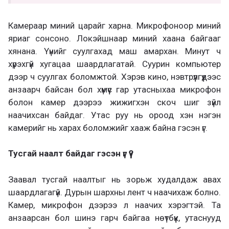
Камераар миний царайг харна. Микрофоноор миний
яриаг сонсоно. Локэйшнаар миний хаана байгааг
хянана. Үүнийг суулгахад маш амархан. Минут ч
хүрэхгүй хугацаа шаардлагатай. Суурин компьютер
дээр ч суулгах боломжтой. Хэрэв кино, нэвтрүүлгүүдээс
анзаарч байсан бол хүмүүс гар утасныхаа микрофон
болон камер дээрээ жижигхэн скоч шиг зүйл
наачихсан байдаг. Утас руу нь ороод хэн нэгэн
камерийг нь харах боломжийг хааж байна гэсэн үг.
Тусгай наалт байдаг гэсэн үг үү?
Заавал тусгай наалтыг нь зорьж худалдаж авах
шаардлагагүй. Дурын шархны лент ч наачихаж болно.
Камер, микрофон дээрээ л наачих хэрэгтэй. Та
анзаарсан бол шинэ гарч байгаа нөүтбүүк, утаснууд