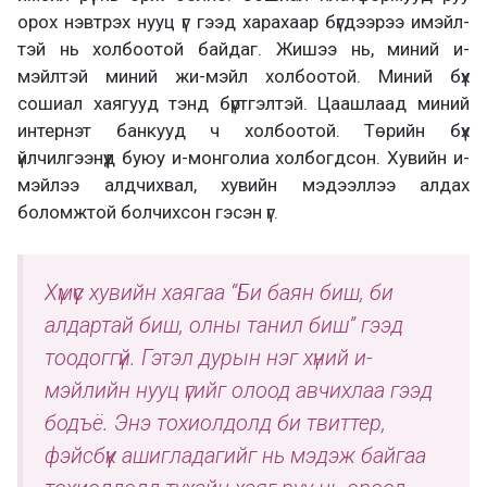
орох нэвтрэх нууц үг гээд харахаар бүгдээрээ имэйл-
тэй нь холбоотой байдаг. Жишээ нь, миний и-
мэйлтэй миний жи-мэйл холбоотой. Миний бүх
сошиал хаягууд тэнд бүртгэлтэй. Цаашлаад миний
интернэт банкууд ч холбоотой. Төрийн бүх
үйлчилгээнүүд буюу и-монголиа холбогдсон. Хувийн и-
мэйлээ алдчихвал, хувийн мэдээллээ алдах
боломжтой болчихсон гэсэн үг.
Хүмүүс хувийн хаягаа “Би баян биш, би
алдартай биш, олны танил биш” гээд
тоодоггүй. Гэтэл дурын нэг хүний и-
мэйлийн нууц үгийг олоод авчихлаа гээд
бодъё. Энэ тохиолдолд би твиттер,
фэйсбүүк ашигладагийг нь мэдэж байгаа