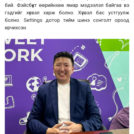
бий. Фэйсбүүкт өөрийнхөө ямар мэдээлэл байгаа вэ
гэдгийг хүсвэл харж болно. Хүсвэл бас устгуулж
болно. Settings дотор тийм шинэ сонголт ороод
ирчихсэн.