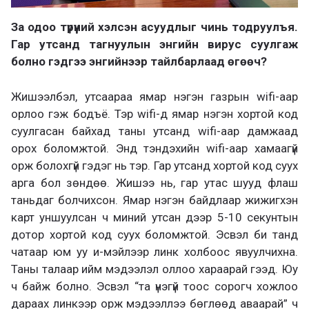
За одоо түрүүний хэлсэн асуудлыг чинь тодруулъя.
Гар утсанд тагнуулын энгийн вирус суулгаж
болно гэдгээ энгийнээр тайлбарлаад өгөөч?
Жишээлбэл, утсаараа ямар нэгэн газрын wifi-аар
орлоо гэж бодъё. Тэр wifi-д ямар нэгэн хортой код
суулгасан байхад таны утсанд wifi-аар дамжаад
орох боломжтой. Энд тэндэхийн wifi-аар хамаагүй
орж болохгүй гэдэг нь тэр. Гар утсанд хортой код суух
арга бол зөндөө. Жишээ нь, гар утас шууд флаш
таньдаг болчихсон. Ямар нэгэн байдлаар жижигхэн
карт уншуулсан ч миний утсан дээр 5-10 секунтын
дотор хортой код суух боломжтой. Эсвэл би танд
чатаар юм уу и-мэйлээр линк холбоос явуулчихна.
Таны талаар ийм мэдээлэл оллоо хараарай гээд. Юу
ч байж болно. Эсвэл “та үнэгүй тоос сорогч хожлоо
дараах линкээр орж мэдээллээ бөглөөд аваарай” ч