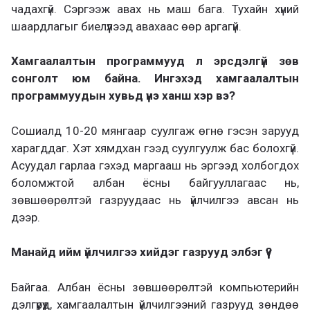
чадахгүй. Сэргээж авах нь маш бага. Тухайн хүний
шаардлагыг биелүүлээд авахаас өөр аргагүй.
Хамгаалалтын программууд л эрсдэлгүй зөв
сонголт юм байна. Ингэхэд хамгаалалтын
программуудын хувьд үнэ ханш хэр вэ?
Сошиалд 10-20 мянгаар суулгаж өгнө гэсэн зарууд
харагддаг. Хэт хямдхан гээд суулгуулж бас болохгүй.
Асуудал гарлаа гэхэд маргааш нь эргээд холбогдох
боломжтой албан ёсны байгууллагаас нь,
зөвшөөрөлтэй газруудаас нь үйлчилгээ авсан нь
дээр.
Манайд ийм үйлчилгээ хийдэг газрууд элбэг үү?
Байгаа. Албан ёсны зөвшөөрөлтэй компьютерийн
дэлгүүрүүд, хамгаалалтын үйлчилгээний газрууд зөндөө