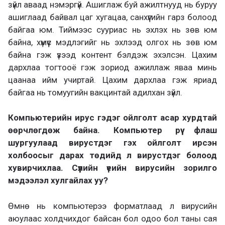
зүйл аваад нэмэргүй. Ашиглаж буй ажилтнууд нь буруу
ашиглаад байвал цаг хугацаа, санхүүгийн гарз болоод
байгаа юм. Тиймээс сууриас нь эхлэх нь зөв юм
байна, хүмүүс мэдлэгийг нь эхлээд олгох нь зөв юм
байна гэж үзээд контент бэлдэж эхэлсэн. Цахим
дархлаа тогтооё гэж зориод ажиллаж яваа минь
цаанаа ийм учиртай. Цахим дархлаа гэж яриад
байгаа нь томуугийн вакцинтай адилхан зүйл.
Компьютерийн ирус гэдэг ойлголт асар хурдтай
өөрчлөгдөж байна. Компьютер рүү флаш
шургуулаад вирустдэг гэх ойлголт ирсэн
холбоосыг дарах төдийд л вирустдэг болоод
хувирчихлаа. Сүүлийн үеийн вирусийн зорилго
мэдээлэл хулгайлах уу?
Өмнө нь компьютерээ форматлаад л вирусийн
аюулаас холдчихдог байсан бол одоо бол таны сая