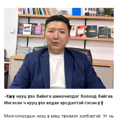
-Хүмүүс нууц үгээ байнга шинэчилдэг болоод байгаа.
Ингэсэн ч нууц үгээ алдах эрсдэлтэй гэсэн үг үү?
Монголчуудын нууц үг маш түгээмэл хэлбэртэй. Уг нь