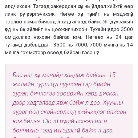
алдчихсан. Тэгээд хакердсан хүн нь үйлдэл хийхгүй өөр
линк рүү үсэргэчихэж. Нөгөө хүн түүнийг нь мэдэхгүй
төслөө нэмж бичээд л хадгалаад байж. Яг дуусахын
үед нь бүх зүйлийг нь цоожилчихсон. Тухайн үедээ 3500
ам.доллар нэхсэн байгаа юм. Нөгөөх нь 24 цаг
тутамд дабллддаг. 3500 нь 7000, 7000 мянга нь 14
мянга гэх мэтээр өсөөд байсан гэсэн үг.
Бас нэг хүн манайд хандаж байсан. 15
жилийн турш цуглуулсан гэр бүлийн
зураг, бичлэгээ зөөврийн хард дискэн
дээр хадгалаад явж байж л дээ. Хуучны
зураг бол скайнердаад хийчихдэг байсан
юм билээ. Cloud рүү хийчихвэл алга
болчихно гээд итгэдэггүй байж л дээ.