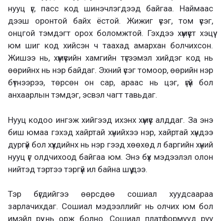
нууц үг, пасс код шинэчлэгдээд байгаа. Наймаас
дээш оронтой байх ёстой. Жижиг үсэг, том үсэг,
онцгой тэмдэгт орох боломжтой. Гэхдээ хүмүүст хэцүү
юм шиг код хийсэн ч таахад амархан болчихсон.
Жишээ нь, хүмүүсийн хамгийн түгээмэл хийдэг код нь
өөрийнх нь нэр байдаг. Эхний үсэг томоор, өөрийн нэр
бүтнээрээ, төрсөн он сар, араас нь цэг, үгүй бол
анхаарлын тэмдэг, эсвэл чагт тавьдаг.
Нууц кодоо ингэж хийгээд ихэнх хүмүүс алддаг. За энэ
биш юмаа гэхэд хайртай хүнийхээ нэр, хайртай хүндээ
дургүй бол хүүхдийнх нь нэр гээд хөөхөд л баргийн хүний
нууц үг олдчихоод байгаа юм. Энэ бүх мэдээлэл олон
нийтэд тэртээ тэргүй ил байна шүү дээ.
Тэр бүгдийгээ өөрсдөө сошиал хуудсаараа
зарлачихдаг. Сошиал мэдээллийг нь олчих юм бол
имэйл рүү нь орж болно. Сошиал платформууд руу