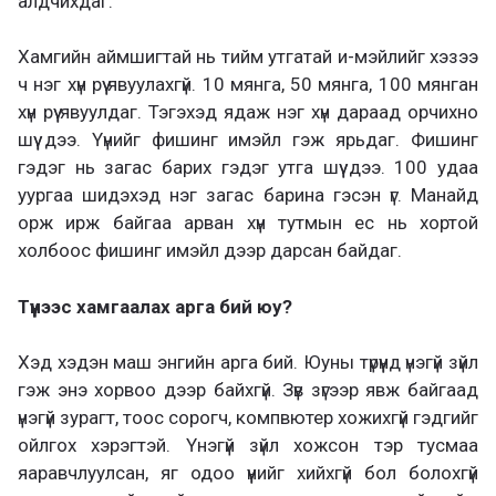
алдчихдаг.
Хамгийн аймшигтай нь тийм утгатай и-мэйлийг хэзээ
ч нэг хүн рүү явуулахгүй. 10 мянга, 50 мянга, 100 мянган
хүн рүү явуулдаг. Тэгэхэд ядаж нэг хүн дараад орчихно
шүү дээ. Үүнийг фишинг имэйл гэж ярьдаг. Фишинг
гэдэг нь загас барих гэдэг утга шүү дээ. 100 удаа
уургаа шидэхэд нэг загас барина гэсэн үг. Манайд
орж ирж байгаа арван хүн тутмын ес нь хортой
холбоос фишинг имэйл дээр дарсан байдаг.
Түүнээс хамгаалах арга бий юу?
Хэд хэдэн маш энгийн арга бий. Юуны түрүүнд үнэгүй зүйл
гэж энэ хорвоо дээр байхгүй. Зүв зүгээр явж байгаад
үнэгүй зурагт, тоос сорогч, компвютер хожихгүй гэдгийг
ойлгох хэрэгтэй. Үнэгүй зүйл хожсон тэр тусмаа
яаравчлуулсан, яг одоо үүнийг хийхгүй бол болохгүй