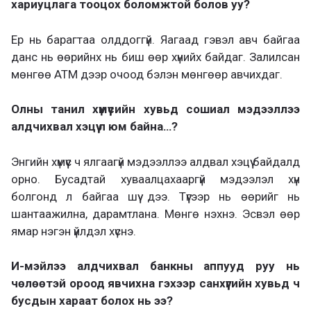
хариуцлага тооцох боломжтой болов уу?
Ер нь барагтаа олддоггүй. Яагаад гэвэл авч байгаа
данс нь өөрийнх нь биш өөр хүнийх байдаг. Залилсан
мөнгөө АТМ дээр очоод бэлэн мөнгөөр авчихдаг.
Олны танил хүмүүсийн хувьд сошиал мэдээллээ
алдчихвал хэцүү л юм байна…?
Энгийн хүмүүс ч ялгаагүй мэдээллээ алдвал хэцүү байдалд
орно. Бусадтай хуваалцахааргүй мэдээлэл хүн
болгонд л байгаа шүү дээ. Түүгээр нь өөрийг нь
шантаажилна, дарамтлана. Мөнгө нэхнэ. Эсвэл өөр
ямар нэгэн үйлдэл хүснэ.
И-мэйлээ алдчихвал банкны аппууд руу нь
чөлөөтэй ороод явчихна гэхээр санхүүгийн хувьд ч
бусдын хараат болох нь ээ?