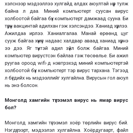
хэлснээр мэдээллээ хулгайд алдах аюултай нүүр тулж
байна л даа. Миний компьютерт суусан вирус
холбоотой байгаа бүх компьютерт дамжаад сууна. Би
түрүүн вакцинтай адилхан гэж хэлсэндээ. Ханиад хүрлээ.
Ажилдаа ирлээ. Ханиалгалаа. Манай өрөөнд цуг
сууж байгаа хүмүүс надаас халдвар аваад ханиад хүрнэ
ээ дээ. Яг түүнтэй адил зүйл болж байгаа. Миний
компьютер вирустсэн байлаа гэж төсөөлье. Би ажил
руугаа ороод wifi-д нэвтрэхэд миний компьютертэй
холбоотой бүх компьютерт тэр вирус тархана. Тэгээд
л бүгдийх нь мэдээллийг хулгайлна. Вирусын гол аюул
нь энэ болсон.
Монголд хамгийн түгээмэл вирус нь ямар вирус
бол?
Монголд хамгийн түгээмэл хоёр төрлийн вирус бий.
Нэгдүгээрт, мэдээлэл хулгайлна. Хоёрдугаарт, файл