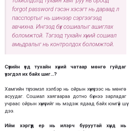
тохиолдолд тухайн хаяг руу нь ороод
forgot password гэсэн хэсэгт нь дараад л
пасспортыг нь шинээр сэргээгээд
авчихна. Ингээд бүх сошиалыг ашиглах
боломжтой. Тэгээд тухайн хүний сошиал
амьдралыг нь контролдох боломжтой.
Сүүлийн үед тухайн хүний чатаар мөнгө гуйдаг
үзэгдэл их байх шиг…?
Хамгийн түгээмэл хэлбэр нь ойрын хүмүүсээс нь мөнгө
асуудаг. Сошиал хаягаараа дотно бүхнээ зарладаг
учраас ойрын хүмүүсийг нь мэдэж ядаад байх юмгүй шүү
дээ.
Ийм хэргүүд ер нь илэрч буруутай хүнд нь