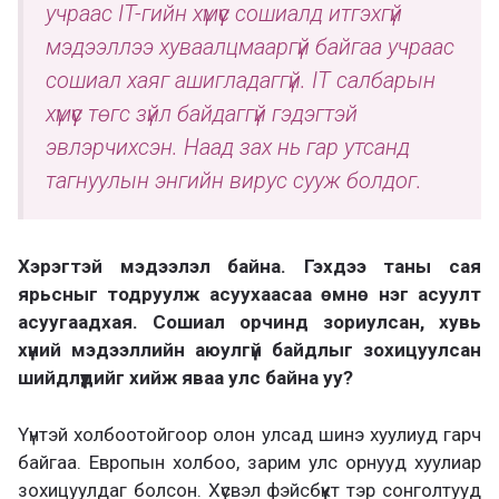
учраас IT-гийн хүмүүс сошиалд итгэхгүй
мэдээллээ хуваалцмааргүй байгаа учраас
сошиал хаяг ашигладаггүй. IT салбарын
хүмүүс төгс зүйл байдаггүй гэдэгтэй
эвлэрчихсэн. Наад зах нь гар утсанд
тагнуулын энгийн вирус сууж болдог.
Хэрэгтэй мэдээлэл байна. Гэхдээ таны сая
ярьсныг тодруулж асуухаасаа өмнө нэг асуулт
асуугаадхая. Сошиал орчинд зориулсан, хувь
хүний мэдээллийн аюулгүй байдлыг зохицуулсан
шийдлүүдийг хийж яваа улс байна уу?
Үүнтэй холбоотойгоор олон улсад шинэ хуулиуд гарч
байгаа. Европын холбоо, зарим улс орнууд хуулиар
зохицуулдаг болсон. Хүсвэл фэйсбүүкт тэр сонголтууд