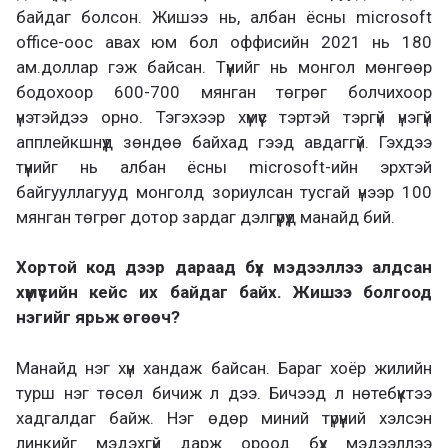
байдаг болсон. Жишээ нь, албан ёсны microsoft
office-оос авах юм бол оффисийн 2021 нь 180
ам.доллар гэж байсан. Түүнийг нь монгол мөнгөөр
бодохоор 600-700 мянган төгрөг болчихоор
үнэтэйдээ орно. Тэгэхээр хүмүүс тэртэй тэргүй үнэгүй
апплейкшнүүд зөндөө байхад гээд авдаггүй. Гэхдээ
түүнийг нь албан ёсны microsoft-ийн эрхтэй
байгууллагууд монголд зориулсан тусгай үнээр 100
мянган төгрөг дотор зардаг дэлгүүрүүд манайд бий.
Хортой код дээр дараад бүх мэдээллээ алдсан
хүмүүсийн кейс их байдаг байх. Жишээ болгоод
нэгийг ярьж өгөөч?
Манайд нэг хүн хандаж байсан. Бараг хоёр жилийн
турш нэг төсөл бичиж л дээ. Бичээд л нөтебүүктээ
хадгалдаг байж. Нэг өдөр миний түрүүний хэлсэн
линкийг мэдэхгүй дарж ороод бүх мэдээллээ