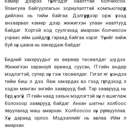
камер дээрээ гүйлгэдэг наалттай болчихсон.
Ялангуяа байгууллагын зориулалттай компьютерүүд
дийлэнх нь тийм байгаа. Дэлгүүрүүдээр орж үзээд
анзаарвал камер дээр жижигхэн улаан наалтууд
байдаг. Хортой код суулгахад амархан болчихсон
учраас ийм шийдлүүд гараад байгаа хэрэг. Үүнийг хийж
буй хүн цаана нь хакердаж байдаг.
Бидний хакеруудыг их өөрөөр төсөөлдөг шүү дээ.
Жижигхэн харанхуй өрөөнд суусан, IT-гийн өндөр
мэдлэгтэй, супер хүн гэж төсөөлдөг. Гэтэл яг үнэндээ
тийм биш л дээ. Яаж хакердах вэ гээд гүүглдэхэд л
хэдэн мянган энгийн зааврууд бий. Тэр зааврууд нь
бүгд үнэгүй. IT-гийн наад захын мэдлэгтэй хүн л ашиглаж
болохоор зааврууд байдаг. Анхан шатны холбоос
явуулахад маш амархан. Холбоосоо хүн рүү явууллаа.
Хүн дараад орлоо. Мэдээллийг нь авлаа. Ийм л
амархан.