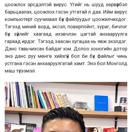
цоожлох эрсдэлтэй вирус. Үгийг нь шууд хөрвүүлбэл
барьцаалах, цоожлох гэсэн утгатай л даа. Ийм вирус
компьютерт суучихвал бүх файлуудыг цоожилчихдог.
Тэгээд миний ворд, эксэл, поверпойнт, зураг, бичлэг
бүх зүйлийг хаагаад ихэвчлэн цагтай анхааруулга
гараад ирдэг. Тэгээд заасан хугацаа нь явж эхэлдэг.
Данс тавьчихсан байдаг юм. Долоо хоногийн дотор
энэ данс руу мөнгө хийхгүй бол би бүх файлыг чинь
устгана гэсэн анхааруулгатай хамт. Энэ бол Монголд
маш түгээмэл.