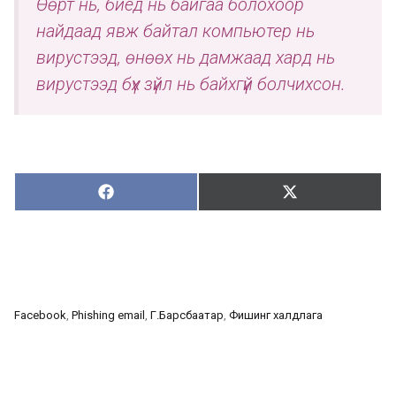
Өөрт нь, биед нь байгаа болохоор
найдаад явж байтал компьютер нь
вирустээд, өнөөх нь дамжаад хард нь
вирустээд бүх зүйл нь байхгүй болчихсон.
Хуваалцах:
Түгээх:
Х
Т
у
в
г
а
э
а
э
л
х
ц
а
Facebook
, 
Phishing email
, 
Г.Барсбаатар
, 
Фишинг халдлага
х