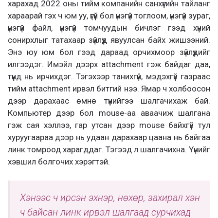
харахад 2022 оны тийм компанийн санхүүгийн тайланг
хараарай гэх ч юм уу, үгүй бол үнэгүй тоглоом, үнэгүй зураг,
үнэгүй файл, үнэгүй томчуудын бичлэг гээд хүний
сонирхлыг татахаар зүйлүүд явуулсан байх жишээний.
Энэ юу юм бол гээд дараад орчихмоор зүйлүүдийг
илгээдэг. Имэйл дээрх attachment гэж байдаг даа,
түүнд нь ирчихдэг. Тэгэхээр танихгүй, мэдэхгүй газраас
тийм attachment ирвэл битгий нээ. Ямар ч холбоосон
дээр дарахаас өмнө түүнийгээ шалгачихаж бай.
Компьютер дээр бол mouse-аа аваачиж шалгана
гэж сая хэллээ, гар утсан дээр mouse байхгүй тул
хуруугаараа дээр нь удаан дарахаар цаана нь байгаа
линк томроод харагддаг. Тэгээд л шалгачихна. Үүнийг
хэвшил болгочих хэрэгтэй.
Хэнээс ч ирсэн эхнэр, нөхөр, захирал хэн
ч байсан линк ирвэл шалгаад сурчихад