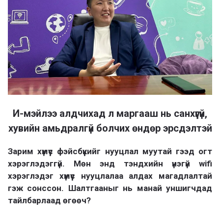
И-мэйлээ алдчихад л маргааш нь санхүүгүй,
хувийн амьдралгүй болчих өндөр эрсдэлтэй
Зарим хүмүүс фэйсбүүкийг нууцлал муутай гээд огт
хэрэглэдэггүй. Мөн энд тэндхийн үнэгүй wifi
хэрэглэдэг хүмүүс нууцлалаа алдах магадлалтай
гэж сонссон. Шалтгааныг нь манай уншигчдад
тайлбарлаад өгөөч?