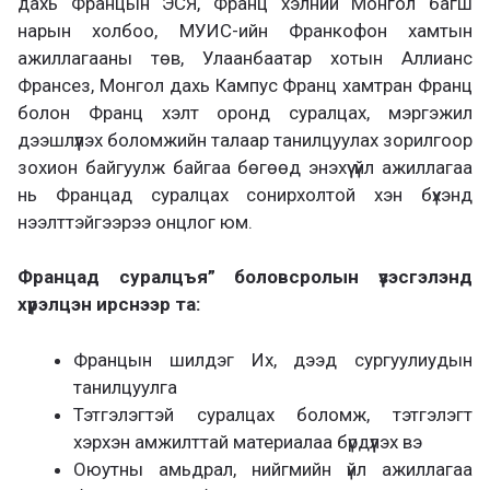
дахь Францын ЭСЯ, Франц хэлний Монгол багш
нарын холбоо, МУИС-ийн Франкофон хамтын
ажиллагааны төв, Улаанбаатар хотын Аллианс
Франсез, Монгол дахь Кампус Франц хамтран Франц
болон Франц хэлт оронд суралцах, мэргэжил
дээшлүүлэх боломжийн талаар танилцуулах зорилгоор
зохион байгуулж байгаа бөгөөд энэхүү үйл ажиллагаа
нь Францад суралцах сонирхолтой хэн бүхэнд
нээлттэйгээрээ онцлог юм.
Францад суралцъя” боловсролын үзэсгэлэнд
хүрэлцэн ирснээр та:
Францын шилдэг Их, дээд сургуулиудын
танилцуулга
Тэтгэлэгтэй суралцах боломж, тэтгэлэгт
хэрхэн амжилттай материалаа бүрдүүлэх вэ
Оюутны амьдрал, нийгмийн үйл ажиллагаа