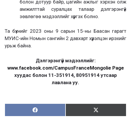
болон дотуур байр, цагийн ажлыг хэрхэн олж
амжилттай суралцах талаар дэлгэрэнгүй
зөвлөгөө мэдээллийг хүргэх болно.
Та бүхнийг 2023 оны 9 сарын 15-ны Баасан гарагт
МУИС-ийн Номын сангийн 2 давхарт хүрэлцэн ирэхийг
урьж байна.
Дэлгэрэнгүй мэдээллийг:
www.facebook.com/CampusFranceMongolie Page
хуудас болон 11-351914, 80951914 утсаар
лавлана уу.
Хуваалцах:
Түгээх:
Х
Т
у
в
г
а
э