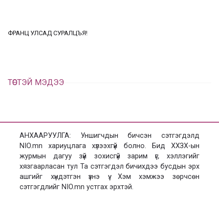
а
э
л
х
ц
а
ФРАНЦ УЛСАД СУРАЛЦЪЯ!
х
ТӨСТЭЙ МЭДЭЭ
АНХААРУУЛГА: Уншигчдын бичсэн сэтгэгдэлд
NIO.mn хариуцлага хүлээхгүй болно. Бид ХХЗХ-ын
журмын дагуу зүй зохисгүй зарим үг, хэллэгийг
хязгаарласан тул Та сэтгэгдэл бичихдээ бусдын эрх
ашгийг хүндэтгэн үзнэ үү. Хэм хэмжээ зөрчсөн
сэтгэгдлийг NIO.mn устгах эрхтэй.