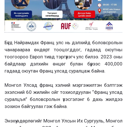
Бүгд Найрамдах Франц улс нь дэлхийд боловсролын
чанараараа өндөрт тооцогддог, гадаад оюутны
тоогоороо Европ тивд тэргүүлэгч улс билээ. 2023 оны
байдлаар дэлхийн өнцөг булан бүрээс 400,000
гадаад оюутан Франц улсад суралцаж байна.
Монгол Улсад франц хэлний мэргэжилтэн бэлтгэж
эхэлсний 60 жилийн ойг тохиолдуулан “Франц улсад
суралцъя” боловсролын үзэсгэлэнг 6 дахь жилдээ
зохион байгуулах гэж байна.
Энэхүү өдөрлөгийг Монгол Улсын Их Сургууль, Монгол