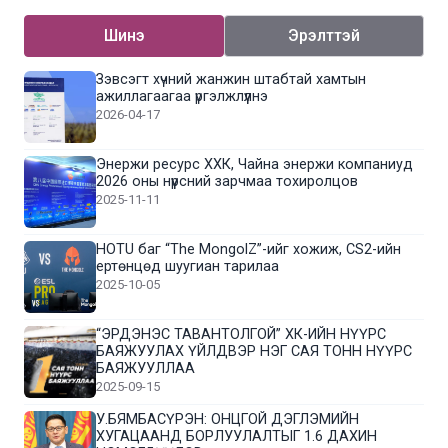
Шинэ
Эрэлттэй
Зэвсэгт хүчний жанжин штабтай хамтын
ажиллагаагаа үргэлжлүүлнэ
2026-04-17
Энержи ресурс ХХК, Чайна энержи компаниуд
2026 оны нүүрсний зарчмаа тохиролцов
2025-11-11
HOTU баг “The MongolZ”-ийг хожиж, CS2-ийн
ертөнцөд шуугиан тарилаа
2025-10-05
“ЭРДЭНЭС ТАВАНТОЛГОЙ” ХК-ИЙН НҮҮРС
БАЯЖУУЛАХ ҮЙЛДВЭР НЭГ САЯ ТОНН НҮҮРС
БАЯЖУУЛЛАА
2025-09-15
У.БЯМБАСҮРЭН: ОНЦГОЙ ДЭГЛЭМИЙН
ХУГАЦААНД БОРЛУУЛАЛТЫГ 1.6 ДАХИН