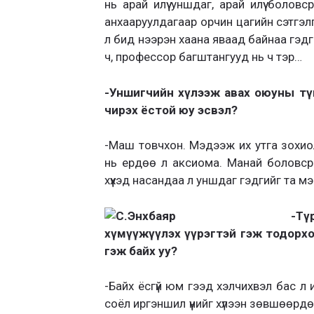
нь арай илүү уншдаг, арай илүү боловср
анхааруулдагаар орчин цагийн сэтгэл
л бид нээрэн хаана яваад байнаа гэдг
ч, профессор багштангууд нь ч тэр…
-Уншигчийн хүлээж авах оюуны түв
чирэх ёстой юу эсвэл?
-Маш товчхон. Мэдээж их утга зохио
нь ердөө л аксиома. Манай боловср
хүүхэд насандаа л уншдаг гэдгийг та мэдэ
-Тү
хүмүүжүүлэх үүрэгтэй гэж тодорхо
гэж байх уу?
-Байх ёсгүй юм гээд хэлчихвэл бас л 
соёл иргэншил үүнийг хүлээн зөвшөөрдө