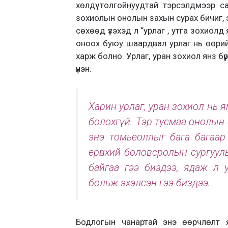
хөлдүү толгойнуудтай тэрсэлдмээр 
зохиолын онолын захын сурах бичиг, 
сөхөөд үзэхэд л “урлаг , утга зохиолд я
оноох буюу шаардвал урлаг нь өөри
харж болно. Урлаг, уран зохиол янз бүрий
үнэн.
Харин урлаг, уран зохиол нь я
болохгүй. Тэр тусмаа онолын 
энэ томьёоллыг бага багаар
ерөнхий боловсролын сургуул
байгаа гээ биздээ, ядаж л 
больж эхэлсэн гээ биздээ.
Бодлогын чанартай энэ өөрчлөлт я