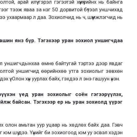
олтой, арай илүү гэрэл гэгээтэй хүмүүсийнх нь байнга
гээг тээж яваа за нэг 50 дорвитой бүтээл уншчихад
ээ ухаармаар л даа. Зохиолчид нь ч, шүүмжлэгчид нь
шин янз бүр. Тэгэхээр уран зохиол уншигчдаа
л уншигчдынхаа өмнө байтугай тэртээ дээр явдаг
олтой уншигчид өөрийнхөө утга зохиолыг зөвхөн
х үү. Олон хүн уурлах байх, гэхдээ л энэ гашуун үнэн.
рүүхэн үед уран зохиолыг соён гэгээрүүлэх,
йлж байсан. Тэгэхээр ер нь уран зохиолд үүрэг
их олон амьтан уур уцаар нь хөдлөх байх даа. Гэвч
г юм шүү дээ. Үүнийг би зохиогоод юм уу эсвэл хэдэн