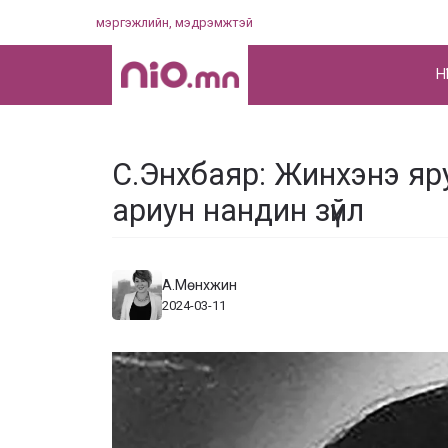
Skip
мэргэжлийн, мэдрэмжтэй
to
content
НҮ
С.Энхбаяр: Жинхэнэ яру
ариун нандин зүйл
А.Мөнхжин
2024-03-11