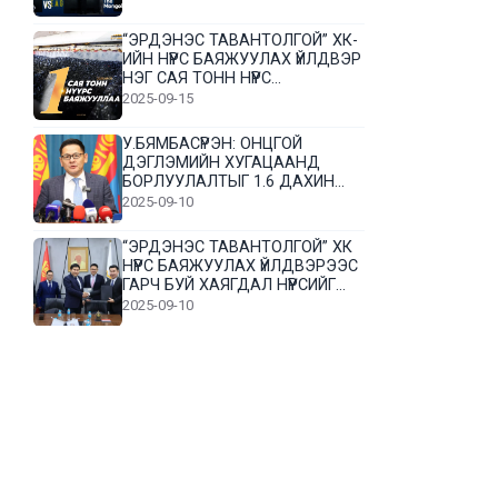
“ЭРДЭНЭС ТАВАНТОЛГОЙ” ХК-
ИЙН НҮҮРС БАЯЖУУЛАХ ҮЙЛДВЭР
НЭГ САЯ ТОНН НҮҮРС
БАЯЖУУЛЛАА
2025-09-15
У.БЯМБАСҮРЭН: ОНЦГОЙ
ДЭГЛЭМИЙН ХУГАЦААНД
БОРЛУУЛАЛТЫГ 1.6 ДАХИН
НЭМЭГДҮҮЛЭВ
2025-09-10
“ЭРДЭНЭС ТАВАНТОЛГОЙ” ХК
НҮҮРС БАЯЖУУЛАХ ҮЙЛДВЭРЭЭС
ГАРЧ БУЙ ХАЯГДАЛ НҮҮРСИЙГ
ДАХИН БОЛОВСРУУЛНА
2025-09-10
Л.Гүндалай: Дүр эсгэсэн худал
хуурмагтай эвлэрч чаддаггүй
нь миний алдаа байж магадгүй
2025-09-05
ЦОГТЦЭЦИЙ СУМЫН ЦАГААН-
ОВОО, СИЙРСТ БАГИЙН
ИРГЭДИЙН ТӨЛӨӨЛӨЛ НҮҮРС