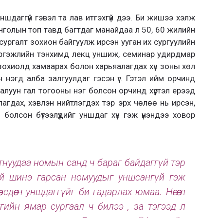
уншдаггүй гэвэл та лав итгэхгүй дээ. Би жишээ хэлж
онголын топ тавд багтдаг манайдаа л 50, 60 жилийн
 сургалт зохион байгуулж ирсэн ууган их сургуулийн
эргэжлийн тэнхимд лекц уншиж, семинар удирдмар
 зохиолд хамаарах болон харьяалагдах хүн зоны хөл
нэгд алба залгуулдаг гэсэн үг. Гэтэл ийм орчинд
халуун гал тогооны нэг болсон орчинд хүртэл ерээд
гдах, хэвлэн нийтлэгдэх тэр эрх чөлөө нь ирсэн,
болсон бүтээлүүдийг уншдаг хүн гэж үнэндээ ховор
утнуудаа номын санд ч бараг байдаггүй тэр
тэй шинэ гарсан номуудыг уншсангүй гэж
сдөө ч уншдаггүйг би гадарлах юмаа. Нөгөө л
уугийн ямар сургаал ч билээ , за тэгээд л