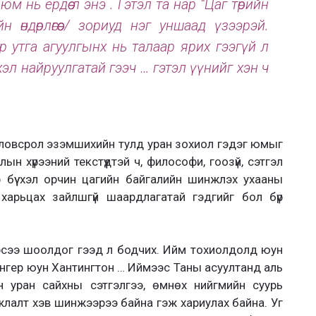
 нь ердөө л энэ . Гэтэл та нар “Цаг төрийн
н өндөрлөгөөс/ зориуд нэг уншаад үзээрэй.
 утга агуулгынх нь талаар ярих гээгүй л
эл найруулгатай гээч … гэтэл үүнийг хэн ч
оловсрол эзэмшихийн тулд уран зохиол гэдэг юмыг
лын хүрээний текстүүдтэй ч, философи, гоозүй, сэтгэл
тэр бүү хэл орчин цагийн байгалийн шинжлэх ухааны
харьцах зайлшгүй шаардлагатай гэдгийг бол бүр
ээсээ шоолдог гээд л бодчих. Ийм тохиолдолд юун
нгер юун Хантингтон … Иймээс Таны асуултанд аль
 уран сайхны сэтгэлгээ, өмнөх нийгмийн суурь
лалт хэв шинжээрээ байна гэж хариулах байна. Уг