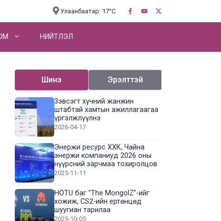
Улаанбаатар: 17°C
OM
НИЙТЛЭЛ
Шинэ
Эрэлттэй
Зэвсэгт хүчний жанжин
штабтай хамтын ажиллагаагаа
үргэлжлүүлнэ
2026-04-17
Энержи ресурс ХХК, Чайна
энержи компаниуд 2026 оны
нүүрсний зарчмаа тохиролцов
2025-11-11
HOTU баг “The MongolZ”-ийг
хожиж, CS2-ийн ертөнцөд
шуугиан тарилаа
2025-10-05