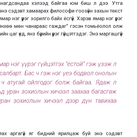
санагдсандаа хэлээд байгаа юм биш л дээ. Утга
энэ сэдэвт хамаарах философи-гоозүйн захын текст
мар нэг үүрэг зорилго байх ёсгүй. Хэрэв ямар нэг үүрэг
йнхөө мөн чанараас гаждаг” гэсэн томьёолол олж
н цаг үед, янз бүрийн үүрэг гүйцэтгэдэг. Энэ маргашгүй
мар нэг үүрэг гүйцэтгэх “ёстой” гэж үзэж л
салбарт. Бас ч гэж нэг үеэ бодвол онолын
 ч атугай ойлгодог болж байгаа. Ядаж л
ьд уран зохиолын хичээл заахаа багасгаж
уран зохиолын хичээл дээр дүн тавихаа
ах аргагүй яг бидний ярилцаж буй энэ сэдэвт