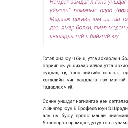
Намдаг замдаг л гэнэ уншдаг юм
үймээн” романыг одоо /өнөөгий
Мэдээж цагийн юм цагтаа тэр
дээ, ямар болхи, ямар модон х
анзаардаггүй л байхгүй юу.
Гэтэл энэ юу ч биш, утга зохиолын б
өөрийг нь уншихаас илүүтэй утга зохио
судлал, түүх, олон нийтийн хэвлэл, 
хөгжлийн чиг хандлага гэх мэттэй 
гадарлах ч үгүй.
Сонин уншдаг нэгнийгээ үнэн сэтгэл
И.Зингер юун В.Ерофеев юун Э.Шреди
аль нь буюу ерөөс манай нийгмийн
боловсрол эрэмдэг-дутуу тэр л уламж