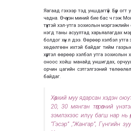
Яагаад гэхээр тэд уншдаггүй. Бүр огт 
чадна. Өчүүхэн миний бие бас ч гэж М
түүхтэй хэл-утга зохиолын мэргэжлийн
нэгд таны асуултад харьяалагдах м
болдог хүн л дээ. Өөрөөр хэлбэл утга
хөдөлгөөн ихтэй байдаг тийм газрын 
хүртэл өөрөөр хэлбэл утга зохиолын 
оноос хойш манайд уншигдах, орчуула
орчин цагийн сэтгэлгээний төлөөлөл 
байдаг.
Хөөрхий муу ядарсан хэдэн ою
20, 30 мянган төгрөгний үнэ
зэмлэхээс илүү багш нар нь өөр
“Гэсэр” ,”Жангар”, Гүнгийн з