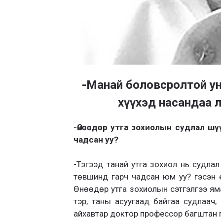
-Манай боловсролтой унши
хүүхэд насандаа л
-Өнөөдөр утга зохиолын судлал шү
чадсан уу?
-Тэгээд танай утга зохиол нь судла
төвшинд гарч чадсан юм уу? гэсэн 
Өнөөдөр утга зохиолын сэтгэлгээ яма
тэр, таны асуугаад байгаа судлаач, 
айхавтар доктор профессор багштан гуа