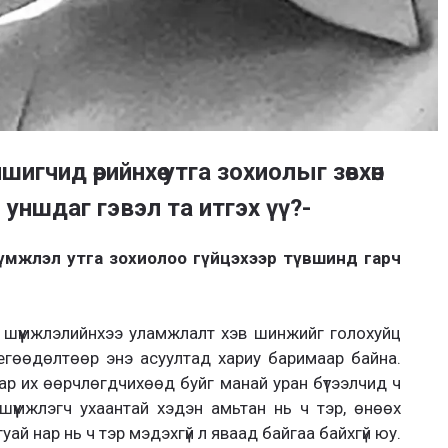
гчид өөрийнхөө утга зохиолыг зөвхөн
 уншдаг гэвэл та итгэх үү?-
үмжлэл утга зохиолоо гүйцэхээр түвшинд гарч
л шүүмжлэлийнхээ уламжлалт хэв шинжийг голохуйц
егөөдөлтөөр энэ асуултад хариу баримаар байна.
р их өөрчлөгдчихөөд буйг манай уран бүтээлчид ч
шүүмжлэгч ухаантай хэдэн амьтан нь ч тэр, өнөөх
й нар нь ч тэр мэдэхгүй л яваад байгаа байхгүй юу.