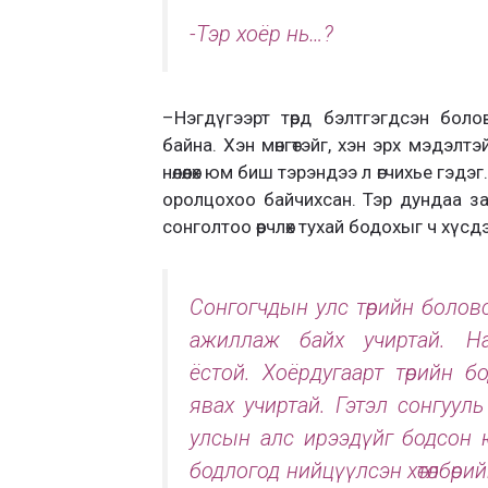
-Тэр хоёр нь…?
–
Нэгдүгээрт төрд бэлтгэгдсэн бол
байна.
Хэн мөнгөтэйг, хэн эрх мэдэлт
нөлөөлөх юм биш тэрэндээ л өгчихье гэдэг.
оролцохоо байчихсан.
Тэр дундаа залу
сонголтоо өөрчлөх тухай бодох
ыг ч хүсд
Сонгогчдын улс төрийн болов
ажиллаж байх учиртай. Н
ёстой.
Хоёрдугаарт төрийн 
явах учиртай. Гэтэл сонгууль б
улсын алс ирээдүйг бодсон 
бодлогод нийцүүлсэн хөтөлбөри