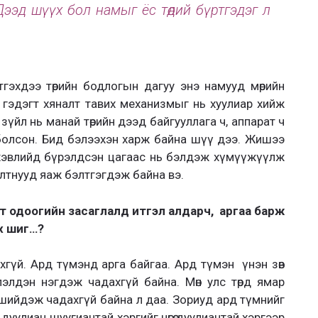
Дээд шүүх бол намыг ёс төдий бүртгэдэг л
гэхдээ төрийн бодлогын дагуу энэ намууд мөрийн
 гэдэгт хяналт тавих механизмыг нь хуулиар хийж
үйл нь манай төрийн дээд байгууллага ч, аппарат ч
болсон.
Бид бэлээхэн харж байна
шүү дээ. Жишээ
 хэвлийд бүрэлдсэн цагаас нь бэлдэж хүмүүжүүлж
алтнууд яаж бэлтгэгдэж байна вэ.
т одоогийн засаглалд итгэл алдарч, аргаа барж
х шиг…?
хгүй. Ард түмэнд арга байгаа.
Ард түмэн үнэн зөв
элдэн нэгдэж чадахгүй байна. Мөн улс төрд ямар
 шийдэж чадахгүй байна л даа.
Зориуд ард түмнийг
уулиан шуугиантай хэргийг нөгөө дуулиантай хэргээр