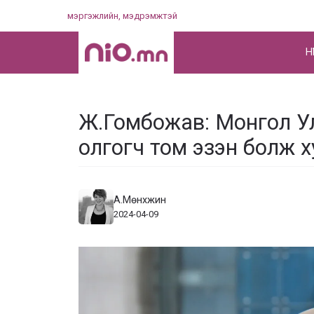
Skip
мэргэжлийн, мэдрэмжтэй
to
content
НҮ
Ж.Гомбожав: Монгол У
олгогч том эзэн болж 
А.Мөнхжин
2024-04-09