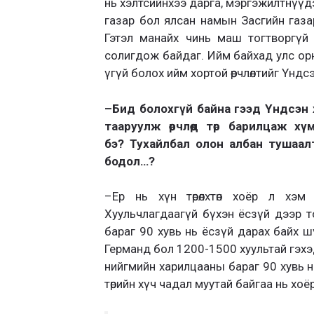
нь хэлтсийнхээ дарга, мэргэжилтнүүд
газар бол ялсан намын Засгийн газ
Гэтэл манайх
чинь маш тогтворгүй у
солигдож байдаг. Ийм байхад улс ор
үгүй болох ийм хортой өөрчлөлтийг Үнд
–
Бид болохгүй байна гээд Үндсэн ху
тааруулж өөрчлөөд төр барилцаж хүм
бэ?
Тухайлбал олон албан тушаал
бодол…?
–
Ер нь хүн төрөлхтөн хоёр
л хэм 
Хуульчлагдаагүй бүхэн ёсзүй дээр т
бараг 90 хувь нь ёсзүй дарах байх ш
Германд бол 1200
-1500 хуультай гэхэд
нийгмийн харилцааны бараг 90 хувь н
төрийн хүч чадал муутай байгаа нь хо