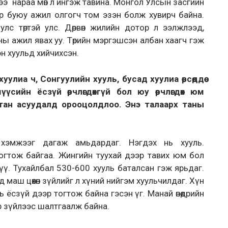
ээ нараа мөн л ингэж тавина. Монгол Улсын засгийн
ар буюу ажил олгогч том эзэн болж хувир
ч байна.
лс төртэй улс. Дөрвөн жилийн дотор л ээлжлээд,
ны ажил явах уу.
Төрийн мэргэшсэн албан хаагч гэж
сэн хуульд хийчихсэн.
улиа ч, Сонгуулийн хууль, бусад хуулиа өөрсөддөө
үүсийн ёсзүй өөрчлөгдөхгүй бол юу өөрчлөгдөх юм
тан асуудалд орооцолдлоо. Энэ талаарх таны
хэмжээг дагаж амьдардаг. Нэгдэх нь хууль.
огтож байгаа. Жингийн туухай дээр тавих юм бол
үү. Тухайлбал 530-600 хууль батал
сан гэж ярьдаг.
 маш цөөхөн зүйлийг
л хүний нийгэм хуульчилдаг.
Хүн
ь ёсзүй дээр тогтож байна гэсэн үг.
Манай өнөөдрийн
ёр зүйлээс шалтгаалж байна.