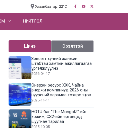
Улаанбаатар: 22°C
OM
НИЙТЛЭЛ
Шинэ
Эрэлттэй
Зэвсэгт хүчний жанжин
штабтай хамтын ажиллагаагаа
үргэлжлүүлнэ
2026-04-17
Энержи ресурс ХХК, Чайна
энержи компаниуд 2026 оны
нүүрсний зарчмаа тохиролцов
2025-11-11
HOTU баг “The MongolZ”-ийг
хожиж, CS2-ийн ертөнцөд
шуугиан тарилаа
2025-10-05