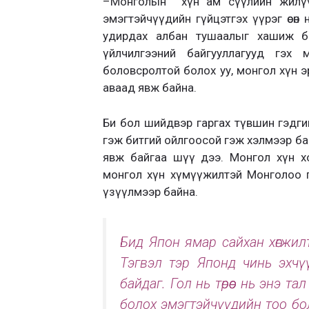
–
Монголын хүн ам сүүлийн жилүүдэ
эмэгтэйчүүдийн гүйцэтгэх үүрэг өсөн
удирдах албан тушаалыг хашиж б
үйлчилгээний байгууллагууд гэх
боловсролтой болох уу, монгол хүн 
аваад явж байна.
Би бол шийдвэр гаргах түвшин гэдгийг
гэж
битгий ойлгоосой гэж хэлмээр ба
явж байгаа
шүү дээ
.
Монгол хүн х
монгол хүн хүмүүжилтэй Монголоо г
үзүүлмээр байна.
Бид Япон ямар сайхан хөгжилтэ
Тэгвэл тэр Японд чинь эхчүү
байдаг. Гол нь төрөөс нь энэ 
болох эмэгтэйчүүдийн тоо бол ц