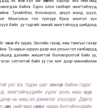
д их өслөө.
Хүн ам өсөхийн хэрээр энэ нийгэмд
 нэмэгдэж байна.
Одоо олон салбарт эмэгтэйчүүд
айна.
Тухайлбал, боловсрол, эрүүл мэнд, шүүх,
 мэт Монголын гол тулгуур буюу монгол хүн
эрүүл байх уу гэдгийг манай эмэгтэйчүүд шийдээд
 зөвхөн Их хурал, Засгийн газар, яам тамгын газар
йн
а. Та нарын нуруун дээр энэ улсын гол салбарууд
ойшид дэлхийн жишигтэй боловсролтой байх уу,
эсэн сэтгэлтэй байх уу гэх мэт дээр манлайллаа
й улс вэ, тэдэн шиг хөгжмөөр байна гэдэг.
д, эмэгтэйчүүдийн үүрэг роль маш өндөр
тал дээр нь маш их дэмжлэг үзүүлдэг.
Дарга
өөхөн, нийгэмд нөлөөлж чадах бүсгүйчүүдийн