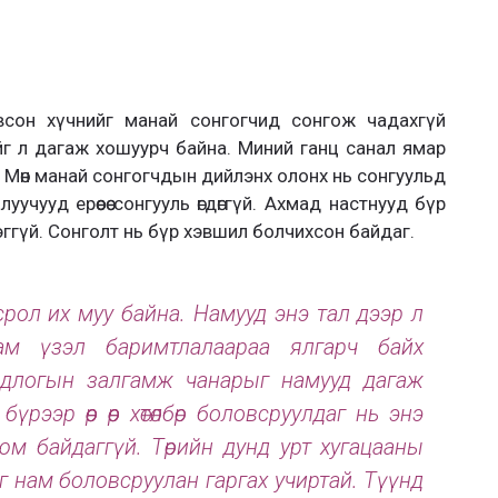
овсон хүчнийг манай сонгогчид сонгож чадахгүй
эйг л дагаж хошуурч байна. Миний ганц санал ямар
Мөн манай сонгогчдын дийлэнх олонх нь сонгуульд
учууд ерөөсөө сонгууль өгдөггүй.
Ахмад настнууд бүр
эггүй
.
Сонголт нь бүр хэвшил болчихсон байдаг.
срол их муу байна. Н
амууд
энэ тал дээр л
ам үзэл баримтлалаараа ялгарч байх
бодлогын залгамж чанарыг намууд дагаж
үрээр өөр өөр хөтөлбөр боловсруулдаг нь энэ
юм байдаггүй.
Төрийн дунд урт хугацааны
йг нам боловсруулан гаргах учиртай.
Түүнд