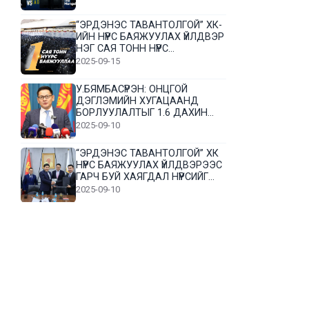
“ЭРДЭНЭС ТАВАНТОЛГОЙ” ХК-
ИЙН НҮҮРС БАЯЖУУЛАХ ҮЙЛДВЭР
НЭГ САЯ ТОНН НҮҮРС
БАЯЖУУЛЛАА
2025-09-15
У.БЯМБАСҮРЭН: ОНЦГОЙ
ДЭГЛЭМИЙН ХУГАЦААНД
БОРЛУУЛАЛТЫГ 1.6 ДАХИН
НЭМЭГДҮҮЛЭВ
2025-09-10
“ЭРДЭНЭС ТАВАНТОЛГОЙ” ХК
НҮҮРС БАЯЖУУЛАХ ҮЙЛДВЭРЭЭС
ГАРЧ БУЙ ХАЯГДАЛ НҮҮРСИЙГ
ДАХИН БОЛОВСРУУЛНА
2025-09-10
Л.Гүндалай: Дүр эсгэсэн худал
хуурмагтай эвлэрч чаддаггүй
нь миний алдаа байж магадгүй
2025-09-05
ЦОГТЦЭЦИЙ СУМЫН ЦАГААН-
ОВОО, СИЙРСТ БАГИЙН
ИРГЭДИЙН ТӨЛӨӨЛӨЛ НҮҮРС