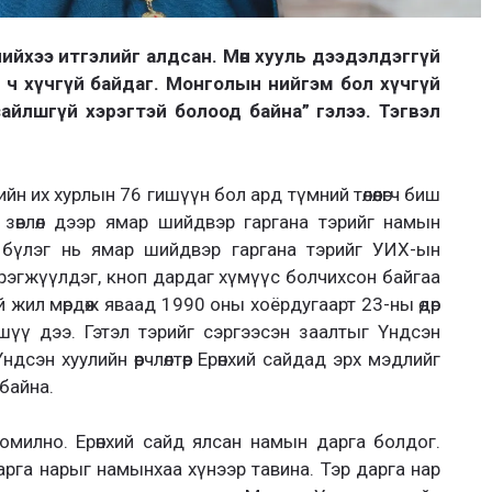
ийхээ итгэлийг алдсан. Мөн хууль дээдэлдэггүй
э ч хүчгүй байдаг.
Монголын нийгэм бол хүчгүй
зайлшгүй хэрэгтэй болоод байна” гэлээ.
Тэгвэл
дийн их хурлын 76 гишүүн бол ард түмний төлөөлөгч биш
зөвлөл дээр ямар шийдвэр гаргана
тэрийг намын
 бүлэг нь ямар шийдвэр гаргана тэрийг УИХ-ын
хэрэгжүүлдэг, кноп дардаг хүмүүс болчихсон байгаа
 жил мөрдөж яваад 1990 оны хоёрдугаарт 23-ны өдөр
шүү дээ. Гэтэл тэрийг сэргээсэн заалтыг Үндсэн
ндсэн хуулийн өөрчлөлтөөр Ерөнхий
сайдад эрх мэдлийг
 байна.
омилно. Ерөнхий сайд ялсан намын дарга болдог.
 дарга нарыг намынхаа
хүнээр тавина. Тэр дарга нар