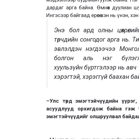
дардаг арга байна. Өмнөх дуулиан ш
Ингэсээр байгаад
ерөөсөө хэн нь үнэн,
Энэ бол ард олны цөхрөлий
төрчдийн сонгодог арга нь.
Т
эвлэлдэн нэгдээчээ Монгол
болгон аль нэг бүлэ
хуульзүйн
бүртгэлээр нь авч
хэрэгтэй, хэрэггүй баахан ба
–
Улс төрд эмэгтэйчүүдийн үүрэг
асуудлууд орхигдож байна гэж ү
эмэгтэйчүүдийг олшруулвал байдал 