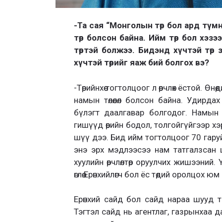
-Та сая “
Монголын төр бол ард түмн
төр болсон байна. Ийм төр бол хэзэ
төртэй болжээ.
Бидэнд хүчтэй төр 
х
үчтэй
төрийг яаж бий болгох вэ
?
-Төрийнхөө тогтолцоог л өөрчлөх ёстой.
Өнөө
намын төлөөлөл болсон байна.
Удирдах 
бүлэгт даалгавар болгодог. Намын
гишүүд өөрийн бодол, толгойгүйгээр 
шүү дээ.
Бид ийм тогтолцоог 70 гаруй
энэ эрх мэдлээсээ нам татгалзсан 
хуулийн өөрчлөлтөөр оруулчих жишээний. Ү
өглөө.
Ерөнхийлөгч бол ёс төдий оролцох юм
Ерөнхий сайд бол
сайд нараа шууд т
Тэгтэл сайд нь агентлаг, газрынхаа