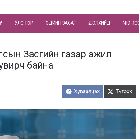
ҮР
УЛС ТӨР
ЭДИЙН ЗАСАГ
ДЭЛХИЙД
NIO RO
лсын Засгийн газар ажил
хувирч байна
Хуваалцах:
Түгээх:
Хуваалцах
Түгээх