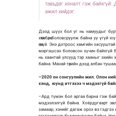
тавьдаг хяналт гэж байхгүй. 
ажил хийдэг.
Дээд шүүх бол уг нь намуудыг бүрт
хөтөлбөрөө боловсруулж байна уу үгүй
юу
өгөөгүй.
Энэ дотроос хамгийн засууштай з
мэргэшсэн боловсон хүчин байхгүй 
нь хаантай улсууд тэр хааныг эхийн
байна. Манай төрийн дээд албан туша
–
2020 он сонгуулийн жил.
Олон ний
хэнд, юунд итгэхээ ч мэдэхгүй бай
–
Ард түмэн бол аргаа барна гэж бай
мэдээлэлгүй байна. Хоёрдугаарт эвл
замаар, хэнийг дагаж орох вэ гэдгээ
мэдээллээр будлиантуулж байна. Нэг д