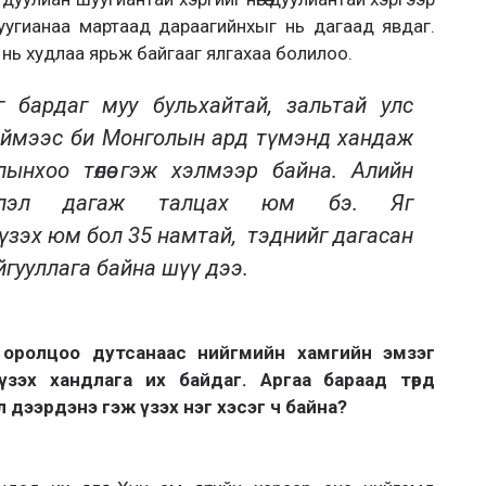
уугианаа мартаад дараагийнхыг нь дагаад явдаг.
 хэн нь худлаа ярьж байгааг ялгахаа болилоо.
г бардаг муу бульхайтай, зальтай улс
иймээс би Монголын ард түмэнд
хандаж
ынхоо төлөө гэж хэлмээр байна. Алийн
глэл дагаж талцах юм бэ.
Яг
 үзэх юм бол 35 намтай, тэднийг дагасан
йгууллага байна шүү дээ.
, оролцоо дутсанаас нийгмийн хамгийн эмзэг
зэх хандлага их байдаг. Аргаа бараад төрд
дээрдэнэ гэж үзэх нэг хэсэг ч байна
?