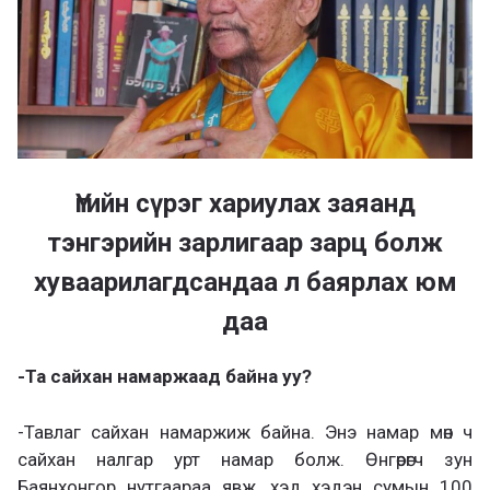
Үгийн сүрэг хариулах заяанд
тэнгэрийн зарлигаар зарц болж
хуваарилагдсандаа л баярлах юм
даа
-Та сайхан намаржаад байна уу?
-Тавлаг сайхан намаржиж байна. Энэ намар мөн ч
сайхан налгар урт намар болж. Өнгөрөгч зун
Баянхонгор нутгаараа явж, хэд хэдэн сумын 100