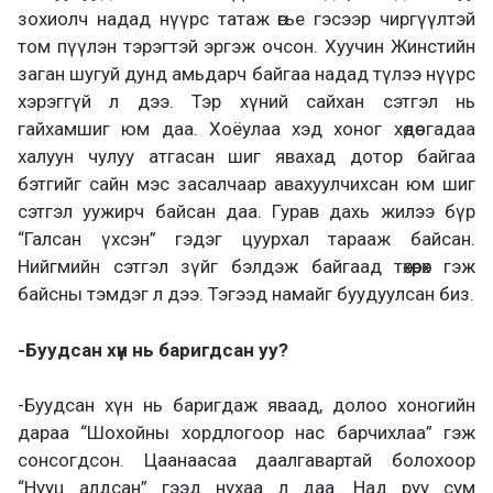
зохиолч надад нүүрс татаж өгье гэсээр чиргүүлтэй
том пүүлэн тэрэгтэй эргэж очсон. Хуучин Жинстийн
заган шугуй дунд амьдарч байгаа надад түлээ нүүрс
хэрэггүй л дээ. Тэр хүний сайхан сэтгэл нь
гайхамшиг юм даа. Хоёулаа хэд хоног хөдөө гадаа
халуун чулуу атгасан шиг явахад дотор байгаа
бэтгийг сайн мэс засалчаар авахуулчихсан юм шиг
сэтгэл уужирч байсан даа. Гурав дахь жилээ бүр
“Галсан үхсэн” гэдэг цуурхал тарааж байсан.
Нийгмийн сэтгэл зүйг бэлдэж байгаад төхөөрөх гэж
байсны тэмдэг л дээ. Тэгээд намайг буудуулсан биз.
-Буудсан хүн нь баригдсан уу?
-Буудсан хүн нь баригдаж яваад, долоо хоногийн
дараа “Шохойны хордлогоор нас барчихлаа” гэж
сонсогдсон. Цаанаасаа даалгавартай болохоор
“Нууц алдсан” гээд нухаа л даа. Над руу сум