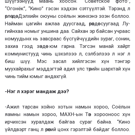
шүүгээнүүд маань хоосон. “Советское фото”,
“Огонёк”, “Кино” гэсэн хэдхэн сэтгүүлтэй. Тэрэнд л
өрлөө дөө. Дэлхийн оюуны соёлын жинхэнэ эзэн боллоо.
Найман цагийн ажлаа дуусгаад, өрөөндөө суугаад Лу-
гийнхаа номыг уншина даа. Сайхан эр байсан учраас
номуудынх нь завсраас бүсгүйчүүдийн зураг, сонин,
захиа гээд зөндөө юм гарна. Тэгсэн манай хайрт
коммунистууд чинь цэхэлзээ л, сэлбэлзээ л нэг л
биш шүү. Мэс засал хийлгэсэн хүн тэнгэр
муухайрахыг мэддэгтэй адил улс төрийн шархтай хүн
чинь тийм юмыг андахгүй.
-Нэг л хэрэг мандаж дээ?
-Ажил тарсан хойно хотын намын хороо, Соёлын
яамны намын хороо, МАХН-ын Төв хорооноос хүн
ирчихсэн хуралдаж байгаа сураг байна. “Кино
үйлдвэрт ганц л өрөөний цонх гэрэлтэй байдаг боллоо.