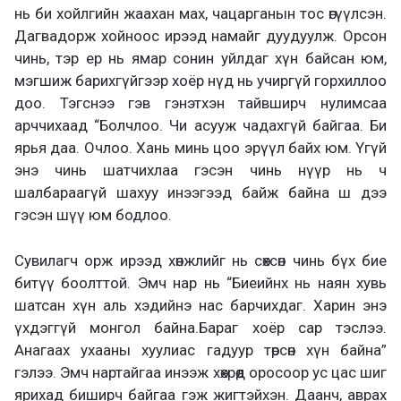
нь би хойлгийн жаахан мах, чацарганын тос өгүүлсэн.
Дагвадорж хойноос ирээд намайг дуудуулж. Орсон
чинь, тэр ер нь ямар сонин уйлдаг хүн байсан юм,
мэгшиж барихгүйгээр хоёр нүд нь учиргүй горхиллоо
доо. Тэгснээ гэв гэнэтхэн тайвширч нулимсаа
арччихаад “Болчлоо. Чи асууж чадахгүй байгаа. Би
ярья даа. Очлоо. Хань минь цоо эрүүл байх юм. Үгүй
энэ чинь шатчихлаа гэсэн чинь нүүр нь ч
шалбараагүй шахуу инээгээд байж байна ш дээ
гэсэн шүү юм бодлоо.
Сувилагч орж ирээд хөнжлийг нь сөхсөн чинь бүх бие
битүү боолттой. Эмч нар нь “Биеийнх нь наян хувь
шатсан хүн аль хэдийнэ нас барчихдаг. Харин энэ
үхдэггүй монгол байна.Бараг хоёр сар тэслээ.
Анагаах ухааны хуулиас гадуур төрсөн хүн байна”
гэлээ. Эмч нартайгаа инээж хөхрөөд оросоор ус цас шиг
ярихад биширч байгаа гэж жигтэйхэн. Даанч, аврах