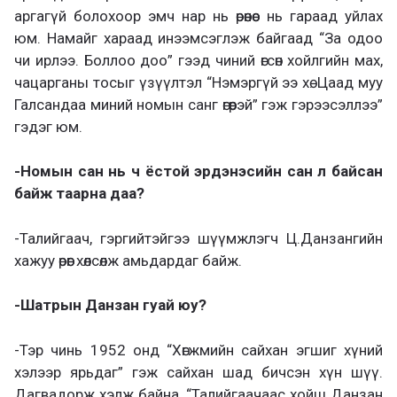
аргагүй болохоор эмч нар нь өрөөнөөс нь гараад уйлах
юм. Намайг хараад инээмсэглэж байгаад “За одоо
чи ирлээ. Боллоо доо” гээд чиний өгсөн хойлгийн мах,
чацарганы тосыг үзүүлтэл “Нэмэргүй ээ хө. Цаад муу
Галсандаа миний номын санг өгөөрэй” гэж гэрээсэллээ”
гэдэг юм.
-Номын сан нь ч ёстой эрдэнэсийн сан л байсан
байж таарна даа?
-Талийгаач, гэргийтэйгээ шүүмжлэгч Ц.Данзангийн
хажуу өрөөг хөлсөлж амьдардаг байж.
-Шатрын Данзан гуай юу?
-Тэр чинь 1952 онд “Хөгжмийн сайхан эгшиг хүний
хэлээр ярьдаг” гэж сайхан шад бичсэн хүн шүү.
Дагвадорж хэлж байна. “Талийгаачаас хойш Данзан