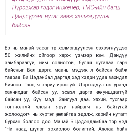
Пүрэвжав гэдэг инженер, ТМС-ийн багш
Цэндсүрэнг нутаг зааж хэлмэгдүүлж
байсан.
Ер нь манай засаг төр хэлмэгдүүлсэн сэхээтнүүдээ
50 жилийнх ойгоор харж үзмээр юм. Дэндүү
замбараагүй, ийм солиотой, булай нугалаа гарч
байсныг Бал дарга маань мэдэж л байсан байж
таараа. Би Цэдэнбал даргад хэд хэдэн удаа захидал
бичсэн. Ганц ч хариу ирээгүй. Дэргэдүүл нь ураад
хаячихдаг байсан уу, эсвэл дарга өөрөө уншдаггүй
байсан уу, бүү мэд. Зайлуул даа, хөөрхий, тусгаар
тогтнолгүй улсын яруу найрагч нь байтугай
жолоодогч нь хүртэл өөрөө лайгаа эдэлж, харийн нутагт
бурхан боллоо доо. Манай Б.Цэдэндамбаа тэр үед
“Чи наад шүлэг зохиолоо болигтий. Ажлаа hайн