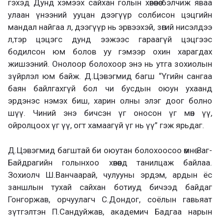
гэхэд Дунд хэмээх сайхан голын хөвөөнөө бэлчиж яваа
улаан үнээний ууцан дээгүүр солбисон цэцгийн
мандал найгаа л, дээгүүр нь эрвээхэй, зөгий нисэлдээ
л,тэр цэцэгс дунд ээжээс гараагүй цэцгээс
бодилсон юм болов уу гэмээр охин харагдах
жишээний. Онолоор болохоор энэ нь утга зохиолын
зүйрлэл юм байж. Д.Цэвэгмид багш “Үгийн сангаа
баян байлгахгүй бол чи бусдын оюун ухаанд
эрдэнэс нэмэх биш, харин олны элэг доог болно
шүү. Чиний энэ бичсэн үг оносон үг мөн үү,
ойролцоох үг үү, огт хамаагүй үг нь үү” гэж ярьдаг.
Д.Цэвэгмид багштай би оюутан болохоосоо өмнө Заг-
Байдрагийн голынхоо хөвөөнд танилцаж байлаа.
Зохиолч Ш.Ванчаарай, чулууны эрдэм, ардын ёс
заншлын тухай сайхан ботиуд бичээд байдаг
Гонгоржав, орчуулагч С.Дондог, соёлын гавьяат
зүтгэлтэн П.Сандуйжав, академич Бадгаа нарын