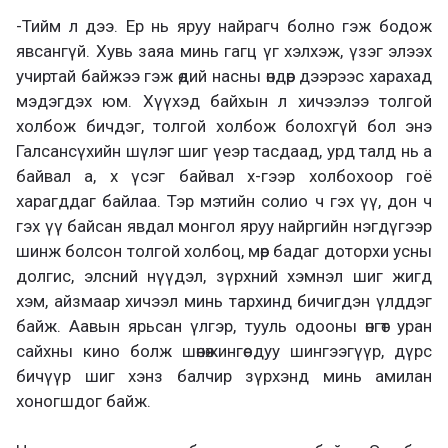
-Тийм л дээ. Ер нь яруу найрагч болно гэж бодож
явсангүй. Хувь заяа минь гагц үг хэлхэж, үзэг элээх
учиртай байжээ гэж өдий насны өндөр дээрээс харахад
мэдэгдэх юм. Хүүхэд байхын л хичээлээ толгой
холбож бичдэг, толгой холбож болохгүй бол энэ
Галсансүхийн шүлэг шиг үеэр тасдаад, урд талд нь а
байвал а, х үсэг байвал х-гээр холбохоор гоё
харагддаг байлаа. Тэр мэтийн солио ч гэх үү, дон ч
гэх үү байсан явдал монгол яруу найргийн нэгдүгээр
шинж болсон толгой холбоц, мөр бадаг доторхи усны
долгис, элсний нүүдэл, зүрхний хэмнэл шиг жигд
хэм, айзмаар хичээл минь тархинд бичигдэн үлддэг
байж. Аавын ярьсан үлгэр, тууль одооны өнгөт уран
сайхны кино болж шөнөжингөө дуу шингээгүүр, дүрс
бичүүр шиг хэнз балчир зүрхэнд минь амилан
хоногшдог байж.