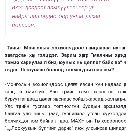
ихэс дээдэст зэмлүүлсэнээр уг
найраглал радиогоор уншигдахаа
больсон.
-Таныг Монголын зохиолчдоос ганцаараа нутаг
заагдсан хүн гэлцдэг. Зарим хүмүүс “малчны хүүхэд
тэмээ хариулаа л биз, юуных нь цөллөг байх вэ” ч
гэдэг. Яг юунаас болоод хэлмэгдчихсэн юм?
-Монголын зохиолчдоос цөллөгт явсан хүн надаас өөр
ганц ч байхгүй. Улс төрийн гэмт хэрэгтэн гэж
буруутгагдаад цөллөгт явснаас хойш жараад жил өнгөрч.
Улс төрийн тусгаар тогтнолгүй бусдын эрхшээлд
байгаа улс чинь цаад гүрнийхээ утсан хүүхэлдэй
болчихдог юм байна л даа. МАХН-ын Төв хорооноос
“Ц.Лоохуузын бүлгийг дарна” гэж улсынхаа шилдэг