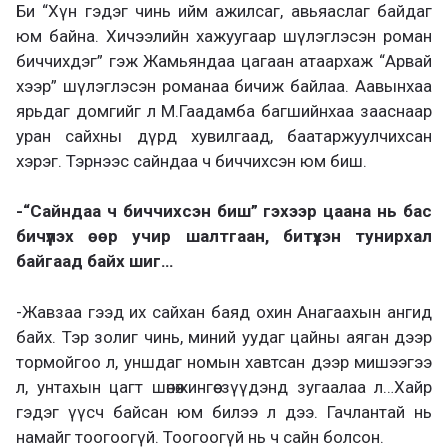
Би “Хүн гэдэг чинь ийм ажилсаг, авьяаслаг байдаг
юм байна. Хичээлийн хажуугаар шүлэглэсэн роман
биччихдэг” гэж Жамьяндаа цагаан атаархаж “Арвай
хээр” шүлэглэсэн романаа бичиж байлаа. Аавынхаа
ярьдаг домгийг л М.Гаадамба багшийнхаа зааснаар
уран сайхны дүрд хувилгаад, баатаржуулчихсан
хэрэг. Тэрнээс сайндаа ч биччихсэн юм биш.
-“Сайндаа ч биччихсэн биш” гэхээр цаана нь бас
бичүүлэх өөр учир шалтгаан, битүүхэн тунирхал
байгаад байх шиг…
-Жавзаа гээд их сайхан баяд охин Анагаахын ангид
байх. Тэр золиг чинь, миний уудаг цайны аяган дээр
тормойгоо л, уншдаг номын хавтсан дээр мишээгээ
л, унтахын цагт шөнөжингөө зүүдэнд зугаалаа л…Хайр
гэдэг үүсч байсан юм билээ л дээ. Гачлантай нь
намайг тоогоогүй. Тоогоогүй нь ч сайн болсон.