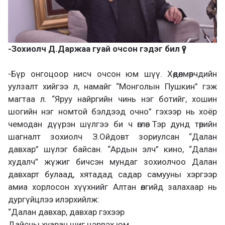
-Зохиолч Д.Даржаа гуай очсон гэдэг бил үү?
-Бүр онгоцоор нисч очсон юм шүү. Хөдөлмөрчдийн
уулзалт хийгээ л, намайг “Монголын Пушкин” гэж
магтаа л. “Яруу найргийн чинь нэг ботийг, хошин
шогийн нэг номтой бэлдээд очно” гэхээр нь хоёр
чемодан дүүрэн шүлгээ би ч өглөө. Тэр дунд төрийн
шагналт зохиолч З.Ойдовт зориулсан “Далан
давхар” шүлэг байсан. “Ардын элч” кино, “Далан
худалч” жүжиг бичсэн мундаг зохиолчоо Далан
давхарт булаад, хятадад садар самууны хэргээр
амиа хорлосон хүүхнийг Алтан өлгийд залахаар нь
дургүйцлээ илэрхийлж:
“Далан давхар, давхар гэхээр
Дайсны хуаран шиг цэрвэх юм