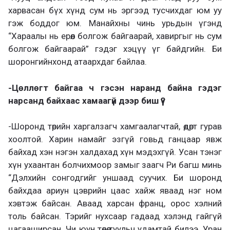
харвасан бүх хүнд сум нь эргээд тусчихдаг юм уу
гэж боддог юм. Манайхны чинь урьдын үгэнд
“Хараалы нь ерөөл болгож байгаарай, хавиргыг нь сум
болгож байгаарай” гэдэг хэцүү үг байдгийн. Би
шоронгийнхонд атаархдаг байлаа.
-Цөллөгт байгаа ч гэсэн наранд байна гэдэг
нарсанд байхаас хамаагүй дээр биш үү?
-Шоронд төрийн харгалзагч хамгаалагчтай, өдөрт гурав
хоолтой. Харин намайг эзгүй говьд ганцаар явж
байхад хэн нэгэн халдахад хүн мэдэхгүй. Усан тэнэг
хүн ухаантан болчихмоор замыг заагч Ри багш минь
“Дэлхийн сонгодгийг уншаад суучих. Би шоронд
байхдаа ариун цэврийн цаас хайж яваад нэг ном
хэвтэж байсан. Аваад харсан франц, орос хэлний
толь байсан. Тэрийг нухсаар гадаад хэлэнд гайгүй
цагааширсан. Чи юун төлөө туульч удамтай билээ. Уран