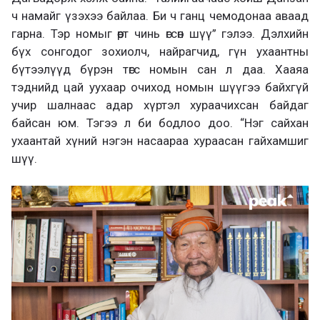
ч намайг үзэхээ байлаа. Би ч ганц чемодонаа аваад
гарна. Тэр номыг өөрт чинь өгсөн шүү” гэлээ. Дэлхийн
бүх сонгодог зохиолч, найрагчид, гүн ухаантны
бүтээлүүд бүрэн төгс номын сан л даа. Хааяа
тэднийд цай уухаар очиход номын шүүгээ байхгүй
учир шалнаас адар хүртэл хураачихсан байдаг
байсан юм. Тэгээ л би бодлоо доо. “Нэг сайхан
ухаантай хүний нэгэн насаараа хураасан гайхамшиг
шүү.