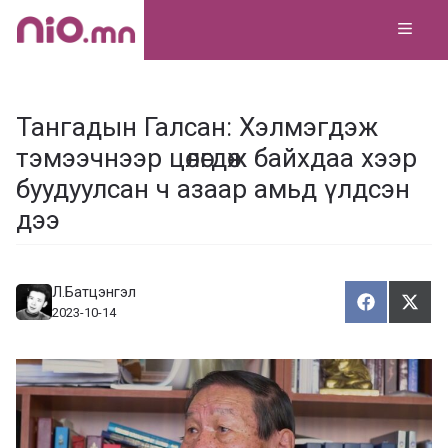
Skip
MEN
to
content
Тангадын Галсан: Хэлмэгдэж
тэмээчнээр цөлөгдөж байхдаа хээр
буудуулсан ч азаар амьд үлдсэн
дээ
Л.Батцэнгэл
Хуваалца
Түг
Х
Т
2023-10-14
у
ү
в
г
а
э
а
э
л
х
ц
а
х