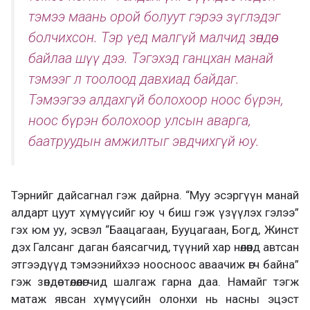
тэмээ маань орой болуут гэрээ зүглэдэг
болчихсон. Тэр үед малгүй малчид зөндөө
байлаа шүү дээ. Тэгэхэд ганцхан манай
тэмээг л тоолоод давхиад байдаг.
Тэмээгээ алдахгүй болохоор ноос бүрэн,
ноос бүрэн болохоор улсын аварга,
баатруудын амжилтыг эвдчихгүй юу.
Тэрнийг дайсагнал гэж дайрна. “Муу эсэргүүн манай
алдарт цуут хүмүүсийг юу ч биш гэж үзүүлэх гэлээ”
гэх юм уу, эсвэл “Баацагаан, Бууцагаан, Богд, Жинст
дэх Галсанг даган баясагчид, түүний хар нөлөөнд автсан
этгээдүүд тэмээнийхээ ноосноос аваачиж өгч байна”
гэж зөндөө төлөөлөгчид шалгаж гарна даа. Намайг тэгж
матаж явсан хүмүүсийн олонхи нь насны эцэст