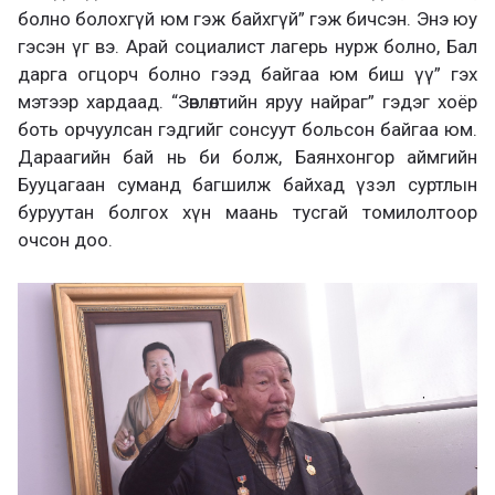
болно болохгүй юм гэж байхгүй” гэж бичсэн. Энэ юу
гэсэн үг вэ. Арай социалист лагерь нурж болно, Бал
дарга огцорч болно гээд байгаа юм биш үү” гэх
мэтээр хардаад. “Зөвлөлтийн яруу найраг” гэдэг хоёр
боть орчуулсан гэдгийг сонсуут больсон байгаа юм.
Дараагийн бай нь би болж, Баянхонгор аймгийн
Бууцагаан суманд багшилж байхад үзэл суртлын
буруутан болгох хүн маань тусгай томилолтоор
очсон доо.