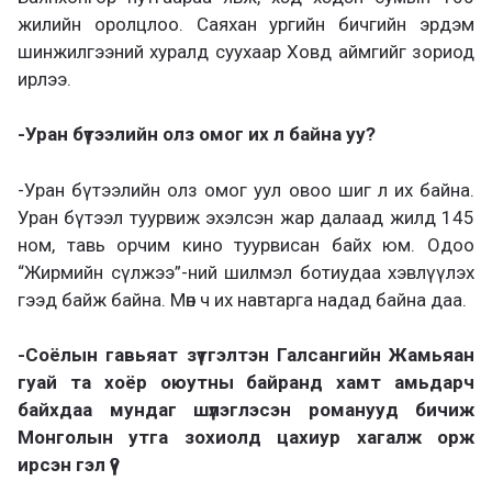
жилийн оролцлоо. Саяхан ургийн бичгийн эрдэм
шинжилгээний хуралд суухаар Ховд аймгийг зориод
ирлээ.
-Уран бүтээлийн олз омог их л байна уу?
-Уран бүтээлийн олз омог уул овоо шиг л их байна.
Уран бүтээл туурвиж эхэлсэн жар далаад жилд 145
ном, тавь орчим кино туурвисан байх юм. Одоо
“Жирмийн сүлжээ”-ний шилмэл ботиудаа хэвлүүлэх
гээд байж байна. Мөн ч их навтарга надад байна даа.
-Соёлын гавьяат зүтгэлтэн Галсангийн Жамьяан
гуай та хоёр оюутны байранд хамт амьдарч
байхдаа мундаг шүлэглэсэн романууд бичиж
Монголын утга зохиолд цахиур хагалж орж
ирсэн гэл үү?