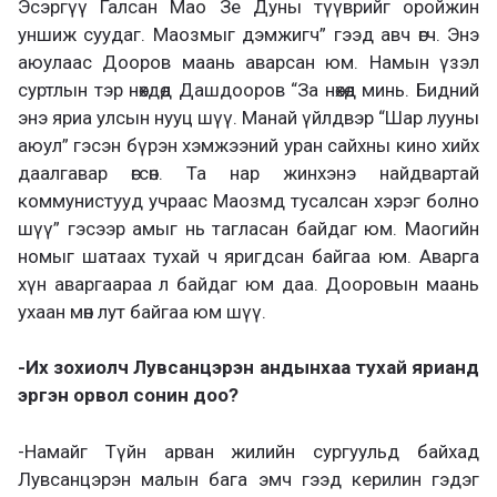
Эсэргүү Галсан Мао Зе Дуны түүврийг оройжин
уншиж суудаг. Маозмыг дэмжигч” гээд авч өгч. Энэ
аюулаас Дооров маань аварсан юм. Намын үзэл
суртлын тэр нөхдөд Дашдооров “За нөхөд минь. Бидний
энэ яриа улсын нууц шүү. Манай үйлдвэр “Шар лууны
аюул” гэсэн бүрэн хэмжээний уран сайхны кино хийх
даалгавар өгсөн. Та нар жинхэнэ найдвартай
коммунистууд учраас Маозмд тусалсан хэрэг болно
шүү” гэсээр амыг нь тагласан байдаг юм. Маогийн
номыг шатаах тухай ч яригдсан байгаа юм. Аварга
хүн аваргаараа л байдаг юм даа. Дооровын маань
ухаан мөн лут байгаа юм шүү.
-Их зохиолч Лувсанцэрэн андынхаа тухай ярианд
эргэн орвол сонин доо?
-Намайг Түйн арван жилийн сургуульд байхад
Лувсанцэрэн малын бага эмч гээд керилин гэдэг