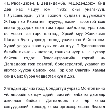
-П.Лувсанцэрэн, Б.Цэдэндамба, М.Цэдэндорж бид
дөрөв нас чацуу юм. 1932 оны унаганууд.
П.Лувсанцэрэн, утга зохиол судлаач шүүмжлэгч
Ж.Төмөр нар Карпатын нуруунд жижиг тэрэгтэй өгсөж
яваад уруудаж яваа том тэрэг зайдлаад, үрэлтээс
оч үсэрч гал гарч шатаад. Хөөрхий муу Жанчивын
Шагдар бүлт үсрээд төө тэнд уначихсан байгаа юм.
Хүний ус ууж явах хувь сонин шүү. П.Лувсанцэрэн
биеийн ихэнх нь шатаад, ганцхан нүүр нь л зүгээр
байсан гэдэг. Лувсанцэрэнгийн гэргий нь
Дагвадорж гэж соёлтой, боловсролтой, ухаалаг их
айхтар хүүхэн байсан юм. Тэр бол Сангийн яамны
сайд байх бүрэн чадвартай хүн л дээ.
Хятадын эрлийз гээд болдоггүй учраас Монгол кино
үйлдвэрийн санхүү эдийн засгийн албаны даргаар
ажиллаж байсан. Дагвадорж нэг өдөр ханиа
хэцүүдсэнийг хэлээд, ханиа эргэхээр явсан. Явахад