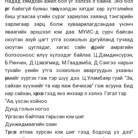
Надад хямдхан ажил бол үг хэлхэх л байна. Энэ бол
өөрт байхгүй буяны төлөө үхэлдэн хатдаг хар зүтгэлийнх
биш угаасаа үгийн сүрэг хариулах заяанд тэнгэрийн
зарлигаар зарц болж хуваарилагдсандаа үнэнч
яваагийн эрхшээл юм даа. МУИС-д сурч байсан
оюутан ахуй цагт утга зохиолын дугуйланд гучаад
оюутан цугладаг, хагас сайн өдрийг амрагийн
болзооноос илүү хүлээдэг байлаа. Ц.Дамдинсүрэн,
Б.Ринчен, Д.Цэвэгмид, М.Гаадамба, Д.Сэнгээ нарын
тухайн үеийн утга зохиолын аваргуудын ухааны
өрмийг хүртэх гэж тэр шүү дээ. Ц.Уламбаяр гуай “За,
сайхан хүүхнийг та нар яаж бичихэв” гэж асууна. Бид
нар сайхан, хөөрхөн гээд янз янзаар л хэлнэ. Гэтэл тэр
“Аа, үхсэн хойноо.
Дунд голын ногоо
Ургасан байтлаа тарьсан юм шиг
Дунжидмаагийн охин
Төрсөн атлаа зурсан юм шиг гээд бодоод үз дээ”