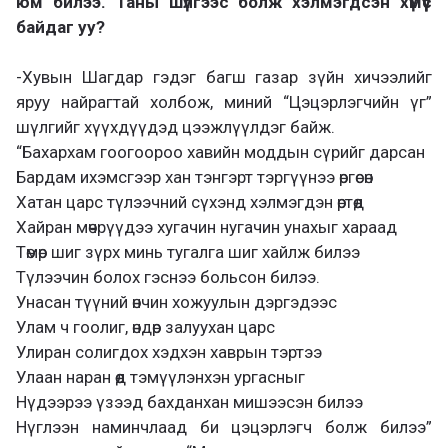
юм билээ. Таны шүлгээс болж хэлмэгдсэн хүмүүс
байдаг уу?
-Хувын Шагдар гэдэг багш газар зүйн хичээлийг
яруу найрагтай холбож, миний “Цэцэрлэгчийн үг”
шүлгийг хүүхдүүдэд цээжлүүлдэг байж.
“Бахархам гоогоороо хавийн моддын сүрийг дарсан
Бардам ихэмсгээр хан тэнгэрт тэргүүнээ өргөсөн
Хатан царс түлээчний сүхэнд хэлмэгдэн өртөөд
Хайран мөчрүүдээ хугачин нугачин унахыг хараад
Төмөр шиг зүрх минь тугалга шиг хайлж билээ
Түлээчин болох гэснээ больсон билээ.
Унасан түүний өнчин хожуулын дэргэдээс
Улам ч гоолиг, өндөр залуухан царс
Улиран солигдох хэдхэн хаврын тэртээ
Улаан наран өөд тэмүүлэнхэн ургасныг
Нүдээрээ үзээд бахданхан мишээсэн билээ
Нүглээн наминчлаад би цэцэрлэгч болж билээ”