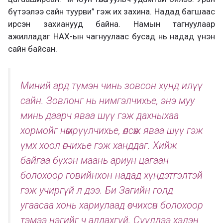
бүтээлээ сайн туурви” гэж их захина. Надад багшаас
ирсэн захианууд байна. Намын тагнуулаар
ажилладаг НАХ-ын чагнуулаас бусад нь надад үнэн
сайн байсан.
Миний ард түмэн чинь зовсон хүнд илүү
сайн. Зовлонг нь нимгэлчихье, энэ муу
минь даарч яваа шүү гэж дахныхаа
хормойг нөмрүүлчихье, өлсөж яваа шүү гэж
үмх хоол өгчихье гэж ханддаг. Хийж
байгаа бүхэн маань ариун цагаан
болохоор говийнхон надад хүндэтгэлтэй
гэж учиргүй л дээ. Би Загийн голд
угаасаа хонь хариулаад өсчихсөн болохоор
тэмээ нэгийг ч алдахгүй. Сүүлдээ хэдэн