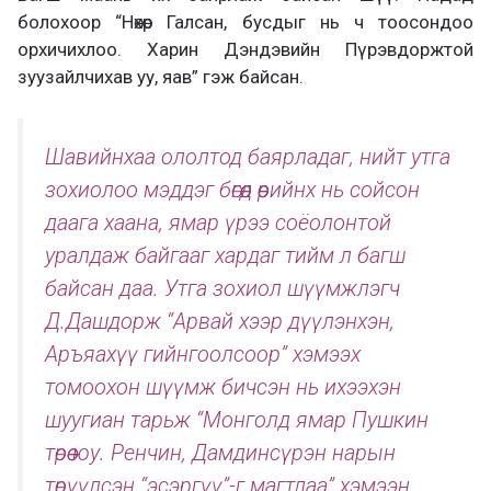
болохоор “Нөхөр Галсан, бусдыг нь ч тоосондоо
орхичихлоо. Харин Дэндэвийн Пүрэвдоржтой
зуузайлчихав уу, яав” гэж байсан.
Шавийнхаа ололтод баярладаг, нийт утга
зохиолоо мэддэг бөгөөд өөрийнх нь сойсон
даага хаана, ямар үрээ соёолонтой
уралдаж байгааг хардаг тийм л багш
байсан даа. Утга зохиол шүүмжлэгч
Д.Дашдорж “Арвай хээр дүүлэнхэн,
Аръяахүү гийнгоолсоор” хэмээх
томоохон шүүмж бичсэн нь ихээхэн
шуугиан тарьж “Монголд ямар Пушкин
төрөө юу. Ренчин, Дамдинсүрэн нарын
төрүүлсэн “эсэргүү”-г магтлаа” хэмээн