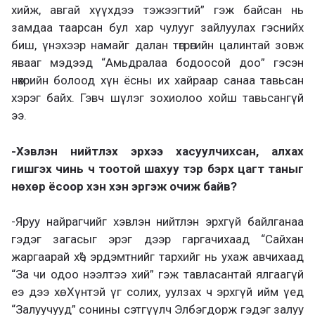
хийж, авгай хүүхдээ тэжээгтий” гэж байсан нь
замдаа таарсан бул хар чулууг зайлуулах гэснийх
биш, үнэхээр намайг далан төгрөгийн цалинтай зовж
явааг мэдээд “Амьдралаа бодоосой доо” гэсэн
нөхрийн болоод хүн ёсны их хайраар санаа тавьсан
хэрэг байх. Гэвч шүлэг зохиолоо хойш тавьсангүй
ээ.
-Хэвлэн нийтлэх эрхээ хасуулчихсан, алхах
гишгэх чинь ч тоотой шахуу тэр бэрх цагт таныг
нөхөр ёсоор хэн хэн эргэж очиж байв?
-Яруу найрагчийг хэвлэн нийтлэн эрхгүй байлганаа
гэдэг загасыг эрэг дээр гаргачихаад “Сайхан
жаргаарай хө”, эрдэмтнийг тархийг нь ухаж авчихаад
“За чи одоо нээлтээ хий” гэж тавласантай ялгаагүй
еэ дээ хө. Хүнтэй үг солих, уулзах ч эрхгүй ийм үед
“Залуучууд” сонины сэтгүүлч Элбэгдорж гэдэг залуу