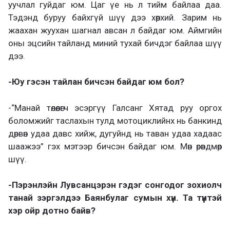
уучлал гуйдаг юм. Цаг үе нь л тийм байлаа даа.
Тэдэнд буруу байхгүй шүү дээ хөөрхий. Зарим нь
жаахан жуухан шагнал авсан л байдаг юм. Аймгийн
оны эцсийн тайланд миний тухай бичдэг байлаа шүү
дээ.
-Юу гэсэн тайлан бичсэн байдаг юм бол?
-“Манай төлөөлөгч эсэргүү Галсанг Хятад руу оргох
боломжийг таслахын тулд мотоциклийнх нь банкинд
дөрвөн удаа давс хийж, дугуйнд нь таван удаа хадаас
шаажээ” гэх мэтээр бичсэн байдаг юм. Мөн өрөвдмөөр
шүү.
-Пэрэнлэйн Лувсанцэрэн гэдэг сонгодог зохиолч
танай зэргэлдээ Баянбулаг сумын хүн. Та түүнтэй
хэр ойр дотно байв?