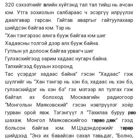
320 сэхээтнийг өвлийн хүйтэнд тал тал тийш нь ачсан
юм. Утга зохиолын салбараас ч эсэргүү илрүүлэх
даалгавар гарсан. Гайтав аваргыг гайтуулахаар
шийдсэн байгаа юм. Тэр нь
“Хан тэнгэрээс аянга бууж байгаа юм шиг
Хадаасны толгой дээр алх бууж байна.
Гутлын ул долоож байгаа урвагч шиг
Гулзасхийгээд зарим хадаас нугарч байна.
Тапхийгээд буухын хооронд
Тас үсэрдэг хадаас байна” гэсэн “Хадаас” гэж
шүлгийг нь “Хан тэнгэр нь хэн бэ, хадаас нь хэн бэ,
гулзасхийдэг нь хэн бэ” гэх мэтээр ял тулгах гэж
байтал аз болоход Москвагийн радиогоор
“Монголын Маяковский” гэсэн нэвтрүүлэг хоёр
гурван орой явж. Тэгэнгүүт л “Тахилаа буруу өрөхөө
шахаж. Монгол Маяковскийгоо төхөөрөхөө дөхөж” гээд
больсон байгаа юм. М.Цэдэндоржийг төхөөрөхөөр
шийдээд “Энэ их бавайсан сахал тавьдаг, “Болно,