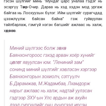
гэсэн шүлгийг минь “Мундаг царс уналаа гэдэг нь
эсэргүү Төмөр-Очир. Дараа нь хэд хэдэн мод ургаж
байгаа нь Лоохуузын бүлэг. Ийм шүлгийг сурагчдад
цээжлүүлж байсан байна” гэж гуйвуулан
тайлбарлаж, гэмгүй нэгэн багшийг ажлаас нь халж,
хөдөө хөөсөн.
Миний шүлгээс болж зөвхөн
Баянхонгороос гэхэд арван хоёр хүнийг
цөллөгт явуулсан юм. “Лениний зам”
сонинд миний шүлгийг хэвлэсэн хэргээр
Баянхонгорын зохиолч, сэтгүүлч
Б.Дарамжав, М.Жадамбаа, Лхамдорж
нарыг ажлаас нь халж, надтай уулзсан
гэдгээр ЗХУ-ын Улс ардын аж ахуйн
дээд сургуулийг онц дүүргээд ирсэн