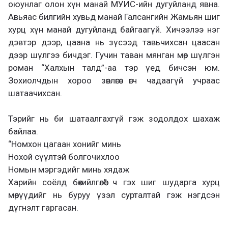
оюунлаг олон хүн манай МУИС-ийн дугуйланд явна.
Авьяас билгийн хувьд манай Галсангийн Жамьян шиг
хурц хүн манай дугуйланд байгаагүй. Хичээлээ нэг
дэвтэр дээр, цаана нь зүсээд тавьчихсан цаасан
дээр шүлгээ бичдэг. Гучин таван мянган мөр шүлгэн
роман “Халхын талд”-аа тэр үед бичсэн юм.
Зохиолчдын хороо зөвлөгөө өгч чадаагүй учраас
шатаачихсан.
Тэрийг нь би шатаалгахгүй гэж зодолдох шахаж
байлаа.
“Номхон цагаан хонийг минь
Нохой сүүлтэй болгочихлоо
Номын мэргэдийг минь хядаж
Харийн соёлд бөхийлгөлөө” ч гэх шиг шударга хурц
мөрүүдийг нь буруу үзэл сурталтай гэж нэгдсэн
дүгнэлт гаргасан.