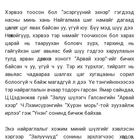
Хэрвээ тоосон бол “эсэргүүний эхнэр” гэгдээд
насны минь хань Найгалмаа шиг намайг дагаад
цөллөгт цуг явах байсан уу, үгүй юу. Бүү мэд шүү дээ.
Нөгөөтэйгүүр, хэрвээ тэр намайг тоочихсон бол харах
царай нь тааруухан боловч зүрх, тархинд нь
гайгүйхэн шиг авьяас бий шүү гэдгээ харуулахын
тулд арван дөрөвхөн хоногт “Арвай хээр”-ийг бичих
байсан ч уу, үгүй ч үү. Тэр их түрхлэг, тийрэлт нь
авьяас чадвараа шалгах цаг хугацааны сорил
болоогүй ч байж магадгүй л дээ. Үе тэнгийнхнээсээ
тэр найраглалын ачаар тодорч гарсан. Ямар сайндаа,
Ц.Цэдэнжав гуай “Залуу шүлэгч Галсангийн “Арвай
хээр” Ч.Лхамсүрэнгийн “Хүрэн морь”-той зуузайлж
ирлээ” гэж “Үнэн” сонинд бичиж байхав.
Энэ найраглалыг хожим миний шүлгийг хэвлэсэн
хэргээр “Залуучууд” сонины эрхлэгчээс хөөгдсөн,