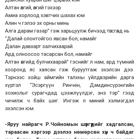
Алтан өлгий, өлгий гэхээр
Амиа хорлоод хэвтчих шахах юм
Алин ч гэлээ эх орны минь
Алга дарам газар” гэж харьцуулж бичээд төгсгөлд нь
“Далай олонтойгоо явсан бол, намайг
Далан давхарт залчихаарай.
Ард олноосоо тасарсан бол, намайг
Алтан өлгийд булчихаарай” гэснийг л нам, ард түмний
хооронд яс хаясан гэж буруутгаж эхэлсэн дээ.
Тэрнээс хойш аймгийн талхны үйлдвэрийн дарга
хүртэл “Эсэргүүн Ринчен, Дамдинсүрэнгийн
зохиолыг сурагчдад цээжлүүлдэг, энэ тэр” гээд
чичилж ч байх шиг. Ингэж л миний хэлмэгдэл
эхэлсэн юм.
-Яруу найрагч Р.Чойномын шүлгүүдийг хадгалсан,
тараасан хэргээр дээлээ нөмөрсөн хүн ч байдаг