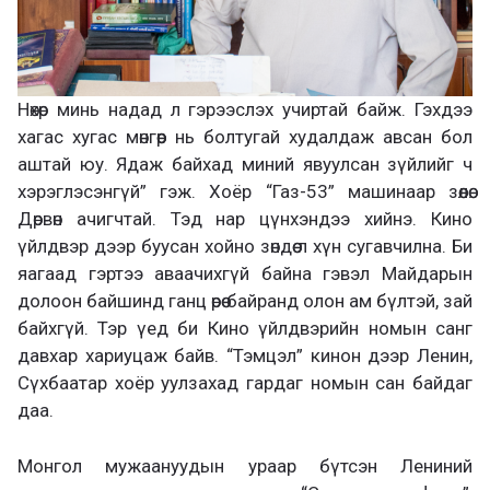
Нөхөр минь надад л гэрээслэх учиртай байж. Гэхдээ
хагас хугас мөнгөөр нь болтугай худалдаж авсан бол
аштай юу. Ядаж байхад миний явуулсан зүйлийг ч
хэрэглэсэнгүй” гэж. Хоёр “Газ-53” машинаар зөөлөө.
Дөрвөн ачигчтай. Тэд нар цүнхэндээ хийнэ. Кино
үйлдвэр дээр буусан хойно зөндөө л хүн сугавчилна. Би
яагаад гэртээ аваачихгүй байна гэвэл Майдарын
долоон байшинд ганц өрөө байранд олон ам бүлтэй, зай
байхгүй. Тэр үед би Кино үйлдвэрийн номын санг
давхар хариуцаж байв. “Тэмцэл” кинон дээр Ленин,
Сүхбаатар хоёр уулзахад гардаг номын сан байдаг
даа.
Монгол мужаануудын ураар бүтсэн Лениний