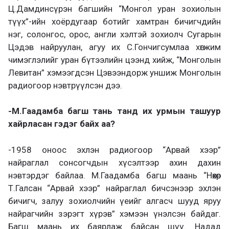
Ц.Дамдинсүрэн багшийн “Монгол уран зохиолын
түүх”-ийн хоёрдугаар ботийг хамтран бичигчдийн
нэг, солонгос, орос, англи хэлтэй зохиолч Сугарын
Цэдэв найруулан, агуу их С.Гончигсумлаа хөгжим
чимэглэлийг уран бүтээлийн цээнд хийж, “Монголын
Левитан” хэмээгдсэн Цэвээндорж уншиж Монголын
радиогоор нэвтрүүлсэн дээ.
-М.Гаадамба багш тань танд их урмын ташуур
хайрласан гэдэг байх аа?
-1958 оноос эхлэн радиогоор “Арвай хээр”
найраглал сонсогчдын хүсэлтээр ахин дахин
нэвтэрдэг байлаа. М.Гаадамба багш маань “Нөхөр
Т.Галсан “Арвай хээр” найраглал бичсэнээр эхлэн
бичигч, залуу зохиолчийн үеийг алгасч шууд яруу
найрагчийн зэрэгт хүрэв” хэмээн үнэлсэн байдаг.
Багш маань их баярлаж байсан шүү. Надад