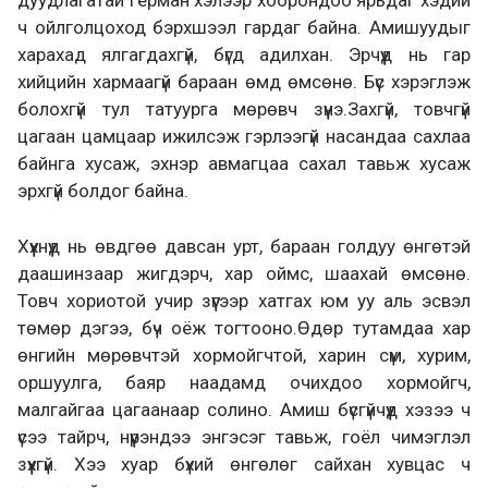
дуудлагатай герман хэлээр хоорондоо ярьдаг хэдий
ч ойлголцоход бэрхшээл гардаг байна. Амишуудыг
харахад ялгагдахгүй, бүгд адилхан. Эрчүүд нь гар
хийцийн хармаагүй бараан өмд өмсөнө. Бүс хэрэглэж
болохгүй тул татуурга мөрөвч зүүнэ.Захгүй, товчгүй
цагаан цамцаар ижилсэж гэрлээгүй насандаа сахлаа
байнга хусаж, эхнэр авмагцаа сахал тавьж хусаж
эрхгүй болдог байна.
Хүүхнүүд нь өвдгөө давсан урт, бараан голдуу өнгөтэй
даашинзаар жигдэрч, хар оймс, шаахай өмсөнө.
Товч хориотой учир зүүгээр хатгах юм уу аль эсвэл
төмөр дэгээ, бүч оёж тогтооно.Өдөр тутамдаа хар
өнгийн мөрөвчтэй хормойгчтой, харин сүм, хурим,
оршуулга, баяр наадамд очихдоо хормойгч,
малгайгаа цагаанаар солино. Амиш бүсгүйчүүд хэзээ ч
үсээ тайрч, нүүрэндээ энгэсэг тавьж, гоёл чимэглэл
зүүхгүй. Хээ хуар бүхий өнгөлөг сайхан хувцас ч