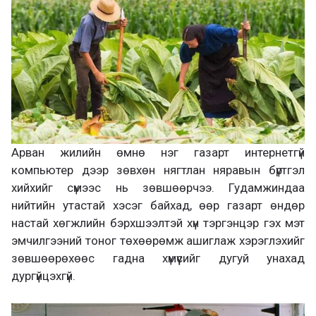
Арван жилийн өмнө нэг газарт интернетгүй
компьютер дээр зөвхөн нягтлан няравын бүртгэл
хийхийг сүмээс нь зөвшөөрчээ. Гудамжиндаа
нийтийн утастай хэсэг байхад, өөр газарт өндөр
настай хөгжлийн бэрхшээлтэй хүн тэргэнцэр гэх мэт
эмчилгээний тоног төхөөрөмж ашиглаж хэрэглэхийг
зөвшөөрөхөөс гадна хүмүүсийг дугуй унахад
дургүйцэхгүй.