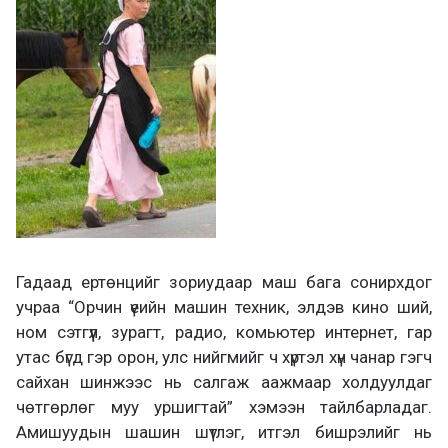
Гадаад ертөнцийг зориудаар маш бага сонирхдог
учраа “Орчин үеийн машин техник, элдэв кино ший,
ном сэтгүүл, зурагт, радио, комьютер интернет, гар
утас бүгд гэр орон, улс нийгмийг ч хүртэл хүн чанар гэгч
сайхан шинжээс нь салгаж аажмаар холдуулдаг
чөтгөрлөг муу уршигтай” хэмээн тайлбарладаг.
Амишуудын шашин шүтлэг, итгэл бишрэлийг нь