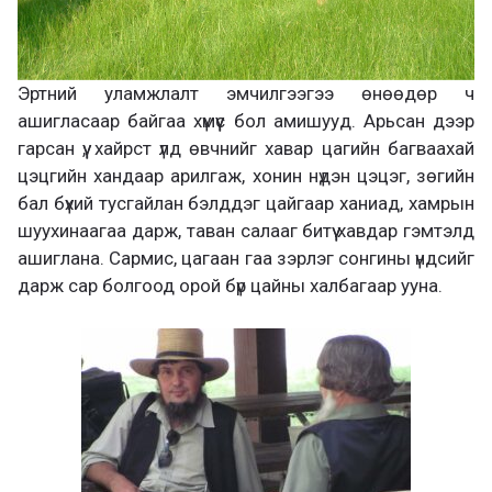
Эртний уламжлалт эмчилгээгээ өнөөдөр ч
ашигласаар байгаа хүмүүс бол амишууд. Арьсан дээр
гарсан үү, хайрст үлд өвчнийг хавар цагийн багваахай
цэцгийн хандаар арилгаж, хонин нүдэн цэцэг, зөгийн
бал бүхий тусгайлан бэлддэг цайгаар ханиад, хамрын
шуухинаагаа дарж, таван салааг битүү хавдар гэмтэлд
ашиглана. Сармис, цагаан гаа зэрлэг сонгины үндсийг
дарж сар болгоод орой бүр цайны халбагаар ууна.