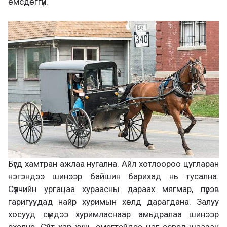
өмсдөггүй.
Бүгд хамтран ажлаа нугална. Айл хотлоороо цугларан
нэгэндээ шинээр байшин барихад нь тусална.
Сүүлчийн ургацаа хураасны дараах мягмар, пүрэв
гаригуудад найр хуримын хөлд дарагдана. Залуу
хосууд сүмдээ хуримласнаар амьдралаа шинээр
эхэлнэ. Сүйт хар хүү нь эмэгтэйдээ цаг эсвэл шаазан