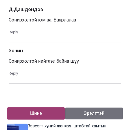
Д.Дашдондов
Сонирхолтой юм аа. Баярлалаа
Reply
Зочин
Сонирхолтой нийтлэл байна шүү
Reply
Шинэ
Эрэлттэй
Зэвсэгт хүчний жанжин штабтай хамтын