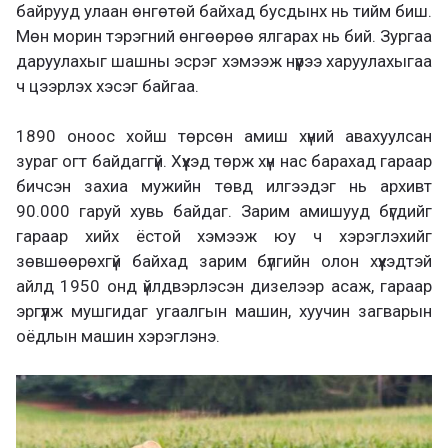
байрууд улаан өнгөтөй байхад бусдынх нь тийм биш.
Мөн морин тэрэгний өнгөөрөө ялгарах нь бий. Зургаа
даруулахыг шашны эсрэг хэмээж нүүрээ харуулахыгаа
ч цээрлэх хэсэг байгаа.
1890 оноос хойш төрсөн амиш хүний авахуулсан
зураг огт байдаггүй. Хүүхэд төрж хүн нас барахад гараар
бичсэн захиа мужийн төвд илгээдэг нь архивт
90.000 гаруй хувь байдаг. Зарим амишууд бүгдийг
гараар хийх ёстой хэмээж юу ч хэрэглэхийг
зөвшөөрөхгүй байхад зарим бүлгийн олон хүүхэдтэй
айлд 1950 онд үйлдвэрлэсэн дизелээр асаж, гараар
эргүүлж мушгидаг угаалгын машин, хуучин загварын
оёдлын машин хэрэглэнэ.