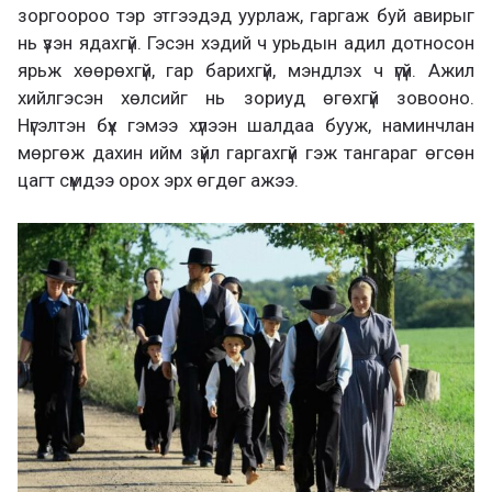
зоргоороо тэр этгээдэд уурлаж, гаргаж буй авирыг
нь үзэн ядахгүй. Гэсэн хэдий ч урьдын адил дотносон
ярьж хөөрөхгүй, гар барихгүй, мэндлэх ч үгүй. Ажил
хийлгэсэн хөлсийг нь зориуд өгөхгүй зовооно.
Нүгэлтэн бүх гэмээ хүлээн шалдаа бууж, наминчлан
мөргөж дахин ийм зүйл гаргахгүй гэж тангараг өгсөн
цагт сүмдээ орох эрх өгдөг ажээ.