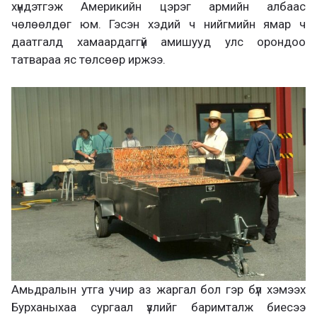
хүндэтгэж Америкийн цэрэг армийн албаас
чөлөөлдөг юм. Гэсэн хэдий ч нийгмийн ямар ч
даатгалд хамаардаггүй амишууд улс орондоо
татвараа яс төлсөөр иржээ.
Амьдралын утга учир аз жаргал бол гэр бүл хэмээх
Бурханыхаа сургаал үзлийг баримталж биесээ