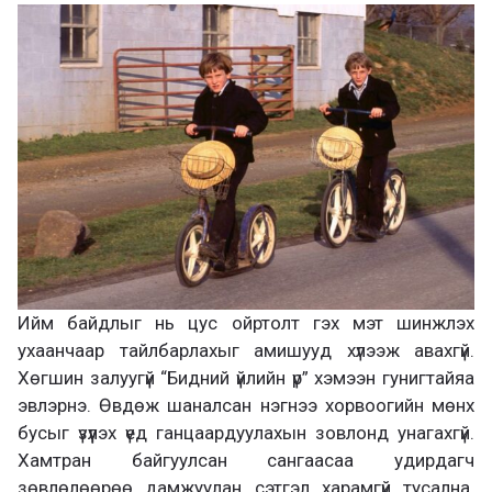
Ийм байдлыг нь цус ойртолт гэх мэт шинжлэх
ухаанчаар тайлбарлахыг амишууд хүлээж авахгүй.
Хөгшин залуугүй “Бидний үйлийн үр” хэмээн гунигтайяа
эвлэрнэ. Өвдөж шаналсан нэгнээ хорвоогийн мөнх
бусыг үзүүлэх үед ганцаардуулахын зовлонд унагахгүй.
Хамтран байгуулсан сангаасаа удирдагч
зөвлөлөөрөө дамжуулан сэтгэл харамгүй тусална.