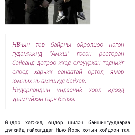
НҮБ-ын төв байрны ойролцоо нэгэн
гудамжинд “Амиш” гэсэн ресторан
байсанд дотроо ихэд олзуурхан тэднийг
олоод харчих санаатай ортол, ямар
юмных нь амишууд байхав.
Нидерландын үндэсний хоол идээд
урамгүйхэн гарч билээ.
Өндөр хөгжил, өндөр шилэн байшингуудаараа
дэлхийд гайхагддаг Нью-Йорк хотын хойдхон тал,