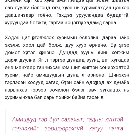
сав суулга бэлгэнд өгч, хүүхэн нь хуримлахдаа цэнхэр
даашинзаар гоёно. Гэхдээ урууландаа буддаггүй,
хуруундаа бөгжгүй, гартаа цэцэггүй хадамд гарна.
Хэдэн цаг үргэлжлэх хуримын ёслолын дараа найр
эхэлж, хоол цай болж, дуу хуур өрнөнө. Бүр үлгэр
домог хүртэл хүүрнэнэ. Дундад зууны үеийн хөгжим
дарж дуулна. Яг л тэртээ дундад зуунд цаг хугацаа
өнө мөнхөөр гацчихсан юм шиг жигтэй сонирхолтой
хурим, найр амишуудын дунд л өрнөнө. Шинэхэн
гэрлэсэн хосууд хагас, бүтэн сайн өдрүүдэд ах дүү найз
нарынхаа гэрээр зочилон бэлэг авч зугаацах нь
хуримынхаа бал сарыг хийж байна гэсэн үг.
Амишууд гэр бүл салахыг, гадны хүнтэй
гэрлэхийг зөвшөөрөхгүй хатуу чанга