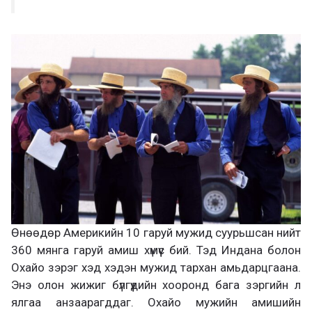
Өнөөдөр Америкийн 10 гаруй мужид суурьшсан нийт
360 мянга гаруй амиш хүмүүс бий. Тэд Индана болон
Охайо зэрэг хэд хэдэн мужид тархан амьдарцгаана.
Энэ олон жижиг бүлгүүдийн хооронд бага зэргийн л
ялгаа анзаарагддаг. Охайо мужийн амишийн