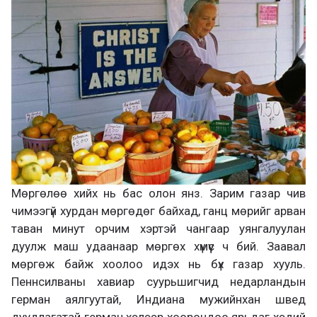
Мөргөлөө хийх нь бас олон янз. Зарим газар чив
чимээгүй хурдан мөргөдөг байхад, ганц мөрийг арван
таван минут орчим хэртэй чангаар уянгалуулан
дуулж маш удаанаар мөргөх хүмүүс ч бий. Заавал
мөргөж байж хоолоо идэх нь бүх газар хууль.
Пеннсилваны хавиар суурьшигчид недарландын
герман аялгуутай, Индиана мужийнхан швед