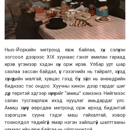
Hью-Йоркийн метронд явж байлаа, хүн сэлүүхэн
зогсоол дээрээс XIX зуунаас гэнэт амилан гараад
ирэв үү гэмээр хэдэн хүн орж ирэв. Улбар урт шар
сахлаа зассан байдал, үс гэзэгнийх нь тайралт, хүүхэд
хүүхнүүдийн малгай, хувцас гээд бүх зүйл нь өнөөдрийн
биднээс тэс ондоо. Хуучны кинон дээр гардаг шиг
дүр төрхтэй эдгээр хүмүүсийг “амиш” хэмээнэ. Нийгмээс
салан тусгаарлаж ихэд нууцлаг амьдардаг улс.
Амиш хүмүүс өөрсдөө метронд орж ирээд бидэнтэй
зэрэгцэж сууна гэдэг маш гайхалтай, ховор
тохиолдол төдийгүй ямар нэгэн зайлшгүй шалтгааны
улмаас ийн явж байгаа нь ойлгомжтой.