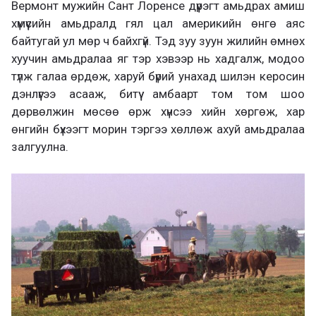
Вермонт мужийн Сант Лоренсе дүүрэгт амьдрах амиш
хүмүүсийн амьдралд гял цал америкийн өнгө аяс
байтугай ул мөр ч байхгүй. Тэд зуу зуун жилийн өмнөх
хуучин амьдралаа яг тэр хэвээр нь хадгалж, модоо
түлж галаа өрдөж, харуй бүрий унахад шилэн керосин
дэнлүүгээ асааж, битүү амбаарт том том шоо
дөрвөлжин мөсөө өрж хүнсээ хийн хөргөж, хар
өнгийн бүхээгт морин тэргээ хөллөж ахуй амьдралаа
залгуулна.