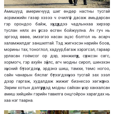
Амишууд америкчууд шиг өндөр настны тусгай
асрамжийн газар хэзээ ч очилгүй дасаж амьдарсан
гэр орондоо байж, хүүхдүүддээ чадлынхаа хирээр
туслан нялх ач үрсээ өсгөн бойжуулна. Ач гуч нь
эргээд өвөө, эмээгээ насан эцэс болтол нь асарч
халамжилдаг заншилтай. Тэд жигнэсэн нарийн боов,
морины тах, тоноглол, хадуур,багаж хэрэгсэл, гараар
урласан гоёмсог ор дэр, хөнжилүүд, сүлжсэн сагс,
хормогч, гэр ахуйн зүйлс, агч модны сироп, шинэхэн
хүнсний бүтээгдэхүүн, эрдэнэ шиш, тамхи, төмс ногоо,
сайн чанарын бяслаг бүтээгдэхүүнээ тусгай зах зээл
дээр гаргаж, худалдаж жижиг бизнесээ хөгжүүлнэ.
Зарим хотын дэлгүүрүүдэд модны сайхан үнэр ханхалсан
амиш хийцийн гэрийн тавилга онцгойрон харагдах нь
хаа нэг таарна.