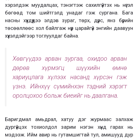
хэрэлдэж муудалцах, тэнэгтэж сахилгүйтэх нь нүгэл
бөгөөд том шийтгэлд унадаг гэж сургана. Бага
насны хүүхдүүдээ элдэв зураг, төрх, дүрс, янз бүрийн
төсөөллөөс хол байлгаж нүүр царайгүй энгийн даавуун
хүүхэлдэйгээр тоглуулдаг байна.
Хөвгүүдээ арван зургаа, охидоо арван
дөрөв хүрмэгц шүүхийн өмнө
хариуцлага хүлээх насанд хүрсэн гэж
үзнэ. Ийнхүү сүмийнхэн тэдний хэрэгт
оролцохоо больж биеийг нь даалгана.
Баригдмал амьдрал, хатуу дэг журмаас залхаж
дургүйцэх тохиолдол зарим нэгэн хүнд гарах нь
мэдээж. Ийм авир нь гутамшигтай тул, амишууд дур