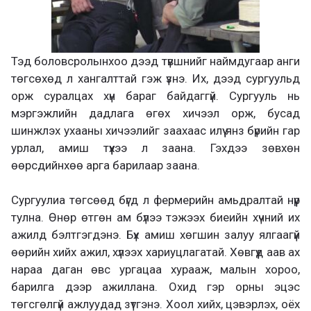
Тэд боловсролынхоо дээд түвшнийг наймдугаар анги
төгсөхөд л хангалттай гэж үзнэ. Их, дээд сургуульд
орж суралцах хүн бараг байдаггүй. Сургууль нь
мэргэжлийн дадлага өгөх хичээл орж, бусад
шинжлэх ухааны хичээлийг заахаас илүү янз бүрийн гар
урлал, амиш түүхээ л заана. Гэхдээ зөвхөн
өөрсдийнхөө арга барилаар заана.
Сургуулиа төгсөөд бүгд л фермерийн амьдралтай нүүр
тулна. Өнөр өтгөн ам бүлээ тэжээх биеийн хүчний их
ажилд бэлтгэгдэнэ. Бүх амиш хөгшин залуу ялгаагүй
өөрийн хийх ажил, хүлээх хариуцлагатай. Хөвгүүд аав ах
нараа даган өвс ургацаа хурааж, малын хороо,
барилга дээр ажиллана. Охид гэр орны эцэс
төгсгөлгүй ажлуудад зүтгэнэ. Хоол хийх, цэвэрлэх, оёх