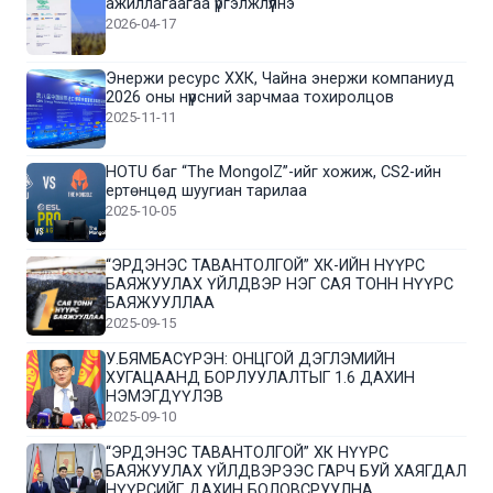
ажиллагаагаа үргэлжлүүлнэ
2026-04-17
Энержи ресурс ХХК, Чайна энержи компаниуд
2026 оны нүүрсний зарчмаа тохиролцов
2025-11-11
HOTU баг “The MongolZ”-ийг хожиж, CS2-ийн
ертөнцөд шуугиан тарилаа
2025-10-05
“ЭРДЭНЭС ТАВАНТОЛГОЙ” ХК-ИЙН НҮҮРС
БАЯЖУУЛАХ ҮЙЛДВЭР НЭГ САЯ ТОНН НҮҮРС
БАЯЖУУЛЛАА
2025-09-15
У.БЯМБАСҮРЭН: ОНЦГОЙ ДЭГЛЭМИЙН
ХУГАЦААНД БОРЛУУЛАЛТЫГ 1.6 ДАХИН
НЭМЭГДҮҮЛЭВ
2025-09-10
“ЭРДЭНЭС ТАВАНТОЛГОЙ” ХК НҮҮРС
БАЯЖУУЛАХ ҮЙЛДВЭРЭЭС ГАРЧ БУЙ ХАЯГДАЛ
НҮҮРСИЙГ ДАХИН БОЛОВСРУУЛНА