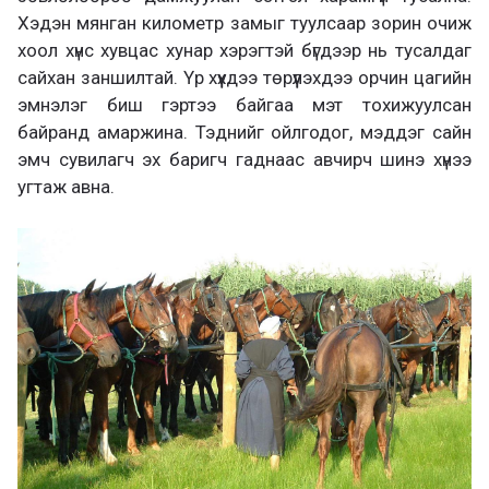
Хэдэн мянган километр замыг туулсаар зорин очиж
хоол хүнс хувцас хунар хэрэгтэй бүгдээр нь тусалдаг
сайхан заншилтай. Үр хүүхдээ төрүүлэхдээ орчин цагийн
эмнэлэг биш гэртээ байгаа мэт тохижуулсан
байранд амаржина. Тэднийг ойлгодог, мэддэг сайн
эмч сувилагч эх баригч гаднаас авчирч шинэ хүнээ
угтаж авна.