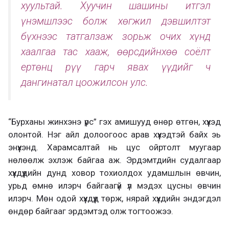
хуультай. Хуучин шашины итгэл
үнэмшлээс болж хөгжил дэвшилтэт
бүхнээс татгалзаж зорьж очих хүнд
хаалгаа тас хааж, өөрсдийнхөө соёлт
ертөнц рүү гарч явах үүдийг ч
дангинатал цоожилсон улс.
“Бурханы жинхэнэ үрс” гэх амишууд өнөр өтгөн, хүүхэд
олонтой. Нэг айл долоогоос арав хүүхэдтэй байх эь
энүүхэнд. Харамсалтай нь цус ойртолт муугаар
нөлөөлж эхлэж байгаа аж. Эрдэмтдийн судалгаар
хүүхдүүдийн дунд ховор тохиолдох удамшлын өвчин,
урьд өмнө илэрч байгаагүй үл мэдэх цусны өвчин
илэрч. Мөн одой хүүхдүүд төрж, нярай хүүхдийн эндэгдэл
өндөр байгааг эрдэмтэд олж тогтоожээ.