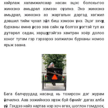
хайрлаж халамжилсаар насан эцэс болохыгоо
жинхэнэ амьдрал хэмээн сүсэлнэ. Энэ жинхэнэ
амьдрал, жинхэнэ аз жаргалын дэргэд хөгжил
дэвшил тийм чухал зүйл биш хэмээн үзнэ. Эцэг эхчүүд
бурханы өмнө үрсээ зөв сайн хүн болгох үүрэгтэй тул ах
дүү төрөл садан, хөршүүдтэйгээ хамтран хоёр долоо
хоног тутам гэр гэрээрээ ээлжилэн бурханы номоо
ярьж заана.
Бага балчруудад насанд нь тохирсон дэг журам
үйлчилнэ. Аав ээжийнхээ хүсэж буй бүхнийг дагах алба
үгүй. Гэхдээ найз нартаа нэр хоч өгөх, шоглон гомдоох,