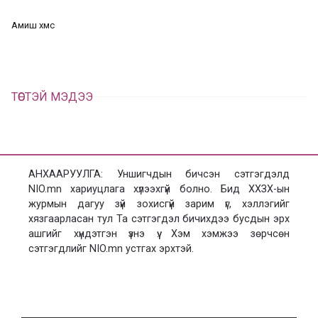
ц
а
Амиш хүмүүс
х
ТӨСТЭЙ МЭДЭЭ
АНХААРУУЛГА: Уншигчдын бичсэн сэтгэгдэлд
NIO.mn хариуцлага хүлээхгүй болно. Бид ХХЗХ-ын
журмын дагуу зүй зохисгүй зарим үг, хэллэгийг
хязгаарласан тул Та сэтгэгдэл бичихдээ бусдын эрх
ашгийг хүндэтгэн үзнэ үү. Хэм хэмжээ зөрчсөн
сэтгэгдлийг NIO.mn устгах эрхтэй.