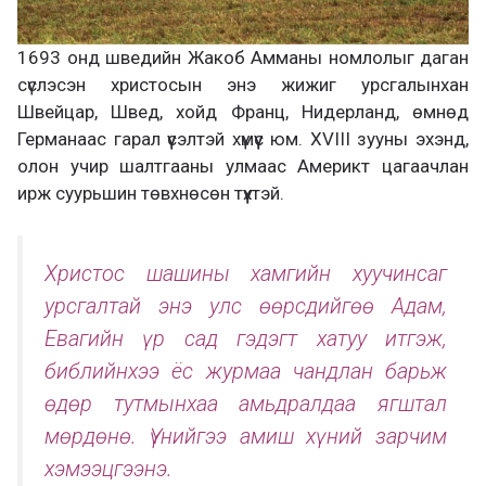
1693 онд шведийн Жакоб Амманы номлолыг даган
сүслэсэн христосын энэ жижиг урсгалынхан
Швейцар, Швед, хойд Франц, Нидерланд, өмнөд
Германаас гарал үүсэлтэй хүмүүс юм. XVIII зууны эхэнд,
олон учир шалтгааны улмаас Америкт цагаачлан
ирж суурьшин төвхнөсөн түүхтэй.
Христос шашины хамгийн хуучинсаг
урсгалтай энэ улс өөрсдийгөө Адам,
Евагийн үр сад гэдэгт хатуу итгэж,
библийнхээ ёс журмаа чандлан барьж
өдөр тутмынхаа амьдралдаа ягштал
мөрдөнө. Үүнийгээ амиш хүний зарчим
хэмээцгээнэ.