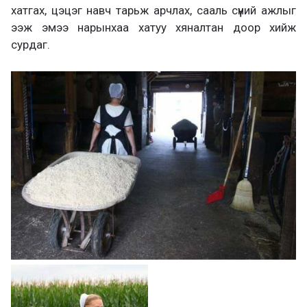
хатгах, цэцэг навч тарьж арчлах, сааль сүүний ажлыг
ээж эмээ нарынхаа хатуу хяналтан доор хийж
сурдаг.